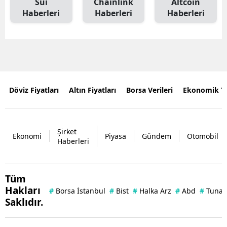
Sui
Chainlink
Altcoin
Haberleri
Haberleri
Haberleri
Döviz Fiyatları
Altın Fiyatları
Borsa Verileri
Ekonomik T
Şirket
Ekonomi
Piyasa
Gündem
Otomobil
Haberleri
Tüm
Hakları
#
Borsa İstanbul
#
Bist
#
Halka Arz
#
Abd
#
Tuna 
Saklıdır.