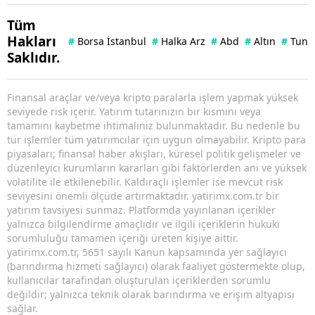
Tüm
Hakları
#
Borsa İstanbul
#
Halka Arz
#
Abd
#
Altın
#
Tuna 
Saklıdır.
Finansal araçlar ve/veya kripto paralarla işlem yapmak yüksek
seviyede risk içerir. Yatırım tutarınızın bir kısmını veya
tamamını kaybetme ihtimaliniz bulunmaktadır. Bu nedenle bu
tür işlemler tüm yatırımcılar için uygun olmayabilir. Kripto para
piyasaları; finansal haber akışları, küresel politik gelişmeler ve
düzenleyici kurumların kararları gibi faktörlerden ani ve yüksek
volatilite ile etkilenebilir. Kaldıraçlı işlemler ise mevcut risk
seviyesini önemli ölçüde artırmaktadır. yatirimx.com.tr bir
yatırım tavsiyesi sunmaz. Platformda yayınlanan içerikler
yalnızca bilgilendirme amaçlıdır ve ilgili içeriklerin hukuki
sorumluluğu tamamen içeriği üreten kişiye aittir.
yatirimx.com.tr, 5651 sayılı Kanun kapsamında yer sağlayıcı
(barındırma hizmeti sağlayıcı) olarak faaliyet göstermekte olup,
kullanıcılar tarafından oluşturulan içeriklerden sorumlu
değildir; yalnızca teknik olarak barındırma ve erişim altyapısı
sağlar.