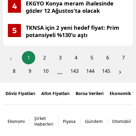
EKGYO Konya meram ihalesinde
4
gözler 12 Ağustos'ta olacak
TKNSA için 2 yeni hedef fiyat: Prim
5
potansiyeli %130'u aştı
‹
1
2
3
4
5
6
7
...
›
8
9
10
143
144
145
Döviz Fiyatları
Altın Fiyatları
Borsa Verileri
Ekonomik T
Şirket
Ekonomi
Piyasa
Gündem
Otomobil
Haberleri