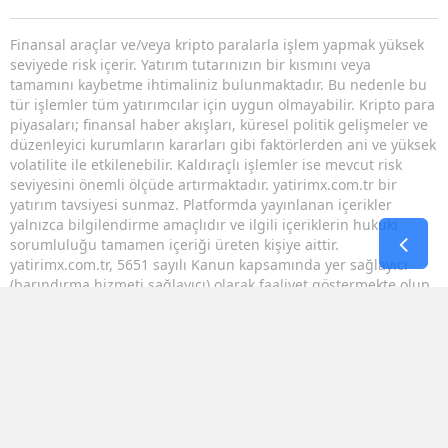
Finansal araçlar ve/veya kripto paralarla işlem yapmak yüksek
seviyede risk içerir. Yatırım tutarınızın bir kısmını veya
tamamını kaybetme ihtimaliniz bulunmaktadır. Bu nedenle bu
tür işlemler tüm yatırımcılar için uygun olmayabilir. Kripto para
piyasaları; finansal haber akışları, küresel politik gelişmeler ve
düzenleyici kurumların kararları gibi faktörlerden ani ve yüksek
volatilite ile etkilenebilir. Kaldıraçlı işlemler ise mevcut risk
seviyesini önemli ölçüde artırmaktadır. yatirimx.com.tr bir
yatırım tavsiyesi sunmaz. Platformda yayınlanan içerikler
yalnızca bilgilendirme amaçlıdır ve ilgili içeriklerin hukuki
sorumluluğu tamamen içeriği üreten kişiye aittir.
yatirimx.com.tr, 5651 sayılı Kanun kapsamında yer sağlayıcı
(barındırma hizmeti sağlayıcı) olarak faaliyet göstermekte olup,
kullanıcılar tarafından oluşturulan içeriklerden sorumlu
değildir; yalnızca teknik olarak barındırma ve erişim altyapısı
sağlar.
RSS
Copyright © 2026 . Her hakkı saklıdır.