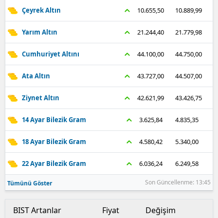
Çeyrek Altın
10.889,99
10.655,50
Yarım Altın
21.779,98
21.244,40
Cumhuriyet Altını
44.750,00
44.100,00
Ata Altın
44.507,00
43.727,00
Ziynet Altın
43.426,75
42.621,99
14 Ayar Bilezik Gram
4.835,35
3.625,84
18 Ayar Bilezik Gram
5.340,00
4.580,42
22 Ayar Bilezik Gram
6.249,58
6.036,24
Son Güncellenme: 13:45
Tümünü Göster
BIST Artanlar
Fiyat
Değişim