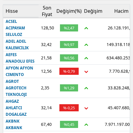
Son
Hisse
Değişim(%)
Değişim
Hacim
Fiyat
ACSEL
128,50
26.128.191,0
ACIPAYAM
%2,47
SELULOZ
ADEL ADEL
32,42
149.318.118,
%9,97
KALEMCILIK
AEFES
21,58
634.480.253,
%0,56
ANADOLU EFES
AFYON AFYON
12,56
7.770.628,9
%-0,79
CIMENTO
AGROT
2,35
33.828.248,2
AGROTECH
%1,29
TEKNOLOJI
AHGAZ
32,14
45.407.680,7
AHLATCI
%-0,25
DOGALGAZ
AKBNK
67,40
7.971.197.000
%0,45
AKBANK