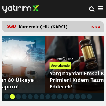
SARAE tavan serisi bozulur
SARA
10:56
10:10
TÜMÜ
mu? İşte tavanda bekleyen
seris
lot sayısı
lot v
Gündem
11:45
#perakende
Yargıtay’dan Emsal Karar: Satış
Primleri Kıdem Tazminatına Dahil
Edilecek!