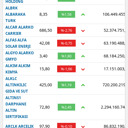
HOLDING
ALBRK
8,35
106.449.455,
ALBARAKA
%1,58
TURK
ALCAR ALARKO
686,50
52.374.751,5
%-2,76
CARRIER
ALFAS ALFA
42,08
63.190.488,9
%-0,75
SOLAR ENERJI
ALGYO ALARKO
3,40
68.184.250,4
%1,80
GMYO
ALKIM ALKIM
15,80
17.151.003,5
%-1,06
KIMYA
ALKLC
425,00
720.200.219,
ALTINKILIC
%1,19
GIDA VE SUT
ALTINS1
DARPHANE
72,80
2.294.160.747
%2,45
ALTIN
SERTIFIKASI
97,90
86.832.190,6
ARCLK ARCELIK
%-0,10