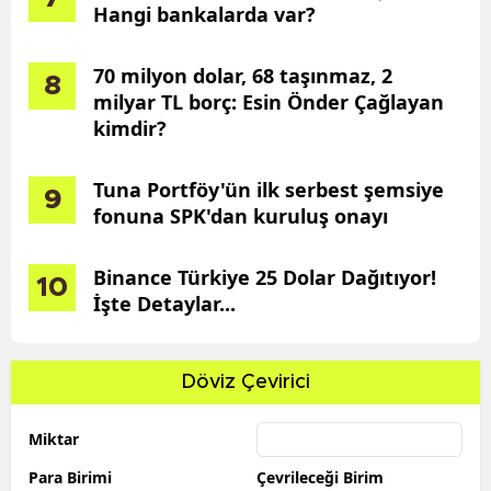
Hangi bankalarda var?
70 milyon dolar, 68 taşınmaz, 2
8
milyar TL borç: Esin Önder Çağlayan
kimdir?
Tuna Portföy'ün ilk serbest şemsiye
9
fonuna SPK'dan kuruluş onayı
Binance Türkiye 25 Dolar Dağıtıyor!
10
İşte Detaylar...
Döviz Çevirici
Miktar
Para Birimi
Çevrileceği Birim