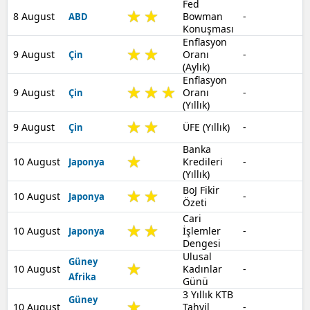
Fed
8 August
Bowman
-
ABD
Konuşması
Enflasyon
9 August
Oranı
-
Çin
(Aylık)
Enflasyon
9 August
Oranı
-
Çin
(Yıllık)
9 August
ÜFE (Yıllık)
-
Çin
Banka
10 August
Kredileri
-
Japonya
(Yıllık)
BoJ Fikir
10 August
-
Japonya
Özeti
Cari
10 August
İşlemler
-
Japonya
Dengesi
Ulusal
Güney
10 August
Kadınlar
-
Afrika
Günü
3 Yıllık KTB
Güney
10 August
Tahvil
-