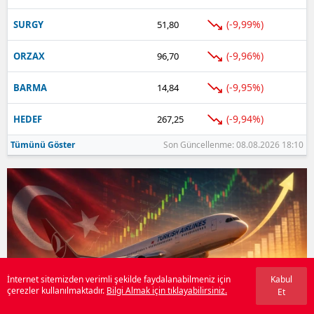
(-9,99%)
SURGY
51,80
(-9,96%)
ORZAX
96,70
(-9,95%)
BARMA
14,84
(-9,94%)
HEDEF
267,25
Tümünü Göster
Son Güncellenme: 08.08.2026 18:10
İnternet sitemizden verimli şekilde faydalanabilmeniz için
Kabul
çerezler kullanılmaktadır.
Bilgi Almak için tıklayabilirsiniz.
Et