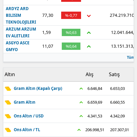
ARDYZ ARD
77,30
274.219.710,
BILISIM
%-0,77
TEKNOLOJILERI
ARZUM ARZUM
1,59
12.041.644,2
%0,63
EV ALETLERI
ASGYO ASCE
11,07
13.151.313,0
%0,64
GMYO
Tümü
Altın
Alış
Satış
Gram Altın (Kapalı Çarşı)
6.653,03
6.646,84
Gram Altın
6.660,55
6.659,69
Ons Altın / USD
4.342,09
4.341,53
Ons Altın / TL
207.307,01
206.998,51