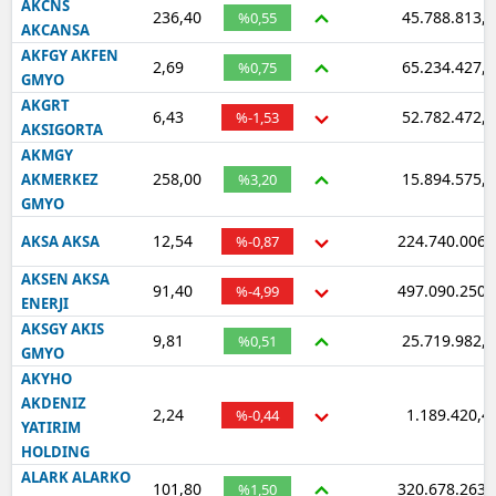
AKCNS
236,40
45.788.813,6
%0,55
AKCANSA
AKFGY AKFEN
2,69
65.234.427,3
%0,75
GMYO
AKGRT
6,43
52.782.472,1
%-1,53
AKSIGORTA
AKMGY
258,00
15.894.575,1
AKMERKEZ
%3,20
GMYO
12,54
224.740.006,
AKSA AKSA
%-0,87
AKSEN AKSA
91,40
497.090.250,
%-4,99
ENERJI
AKSGY AKIS
9,81
25.719.982,1
%0,51
GMYO
AKYHO
AKDENIZ
2,24
1.189.420,4
%-0,44
YATIRIM
HOLDING
ALARK ALARKO
101,80
320.678.263,
%1,50