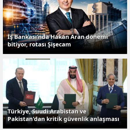
İş Bankası'nda Hakan Aran dönemi
bitiyor, rotası Şişecam
Türkiye, Suudi Arabistan ve
Pakistan'dan kritik güvenlik anlaşması