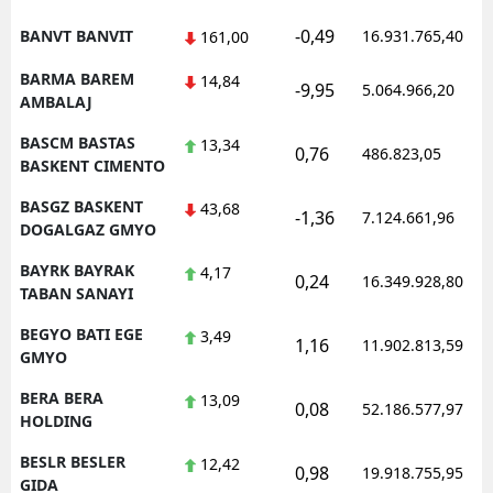
-0,49
BANVT BANVIT
16.931.765,40
161,00
BARMA BAREM
14,84
-9,95
5.064.966,20
AMBALAJ
BASCM BASTAS
13,34
0,76
486.823,05
BASKENT CIMENTO
BASGZ BASKENT
43,68
-1,36
7.124.661,96
DOGALGAZ GMYO
BAYRK BAYRAK
4,17
0,24
16.349.928,80
TABAN SANAYI
BEGYO BATI EGE
3,49
1,16
11.902.813,59
GMYO
BERA BERA
13,09
0,08
52.186.577,97
HOLDING
BESLR BESLER
12,42
0,98
19.918.755,95
GIDA