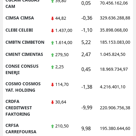
39,80
0,05
70.456.162,06
CAM
-0,36
CIMSA CIMSA
329.636.288,88
44,82
-1,10
CLEBI CELEBI
35.898.068,00
1.437,00
5,22
CMBTN CIMBETON
185.153.083,00
1.614,00
2,47
CMENT CIMENTAS
1.045.824,50
279,50
CONSE CONSUS
2,25
0,45
18.969.734,97
ENERJI
COSMO COSMOS
114,70
-1,38
4.216.401,10
YAT. HOLDING
CRDFA
30,64
-9,99
CREDITWEST
220.906.756,38
FAKTORING
CRFSA
210,50
9,98
195.380.644,60
CARREFOURSA