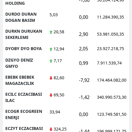
-1,66
HOLDING
DURDO DURAN
5,03
0,00
11.284.390,35
DOGAN BASIM
DURKN DURUKAN
20,58
2,90
53.981.050,35
SEKERLEME
2,05
DYOBY DYO BOYA
23.927.218,75
12,94
DZGYO DENIZ
7,17
0,99
7.911.539,74
GMYO
EBEBK EBEBEK
82,60
-7,92
174.464.082,00
MAGAZACILIK
ECILC ECZACIBASI
69,50
-1,42
340.990.573,30
ILAC
ECOGR ECOGREEN
33,94
0,00
123.749.581,50
ENERJI
ECZYT ECZACIBASI
324,25
-1,44
196.999.171,75