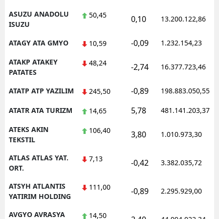
ASUZU ANADOLU
50,45
0,10
13.200.122,86
ISUZU
-0,09
ATAGY ATA GMYO
1.232.154,23
10,59
ATAKP ATAKEY
48,24
-2,74
16.377.723,46
PATATES
-0,89
ATATP ATP YAZILIM
198.883.050,55
245,50
5,78
ATATR ATA TURIZM
481.141.203,37
14,65
ATEKS AKIN
106,40
3,80
1.010.973,30
TEKSTIL
ATLAS ATLAS YAT.
7,13
-0,42
3.382.035,72
ORT.
ATSYH ATLANTIS
111,00
-0,89
2.295.929,00
YATIRIM HOLDING
AVGYO AVRASYA
14,50