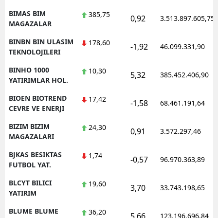
BIMAS BIM
385,75
0,92
3.513.897.605,75
MAGAZALAR
BINBN BIN ULASIM
178,60
-1,92
46.099.331,90
TEKNOLOJILERI
BINHO 1000
10,30
5,32
385.452.406,90
YATIRIMLAR HOL.
BIOEN BIOTREND
17,42
-1,58
68.461.191,64
CEVRE VE ENERJI
BIZIM BIZIM
24,30
0,91
3.572.297,46
MAGAZALARI
BJKAS BESIKTAS
1,74
-0,57
96.970.363,89
FUTBOL YAT.
BLCYT BILICI
19,60
3,70
33.743.198,65
YATIRIM
BLUME BLUME
36,20
5,66
123.196.696,84