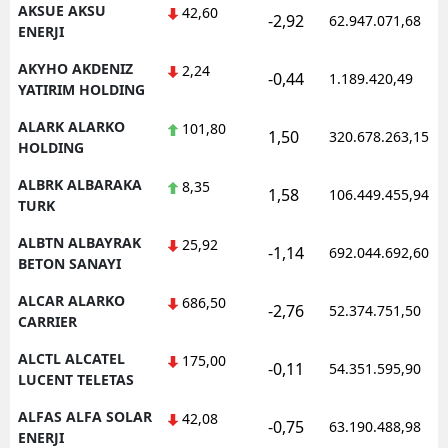
AKSUE AKSU
42,60
-2,92
62.947.071,68
ENERJI
AKYHO AKDENIZ
2,24
-0,44
1.189.420,49
YATIRIM HOLDING
ALARK ALARKO
101,80
1,50
320.678.263,15
HOLDING
ALBRK ALBARAKA
8,35
1,58
106.449.455,94
TURK
ALBTN ALBAYRAK
25,92
-1,14
692.044.692,60
BETON SANAYI
ALCAR ALARKO
686,50
-2,76
52.374.751,50
CARRIER
ALCTL ALCATEL
175,00
-0,11
54.351.595,90
LUCENT TELETAS
ALFAS ALFA SOLAR
42,08
-0,75
63.190.488,98
ENERJI