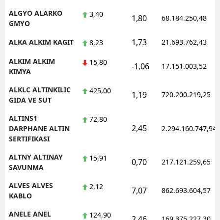
ALGYO ALARKO
3,40
1,80
68.184.250,48
GMYO
1,73
ALKA ALKIM KAGIT
21.693.762,43
8,23
ALKIM ALKIM
15,80
-1,06
17.151.003,52
KIMYA
ALKLC ALTINKILIC
425,00
1,19
720.200.219,25
GIDA VE SUT
ALTINS1
72,80
2,45
DARPHANE ALTIN
2.294.160.747,94
SERTIFIKASI
ALTNY ALTINAY
15,91
0,70
217.121.259,65
SAVUNMA
ALVES ALVES
2,12
7,07
862.693.604,57
KABLO
ANELE ANEL
124,90
2,46
169.375.227,30