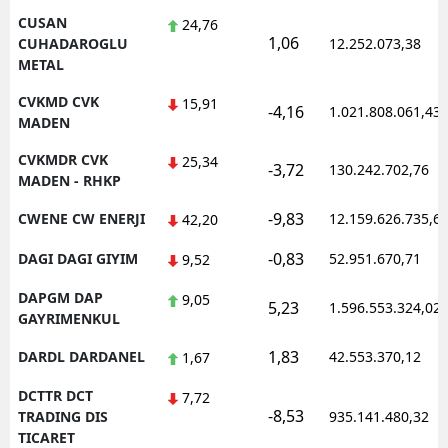
CUSAN
24,76
1,06
CUHADAROGLU
12.252.073,38
METAL
CVKMD CVK
15,91
-4,16
1.021.808.061,43
MADEN
CVKMDR CVK
25,34
-3,72
130.242.702,76
MADEN - RHKP
-9,83
CWENE CW ENERJI
12.159.626.735,6
42,20
-0,83
DAGI DAGI GIYIM
52.951.670,71
9,52
DAPGM DAP
9,05
5,23
1.596.553.324,02
GAYRIMENKUL
1,83
DARDL DARDANEL
42.553.370,12
1,67
DCTTR DCT
7,72
-8,53
TRADING DIS
935.141.480,32
TICARET