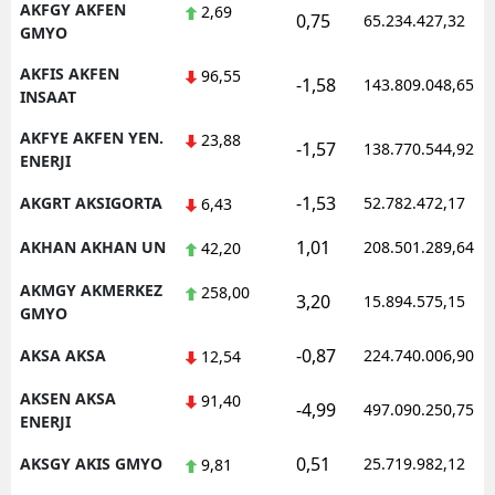
AKFGY AKFEN
2,69
0,75
65.234.427,32
GMYO
AKFIS AKFEN
96,55
-1,58
143.809.048,65
INSAAT
AKFYE AKFEN YEN.
23,88
-1,57
138.770.544,92
ENERJI
-1,53
AKGRT AKSIGORTA
52.782.472,17
6,43
1,01
AKHAN AKHAN UN
208.501.289,64
42,20
AKMGY AKMERKEZ
258,00
3,20
15.894.575,15
GMYO
-0,87
AKSA AKSA
224.740.006,90
12,54
AKSEN AKSA
91,40
-4,99
497.090.250,75
ENERJI
0,51
AKSGY AKIS GMYO
25.719.982,12
9,81