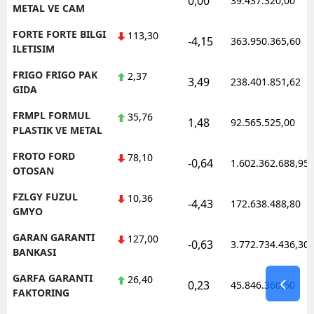
0,00
39.437.320,00
METAL VE CAM
FORTE FORTE BILGI
113,30
-4,15
363.950.365,60
ILETISIM
FRIGO FRIGO PAK
2,37
3,49
238.401.851,62
GIDA
FRMPL FORMUL
35,76
1,48
92.565.525,00
PLASTIK VE METAL
FROTO FORD
78,10
-0,64
1.602.362.688,95
OTOSAN
FZLGY FUZUL
10,36
-4,43
172.638.488,80
GMYO
GARAN GARANTI
127,00
-0,63
3.772.734.436,30
BANKASI
GARFA GARANTI
26,40
0,23
45.846.360,50
FAKTORING