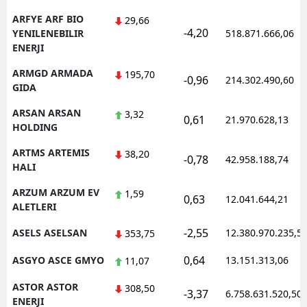
ARFYE ARF BIO
29,66
-4,20
YENILENEBILIR
518.871.666,06
ENERJI
ARMGD ARMADA
195,70
-0,96
214.302.490,60
GIDA
ARSAN ARSAN
3,32
0,61
21.970.628,13
HOLDING
ARTMS ARTEMIS
38,20
-0,78
42.958.188,74
HALI
ARZUM ARZUM EV
1,59
0,63
12.041.644,21
ALETLERI
-2,55
ASELS ASELSAN
12.380.970.235,5
353,75
0,64
ASGYO ASCE GMYO
13.151.313,06
11,07
ASTOR ASTOR
308,50
-3,37
6.758.631.520,50
ENERJI