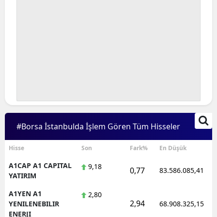
#Borsa İstanbulda İşlem Gören Tüm Hisseler
Hisse
Son
Fark%
En Düşük
A1CAP A1 CAPITAL
9,18
0,77
83.586.085,41
YATIRIM
A1YEN A1
2,80
2,94
YENILENEBILIR
68.908.325,15
ENERJI