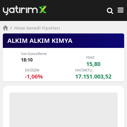
/
Hisse Senedi Fiyatları
ALKIM ALKIM KIMYA
Son Güncelleme
FİYAT
18:10
15,80
DEĞİŞİM
HACİM(TL)
-1,06%
17.151.003,52