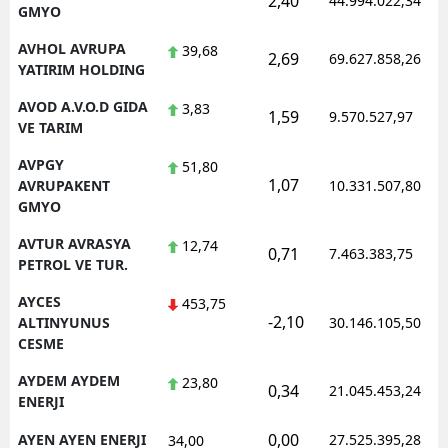
2,40
44.994.022,34
GMYO
AVHOL AVRUPA
39,68
2,69
69.627.858,26
YATIRIM HOLDING
AVOD A.V.O.D GIDA
3,83
1,59
9.570.527,97
VE TARIM
AVPGY
51,80
1,07
AVRUPAKENT
10.331.507,80
GMYO
AVTUR AVRASYA
12,74
0,71
7.463.383,75
PETROL VE TUR.
AYCES
453,75
-2,10
ALTINYUNUS
30.146.105,50
CESME
AYDEM AYDEM
23,80
0,34
21.045.453,24
ENERJI
0,00
AYEN AYEN ENERJI
27.525.395,28
34,00