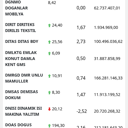
DGNMO
8,42
0,00
DOGANLAR
62.737.407,01
MOBILYA
DIRIT DIRITEKS
24,40
1,67
1.934.969,00
DIRILIS TEKSTIL
2,73
DITAS DITAS BDY
100.496.036,62
25,56
DMLKTG EMLAK
6,09
0,50
KONUT DAMLA
31.887.858,99
KENT GMS
DMRGD DMR UNLU
10,91
0,74
166.281.146,33
MAMULLER
DMSAS DEMISAS
8,30
1,47
11.913.199,52
DOKUM
DNISI DINAMIK ISI
20,12
-2,52
20.720.268,32
MAKINA YALITIM
DOAS DOGUS
194,30
2,16
212.181.643,20