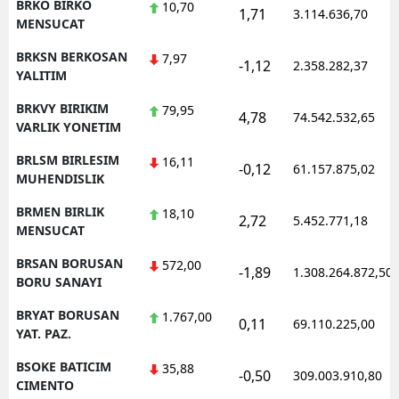
BRKO BIRKO
10,70
1,71
3.114.636,70
MENSUCAT
BRKSN BERKOSAN
7,97
-1,12
2.358.282,37
YALITIM
BRKVY BIRIKIM
79,95
4,78
74.542.532,65
VARLIK YONETIM
BRLSM BIRLESIM
16,11
-0,12
61.157.875,02
MUHENDISLIK
BRMEN BIRLIK
18,10
2,72
5.452.771,18
MENSUCAT
BRSAN BORUSAN
572,00
-1,89
1.308.264.872,50
BORU SANAYI
BRYAT BORUSAN
1.767,00
0,11
69.110.225,00
YAT. PAZ.
BSOKE BATICIM
35,88
-0,50
309.003.910,80
CIMENTO