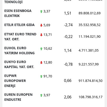
TEKNOLOJI
ESEN ESENBOGA
3,37
1,51
89.808.012,69
ELEKTRIK
-2,74
ETILR ETILER GIDA
35.532.958,52
5,69
ETYAT EURO TREND
13,71
-0,22
11.194.021,90
YAT. ORT.
EUHOL EURO
10,62
1,14
4.711.381,05
YATIRIM HOLDING
EUKYO EURO
12,80
-0,78
9.221.557,99
KAPITAL YAT. ORT.
EUPWR
91,70
0,66
EUROPOWER
911.874.814,50
ENERJI
EUREN EUROPEN
3,97
2,06
108.798.316,17
ENDUSTRI