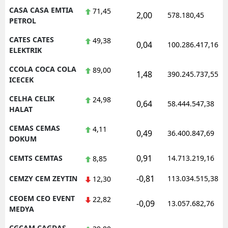
CASA CASA EMTIA
71,45
2,00
578.180,45
PETROL
CATES CATES
49,38
0,04
100.286.417,16
ELEKTRIK
CCOLA COCA COLA
89,00
1,48
390.245.737,55
ICECEK
CELHA CELIK
24,98
0,64
58.444.547,38
HALAT
CEMAS CEMAS
4,11
0,49
36.400.847,69
DOKUM
0,91
CEMTS CEMTAS
14.713.219,16
8,85
-0,81
CEMZY CEM ZEYTIN
113.034.515,38
12,30
CEOEM CEO EVENT
22,82
-0,09
13.057.682,76
MEDYA
CGCAM CAGDAS