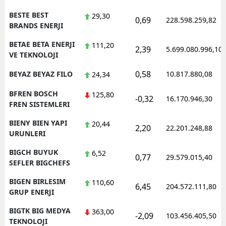
BESTE BEST
29,30
0,69
228.598.259,82
BRANDS ENERJI
BETAE BETA ENERJI
111,20
2,39
5.699.080.996,10
VE TEKNOLOJI
0,58
BEYAZ BEYAZ FILO
10.817.880,08
24,34
BFREN BOSCH
125,80
-0,32
16.170.946,30
FREN SISTEMLERI
BIENY BIEN YAPI
20,44
2,20
22.201.248,88
URUNLERI
BIGCH BUYUK
6,52
0,77
29.579.015,40
SEFLER BIGCHEFS
BIGEN BIRLESIM
110,60
6,45
204.572.111,80
GRUP ENERJI
BIGTK BIG MEDYA
363,00
-2,09
103.456.405,50
TEKNOLOJI