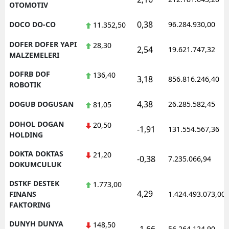
OTOMOTIV
0,38
DOCO DO-CO
96.284.930,00
11.352,50
DOFER DOFER YAPI
28,30
2,54
19.621.747,32
MALZEMELERI
DOFRB DOF
136,40
3,18
856.816.246,40
ROBOTIK
4,38
DOGUB DOGUSAN
26.285.582,45
81,05
DOHOL DOGAN
20,50
-1,91
131.554.567,36
HOLDING
DOKTA DOKTAS
21,20
-0,38
7.235.066,94
DOKUMCULUK
DSTKF DESTEK
1.773,00
4,29
FINANS
1.424.493.073,00
FAKTORING
DUNYH DUNYA
148,50
56.264.124,90