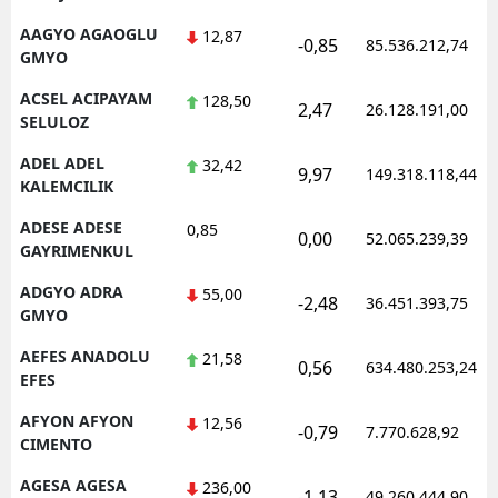
AAGYO AGAOGLU
12,87
-0,85
85.536.212,74
GMYO
ACSEL ACIPAYAM
128,50
2,47
26.128.191,00
SELULOZ
ADEL ADEL
32,42
9,97
149.318.118,44
KALEMCILIK
ADESE ADESE
0,85
0,00
52.065.239,39
GAYRIMENKUL
ADGYO ADRA
55,00
-2,48
36.451.393,75
GMYO
AEFES ANADOLU
21,58
0,56
634.480.253,24
EFES
AFYON AFYON
12,56
-0,79
7.770.628,92
CIMENTO
AGESA AGESA
236,00
-1,13
49.260.444,90