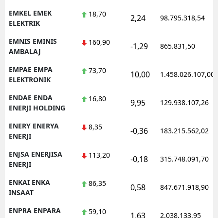
EMKEL EMEK
18,70
2,24
98.795.318,54
ELEKTRIK
EMNIS EMINIS
160,90
-1,29
865.831,50
AMBALAJ
EMPAE EMPA
73,70
10,00
1.458.026.107,00
ELEKTRONIK
ENDAE ENDA
16,80
9,95
129.938.107,26
ENERJI HOLDING
ENERY ENERYA
8,35
-0,36
183.215.562,02
ENERJI
ENJSA ENERJISA
113,20
-0,18
315.748.091,70
ENERJI
ENKAI ENKA
86,35
0,58
847.671.918,90
INSAAT
ENPRA ENPARA
59,10
1,63
2.038.133,95