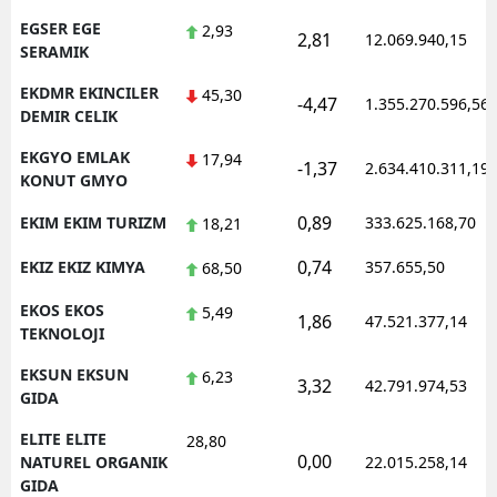
EGSER EGE
2,93
2,81
12.069.940,15
SERAMIK
EKDMR EKINCILER
45,30
-4,47
1.355.270.596,56
DEMIR CELIK
EKGYO EMLAK
17,94
-1,37
2.634.410.311,19
KONUT GMYO
0,89
EKIM EKIM TURIZM
333.625.168,70
18,21
0,74
EKIZ EKIZ KIMYA
357.655,50
68,50
EKOS EKOS
5,49
1,86
47.521.377,14
TEKNOLOJI
EKSUN EKSUN
6,23
3,32
42.791.974,53
GIDA
ELITE ELITE
28,80
0,00
NATUREL ORGANIK
22.015.258,14
GIDA