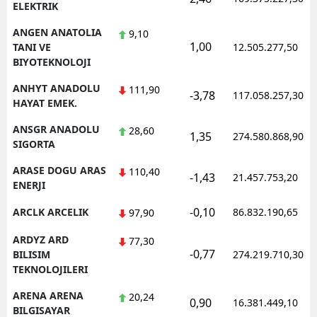
ELEKTRIK
ANGEN ANATOLIA
9,10
1,00
TANI VE
12.505.277,50
BIYOTEKNOLOJI
ANHYT ANADOLU
111,90
-3,78
117.058.257,30
HAYAT EMEK.
ANSGR ANADOLU
28,60
1,35
274.580.868,90
SIGORTA
ARASE DOGU ARAS
110,40
-1,43
21.457.753,20
ENERJI
-0,10
ARCLK ARCELIK
86.832.190,65
97,90
ARDYZ ARD
77,30
-0,77
BILISIM
274.219.710,30
TEKNOLOJILERI
ARENA ARENA
20,24
0,90
16.381.449,10
BILGISAYAR