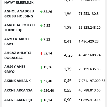
HAYAT EMEKLILIK
AGHOL ANADOLU
35,26
1,56
71.553.130,84
GRUBU HOLDING
AGROT AGROTECH
2,35
1,29
33.828.248,20
TEKNOLOJI
AGYO ATAKULE
7,33
0,41
1.486.420,23
GMYO
AHGAZ AHLATCI
32,14
-0,25
45.407.680,74
DOGALGAZ
AHSGY AHES
19,36
1,79
29.155.635,80
GMYO
0,45
AKBNK AKBANK
7.971.197.000,85
67,40
0,55
AKCNS AKCANSA
45.788.813,60
236,40
0,90
AKENR AKENERJI
51.859.410,14
10,14