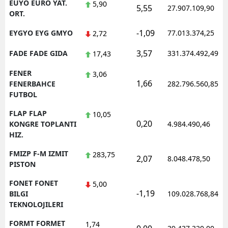
EUYO EURO YAT.
5,90
5,55
27.907.109,90
ORT.
-1,09
EYGYO EYG GMYO
77.013.374,25
2,72
3,57
FADE FADE GIDA
331.374.492,49
17,43
FENER
3,06
1,66
FENERBAHCE
282.796.560,85
FUTBOL
FLAP FLAP
10,05
0,20
KONGRE TOPLANTI
4.984.490,46
HIZ.
FMIZP F-M IZMIT
283,75
2,07
8.048.478,50
PISTON
FONET FONET
5,00
-1,19
BILGI
109.028.768,84
TEKNOLOJILERI
FORMT FORMET
1,74