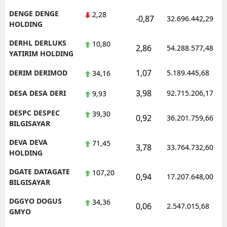
DENGE DENGE
2,28
-0,87
32.696.442,29
HOLDING
DERHL DERLUKS
10,80
2,86
54.288.577,48
YATIRIM HOLDING
1,07
DERIM DERIMOD
5.189.445,68
34,16
3,98
DESA DESA DERI
92.715.206,17
9,93
DESPC DESPEC
39,30
0,92
36.201.759,66
BILGISAYAR
DEVA DEVA
71,45
3,78
33.764.732,60
HOLDING
DGATE DATAGATE
107,20
0,94
17.207.648,00
BILGISAYAR
DGGYO DOGUS
34,36
0,06
2.547.015,68
GMYO