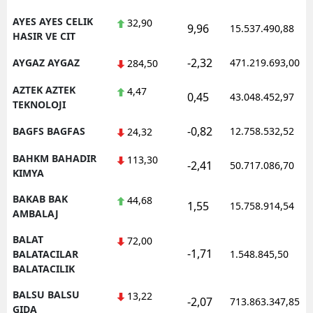
AYES AYES CELIK
32,90
9,96
15.537.490,88
HASIR VE CIT
-2,32
AYGAZ AYGAZ
471.219.693,00
284,50
AZTEK AZTEK
4,47
0,45
43.048.452,97
TEKNOLOJI
-0,82
BAGFS BAGFAS
12.758.532,52
24,32
BAHKM BAHADIR
113,30
-2,41
50.717.086,70
KIMYA
BAKAB BAK
44,68
1,55
15.758.914,54
AMBALAJ
BALAT
72,00
-1,71
BALATACILAR
1.548.845,50
BALATACILIK
BALSU BALSU
13,22
-2,07
713.863.347,85
GIDA