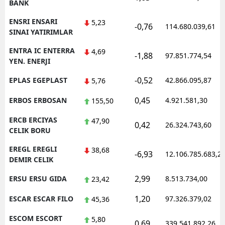
BANK
ENSRI ENSARI
5,23
-0,76
114.680.039,61
SINAI YATIRIMLAR
ENTRA IC ENTERRA
4,69
-1,88
97.851.774,54
YEN. ENERJI
-0,52
EPLAS EGEPLAST
42.866.095,87
5,76
0,45
ERBOS ERBOSAN
4.921.581,30
155,50
ERCB ERCIYAS
47,90
0,42
26.324.743,60
CELIK BORU
EREGL EREGLI
38,68
-6,93
12.106.785.683,2
DEMIR CELIK
2,99
ERSU ERSU GIDA
8.513.734,00
23,42
1,20
ESCAR ESCAR FILO
97.326.379,02
45,36
ESCOM ESCORT
5,80
0,69
339.541.892,26