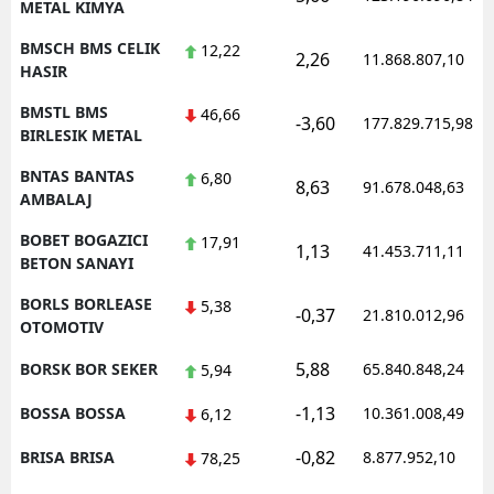
METAL KIMYA
BMSCH BMS CELIK
12,22
2,26
11.868.807,10
HASIR
BMSTL BMS
46,66
-3,60
177.829.715,98
BIRLESIK METAL
BNTAS BANTAS
6,80
8,63
91.678.048,63
AMBALAJ
BOBET BOGAZICI
17,91
1,13
41.453.711,11
BETON SANAYI
BORLS BORLEASE
5,38
-0,37
21.810.012,96
OTOMOTIV
5,88
BORSK BOR SEKER
65.840.848,24
5,94
-1,13
BOSSA BOSSA
10.361.008,49
6,12
-0,82
BRISA BRISA
8.877.952,10
78,25