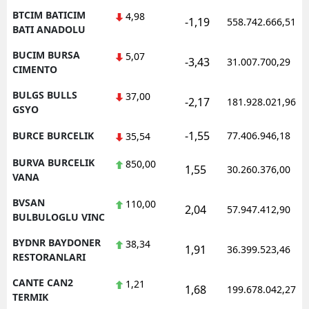
BTCIM BATICIM
4,98
-1,19
558.742.666,51
BATI ANADOLU
BUCIM BURSA
5,07
-3,43
31.007.700,29
CIMENTO
BULGS BULLS
37,00
-2,17
181.928.021,96
GSYO
-1,55
BURCE BURCELIK
77.406.946,18
35,54
BURVA BURCELIK
850,00
1,55
30.260.376,00
VANA
BVSAN
110,00
2,04
57.947.412,90
BULBULOGLU VINC
BYDNR BAYDONER
38,34
1,91
36.399.523,46
RESTORANLARI
CANTE CAN2
1,21
1,68
199.678.042,27
TERMIK