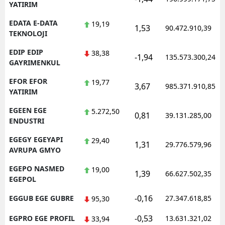
YATIRIM
EDATA E-DATA
19,19
1,53
90.472.910,39
TEKNOLOJI
EDIP EDIP
38,38
-1,94
135.573.300,24
GAYRIMENKUL
EFOR EFOR
19,77
3,67
985.371.910,85
YATIRIM
EGEEN EGE
5.272,50
0,81
39.131.285,00
ENDUSTRI
EGEGY EGEYAPI
29,40
1,31
29.776.579,96
AVRUPA GMYO
EGEPO NASMED
19,00
1,39
66.627.502,35
EGEPOL
-0,16
EGGUB EGE GUBRE
27.347.618,85
95,30
-0,53
EGPRO EGE PROFIL
13.631.321,02
33,94