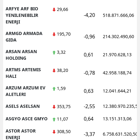
ARFYE ARF BIO
29,66
-4,20
YENILENEBILIR
518.871.666,06
ENERJI
ARMGD ARMADA
195,70
-0,96
214.302.490,60
GIDA
ARSAN ARSAN
3,32
0,61
21.970.628,13
HOLDING
ARTMS ARTEMIS
38,20
-0,78
42.958.188,74
HALI
ARZUM ARZUM EV
1,59
0,63
12.041.644,21
ALETLERI
-2,55
ASELS ASELSAN
12.380.970.235,5
353,75
0,64
ASGYO ASCE GMYO
13.151.313,06
11,07
ASTOR ASTOR
308,50
-3,37
6.758.631.520,50
ENERJI