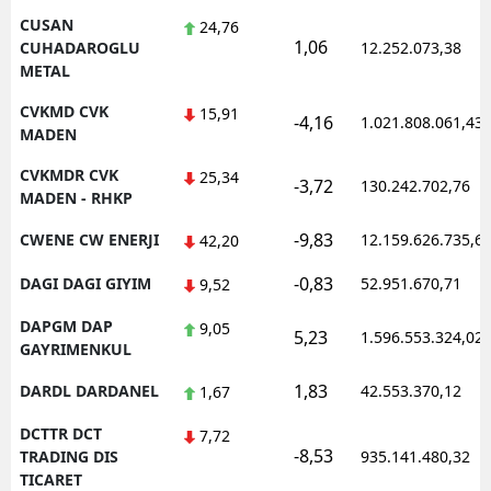
CUSAN
24,76
1,06
CUHADAROGLU
12.252.073,38
METAL
CVKMD CVK
15,91
-4,16
1.021.808.061,43
MADEN
CVKMDR CVK
25,34
-3,72
130.242.702,76
MADEN - RHKP
-9,83
CWENE CW ENERJI
12.159.626.735,6
42,20
-0,83
DAGI DAGI GIYIM
52.951.670,71
9,52
DAPGM DAP
9,05
5,23
1.596.553.324,02
GAYRIMENKUL
1,83
DARDL DARDANEL
42.553.370,12
1,67
DCTTR DCT
7,72
-8,53
TRADING DIS
935.141.480,32
TICARET