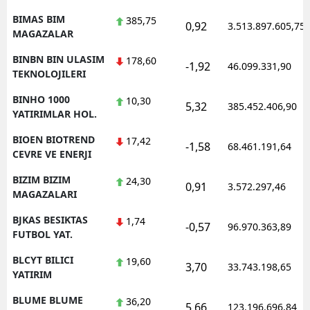
BIMAS BIM
385,75
0,92
3.513.897.605,75
MAGAZALAR
BINBN BIN ULASIM
178,60
-1,92
46.099.331,90
TEKNOLOJILERI
BINHO 1000
10,30
5,32
385.452.406,90
YATIRIMLAR HOL.
BIOEN BIOTREND
17,42
-1,58
68.461.191,64
CEVRE VE ENERJI
BIZIM BIZIM
24,30
0,91
3.572.297,46
MAGAZALARI
BJKAS BESIKTAS
1,74
-0,57
96.970.363,89
FUTBOL YAT.
BLCYT BILICI
19,60
3,70
33.743.198,65
YATIRIM
BLUME BLUME
36,20
5,66
123.196.696,84