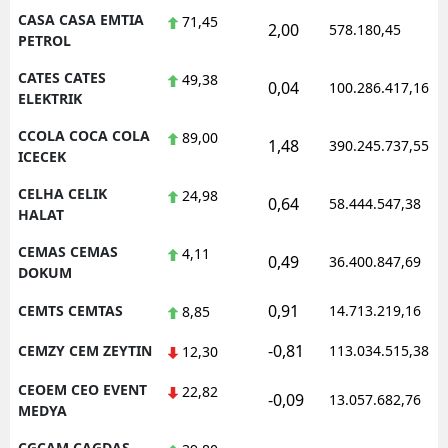
CASA CASA EMTIA
71,45
2,00
578.180,45
PETROL
CATES CATES
49,38
0,04
100.286.417,16
ELEKTRIK
CCOLA COCA COLA
89,00
1,48
390.245.737,55
ICECEK
CELHA CELIK
24,98
0,64
58.444.547,38
HALAT
CEMAS CEMAS
4,11
0,49
36.400.847,69
DOKUM
0,91
CEMTS CEMTAS
14.713.219,16
8,85
-0,81
CEMZY CEM ZEYTIN
113.034.515,38
12,30
CEOEM CEO EVENT
22,82
-0,09
13.057.682,76
MEDYA
CGCAM CAGDAS