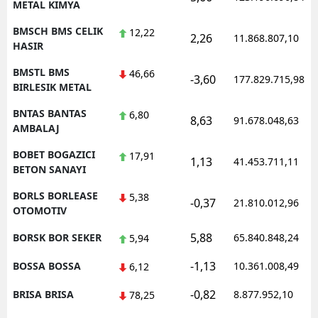
METAL KIMYA
BMSCH BMS CELIK
12,22
2,26
11.868.807,10
HASIR
BMSTL BMS
46,66
-3,60
177.829.715,98
BIRLESIK METAL
BNTAS BANTAS
6,80
8,63
91.678.048,63
AMBALAJ
BOBET BOGAZICI
17,91
1,13
41.453.711,11
BETON SANAYI
BORLS BORLEASE
5,38
-0,37
21.810.012,96
OTOMOTIV
5,88
BORSK BOR SEKER
65.840.848,24
5,94
-1,13
BOSSA BOSSA
10.361.008,49
6,12
-0,82
BRISA BRISA
8.877.952,10
78,25