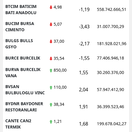
BTCIM BATICIM
4,98
-1,19
558.742.666,51
BATI ANADOLU
BUCIM BURSA
5,07
-3,43
31.007.700,29
CIMENTO
BULGS BULLS
37,00
-2,17
181.928.021,96
GSYO
-1,55
BURCE BURCELIK
77.406.946,18
35,54
BURVA BURCELIK
850,00
1,55
30.260.376,00
VANA
BVSAN
110,00
2,04
57.947.412,90
BULBULOGLU VINC
BYDNR BAYDONER
38,34
1,91
36.399.523,46
RESTORANLARI
CANTE CAN2
1,21
1,68
199.678.042,27
TERMIK