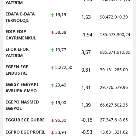
YATIRIM
EDATA E-DATA
19,19
1,53
90.472.910,39
TEKNOLOJI
EDIP EDIP
38,38
-1,94
135.573.300,24
GAYRIMENKUL
EFOR EFOR
19,77
3,67
985.371.910,85
YATIRIM
EGEEN EGE
5.272,50
0,81
39.131.285,00
ENDUSTRI
EGEGY EGEYAPI
29,40
1,31
29.776.579,96
AVRUPA GMYO
EGEPO NASMED
19,00
1,39
66.627.502,35
EGEPOL
-0,16
EGGUB EGE GUBRE
27.347.618,85
95,30
-0,53
EGPRO EGE PROFIL
13.631.321,02
33,94