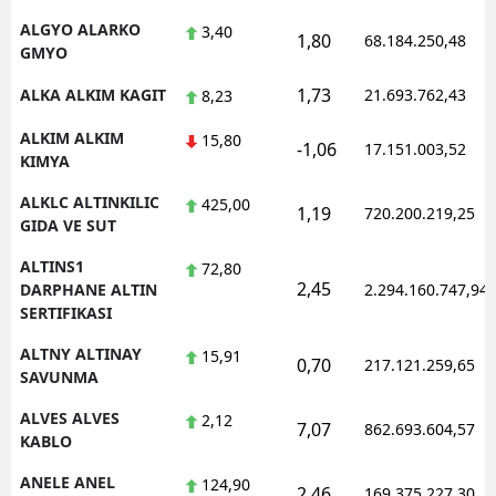
ALGYO ALARKO
3,40
1,80
68.184.250,48
GMYO
1,73
ALKA ALKIM KAGIT
21.693.762,43
8,23
ALKIM ALKIM
15,80
-1,06
17.151.003,52
KIMYA
ALKLC ALTINKILIC
425,00
1,19
720.200.219,25
GIDA VE SUT
ALTINS1
72,80
2,45
DARPHANE ALTIN
2.294.160.747,94
SERTIFIKASI
ALTNY ALTINAY
15,91
0,70
217.121.259,65
SAVUNMA
ALVES ALVES
2,12
7,07
862.693.604,57
KABLO
ANELE ANEL
124,90
2,46
169.375.227,30