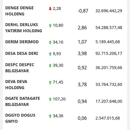
DENGE DENGE
2,28
-0,87
32.696.442,29
HOLDING
DERHL DERLUKS
10,80
2,86
54.288.577,48
YATIRIM HOLDING
1,07
DERIM DERIMOD
5.189.445,68
34,16
3,98
DESA DESA DERI
92.715.206,17
9,93
DESPC DESPEC
39,30
0,92
36.201.759,66
BILGISAYAR
DEVA DEVA
71,45
3,78
33.764.732,60
HOLDING
DGATE DATAGATE
107,20
0,94
17.207.648,00
BILGISAYAR
DGGYO DOGUS
34,36
0,06
2.547.015,68
GMYO