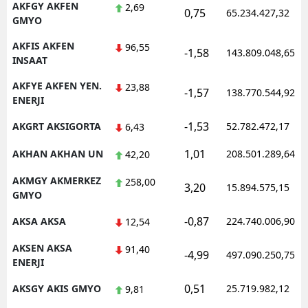
AKFGY AKFEN
2,69
0,75
65.234.427,32
GMYO
AKFIS AKFEN
96,55
-1,58
143.809.048,65
INSAAT
AKFYE AKFEN YEN.
23,88
-1,57
138.770.544,92
ENERJI
-1,53
AKGRT AKSIGORTA
52.782.472,17
6,43
1,01
AKHAN AKHAN UN
208.501.289,64
42,20
AKMGY AKMERKEZ
258,00
3,20
15.894.575,15
GMYO
-0,87
AKSA AKSA
224.740.006,90
12,54
AKSEN AKSA
91,40
-4,99
497.090.250,75
ENERJI
0,51
AKSGY AKIS GMYO
25.719.982,12
9,81