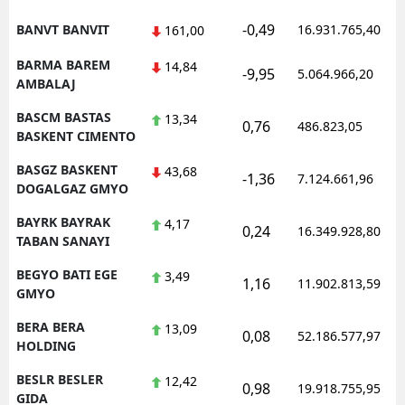
-0,49
BANVT BANVIT
16.931.765,40
161,00
BARMA BAREM
14,84
-9,95
5.064.966,20
AMBALAJ
BASCM BASTAS
13,34
0,76
486.823,05
BASKENT CIMENTO
BASGZ BASKENT
43,68
-1,36
7.124.661,96
DOGALGAZ GMYO
BAYRK BAYRAK
4,17
0,24
16.349.928,80
TABAN SANAYI
BEGYO BATI EGE
3,49
1,16
11.902.813,59
GMYO
BERA BERA
13,09
0,08
52.186.577,97
HOLDING
BESLR BESLER
12,42
0,98
19.918.755,95
GIDA