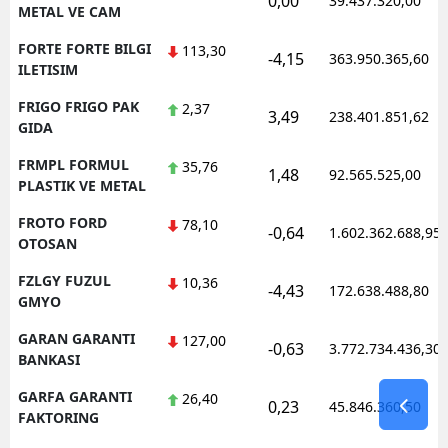
0,00
39.437.320,00
METAL VE CAM
FORTE FORTE BILGI
113,30
-4,15
363.950.365,60
ILETISIM
FRIGO FRIGO PAK
2,37
3,49
238.401.851,62
GIDA
FRMPL FORMUL
35,76
1,48
92.565.525,00
PLASTIK VE METAL
FROTO FORD
78,10
-0,64
1.602.362.688,95
OTOSAN
FZLGY FUZUL
10,36
-4,43
172.638.488,80
GMYO
GARAN GARANTI
127,00
-0,63
3.772.734.436,30
BANKASI
GARFA GARANTI
26,40
0,23
45.846.360,50
FAKTORING