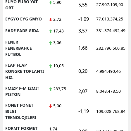
EUYO EURO YAT.
5,90
5,55
27.907.109,90
ORT.
-1,09
EYGYO EYG GMYO
77.013.374,25
2,72
3,57
FADE FADE GIDA
331.374.492,49
17,43
FENER
3,06
1,66
FENERBAHCE
282.796.560,85
FUTBOL
FLAP FLAP
10,05
0,20
KONGRE TOPLANTI
4.984.490,46
HIZ.
FMIZP F-M IZMIT
283,75
2,07
8.048.478,50
PISTON
FONET FONET
5,00
-1,19
BILGI
109.028.768,84
TEKNOLOJILERI
FORMT FORMET
1,74