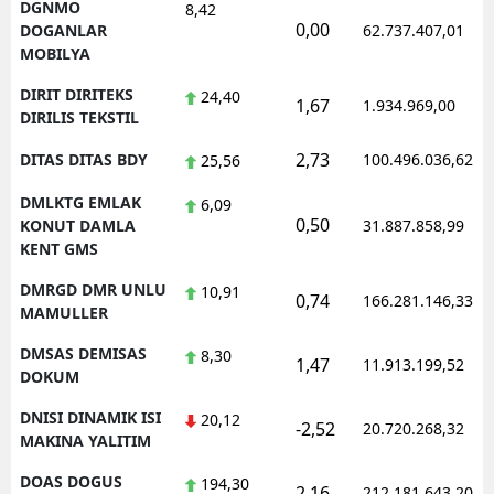
DGNMO
8,42
0,00
DOGANLAR
62.737.407,01
MOBILYA
DIRIT DIRITEKS
24,40
1,67
1.934.969,00
DIRILIS TEKSTIL
2,73
DITAS DITAS BDY
100.496.036,62
25,56
DMLKTG EMLAK
6,09
0,50
KONUT DAMLA
31.887.858,99
KENT GMS
DMRGD DMR UNLU
10,91
0,74
166.281.146,33
MAMULLER
DMSAS DEMISAS
8,30
1,47
11.913.199,52
DOKUM
DNISI DINAMIK ISI
20,12
-2,52
20.720.268,32
MAKINA YALITIM
DOAS DOGUS
194,30
2,16
212.181.643,20