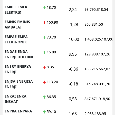
EMKEL EMEK
18,70
2,24
98.795.318,54
ELEKTRIK
EMNIS EMINIS
160,90
-1,29
865.831,50
AMBALAJ
EMPAE EMPA
73,70
10,00
1.458.026.107,00
ELEKTRONIK
ENDAE ENDA
16,80
9,95
129.938.107,26
ENERJI HOLDING
ENERY ENERYA
8,35
-0,36
183.215.562,02
ENERJI
ENJSA ENERJISA
113,20
-0,18
315.748.091,70
ENERJI
ENKAI ENKA
86,35
0,58
847.671.918,90
INSAAT
ENPRA ENPARA
59,10
1,63
2.038.133,95