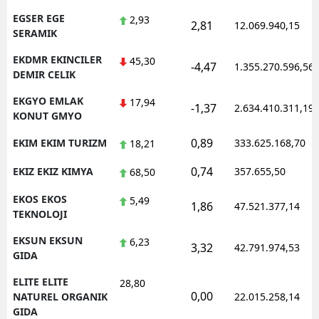
EGSER EGE
2,93
2,81
12.069.940,15
SERAMIK
EKDMR EKINCILER
45,30
-4,47
1.355.270.596,56
DEMIR CELIK
EKGYO EMLAK
17,94
-1,37
2.634.410.311,19
KONUT GMYO
0,89
EKIM EKIM TURIZM
333.625.168,70
18,21
0,74
EKIZ EKIZ KIMYA
357.655,50
68,50
EKOS EKOS
5,49
1,86
47.521.377,14
TEKNOLOJI
EKSUN EKSUN
6,23
3,32
42.791.974,53
GIDA
ELITE ELITE
28,80
0,00
NATUREL ORGANIK
22.015.258,14
GIDA