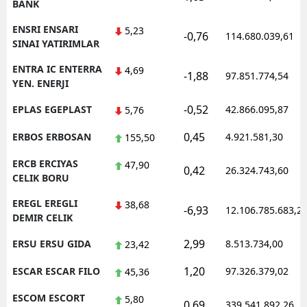
BANK
ENSRI ENSARI
5,23
-0,76
114.680.039,61
SINAI YATIRIMLAR
ENTRA IC ENTERRA
4,69
-1,88
97.851.774,54
YEN. ENERJI
-0,52
EPLAS EGEPLAST
42.866.095,87
5,76
0,45
ERBOS ERBOSAN
4.921.581,30
155,50
ERCB ERCIYAS
47,90
0,42
26.324.743,60
CELIK BORU
EREGL EREGLI
38,68
-6,93
12.106.785.683,2
DEMIR CELIK
2,99
ERSU ERSU GIDA
8.513.734,00
23,42
1,20
ESCAR ESCAR FILO
97.326.379,02
45,36
ESCOM ESCORT
5,80
0,69
339.541.892,26