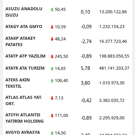
ASUZU ANADOLU
50,45
0,10
13.200.122,86
ISUZU
-0,09
ATAGY ATA GMYO
1.232.154,23
10,59
ATAKP ATAKEY
48,24
-2,74
16.377.723,46
PATATES
-0,89
ATATP ATP YAZILIM
198.883.050,55
245,50
5,78
ATATR ATA TURIZM
481.141.203,37
14,65
ATEKS AKIN
106,40
3,80
1.010.973,30
TEKSTIL
ATLAS ATLAS YAT.
7,13
-0,42
3.382.035,72
ORT.
ATSYH ATLANTIS
111,00
-0,89
2.295.929,00
YATIRIM HOLDING
AVGYO AVRASYA
14,50