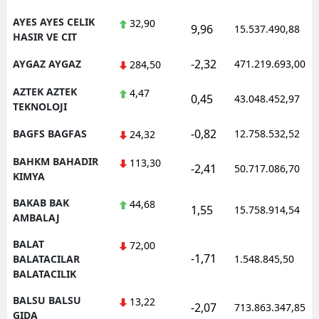
AYES AYES CELIK
32,90
9,96
15.537.490,88
HASIR VE CIT
-2,32
AYGAZ AYGAZ
471.219.693,00
284,50
AZTEK AZTEK
4,47
0,45
43.048.452,97
TEKNOLOJI
-0,82
BAGFS BAGFAS
12.758.532,52
24,32
BAHKM BAHADIR
113,30
-2,41
50.717.086,70
KIMYA
BAKAB BAK
44,68
1,55
15.758.914,54
AMBALAJ
BALAT
72,00
-1,71
BALATACILAR
1.548.845,50
BALATACILIK
BALSU BALSU
13,22
-2,07
713.863.347,85
GIDA