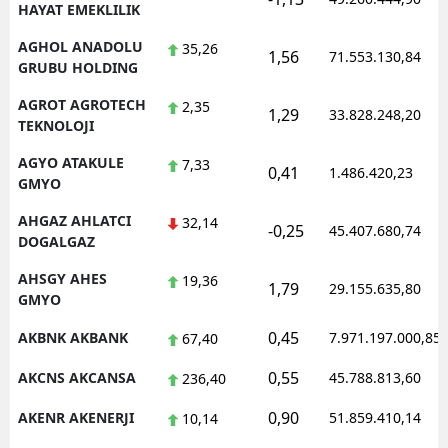
HAYAT EMEKLILIK
AGHOL ANADOLU
35,26
1,56
71.553.130,84
GRUBU HOLDING
AGROT AGROTECH
2,35
1,29
33.828.248,20
TEKNOLOJI
AGYO ATAKULE
7,33
0,41
1.486.420,23
GMYO
AHGAZ AHLATCI
32,14
-0,25
45.407.680,74
DOGALGAZ
AHSGY AHES
19,36
1,79
29.155.635,80
GMYO
0,45
AKBNK AKBANK
7.971.197.000,85
67,40
0,55
AKCNS AKCANSA
45.788.813,60
236,40
0,90
AKENR AKENERJI
51.859.410,14
10,14