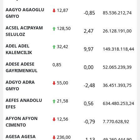
AAGYO AGAOGLU
12,87
-0,85
85.536.212,74
GMYO
ACSEL ACIPAYAM
128,50
2,47
26.128.191,00
SELULOZ
ADEL ADEL
32,42
9,97
149.318.118,44
KALEMCILIK
ADESE ADESE
0,85
0,00
52.065.239,39
GAYRIMENKUL
ADGYO ADRA
55,00
-2,48
36.451.393,75
GMYO
AEFES ANADOLU
21,58
0,56
634.480.253,24
EFES
AFYON AFYON
12,56
-0,79
7.770.628,92
CIMENTO
AGESA AGESA
236,00
-1,13
49.260.444,90