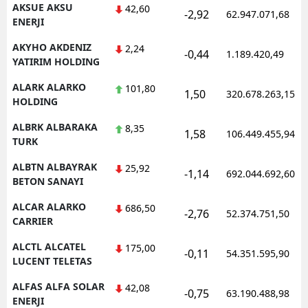
AKSUE AKSU
42,60
-2,92
62.947.071,68
ENERJI
AKYHO AKDENIZ
2,24
-0,44
1.189.420,49
YATIRIM HOLDING
ALARK ALARKO
101,80
1,50
320.678.263,15
HOLDING
ALBRK ALBARAKA
8,35
1,58
106.449.455,94
TURK
ALBTN ALBAYRAK
25,92
-1,14
692.044.692,60
BETON SANAYI
ALCAR ALARKO
686,50
-2,76
52.374.751,50
CARRIER
ALCTL ALCATEL
175,00
-0,11
54.351.595,90
LUCENT TELETAS
ALFAS ALFA SOLAR
42,08
-0,75
63.190.488,98
ENERJI