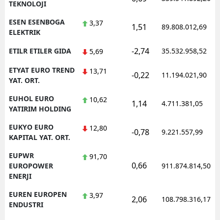
TEKNOLOJI
ESEN ESENBOGA
3,37
1,51
89.808.012,69
ELEKTRIK
-2,74
ETILR ETILER GIDA
35.532.958,52
5,69
ETYAT EURO TREND
13,71
-0,22
11.194.021,90
YAT. ORT.
EUHOL EURO
10,62
1,14
4.711.381,05
YATIRIM HOLDING
EUKYO EURO
12,80
-0,78
9.221.557,99
KAPITAL YAT. ORT.
EUPWR
91,70
0,66
EUROPOWER
911.874.814,50
ENERJI
EUREN EUROPEN
3,97
2,06
108.798.316,17
ENDUSTRI