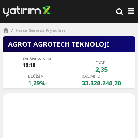
/
Hisse Senedi Fiyatları
AGROT AGROTECH TEKNOLOJI
Son Güncelleme
FİYAT
18:10
2,35
DEĞİŞİM
HACİM(TL)
1,29%
33.828.248,20