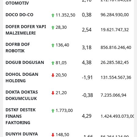
OTOMOTIV
0,38
DOCO DO-CO
96.284.930,00
11.352,50
DOFER DOFER YAPI
28,30
2,54
19.621.747,32
MALZEMELERI
DOFRB DOF
136,40
3,18
856.816.246,40
ROBOTIK
4,38
DOGUB DOGUSAN
26.285.582,45
81,05
DOHOL DOGAN
20,50
-1,91
131.554.567,36
HOLDING
DOKTA DOKTAS
21,20
-0,38
7.235.066,94
DOKUMCULUK
DSTKF DESTEK
1.773,00
4,29
FINANS
1.424.493.073,00
FAKTORING
DUNYH DUNYA
148,50
56.264.124,90