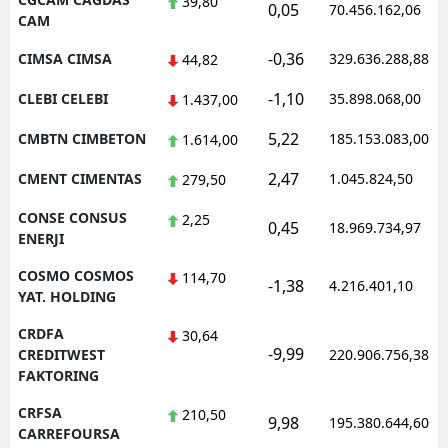
39,80
0,05
70.456.162,06
CAM
-0,36
CIMSA CIMSA
329.636.288,88
44,82
-1,10
CLEBI CELEBI
35.898.068,00
1.437,00
5,22
CMBTN CIMBETON
185.153.083,00
1.614,00
2,47
CMENT CIMENTAS
1.045.824,50
279,50
CONSE CONSUS
2,25
0,45
18.969.734,97
ENERJI
COSMO COSMOS
114,70
-1,38
4.216.401,10
YAT. HOLDING
CRDFA
30,64
-9,99
CREDITWEST
220.906.756,38
FAKTORING
CRFSA
210,50
9,98
195.380.644,60
CARREFOURSA