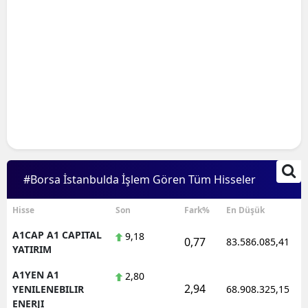
#Borsa İstanbulda İşlem Gören Tüm Hisseler
Hisse
Son
Fark%
En Düşük
A1CAP A1 CAPITAL
9,18
0,77
83.586.085,41
YATIRIM
A1YEN A1
2,80
2,94
YENILENEBILIR
68.908.325,15
ENERJI