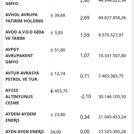
2,40
44.994.022,34
GMYO
AVHOL AVRUPA
39,68
2,69
69.627.858,26
YATIRIM HOLDING
AVOD A.V.O.D GIDA
3,83
1,59
9.570.527,97
VE TARIM
AVPGY
51,80
1,07
AVRUPAKENT
10.331.507,80
GMYO
AVTUR AVRASYA
12,74
0,71
7.463.383,75
PETROL VE TUR.
AYCES
453,75
-2,10
ALTINYUNUS
30.146.105,50
CESME
AYDEM AYDEM
23,80
0,34
21.045.453,24
ENERJI
0,00
AYEN AYEN ENERJI
27.525.395,28
34,00