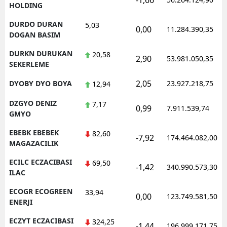
-1,66
HOLDING
DURDO DURAN
5,03
0,00
11.284.390,35
DOGAN BASIM
DURKN DURUKAN
20,58
2,90
53.981.050,35
SEKERLEME
2,05
DYOBY DYO BOYA
23.927.218,75
12,94
DZGYO DENIZ
7,17
0,99
7.911.539,74
GMYO
EBEBK EBEBEK
82,60
-7,92
174.464.082,00
MAGAZACILIK
ECILC ECZACIBASI
69,50
-1,42
340.990.573,30
ILAC
ECOGR ECOGREEN
33,94
0,00
123.749.581,50
ENERJI
ECZYT ECZACIBASI
324,25
-1,44
196.999.171,75