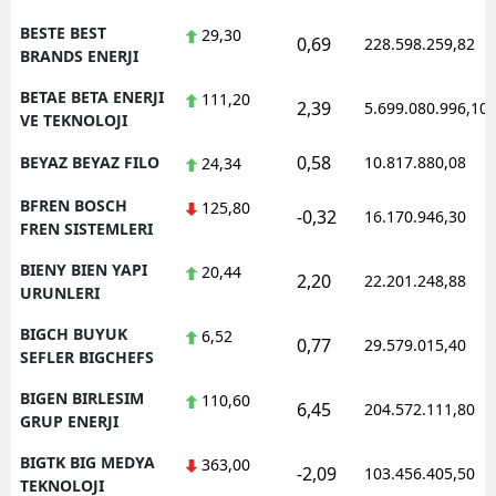
BESTE BEST
29,30
0,69
228.598.259,82
BRANDS ENERJI
BETAE BETA ENERJI
111,20
2,39
5.699.080.996,10
VE TEKNOLOJI
0,58
BEYAZ BEYAZ FILO
10.817.880,08
24,34
BFREN BOSCH
125,80
-0,32
16.170.946,30
FREN SISTEMLERI
BIENY BIEN YAPI
20,44
2,20
22.201.248,88
URUNLERI
BIGCH BUYUK
6,52
0,77
29.579.015,40
SEFLER BIGCHEFS
BIGEN BIRLESIM
110,60
6,45
204.572.111,80
GRUP ENERJI
BIGTK BIG MEDYA
363,00
-2,09
103.456.405,50
TEKNOLOJI