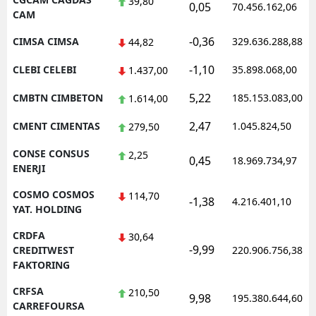
39,80
0,05
70.456.162,06
CAM
-0,36
CIMSA CIMSA
329.636.288,88
44,82
-1,10
CLEBI CELEBI
35.898.068,00
1.437,00
5,22
CMBTN CIMBETON
185.153.083,00
1.614,00
2,47
CMENT CIMENTAS
1.045.824,50
279,50
CONSE CONSUS
2,25
0,45
18.969.734,97
ENERJI
COSMO COSMOS
114,70
-1,38
4.216.401,10
YAT. HOLDING
CRDFA
30,64
-9,99
CREDITWEST
220.906.756,38
FAKTORING
CRFSA
210,50
9,98
195.380.644,60
CARREFOURSA