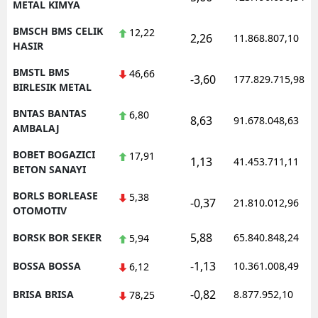
METAL KIMYA
BMSCH BMS CELIK
12,22
2,26
11.868.807,10
HASIR
BMSTL BMS
46,66
-3,60
177.829.715,98
BIRLESIK METAL
BNTAS BANTAS
6,80
8,63
91.678.048,63
AMBALAJ
BOBET BOGAZICI
17,91
1,13
41.453.711,11
BETON SANAYI
BORLS BORLEASE
5,38
-0,37
21.810.012,96
OTOMOTIV
5,88
BORSK BOR SEKER
65.840.848,24
5,94
-1,13
BOSSA BOSSA
10.361.008,49
6,12
-0,82
BRISA BRISA
8.877.952,10
78,25