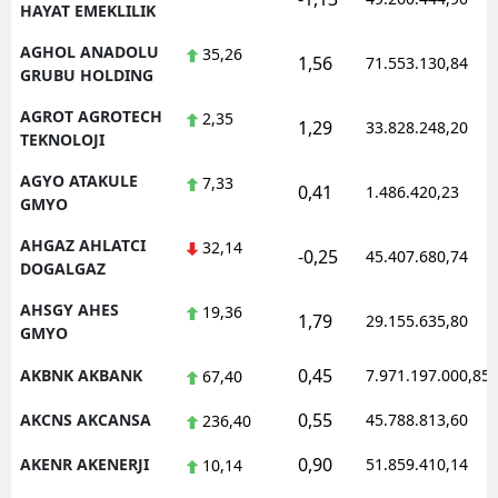
HAYAT EMEKLILIK
AGHOL ANADOLU
35,26
1,56
71.553.130,84
GRUBU HOLDING
AGROT AGROTECH
2,35
1,29
33.828.248,20
TEKNOLOJI
AGYO ATAKULE
7,33
0,41
1.486.420,23
GMYO
AHGAZ AHLATCI
32,14
-0,25
45.407.680,74
DOGALGAZ
AHSGY AHES
19,36
1,79
29.155.635,80
GMYO
0,45
AKBNK AKBANK
7.971.197.000,85
67,40
0,55
AKCNS AKCANSA
45.788.813,60
236,40
0,90
AKENR AKENERJI
51.859.410,14
10,14