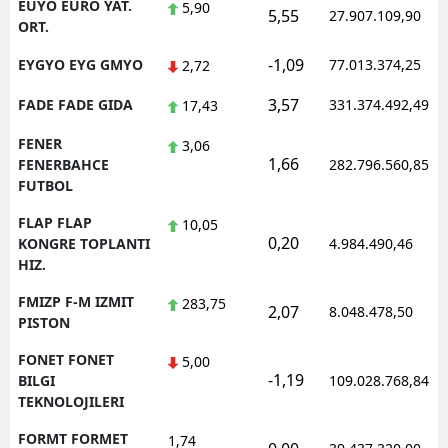
EUYO EURO YAT.
5,90
5,55
27.907.109,90
ORT.
-1,09
EYGYO EYG GMYO
77.013.374,25
2,72
3,57
FADE FADE GIDA
331.374.492,49
17,43
FENER
3,06
1,66
FENERBAHCE
282.796.560,85
FUTBOL
FLAP FLAP
10,05
0,20
KONGRE TOPLANTI
4.984.490,46
HIZ.
FMIZP F-M IZMIT
283,75
2,07
8.048.478,50
PISTON
FONET FONET
5,00
-1,19
BILGI
109.028.768,84
TEKNOLOJILERI
FORMT FORMET
1,74