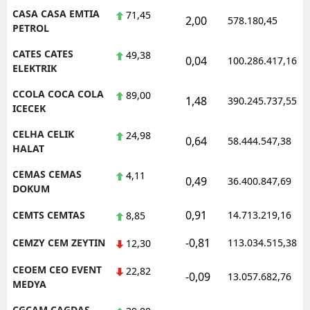
CASA CASA EMTIA
71,45
2,00
578.180,45
PETROL
CATES CATES
49,38
0,04
100.286.417,16
ELEKTRIK
CCOLA COCA COLA
89,00
1,48
390.245.737,55
ICECEK
CELHA CELIK
24,98
0,64
58.444.547,38
HALAT
CEMAS CEMAS
4,11
0,49
36.400.847,69
DOKUM
0,91
CEMTS CEMTAS
14.713.219,16
8,85
-0,81
CEMZY CEM ZEYTIN
113.034.515,38
12,30
CEOEM CEO EVENT
22,82
-0,09
13.057.682,76
MEDYA
CGCAM CAGDAS