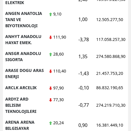
ELEKTRIK
ANGEN ANATOLIA
9,10
1,00
TANI VE
12.505.277,50
BIYOTEKNOLOJI
ANHYT ANADOLU
111,90
-3,78
117.058.257,30
HAYAT EMEK.
ANSGR ANADOLU
28,60
1,35
274.580.868,90
SIGORTA
ARASE DOGU ARAS
110,40
-1,43
21.457.753,20
ENERJI
-0,10
ARCLK ARCELIK
86.832.190,65
97,90
ARDYZ ARD
77,30
-0,77
BILISIM
274.219.710,30
TEKNOLOJILERI
ARENA ARENA
20,24
0,90
16.381.449,10
BILGISAYAR