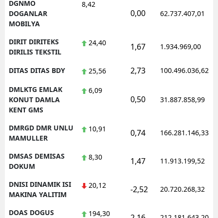
DGNMO
8,42
0,00
DOGANLAR
62.737.407,01
MOBILYA
DIRIT DIRITEKS
24,40
1,67
1.934.969,00
DIRILIS TEKSTIL
2,73
DITAS DITAS BDY
100.496.036,62
25,56
DMLKTG EMLAK
6,09
0,50
KONUT DAMLA
31.887.858,99
KENT GMS
DMRGD DMR UNLU
10,91
0,74
166.281.146,33
MAMULLER
DMSAS DEMISAS
8,30
1,47
11.913.199,52
DOKUM
DNISI DINAMIK ISI
20,12
-2,52
20.720.268,32
MAKINA YALITIM
DOAS DOGUS
194,30
2,16
212.181.643,20