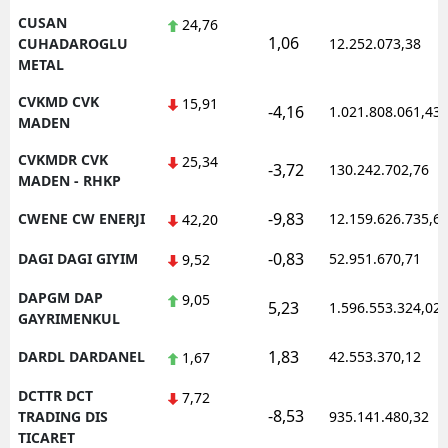
CUSAN
24,76
1,06
CUHADAROGLU
12.252.073,38
METAL
CVKMD CVK
15,91
-4,16
1.021.808.061,43
MADEN
CVKMDR CVK
25,34
-3,72
130.242.702,76
MADEN - RHKP
-9,83
CWENE CW ENERJI
12.159.626.735,6
42,20
-0,83
DAGI DAGI GIYIM
52.951.670,71
9,52
DAPGM DAP
9,05
5,23
1.596.553.324,02
GAYRIMENKUL
1,83
DARDL DARDANEL
42.553.370,12
1,67
DCTTR DCT
7,72
-8,53
TRADING DIS
935.141.480,32
TICARET