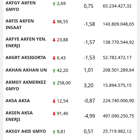
AKFGY AKFEN
2,69
0,75
65.234.427,32
GMYO
AKFIS AKFEN
96,55
-1,58
143.809.048,65
INSAAT
AKFYE AKFEN YEN.
23,88
-1,57
138.770.544,92
ENERJI
-1,53
AKGRT AKSIGORTA
52.782.472,17
6,43
1,01
AKHAN AKHAN UN
208.501.289,64
42,20
AKMGY AKMERKEZ
258,00
3,20
15.894.575,15
GMYO
-0,87
AKSA AKSA
224.740.006,90
12,54
AKSEN AKSA
91,40
-4,99
497.090.250,75
ENERJI
0,51
AKSGY AKIS GMYO
25.719.982,12
9,81