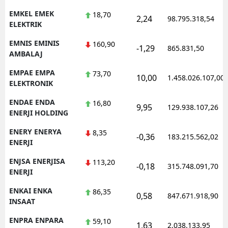
EMKEL EMEK
18,70
2,24
98.795.318,54
ELEKTRIK
EMNIS EMINIS
160,90
-1,29
865.831,50
AMBALAJ
EMPAE EMPA
73,70
10,00
1.458.026.107,00
ELEKTRONIK
ENDAE ENDA
16,80
9,95
129.938.107,26
ENERJI HOLDING
ENERY ENERYA
8,35
-0,36
183.215.562,02
ENERJI
ENJSA ENERJISA
113,20
-0,18
315.748.091,70
ENERJI
ENKAI ENKA
86,35
0,58
847.671.918,90
INSAAT
ENPRA ENPARA
59,10
1,63
2.038.133,95