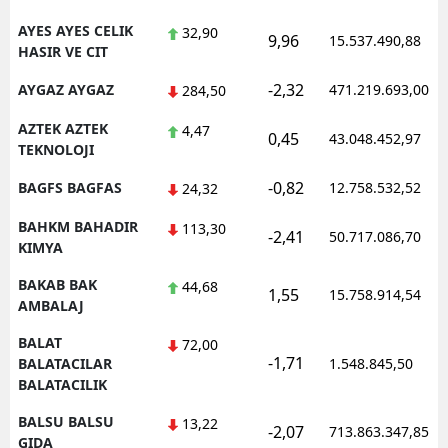
AYES AYES CELIK
32,90
9,96
15.537.490,88
HASIR VE CIT
-2,32
AYGAZ AYGAZ
471.219.693,00
284,50
AZTEK AZTEK
4,47
0,45
43.048.452,97
TEKNOLOJI
-0,82
BAGFS BAGFAS
12.758.532,52
24,32
BAHKM BAHADIR
113,30
-2,41
50.717.086,70
KIMYA
BAKAB BAK
44,68
1,55
15.758.914,54
AMBALAJ
BALAT
72,00
-1,71
BALATACILAR
1.548.845,50
BALATACILIK
BALSU BALSU
13,22
-2,07
713.863.347,85
GIDA