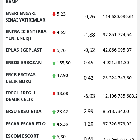
BANK
ENSRI ENSARI
5,23
-0,76
114.680.039,61
SINAI YATIRIMLAR
ENTRA IC ENTERRA
4,69
-1,88
97.851.774,54
YEN. ENERJI
-0,52
EPLAS EGEPLAST
42.866.095,87
5,76
0,45
ERBOS ERBOSAN
4.921.581,30
155,50
ERCB ERCIYAS
47,90
0,42
26.324.743,60
CELIK BORU
EREGL EREGLI
38,68
-6,93
12.106.785.683,2
DEMIR CELIK
2,99
ERSU ERSU GIDA
8.513.734,00
23,42
1,20
ESCAR ESCAR FILO
97.326.379,02
45,36
ESCOM ESCORT
5,80
0,69
339.541.892,26