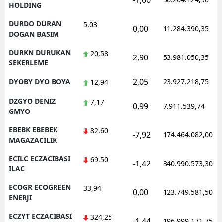
-1,66
HOLDING
DURDO DURAN
5,03
0,00
11.284.390,35
DOGAN BASIM
DURKN DURUKAN
20,58
2,90
53.981.050,35
SEKERLEME
2,05
DYOBY DYO BOYA
23.927.218,75
12,94
DZGYO DENIZ
7,17
0,99
7.911.539,74
GMYO
EBEBK EBEBEK
82,60
-7,92
174.464.082,00
MAGAZACILIK
ECILC ECZACIBASI
69,50
-1,42
340.990.573,30
ILAC
ECOGR ECOGREEN
33,94
0,00
123.749.581,50
ENERJI
ECZYT ECZACIBASI
324,25
-1,44
196.999.171,75