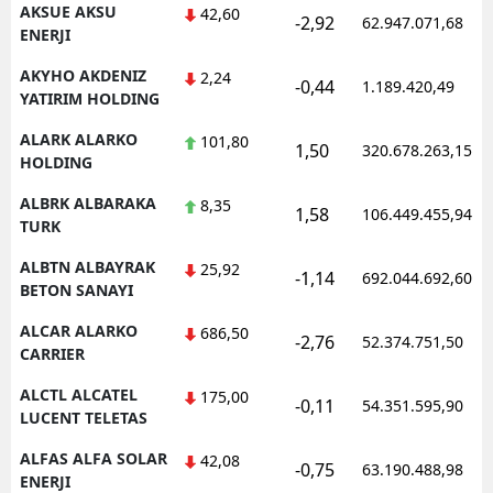
AKSUE AKSU
42,60
-2,92
62.947.071,68
ENERJI
AKYHO AKDENIZ
2,24
-0,44
1.189.420,49
YATIRIM HOLDING
ALARK ALARKO
101,80
1,50
320.678.263,15
HOLDING
ALBRK ALBARAKA
8,35
1,58
106.449.455,94
TURK
ALBTN ALBAYRAK
25,92
-1,14
692.044.692,60
BETON SANAYI
ALCAR ALARKO
686,50
-2,76
52.374.751,50
CARRIER
ALCTL ALCATEL
175,00
-0,11
54.351.595,90
LUCENT TELETAS
ALFAS ALFA SOLAR
42,08
-0,75
63.190.488,98
ENERJI