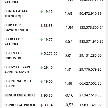
YATIRIM
EDATA E-DATA
19,19
1,53
90.472.910,39
TEKNOLOJI
EDIP EDIP
38,38
-1,94
135.573.300,24
GAYRIMENKUL
EFOR EFOR
19,77
3,67
985.371.910,85
YATIRIM
EGEEN EGE
5.272,50
0,81
39.131.285,00
ENDUSTRI
EGEGY EGEYAPI
29,40
1,31
29.776.579,96
AVRUPA GMYO
EGEPO NASMED
19,00
1,39
66.627.502,35
EGEPOL
-0,16
EGGUB EGE GUBRE
27.347.618,85
95,30
-0,53
EGPRO EGE PROFIL
13.631.321,02
33,94