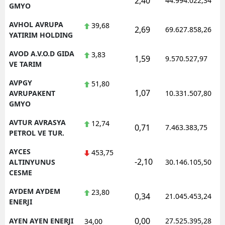
2,40
44.994.022,34
GMYO
AVHOL AVRUPA
39,68
2,69
69.627.858,26
YATIRIM HOLDING
AVOD A.V.O.D GIDA
3,83
1,59
9.570.527,97
VE TARIM
AVPGY
51,80
1,07
AVRUPAKENT
10.331.507,80
GMYO
AVTUR AVRASYA
12,74
0,71
7.463.383,75
PETROL VE TUR.
AYCES
453,75
-2,10
ALTINYUNUS
30.146.105,50
CESME
AYDEM AYDEM
23,80
0,34
21.045.453,24
ENERJI
0,00
AYEN AYEN ENERJI
27.525.395,28
34,00