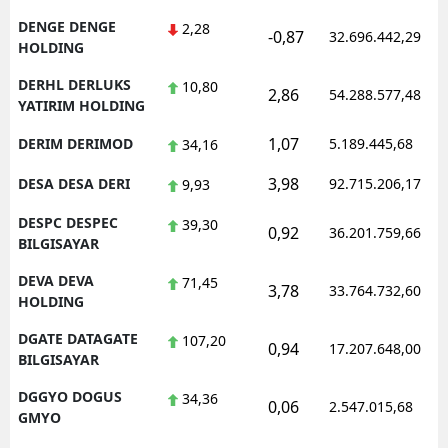
DENGE DENGE
2,28
-0,87
32.696.442,29
HOLDING
DERHL DERLUKS
10,80
2,86
54.288.577,48
YATIRIM HOLDING
1,07
DERIM DERIMOD
5.189.445,68
34,16
3,98
DESA DESA DERI
92.715.206,17
9,93
DESPC DESPEC
39,30
0,92
36.201.759,66
BILGISAYAR
DEVA DEVA
71,45
3,78
33.764.732,60
HOLDING
DGATE DATAGATE
107,20
0,94
17.207.648,00
BILGISAYAR
DGGYO DOGUS
34,36
0,06
2.547.015,68
GMYO