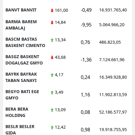
-0,49
BANVT BANVIT
16.931.765,40
161,00
BARMA BAREM
14,84
-9,95
5.064.966,20
AMBALAJ
BASCM BASTAS
13,34
0,76
486.823,05
BASKENT CIMENTO
BASGZ BASKENT
43,68
-1,36
7.124.661,96
DOGALGAZ GMYO
BAYRK BAYRAK
4,17
0,24
16.349.928,80
TABAN SANAYI
BEGYO BATI EGE
3,49
1,16
11.902.813,59
GMYO
BERA BERA
13,09
0,08
52.186.577,97
HOLDING
BESLR BESLER
12,42
0,98
19.918.755,95
GIDA