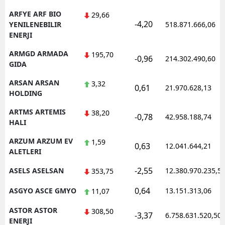
ARFYE ARF BIO
29,66
-4,20
YENILENEBILIR
518.871.666,06
ENERJI
ARMGD ARMADA
195,70
-0,96
214.302.490,60
GIDA
ARSAN ARSAN
3,32
0,61
21.970.628,13
HOLDING
ARTMS ARTEMIS
38,20
-0,78
42.958.188,74
HALI
ARZUM ARZUM EV
1,59
0,63
12.041.644,21
ALETLERI
-2,55
ASELS ASELSAN
12.380.970.235,5
353,75
0,64
ASGYO ASCE GMYO
13.151.313,06
11,07
ASTOR ASTOR
308,50
-3,37
6.758.631.520,50
ENERJI