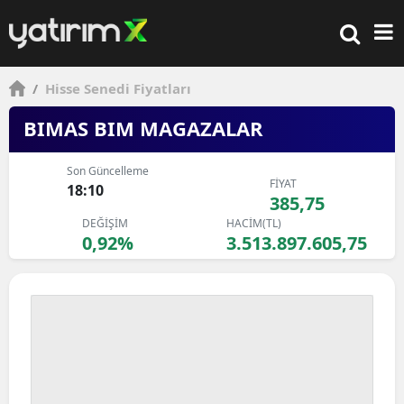
/
Hisse Senedi Fiyatları
BIMAS BIM MAGAZALAR
Son Güncelleme
FİYAT
18:10
385,75
DEĞİŞİM
HACİM(TL)
0,92%
3.513.897.605,75