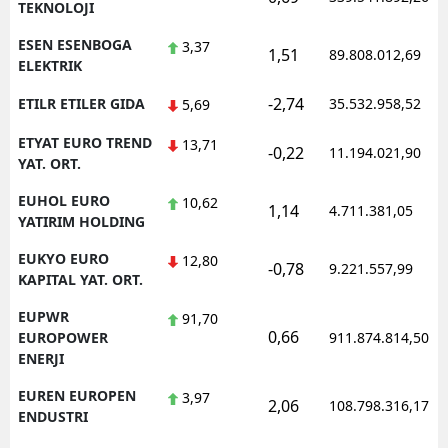
TEKNOLOJI
ESEN ESENBOGA
3,37
1,51
89.808.012,69
ELEKTRIK
-2,74
ETILR ETILER GIDA
35.532.958,52
5,69
ETYAT EURO TREND
13,71
-0,22
11.194.021,90
YAT. ORT.
EUHOL EURO
10,62
1,14
4.711.381,05
YATIRIM HOLDING
EUKYO EURO
12,80
-0,78
9.221.557,99
KAPITAL YAT. ORT.
EUPWR
91,70
0,66
EUROPOWER
911.874.814,50
ENERJI
EUREN EUROPEN
3,97
2,06
108.798.316,17
ENDUSTRI