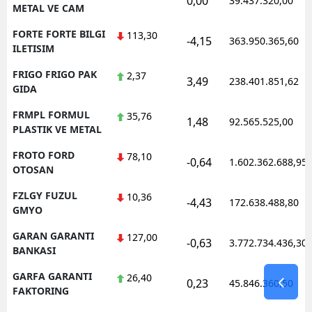
0,00
39.437.320,00
METAL VE CAM
FORTE FORTE BILGI
113,30
-4,15
363.950.365,60
ILETISIM
FRIGO FRIGO PAK
2,37
3,49
238.401.851,62
GIDA
FRMPL FORMUL
35,76
1,48
92.565.525,00
PLASTIK VE METAL
FROTO FORD
78,10
-0,64
1.602.362.688,95
OTOSAN
FZLGY FUZUL
10,36
-4,43
172.638.488,80
GMYO
GARAN GARANTI
127,00
-0,63
3.772.734.436,30
BANKASI
GARFA GARANTI
26,40
0,23
45.846.360,50
FAKTORING