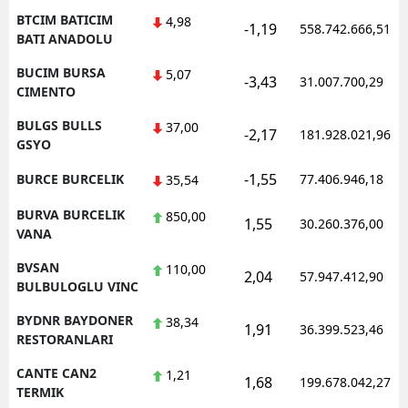
BTCIM BATICIM
4,98
-1,19
558.742.666,51
BATI ANADOLU
BUCIM BURSA
5,07
-3,43
31.007.700,29
CIMENTO
BULGS BULLS
37,00
-2,17
181.928.021,96
GSYO
-1,55
BURCE BURCELIK
77.406.946,18
35,54
BURVA BURCELIK
850,00
1,55
30.260.376,00
VANA
BVSAN
110,00
2,04
57.947.412,90
BULBULOGLU VINC
BYDNR BAYDONER
38,34
1,91
36.399.523,46
RESTORANLARI
CANTE CAN2
1,21
1,68
199.678.042,27
TERMIK