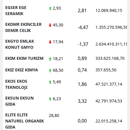
EGSER EGE
2,93
2,81
12.069.940,15
SERAMIK
EKDMR EKINCILER
45,30
-4,47
1.355.270.596,56
DEMIR CELIK
EKGYO EMLAK
17,94
-1,37
2.634.410.311,19
KONUT GMYO
0,89
EKIM EKIM TURIZM
333.625.168,70
18,21
0,74
EKIZ EKIZ KIMYA
357.655,50
68,50
EKOS EKOS
5,49
1,86
47.521.377,14
TEKNOLOJI
EKSUN EKSUN
6,23
3,32
42.791.974,53
GIDA
ELITE ELITE
28,80
0,00
NATUREL ORGANIK
22.015.258,14
GIDA