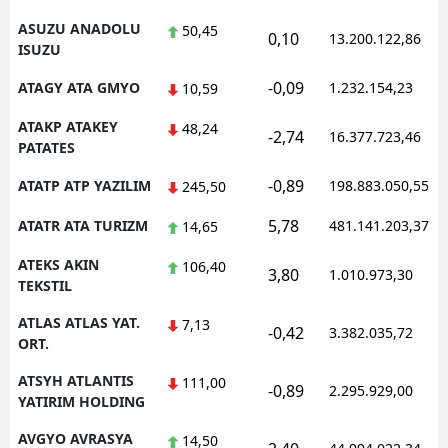
ASUZU ANADOLU
50,45
0,10
13.200.122,86
ISUZU
-0,09
ATAGY ATA GMYO
1.232.154,23
10,59
ATAKP ATAKEY
48,24
-2,74
16.377.723,46
PATATES
-0,89
ATATP ATP YAZILIM
198.883.050,55
245,50
5,78
ATATR ATA TURIZM
481.141.203,37
14,65
ATEKS AKIN
106,40
3,80
1.010.973,30
TEKSTIL
ATLAS ATLAS YAT.
7,13
-0,42
3.382.035,72
ORT.
ATSYH ATLANTIS
111,00
-0,89
2.295.929,00
YATIRIM HOLDING
AVGYO AVRASYA
14,50