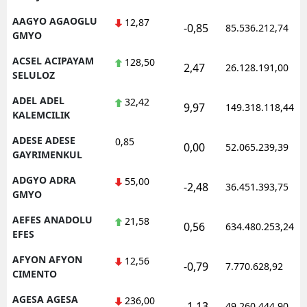
AAGYO AGAOGLU
12,87
-0,85
85.536.212,74
GMYO
ACSEL ACIPAYAM
128,50
2,47
26.128.191,00
SELULOZ
ADEL ADEL
32,42
9,97
149.318.118,44
KALEMCILIK
ADESE ADESE
0,85
0,00
52.065.239,39
GAYRIMENKUL
ADGYO ADRA
55,00
-2,48
36.451.393,75
GMYO
AEFES ANADOLU
21,58
0,56
634.480.253,24
EFES
AFYON AFYON
12,56
-0,79
7.770.628,92
CIMENTO
AGESA AGESA
236,00
-1,13
49.260.444,90