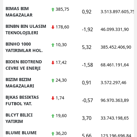
BIMAS BIM
385,75
0,92
3.513.897.605,75
MAGAZALAR
BINBN BIN ULASIM
178,60
-1,92
46.099.331,90
TEKNOLOJILERI
BINHO 1000
10,30
5,32
385.452.406,90
YATIRIMLAR HOL.
BIOEN BIOTREND
17,42
-1,58
68.461.191,64
CEVRE VE ENERJI
BIZIM BIZIM
24,30
0,91
3.572.297,46
MAGAZALARI
BJKAS BESIKTAS
1,74
-0,57
96.970.363,89
FUTBOL YAT.
BLCYT BILICI
19,60
3,70
33.743.198,65
YATIRIM
BLUME BLUME
36,20
5,66
123.196.696,84