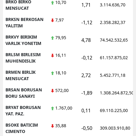
BRKO BIRKO
10,70
1,71
3.114.636,70
MENSUCAT
BRKSN BERKOSAN
7,97
-1,12
2.358.282,37
YALITIM
BRKVY BIRIKIM
79,95
4,78
74.542.532,65
VARLIK YONETIM
BRLSM BIRLESIM
16,11
-0,12
61.157.875,02
MUHENDISLIK
BRMEN BIRLIK
18,10
2,72
5.452.771,18
MENSUCAT
BRSAN BORUSAN
572,00
-1,89
1.308.264.872,50
BORU SANAYI
BRYAT BORUSAN
1.767,00
0,11
69.110.225,00
YAT. PAZ.
BSOKE BATICIM
35,88
-0,50
309.003.910,80
CIMENTO