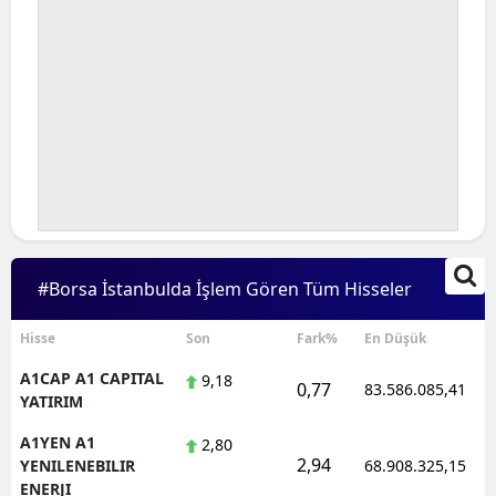
#Borsa İstanbulda İşlem Gören Tüm Hisseler
Hisse
Son
Fark%
En Düşük
A1CAP A1 CAPITAL
9,18
0,77
83.586.085,41
YATIRIM
A1YEN A1
2,80
2,94
YENILENEBILIR
68.908.325,15
ENERJI