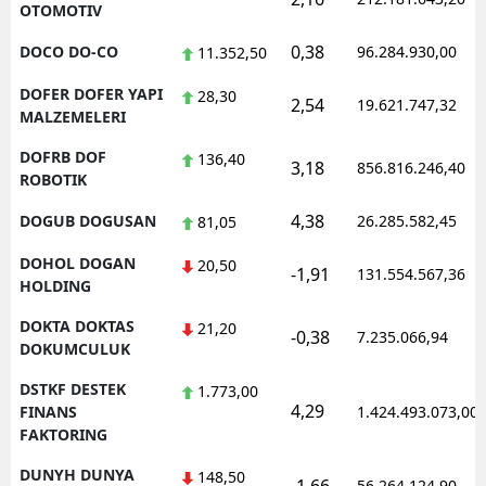
OTOMOTIV
0,38
DOCO DO-CO
96.284.930,00
11.352,50
DOFER DOFER YAPI
28,30
2,54
19.621.747,32
MALZEMELERI
DOFRB DOF
136,40
3,18
856.816.246,40
ROBOTIK
4,38
DOGUB DOGUSAN
26.285.582,45
81,05
DOHOL DOGAN
20,50
-1,91
131.554.567,36
HOLDING
DOKTA DOKTAS
21,20
-0,38
7.235.066,94
DOKUMCULUK
DSTKF DESTEK
1.773,00
4,29
FINANS
1.424.493.073,00
FAKTORING
DUNYH DUNYA
148,50
56.264.124,90