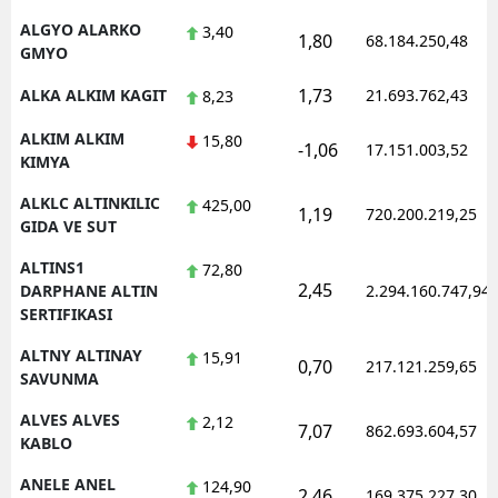
ALGYO ALARKO
3,40
1,80
68.184.250,48
GMYO
1,73
ALKA ALKIM KAGIT
21.693.762,43
8,23
ALKIM ALKIM
15,80
-1,06
17.151.003,52
KIMYA
ALKLC ALTINKILIC
425,00
1,19
720.200.219,25
GIDA VE SUT
ALTINS1
72,80
2,45
DARPHANE ALTIN
2.294.160.747,94
SERTIFIKASI
ALTNY ALTINAY
15,91
0,70
217.121.259,65
SAVUNMA
ALVES ALVES
2,12
7,07
862.693.604,57
KABLO
ANELE ANEL
124,90
2,46
169.375.227,30