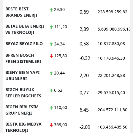
BESTE BEST
29,30
0,69
228.598.259,82
BRANDS ENERJI
BETAE BETA ENERJI
111,20
2,39
5.699.080.996,10
VE TEKNOLOJI
0,58
BEYAZ BEYAZ FILO
10.817.880,08
24,34
BFREN BOSCH
125,80
-0,32
16.170.946,30
FREN SISTEMLERI
BIENY BIEN YAPI
20,44
2,20
22.201.248,88
URUNLERI
BIGCH BUYUK
6,52
0,77
29.579.015,40
SEFLER BIGCHEFS
BIGEN BIRLESIM
110,60
6,45
204.572.111,80
GRUP ENERJI
BIGTK BIG MEDYA
363,00
-2,09
103.456.405,50
TEKNOLOJI