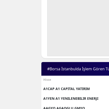
#Borsa İstanbulda İşlem Gören T
Hisse
A1CAP A1 CAPITAL YATIRIM
A1YEN A1 YENILENEBILIR ENERJI
AAGYO AGAOGLU GMYO