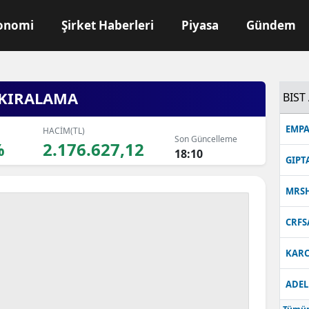
onomi
Şirket Haberleri
Piyasa
Gündem
 KIRALAMA
BIST 
EMPA
HACİM(TL)
Son Güncelleme
%
2.176.627,12
18:10
GIPT
MRS
CRFS
KARC
ADEL