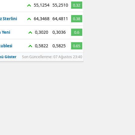
55,1254
55,2510
0.32
64,3468
64,4811
z Sterlini
0.38
0,3020
0,3036
 Yeni
0.6
0,5822
0,5825
ublesi
0.65
ü Göster
Son Güncellenme: 07 Ağustos 23:40