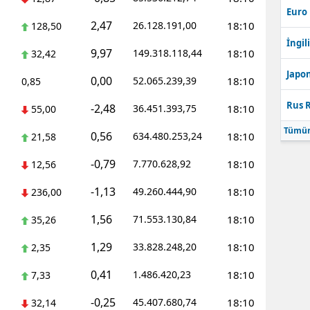
Euro
2,47
26.128.191,00
18:10
128,50
İngili
9,97
149.318.118,44
18:10
32,42
Japon
0,00
52.065.239,39
18:10
0,85
Rus R
-2,48
36.451.393,75
18:10
55,00
Tümün
0,56
634.480.253,24
18:10
21,58
-0,79
7.770.628,92
18:10
12,56
-1,13
49.260.444,90
18:10
236,00
1,56
71.553.130,84
18:10
35,26
1,29
33.828.248,20
18:10
2,35
0,41
1.486.420,23
18:10
7,33
-0,25
45.407.680,74
18:10
32,14