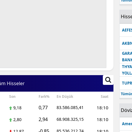
Tümün
Hisse
AEFE
AKB
GARA
BANK
THYA
YOLL
üm Hisseler
TUPR
Tümün
Son
Fark%
En Düşük
Saat
0,77
83.586.085,41
18:10
9,18
Dövi
2,94
68.908.325,15
18:10
2,80
Amer
-0,85
85.536.212,74
18:10
12,87