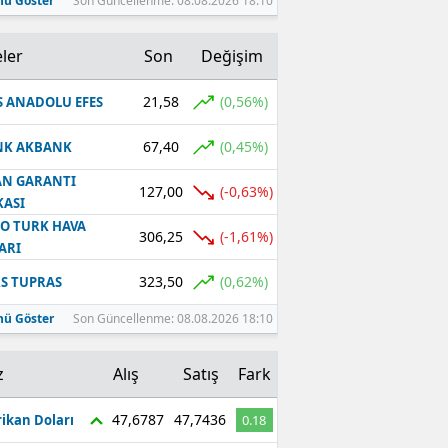
ü Göster
Son Güncellenme: 08.08.2026 18:10
ler
Son
Değişim
21,58
(0,56%)
S ANADOLU EFES
67,40
(0,45%)
NK AKBANK
N GARANTI
127,00
(-0,63%)
ASI
O TURK HAVA
306,25
(-1,61%)
ARI
323,50
(0,62%)
S TUPRAS
ü Göster
Son Güncellenme: 08.08.2026 18:10
z
Alış
Satış
Fark
47,6787
47,7436
ikan Doları
0.18