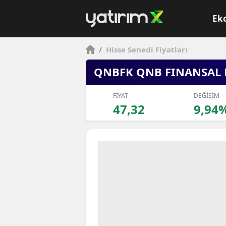
Ek
/
Hisse Senedi Fiyatları
QNBFK QNB FINANSAL
FİYAT
DEĞİŞİM
47,32
9,94