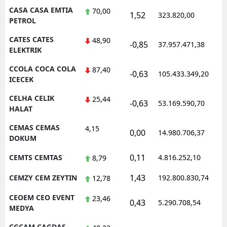
CASA CASA EMTIA
70,00
1,52
323.820,00
1
PETROL
CATES CATES
48,90
-0,85
37.957.471,38
1
ELEKTRIK
CCOLA COCA COLA
87,40
-0,63
105.433.349,20
1
ICECEK
CELHA CELIK
25,44
-0,63
53.169.590,70
1
HALAT
CEMAS CEMAS
4,15
0,00
14.980.706,37
1
DOKUM
0,11
CEMTS CEMTAS
4.816.252,10
1
8,79
1,43
CEMZY CEM ZEYTIN
192.800.830,74
1
12,78
CEOEM CEO EVENT
23,46
0,43
5.290.708,54
1
MEDYA
CGCAM CAGDAS