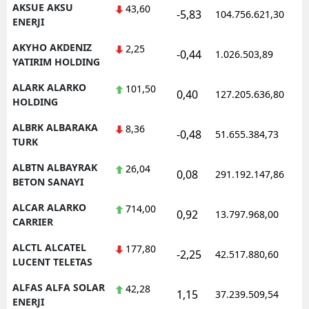
AKSUE AKSU
43,60
-5,83
104.756.621,30
1
ENERJI
AKYHO AKDENIZ
2,25
-0,44
1.026.503,89
1
YATIRIM HOLDING
ALARK ALARKO
101,50
0,40
127.205.636,80
1
HOLDING
ALBRK ALBARAKA
8,36
-0,48
51.655.384,73
1
TURK
ALBTN ALBAYRAK
26,04
0,08
291.192.147,86
1
BETON SANAYI
ALCAR ALARKO
714,00
0,92
13.797.968,00
1
CARRIER
ALCTL ALCATEL
177,80
-2,25
42.517.880,60
1
LUCENT TELETAS
ALFAS ALFA SOLAR
42,28
1,15
37.239.509,54
1
ENERJI