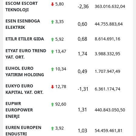
ESCOM ESCORT
5,80
-2,36
363.016.632,04
1
TEKNOLOJI
ESEN ESENBOGA
3,35
0,60
44.755.883,64
1
ELEKTRIK
0,68
ETILR ETILER GIDA
8.614.691,16
1
5,92
ETYAT EURO TREND
13,47
1,74
3.988.332,95
1
YAT. ORT.
EUHOL EURO
10,34
0,49
1.707.947,49
1
YATIRIM HOLDING
EUKYO EURO
12,78
-1,31
6.361.174,74
1
KAPITAL YAT. ORT.
EUPWR
92,60
1,31
1
EUROPOWER
440.843.050,50
ENERJI
EUREN EUROPEN
3,92
1,03
54.459.461,81
1
ENDUSTRI