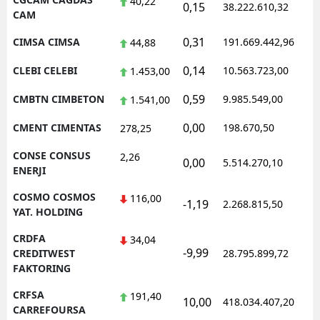
40,22
0,15
38.222.610,32
1
CAM
0,31
CIMSA CIMSA
191.669.442,96
1
44,88
0,14
CLEBI CELEBI
10.563.723,00
1
1.453,00
0,59
CMBTN CIMBETON
9.985.549,00
1
1.541,00
0,00
CMENT CIMENTAS
198.670,50
1
278,25
CONSE CONSUS
2,26
0,00
5.514.270,10
1
ENERJI
COSMO COSMOS
116,00
-1,19
2.268.815,50
1
YAT. HOLDING
CRDFA
34,04
-9,99
1
CREDITWEST
28.795.899,72
FAKTORING
CRFSA
191,40
10,00
418.034.407,20
1
CARREFOURSA