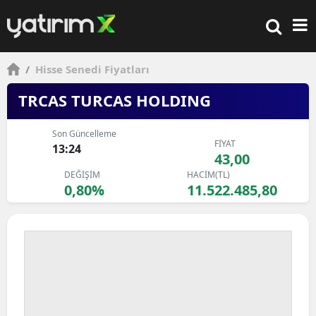
/
Hisse Senedi Fiyatları
TRCAS TURCAS HOLDING
Son Güncelleme
FİYAT
13:24
43,00
DEĞİŞİM
HACİM(TL)
0,80%
11.522.485,80