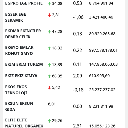
0,53
EGPRO EGE PROFIL
8.764.961,84
1
34,08
EGSER EGE
2,81
-1,06
3.421.480,46
1
SERAMIK
EKDMR EKINCILER
47,28
0,13
80.929.263,68
1
DEMIR CELIK
EKGYO EMLAK
18,32
0,22
997.578.178,01
1
KONUT GMYO
0,11
EKIM EKIM TURIZM
147.858.063,03
1
18,39
2,09
EKIZ EKIZ KIMYA
610.995,60
1
68,35
EKOS EKOS
5,42
-0,18
25.237.237,02
1
TEKNOLOJI
EKSUN EKSUN
6,01
0,00
8.231.811,98
1
GIDA
ELITE ELITE
29,26
2,31
1
NATUREL ORGANIK
15.056.123,26