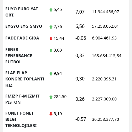
EUYO EURO YAT.
5,45
7,07
11.944.456,07
1
ORT.
6,56
EYGYO EYG GMYO
57.258.052,01
1
2,76
-0,06
FADE FADE GIDA
6.904.461,93
1
15,44
FENER
3,03
0,33
1
FENERBAHCE
168.684.415,84
FUTBOL
FLAP FLAP
9,94
0,30
1
KONGRE TOPLANTI
2.220.396,31
HIZ.
FMIZP F-M IZMIT
284,50
0,26
2.227.009,00
1
PISTON
FONET FONET
5,19
-0,57
1
BILGI
36.258.377,70
TEKNOLOJILERI