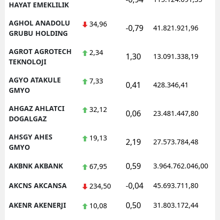
HAYAT EMEKLILIK
AGHOL ANADOLU
34,96
-0,79
41.821.921,96
1
GRUBU HOLDING
AGROT AGROTECH
2,34
1,30
13.091.338,19
1
TEKNOLOJI
AGYO ATAKULE
7,33
0,41
428.346,41
1
GMYO
AHGAZ AHLATCI
32,12
0,06
23.481.447,80
1
DOGALGAZ
AHSGY AHES
19,13
2,19
27.573.784,48
1
GMYO
0,59
AKBNK AKBANK
3.964.762.046,00
1
67,95
-0,04
AKCNS AKCANSA
45.693.711,80
1
234,50
0,50
AKENR AKENERJI
31.803.172,44
1
10,08