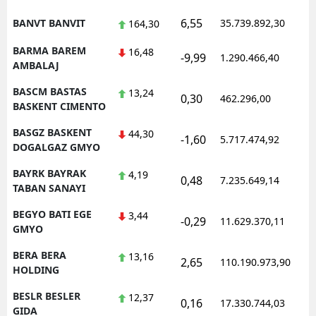
6,55
BANVT BANVIT
35.739.892,30
1
164,30
BARMA BAREM
16,48
-9,99
1.290.466,40
1
AMBALAJ
BASCM BASTAS
13,24
0,30
462.296,00
1
BASKENT CIMENTO
BASGZ BASKENT
44,30
-1,60
5.717.474,92
1
DOGALGAZ GMYO
BAYRK BAYRAK
4,19
0,48
7.235.649,14
1
TABAN SANAYI
BEGYO BATI EGE
3,44
-0,29
11.629.370,11
1
GMYO
BERA BERA
13,16
2,65
110.190.973,90
1
HOLDING
BESLR BESLER
12,37
0,16
17.330.744,03
1
GIDA