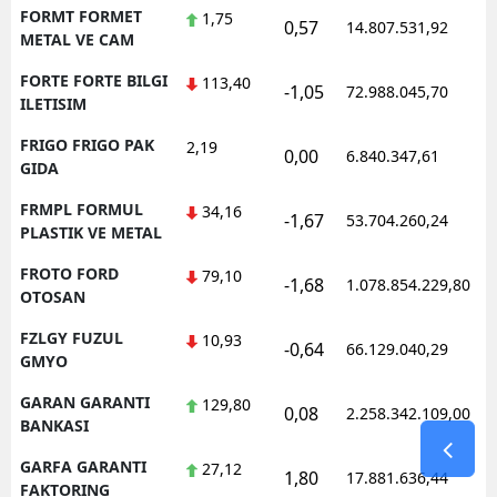
FORMT FORMET
1,75
0,57
14.807.531,92
1
METAL VE CAM
FORTE FORTE BILGI
113,40
-1,05
72.988.045,70
1
ILETISIM
FRIGO FRIGO PAK
2,19
0,00
6.840.347,61
1
GIDA
FRMPL FORMUL
34,16
-1,67
53.704.260,24
1
PLASTIK VE METAL
FROTO FORD
79,10
-1,68
1.078.854.229,80
1
OTOSAN
FZLGY FUZUL
10,93
-0,64
66.129.040,29
1
GMYO
GARAN GARANTI
129,80
0,08
2.258.342.109,00
1
BANKASI
GARFA GARANTI
27,12
1,80
17.881.636,44
1
FAKTORING