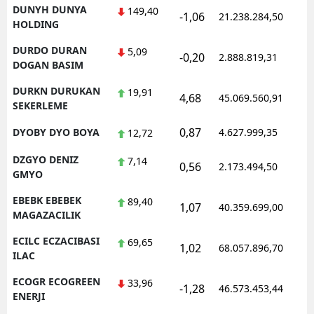
DUNYH DUNYA
149,40
-1,06
21.238.284,50
1
HOLDING
DURDO DURAN
5,09
-0,20
2.888.819,31
1
DOGAN BASIM
DURKN DURUKAN
19,91
4,68
45.069.560,91
1
SEKERLEME
0,87
DYOBY DYO BOYA
4.627.999,35
1
12,72
DZGYO DENIZ
7,14
0,56
2.173.494,50
1
GMYO
EBEBK EBEBEK
89,40
1,07
40.359.699,00
1
MAGAZACILIK
ECILC ECZACIBASI
69,65
1,02
68.057.896,70
1
ILAC
ECOGR ECOGREEN
33,96
-1,28
46.573.453,44
1
ENERJI