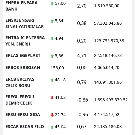
ENPRA ENPARA
57,00
2,70
1.319.550,00
1
BANK
ENSRI ENSARI
5,34
0,38
57.302.045,86
1
SINAI YATIRIMLAR
ENTRA IC ENTERRA
4,94
0,20
125.735.970,33
1
YEN. ENERJI
4,71
EPLAS EGEPLAST
22.518.146,73
1
5,56
0,00
ERBOS ERBOSAN
4.066.014,20
1
156,00
ERCB ERCIYAS
48,18
0,79
14.691.301,96
1
CELIK BORU
EREGL EREGLI
41,62
-0,86
1.898.493.579,52
1
DEMIR CELIK
-0,96
ERSU ERSU GIDA
4.174.517,52
1
22,74
0,67
ESCAR ESCAR FILO
24.135.186,08
1
45,04