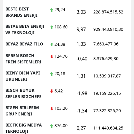
BESTE BEST
29,24
3,03
228.874.515,52
1
BRANDS ENERJI
BETAE BETA ENERJI
108,60
9,97
929.443.810,30
1
VE TEKNOLOJI
1,33
BEYAZ BEYAZ FILO
7.660.477,06
1
24,38
BFREN BOSCH
124,70
-0,40
8.376.629,30
1
FREN SISTEMLERI
BIENY BIEN YAPI
20,18
1,31
10.539.317,87
1
URUNLERI
BIGCH BUYUK
6,42
-1,98
19.159.226,15
1
SEFLER BIGCHEFS
BIGEN BIRLESIM
103,20
-1,34
77.322.326,20
1
GRUP ENERJI
BIGTK BIG MEDYA
376,00
0,27
111.440.684,25
1
TEKNOLOJI