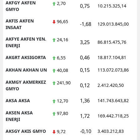
AKFGY AKFEN
2,70
0,75
10.215.325,14
1
GMYO
AKFIS AKFEN
96,65
-1,68
129.013.845,00
1
INSAAT
AKFYE AKFEN YEN.
24,16
3,25
86.815.475,76
1
ENERJI
0,46
AKGRT AKSIGORTA
18.817.104,81
1
6,55
0,15
AKHAN AKHAN UN
113.072.073,86
1
40,08
AKMGY AKMERKEZ
241,90
0,12
2.412.420,50
1
GMYO
1,36
AKSA AKSA
141.743.643,82
1
12,70
AKSEN AKSA
97,80
1,72
169.442.718,25
1
ENERJI
-0,10
AKSGY AKIS GMYO
3.403.212,83
1
9,72