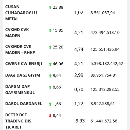
CUSAN
23,88
1,02
1
CUHADAROGLU
8.561.037,94
METAL
CVKMD CVK
15,85
4,21
473.494.518,10
1
MADEN
CVKMDR CVK
25,20
4,74
125.551.436,94
1
MADEN - RHKP
4,21
CWENE CW ENERJI
5.398.182.442,62
1
46,06
2,99
DAGI DAGI GIYIM
89.951.754,81
1
9,64
DAPGM DAP
8,66
0,70
125.318.288,55
1
GAYRIMENKUL
1,22
DARDL DARDANEL
8.942.588,61
1
1,66
DCTTR DCT
8,44
-9,93
1
TRADING DIS
61.441.672,56
TICARET