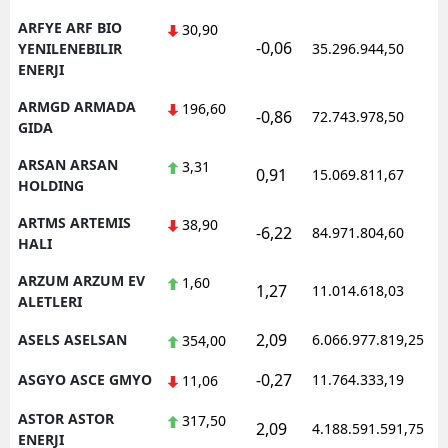
ARFYE ARF BIO
30,90
-0,06
1
YENILENEBILIR
35.296.944,50
ENERJI
ARMGD ARMADA
196,60
-0,86
72.743.978,50
1
GIDA
ARSAN ARSAN
3,31
0,91
15.069.811,67
1
HOLDING
ARTMS ARTEMIS
38,90
-6,22
84.971.804,60
1
HALI
ARZUM ARZUM EV
1,60
1,27
11.014.618,03
1
ALETLERI
2,09
ASELS ASELSAN
6.066.977.819,25
1
354,00
-0,27
ASGYO ASCE GMYO
11.764.333,19
1
11,06
ASTOR ASTOR
317,50
2,09
4.188.591.591,75
1
ENERJI