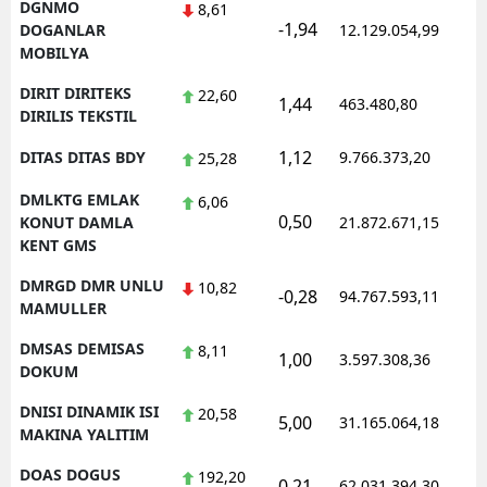
DGNMO
8,61
-1,94
1
DOGANLAR
12.129.054,99
MOBILYA
DIRIT DIRITEKS
22,60
1,44
463.480,80
1
DIRILIS TEKSTIL
1,12
DITAS DITAS BDY
9.766.373,20
1
25,28
DMLKTG EMLAK
6,06
0,50
1
KONUT DAMLA
21.872.671,15
KENT GMS
DMRGD DMR UNLU
10,82
-0,28
94.767.593,11
1
MAMULLER
DMSAS DEMISAS
8,11
1,00
3.597.308,36
1
DOKUM
DNISI DINAMIK ISI
20,58
5,00
31.165.064,18
1
MAKINA YALITIM
DOAS DOGUS
192,20
0,21
62.031.394,30
1