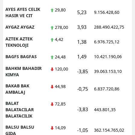
AYES AYES CELIK
29,80
5,23
9.156.428,60
1
HASIR VE CIT
3,93
AYGAZ AYGAZ
288.490.422,75
1
278,00
AZTEK AZTEK
4,42
1,38
6.976.725,12
1
TEKNOLOJI
1,49
BAGFS BAGFAS
10.421.190,06
1
24,48
BAHKM BAHADIR
120,00
-3,85
39.063.153,10
1
KIMYA
BAKAB BAK
44,98
-0,75
6.837.720,86
1
AMBALAJ
BALAT
72,85
-3,83
1
BALATACILAR
443.801,35
BALATACILIK
BALSU BALSU
14,09
-1,05
362.154.765,02
1
GIDA