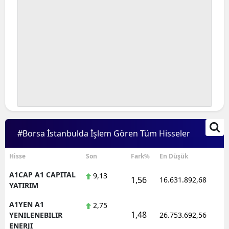
#Borsa İstanbulda İşlem Gören Tüm Hisseler
Hisse
Son
Fark%
En Düşük
A1CAP A1 CAPITAL
9,13
1,56
16.631.892,68
1
YATIRIM
A1YEN A1
2,75
1,48
1
YENILENEBILIR
26.753.692,56
ENERJI