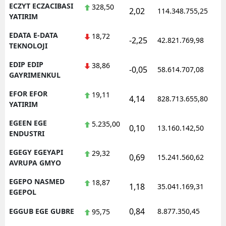
ECZYT ECZACIBASI
328,50
2,02
114.348.755,25
1
YATIRIM
EDATA E-DATA
18,72
-2,25
42.821.769,98
1
TEKNOLOJI
EDIP EDIP
38,86
-0,05
58.614.707,08
1
GAYRIMENKUL
EFOR EFOR
19,11
4,14
828.713.655,80
1
YATIRIM
EGEEN EGE
5.235,00
0,10
13.160.142,50
1
ENDUSTRI
EGEGY EGEYAPI
29,32
0,69
15.241.560,62
1
AVRUPA GMYO
EGEPO NASMED
18,87
1,18
35.041.169,31
1
EGEPOL
0,84
EGGUB EGE GUBRE
8.877.350,45
1
95,75