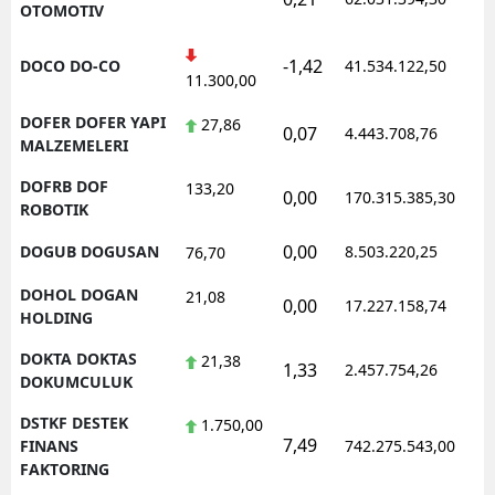
OTOMOTIV
-1,42
DOCO DO-CO
41.534.122,50
1
11.300,00
DOFER DOFER YAPI
27,86
0,07
4.443.708,76
1
MALZEMELERI
DOFRB DOF
133,20
0,00
170.315.385,30
1
ROBOTIK
0,00
DOGUB DOGUSAN
8.503.220,25
1
76,70
DOHOL DOGAN
21,08
0,00
17.227.158,74
1
HOLDING
DOKTA DOKTAS
21,38
1,33
2.457.754,26
1
DOKUMCULUK
DSTKF DESTEK
1.750,00
7,49
1
FINANS
742.275.543,00
FAKTORING