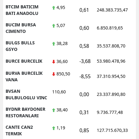
BTCIM BATICIM
4,95
0,61
248.383.735,47
1
BATI ANADOLU
BUCIM BURSA
5,07
0,60
6.850.819,65
1
CIMENTO
BULGS BULLS
38,28
0,58
35.537.808,70
1
GSYO
-3,68
BURCE BURCELIK
53.980.478,96
1
36,60
BURVA BURCELIK
850,50
-8,55
37.310.954,50
1
VANA
BVSAN
110,60
0,00
23.337.890,80
1
BULBULOGLU VINC
BYDNR BAYDONER
38,40
0,31
9.736.777,48
1
RESTORANLARI
CANTE CAN2
1,19
0,85
127.715.670,33
1
TERMIK