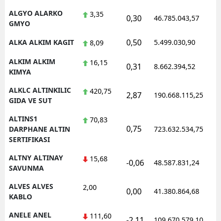
ALGYO ALARKO
3,35
0,30
46.785.043,57
1
GMYO
0,50
ALKA ALKIM KAGIT
5.499.030,90
1
8,09
ALKIM ALKIM
16,15
0,31
8.662.394,52
1
KIMYA
ALKLC ALTINKILIC
420,75
2,87
190.668.115,25
1
GIDA VE SUT
ALTINS1
70,83
0,75
1
DARPHANE ALTIN
723.632.534,75
SERTIFIKASI
ALTNY ALTINAY
15,68
-0,06
48.587.831,24
1
SAVUNMA
ALVES ALVES
2,00
0,00
41.380.864,68
1
KABLO
ANELE ANEL
111,60
-2,11
109.670.579,10
1