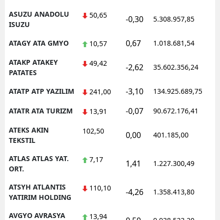
ASUZU ANADOLU
50,65
-0,30
5.308.957,85
1
ISUZU
0,67
ATAGY ATA GMYO
1.018.681,54
1
10,57
ATAKP ATAKEY
49,42
-2,62
35.602.356,24
1
PATATES
-3,10
ATATP ATP YAZILIM
134.925.689,75
1
241,00
-0,07
ATATR ATA TURIZM
90.672.176,41
1
13,91
ATEKS AKIN
102,50
0,00
401.185,00
1
TEKSTIL
ATLAS ATLAS YAT.
7,17
1,41
1.227.300,49
1
ORT.
ATSYH ATLANTIS
110,10
-4,26
1.358.413,80
1
YATIRIM HOLDING
AVGYO AVRASYA
13,94