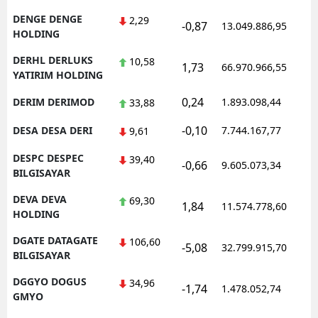
DENGE DENGE
2,29
-0,87
13.049.886,95
1
HOLDING
DERHL DERLUKS
10,58
1,73
66.970.966,55
1
YATIRIM HOLDING
0,24
DERIM DERIMOD
1.893.098,44
1
33,88
-0,10
DESA DESA DERI
7.744.167,77
1
9,61
DESPC DESPEC
39,40
-0,66
9.605.073,34
1
BILGISAYAR
DEVA DEVA
69,30
1,84
11.574.778,60
1
HOLDING
DGATE DATAGATE
106,60
-5,08
32.799.915,70
1
BILGISAYAR
DGGYO DOGUS
34,96
-1,74
1.478.052,74
1
GMYO