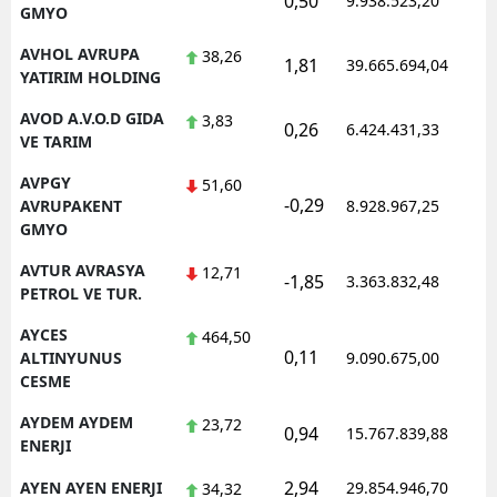
0,50
9.938.523,20
1
GMYO
AVHOL AVRUPA
38,26
1,81
39.665.694,04
1
YATIRIM HOLDING
AVOD A.V.O.D GIDA
3,83
0,26
6.424.431,33
1
VE TARIM
AVPGY
51,60
-0,29
1
AVRUPAKENT
8.928.967,25
GMYO
AVTUR AVRASYA
12,71
-1,85
3.363.832,48
1
PETROL VE TUR.
AYCES
464,50
0,11
1
ALTINYUNUS
9.090.675,00
CESME
AYDEM AYDEM
23,72
0,94
15.767.839,88
1
ENERJI
2,94
AYEN AYEN ENERJI
29.854.946,70
1
34,32