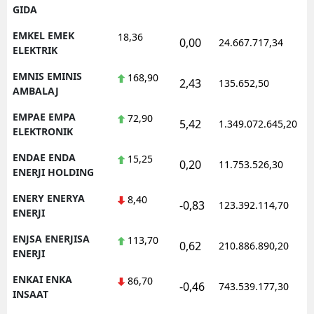
GIDA
EMKEL EMEK
18,36
0,00
24.667.717,34
1
ELEKTRIK
EMNIS EMINIS
168,90
2,43
135.652,50
1
AMBALAJ
EMPAE EMPA
72,90
5,42
1.349.072.645,20
1
ELEKTRONIK
ENDAE ENDA
15,25
0,20
11.753.526,30
1
ENERJI HOLDING
ENERY ENERYA
8,40
-0,83
123.392.114,70
1
ENERJI
ENJSA ENERJISA
113,70
0,62
210.886.890,20
1
ENERJI
ENKAI ENKA
86,70
-0,46
743.539.177,30
1
INSAAT