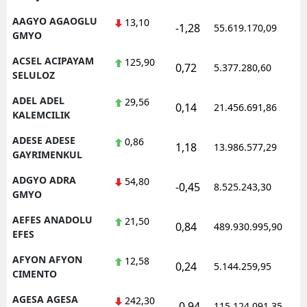
AAGYO AGAOGLU
13,10
-1,28
55.619.170,09
1
GMYO
ACSEL ACIPAYAM
125,90
0,72
5.377.280,60
1
SELULOZ
ADEL ADEL
29,56
0,14
21.456.691,86
1
KALEMCILIK
ADESE ADESE
0,86
1,18
13.986.577,29
1
GAYRIMENKUL
ADGYO ADRA
54,80
-0,45
8.525.243,30
1
GMYO
AEFES ANADOLU
21,50
0,84
489.930.995,90
1
EFES
AFYON AFYON
12,58
0,24
5.144.259,95
1
CIMENTO
AGESA AGESA
242,30
-0,94
115.124.091,35
1