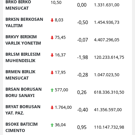
BRKO BIRKO
10,50
0,00
1.331.631,00
1
MENSUCAT
BRKSN BERKOSAN
8,03
-0,50
1.454.936,73
1
YALITIM
BRKVY BIRIKIM
75,45
-0,07
4.407.296,05
1
VARLIK YONETIM
BRLSM BIRLESIM
16,37
-1,98
120.233.614,75
1
MUHENDISLIK
BRMEN BIRLIK
17,95
-0,28
1.047.023,50
1
MENSUCAT
BRSAN BORUSAN
577,00
0,26
618.336.310,50
1
BORU SANAYI
BRYAT BORUSAN
1.764,00
-0,40
41.356.597,00
1
YAT. PAZ.
BSOKE BATICIM
36,04
0,95
110.147.732,98
1
CIMENTO