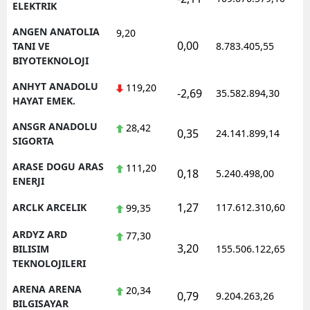
ELEKTRIK
ANGEN ANATOLIA
9,20
0,00
1
TANI VE
8.783.405,55
BIYOTEKNOLOJI
ANHYT ANADOLU
119,20
-2,69
35.582.894,30
1
HAYAT EMEK.
ANSGR ANADOLU
28,42
0,35
24.141.899,14
1
SIGORTA
ARASE DOGU ARAS
111,20
0,18
5.240.498,00
1
ENERJI
1,27
ARCLK ARCELIK
117.612.310,60
1
99,35
ARDYZ ARD
77,30
3,20
1
BILISIM
155.506.122,65
TEKNOLOJILERI
ARENA ARENA
20,34
0,79
9.204.263,26
1
BILGISAYAR