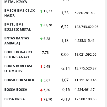
METAL KIMYA
BMSCH BMS CELIK
12,23
1,33
6.880.281,43
1
HASIR
BMSTL BMS
47,78
6,22
123.743.620,06
1
BIRLESIK METAL
BNTAS BANTAS
6,28
1,13
4.235.315,41
1
AMBALAJ
BOBET BOGAZICI
17,73
0,00
19.021.592,05
1
BETON SANAYI
BORLS BORLEASE
5,48
-2,14
13.775.520,87
1
OTOMOTIV
1,07
BORSK BOR SEKER
11.151.619,45
1
5,67
-0,16
BOSSA BOSSA
4.224.461,17
1
6,20
-0,19
BRISA BRISA
17.588.188,65
1
78,70