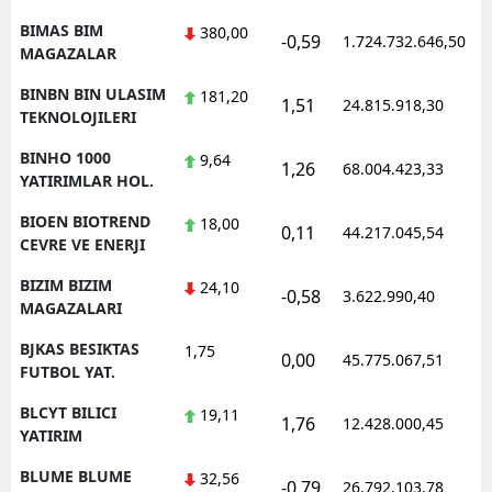
BIMAS BIM
380,00
-0,59
1.724.732.646,50
1
MAGAZALAR
BINBN BIN ULASIM
181,20
1,51
24.815.918,30
1
TEKNOLOJILERI
BINHO 1000
9,64
1,26
68.004.423,33
1
YATIRIMLAR HOL.
BIOEN BIOTREND
18,00
0,11
44.217.045,54
1
CEVRE VE ENERJI
BIZIM BIZIM
24,10
-0,58
3.622.990,40
1
MAGAZALARI
BJKAS BESIKTAS
1,75
0,00
45.775.067,51
1
FUTBOL YAT.
BLCYT BILICI
19,11
1,76
12.428.000,45
1
YATIRIM
BLUME BLUME
32,56
-0,79
26.792.103,78
1