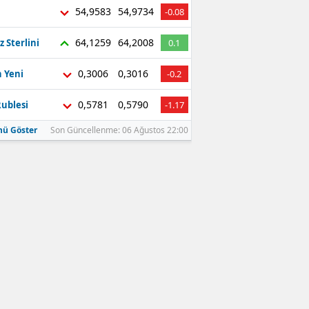
54,9583
54,9734
-0.08
64,1259
64,2008
z Sterlini
0.1
0,3006
0,3016
 Yeni
-0.2
0,5781
0,5790
ublesi
-1.17
ü Göster
Son Güncellenme: 06 Ağustos 22:00