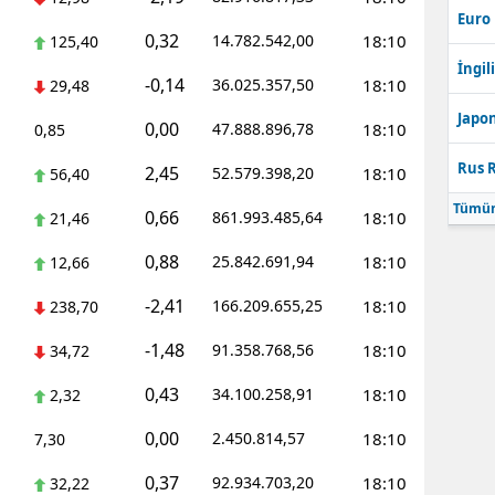
Euro
0,32
14.782.542,00
18:10
125,40
İngili
-0,14
36.025.357,50
18:10
29,48
Japon
0,00
47.888.896,78
18:10
0,85
Rus R
2,45
52.579.398,20
18:10
56,40
Tümün
0,66
861.993.485,64
18:10
21,46
0,88
25.842.691,94
18:10
12,66
-2,41
166.209.655,25
18:10
238,70
-1,48
91.358.768,56
18:10
34,72
0,43
34.100.258,91
18:10
2,32
0,00
2.450.814,57
18:10
7,30
0,37
92.934.703,20
18:10
32,22