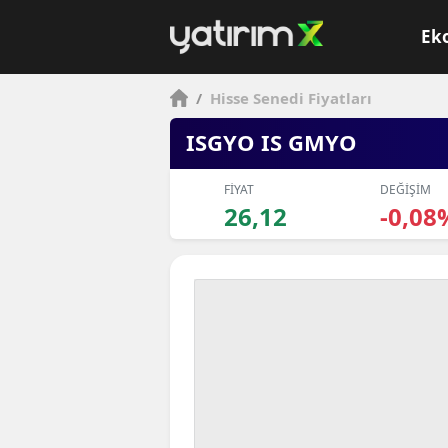
Ek
/
Hisse Senedi Fiyatları
ISGYO IS GMYO
FİYAT
DEĞİŞİM
26,12
-0,08