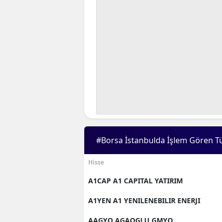
#Borsa İstanbulda İşlem Gören T
Hisse
A1CAP A1 CAPITAL YATIRIM
A1YEN A1 YENILENEBILIR ENERJI
AAGYO AGAOGLU GMYO