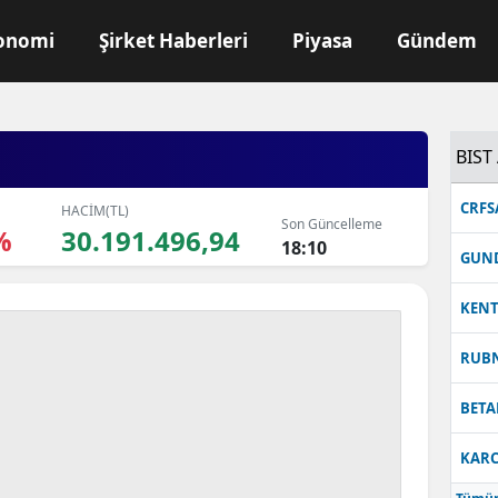
onomi
Şirket Haberleri
Piyasa
Gündem
BIST 
CRFS
HACİM(TL)
Son Güncelleme
%
30.191.496,94
18:10
GUN
KEN
RUB
BETA
KARC