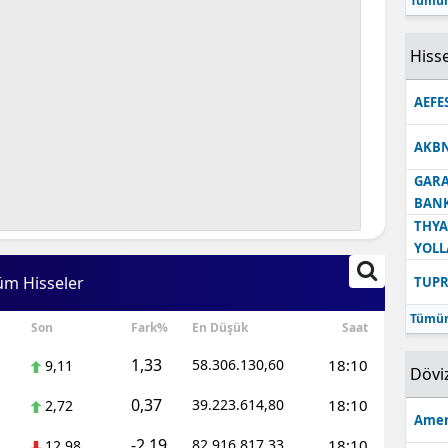
Tümün
Hisse
AEFE
AKB
GARA
BANK
THYA
YOLL
üm Hisseler
TUPR
Tümün
Son
Fark%
En Düşük
Saat
1,33
58.306.130,60
18:10
9,11
Dövi
0,37
39.223.614,80
18:10
2,72
Amer
-2,19
82.916.817,33
18:10
12,98