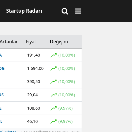
Startup Radarı
Artanlar
Fiyat
Değişim
191,40
(10,00%)
A
1.694,00
(10,00%)
DG
390,50
(10,00%)
T
29,04
(10,00%)
NS
108,60
(9,97%)
E
46,10
(9,97%)
L