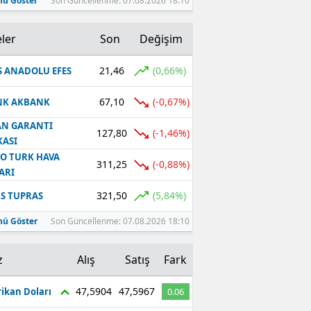
ü Göster
Son Güncellenme: 07.08.2026 18:10
ler
Son
Değişim
21,46
(0,66%)
S ANADOLU EFES
67,10
(-0,67%)
NK AKBANK
N GARANTI
127,80
(-1,46%)
ASI
O TURK HAVA
311,25
(-0,88%)
ARI
321,50
(5,84%)
S TUPRAS
ü Göster
Son Güncellenme: 07.08.2026 18:10
z
Alış
Satış
Fark
47,5904
47,5967
ikan Doları
0.06