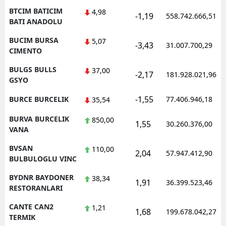
BTCIM BATICIM
4,98
-1,19
558.742.666,51
BATI ANADOLU
BUCIM BURSA
5,07
-3,43
31.007.700,29
CIMENTO
BULGS BULLS
37,00
-2,17
181.928.021,96
GSYO
-1,55
BURCE BURCELIK
77.406.946,18
35,54
BURVA BURCELIK
850,00
1,55
30.260.376,00
VANA
BVSAN
110,00
2,04
57.947.412,90
BULBULOGLU VINC
BYDNR BAYDONER
38,34
1,91
36.399.523,46
RESTORANLARI
CANTE CAN2
1,21
1,68
199.678.042,27
TERMIK