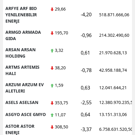
ARFYE ARF BIO
29,66
-4,20
YENILENEBILIR
518.871.666,06
ENERJI
ARMGD ARMADA
195,70
-0,96
214.302.490,60
GIDA
ARSAN ARSAN
3,32
0,61
21.970.628,13
HOLDING
ARTMS ARTEMIS
38,20
-0,78
42.958.188,74
HALI
ARZUM ARZUM EV
1,59
0,63
12.041.644,21
ALETLERI
-2,55
ASELS ASELSAN
12.380.970.235,5
353,75
0,64
ASGYO ASCE GMYO
13.151.313,06
11,07
ASTOR ASTOR
308,50
-3,37
6.758.631.520,50
ENERJI