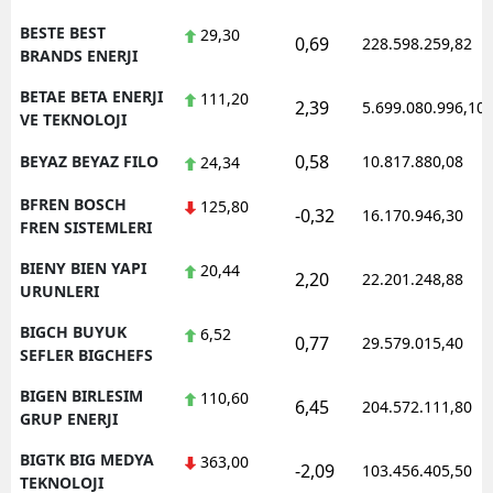
BESTE BEST
29,30
0,69
228.598.259,82
BRANDS ENERJI
BETAE BETA ENERJI
111,20
2,39
5.699.080.996,10
VE TEKNOLOJI
0,58
BEYAZ BEYAZ FILO
10.817.880,08
24,34
BFREN BOSCH
125,80
-0,32
16.170.946,30
FREN SISTEMLERI
BIENY BIEN YAPI
20,44
2,20
22.201.248,88
URUNLERI
BIGCH BUYUK
6,52
0,77
29.579.015,40
SEFLER BIGCHEFS
BIGEN BIRLESIM
110,60
6,45
204.572.111,80
GRUP ENERJI
BIGTK BIG MEDYA
363,00
-2,09
103.456.405,50
TEKNOLOJI