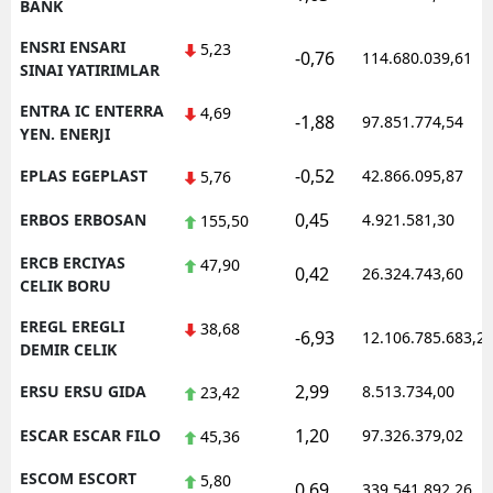
BANK
ENSRI ENSARI
5,23
-0,76
114.680.039,61
SINAI YATIRIMLAR
ENTRA IC ENTERRA
4,69
-1,88
97.851.774,54
YEN. ENERJI
-0,52
EPLAS EGEPLAST
42.866.095,87
5,76
0,45
ERBOS ERBOSAN
4.921.581,30
155,50
ERCB ERCIYAS
47,90
0,42
26.324.743,60
CELIK BORU
EREGL EREGLI
38,68
-6,93
12.106.785.683,2
DEMIR CELIK
2,99
ERSU ERSU GIDA
8.513.734,00
23,42
1,20
ESCAR ESCAR FILO
97.326.379,02
45,36
ESCOM ESCORT
5,80
0,69
339.541.892,26