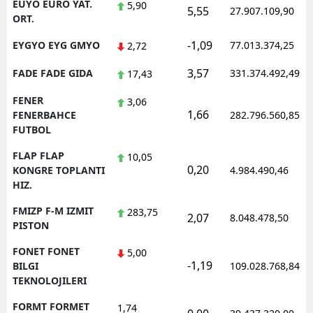
EUYO EURO YAT.
5,90
5,55
27.907.109,90
ORT.
-1,09
EYGYO EYG GMYO
77.013.374,25
2,72
3,57
FADE FADE GIDA
331.374.492,49
17,43
FENER
3,06
1,66
FENERBAHCE
282.796.560,85
FUTBOL
FLAP FLAP
10,05
0,20
KONGRE TOPLANTI
4.984.490,46
HIZ.
FMIZP F-M IZMIT
283,75
2,07
8.048.478,50
PISTON
FONET FONET
5,00
-1,19
BILGI
109.028.768,84
TEKNOLOJILERI
FORMT FORMET
1,74