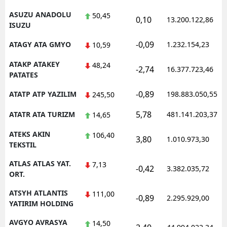
ASUZU ANADOLU
50,45
0,10
13.200.122,86
ISUZU
-0,09
ATAGY ATA GMYO
1.232.154,23
10,59
ATAKP ATAKEY
48,24
-2,74
16.377.723,46
PATATES
-0,89
ATATP ATP YAZILIM
198.883.050,55
245,50
5,78
ATATR ATA TURIZM
481.141.203,37
14,65
ATEKS AKIN
106,40
3,80
1.010.973,30
TEKSTIL
ATLAS ATLAS YAT.
7,13
-0,42
3.382.035,72
ORT.
ATSYH ATLANTIS
111,00
-0,89
2.295.929,00
YATIRIM HOLDING
AVGYO AVRASYA
14,50