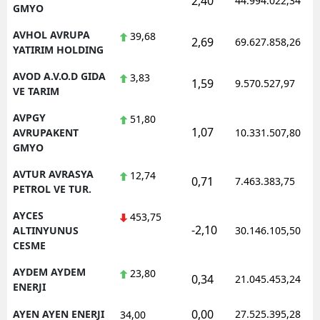
2,40
44.994.022,34
GMYO
AVHOL AVRUPA
39,68
2,69
69.627.858,26
YATIRIM HOLDING
AVOD A.V.O.D GIDA
3,83
1,59
9.570.527,97
VE TARIM
AVPGY
51,80
1,07
AVRUPAKENT
10.331.507,80
GMYO
AVTUR AVRASYA
12,74
0,71
7.463.383,75
PETROL VE TUR.
AYCES
453,75
-2,10
ALTINYUNUS
30.146.105,50
CESME
AYDEM AYDEM
23,80
0,34
21.045.453,24
ENERJI
0,00
AYEN AYEN ENERJI
27.525.395,28
34,00