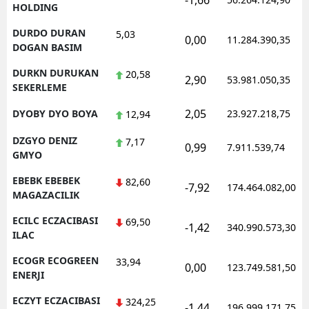
-1,66
HOLDING
DURDO DURAN
5,03
0,00
11.284.390,35
DOGAN BASIM
DURKN DURUKAN
20,58
2,90
53.981.050,35
SEKERLEME
2,05
DYOBY DYO BOYA
23.927.218,75
12,94
DZGYO DENIZ
7,17
0,99
7.911.539,74
GMYO
EBEBK EBEBEK
82,60
-7,92
174.464.082,00
MAGAZACILIK
ECILC ECZACIBASI
69,50
-1,42
340.990.573,30
ILAC
ECOGR ECOGREEN
33,94
0,00
123.749.581,50
ENERJI
ECZYT ECZACIBASI
324,25
-1,44
196.999.171,75