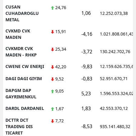
CUSAN
24,76
1,06
CUHADAROGLU
12.252.073,38
METAL
CVKMD CVK
15,91
-4,16
1.021.808.061,43
MADEN
CVKMDR CVK
25,34
-3,72
130.242.702,76
MADEN - RHKP
-9,83
CWENE CW ENERJI
12.159.626.735,6
42,20
-0,83
DAGI DAGI GIYIM
52.951.670,71
9,52
DAPGM DAP
9,05
5,23
1.596.553.324,02
GAYRIMENKUL
1,83
DARDL DARDANEL
42.553.370,12
1,67
DCTTR DCT
7,72
-8,53
TRADING DIS
935.141.480,32
TICARET