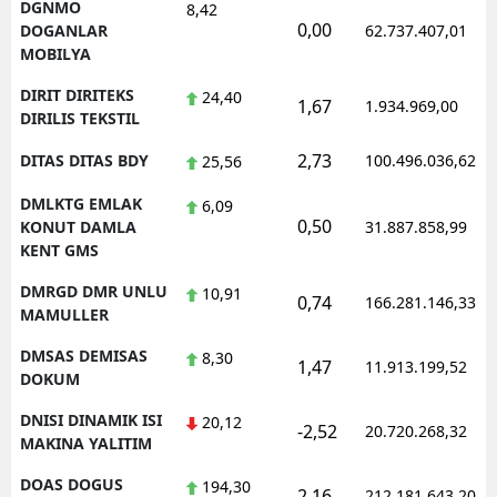
DGNMO
8,42
0,00
DOGANLAR
62.737.407,01
MOBILYA
DIRIT DIRITEKS
24,40
1,67
1.934.969,00
DIRILIS TEKSTIL
2,73
DITAS DITAS BDY
100.496.036,62
25,56
DMLKTG EMLAK
6,09
0,50
KONUT DAMLA
31.887.858,99
KENT GMS
DMRGD DMR UNLU
10,91
0,74
166.281.146,33
MAMULLER
DMSAS DEMISAS
8,30
1,47
11.913.199,52
DOKUM
DNISI DINAMIK ISI
20,12
-2,52
20.720.268,32
MAKINA YALITIM
DOAS DOGUS
194,30
2,16
212.181.643,20