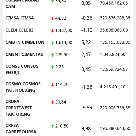
39,80
0,05
70.456.162,06
CAM
-0,36
CIMSA CIMSA
329.636.288,88
44,82
-1,10
CLEBI CELEBI
35.898.068,00
1.437,00
5,22
CMBTN CIMBETON
185.153.083,00
1.614,00
2,47
CMENT CIMENTAS
1.045.824,50
279,50
CONSE CONSUS
2,25
0,45
18.969.734,97
ENERJI
COSMO COSMOS
114,70
-1,38
4.216.401,10
YAT. HOLDING
CRDFA
30,64
-9,99
CREDITWEST
220.906.756,38
FAKTORING
CRFSA
210,50
9,98
195.380.644,60
CARREFOURSA