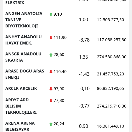
ELEKTRIK
ANGEN ANATOLIA
9,10
1,00
TANI VE
12.505.277,50
BIYOTEKNOLOJI
ANHYT ANADOLU
111,90
-3,78
117.058.257,30
HAYAT EMEK.
ANSGR ANADOLU
28,60
1,35
274.580.868,90
SIGORTA
ARASE DOGU ARAS
110,40
-1,43
21.457.753,20
ENERJI
-0,10
ARCLK ARCELIK
86.832.190,65
97,90
ARDYZ ARD
77,30
-0,77
BILISIM
274.219.710,30
TEKNOLOJILERI
ARENA ARENA
20,24
0,90
16.381.449,10
BILGISAYAR