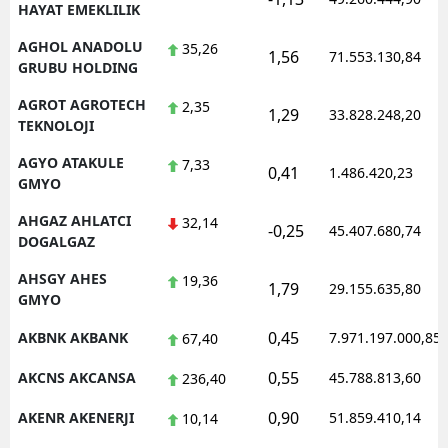
HAYAT EMEKLILIK
AGHOL ANADOLU
35,26
1,56
71.553.130,84
GRUBU HOLDING
AGROT AGROTECH
2,35
1,29
33.828.248,20
TEKNOLOJI
AGYO ATAKULE
7,33
0,41
1.486.420,23
GMYO
AHGAZ AHLATCI
32,14
-0,25
45.407.680,74
DOGALGAZ
AHSGY AHES
19,36
1,79
29.155.635,80
GMYO
0,45
AKBNK AKBANK
7.971.197.000,85
67,40
0,55
AKCNS AKCANSA
45.788.813,60
236,40
0,90
AKENR AKENERJI
51.859.410,14
10,14