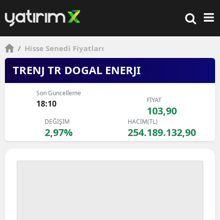
/
Hisse Senedi Fiyatları
TRENJ TR DOGAL ENERJI
Son Güncelleme
FİYAT
18:10
103,90
DEĞİŞİM
HACİM(TL)
2,97%
254.189.132,90