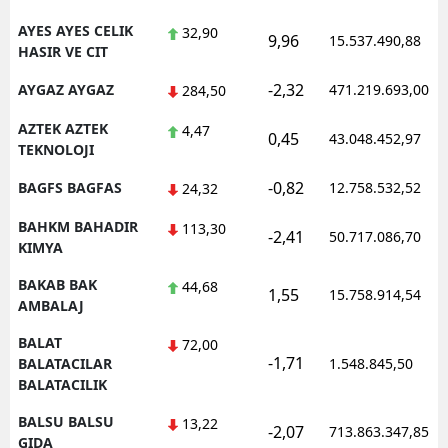
AYES AYES CELIK
32,90
9,96
15.537.490,88
HASIR VE CIT
-2,32
AYGAZ AYGAZ
471.219.693,00
284,50
AZTEK AZTEK
4,47
0,45
43.048.452,97
TEKNOLOJI
-0,82
BAGFS BAGFAS
12.758.532,52
24,32
BAHKM BAHADIR
113,30
-2,41
50.717.086,70
KIMYA
BAKAB BAK
44,68
1,55
15.758.914,54
AMBALAJ
BALAT
72,00
-1,71
BALATACILAR
1.548.845,50
BALATACILIK
BALSU BALSU
13,22
-2,07
713.863.347,85
GIDA