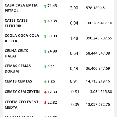
CASA CASA EMTIA
71,45
2,00
578.180,45
PETROL
CATES CATES
49,38
0,04
100.286.417,16
ELEKTRIK
CCOLA COCA COLA
89,00
1,48
390.245.737,55
ICECEK
CELHA CELIK
24,98
0,64
58.444.547,38
HALAT
CEMAS CEMAS
4,11
0,49
36.400.847,69
DOKUM
0,91
CEMTS CEMTAS
14.713.219,16
8,85
-0,81
CEMZY CEM ZEYTIN
113.034.515,38
12,30
CEOEM CEO EVENT
22,82
-0,09
13.057.682,76
MEDYA
CGCAM CAGDAS