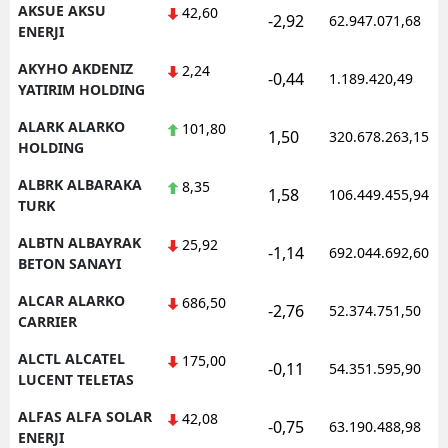
AKSUE AKSU
42,60
-2,92
62.947.071,68
ENERJI
AKYHO AKDENIZ
2,24
-0,44
1.189.420,49
YATIRIM HOLDING
ALARK ALARKO
101,80
1,50
320.678.263,15
HOLDING
ALBRK ALBARAKA
8,35
1,58
106.449.455,94
TURK
ALBTN ALBAYRAK
25,92
-1,14
692.044.692,60
BETON SANAYI
ALCAR ALARKO
686,50
-2,76
52.374.751,50
CARRIER
ALCTL ALCATEL
175,00
-0,11
54.351.595,90
LUCENT TELETAS
ALFAS ALFA SOLAR
42,08
-0,75
63.190.488,98
ENERJI