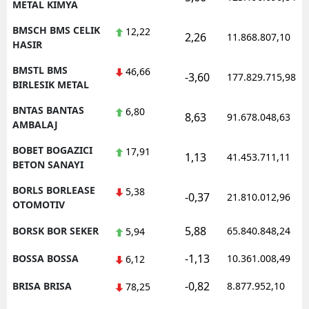
METAL KIMYA
BMSCH BMS CELIK
12,22
2,26
11.868.807,10
HASIR
BMSTL BMS
46,66
-3,60
177.829.715,98
BIRLESIK METAL
BNTAS BANTAS
6,80
8,63
91.678.048,63
AMBALAJ
BOBET BOGAZICI
17,91
1,13
41.453.711,11
BETON SANAYI
BORLS BORLEASE
5,38
-0,37
21.810.012,96
OTOMOTIV
5,88
BORSK BOR SEKER
65.840.848,24
5,94
-1,13
BOSSA BOSSA
10.361.008,49
6,12
-0,82
BRISA BRISA
8.877.952,10
78,25