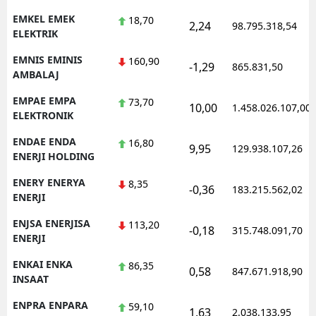
EMKEL EMEK
18,70
2,24
98.795.318,54
ELEKTRIK
EMNIS EMINIS
160,90
-1,29
865.831,50
AMBALAJ
EMPAE EMPA
73,70
10,00
1.458.026.107,00
ELEKTRONIK
ENDAE ENDA
16,80
9,95
129.938.107,26
ENERJI HOLDING
ENERY ENERYA
8,35
-0,36
183.215.562,02
ENERJI
ENJSA ENERJISA
113,20
-0,18
315.748.091,70
ENERJI
ENKAI ENKA
86,35
0,58
847.671.918,90
INSAAT
ENPRA ENPARA
59,10
1,63
2.038.133,95