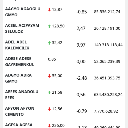
AAGYO AGAOGLU
12,87
-0,85
85.536.212,74
GMYO
ACSEL ACIPAYAM
128,50
2,47
26.128.191,00
SELULOZ
ADEL ADEL
32,42
9,97
149.318.118,44
KALEMCILIK
ADESE ADESE
0,85
0,00
52.065.239,39
GAYRIMENKUL
ADGYO ADRA
55,00
-2,48
36.451.393,75
GMYO
AEFES ANADOLU
21,58
0,56
634.480.253,24
EFES
AFYON AFYON
12,56
-0,79
7.770.628,92
CIMENTO
AGESA AGESA
236,00
-1,13
49.260.444,90