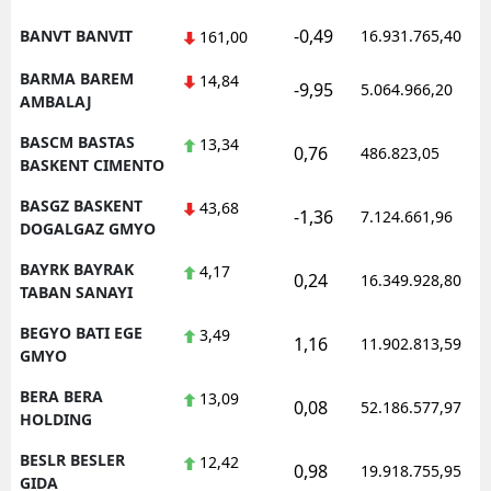
-0,49
BANVT BANVIT
16.931.765,40
161,00
BARMA BAREM
14,84
-9,95
5.064.966,20
AMBALAJ
BASCM BASTAS
13,34
0,76
486.823,05
BASKENT CIMENTO
BASGZ BASKENT
43,68
-1,36
7.124.661,96
DOGALGAZ GMYO
BAYRK BAYRAK
4,17
0,24
16.349.928,80
TABAN SANAYI
BEGYO BATI EGE
3,49
1,16
11.902.813,59
GMYO
BERA BERA
13,09
0,08
52.186.577,97
HOLDING
BESLR BESLER
12,42
0,98
19.918.755,95
GIDA