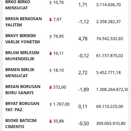
BRKO BIRKO
10,70
1,71
3.114.636,70
MENSUCAT
BRKSN BERKOSAN
7,97
-1,12
2.358.282,37
YALITIM
BRKVY BIRIKIM
79,95
4,78
74.542.532,65
VARLIK YONETIM
BRLSM BIRLESIM
16,11
-0,12
61.157.875,02
MUHENDISLIK
BRMEN BIRLIK
18,10
2,72
5.452.771,18
MENSUCAT
BRSAN BORUSAN
572,00
-1,89
1.308.264.872,50
BORU SANAYI
BRYAT BORUSAN
1.767,00
0,11
69.110.225,00
YAT. PAZ.
BSOKE BATICIM
35,88
-0,50
309.003.910,80
CIMENTO