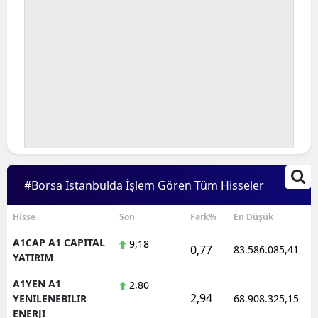
#Borsa İstanbulda İşlem Gören Tüm Hisseler
Hisse
Son
Fark%
En Düşük
A1CAP A1 CAPITAL
9,18
0,77
83.586.085,41
YATIRIM
A1YEN A1
2,80
2,94
YENILENEBILIR
68.908.325,15
ENERJI