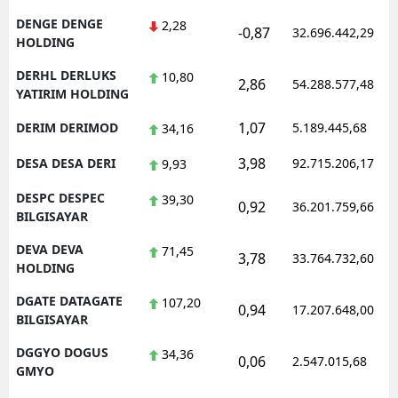
DENGE DENGE
2,28
-0,87
32.696.442,29
HOLDING
DERHL DERLUKS
10,80
2,86
54.288.577,48
YATIRIM HOLDING
1,07
DERIM DERIMOD
5.189.445,68
34,16
3,98
DESA DESA DERI
92.715.206,17
9,93
DESPC DESPEC
39,30
0,92
36.201.759,66
BILGISAYAR
DEVA DEVA
71,45
3,78
33.764.732,60
HOLDING
DGATE DATAGATE
107,20
0,94
17.207.648,00
BILGISAYAR
DGGYO DOGUS
34,36
0,06
2.547.015,68
GMYO