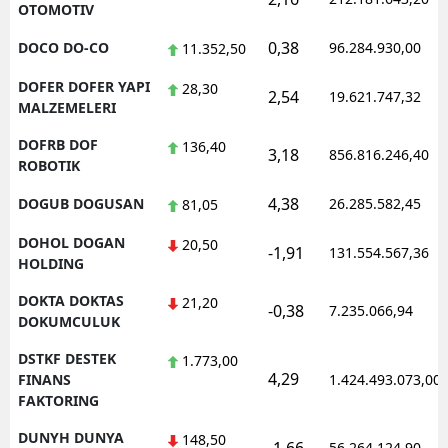
OTOMOTIV
0,38
DOCO DO-CO
96.284.930,00
11.352,50
DOFER DOFER YAPI
28,30
2,54
19.621.747,32
MALZEMELERI
DOFRB DOF
136,40
3,18
856.816.246,40
ROBOTIK
4,38
DOGUB DOGUSAN
26.285.582,45
81,05
DOHOL DOGAN
20,50
-1,91
131.554.567,36
HOLDING
DOKTA DOKTAS
21,20
-0,38
7.235.066,94
DOKUMCULUK
DSTKF DESTEK
1.773,00
4,29
FINANS
1.424.493.073,00
FAKTORING
DUNYH DUNYA
148,50
56.264.124,90