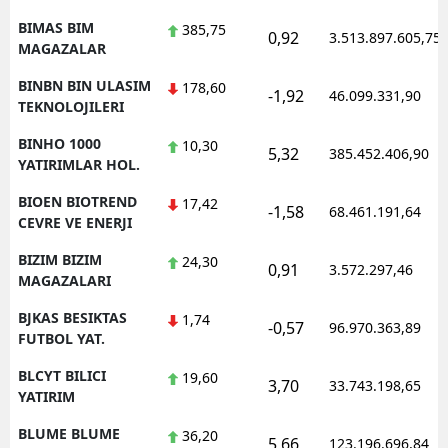
BIMAS BIM
385,75
0,92
3.513.897.605,75
MAGAZALAR
BINBN BIN ULASIM
178,60
-1,92
46.099.331,90
TEKNOLOJILERI
BINHO 1000
10,30
5,32
385.452.406,90
YATIRIMLAR HOL.
BIOEN BIOTREND
17,42
-1,58
68.461.191,64
CEVRE VE ENERJI
BIZIM BIZIM
24,30
0,91
3.572.297,46
MAGAZALARI
BJKAS BESIKTAS
1,74
-0,57
96.970.363,89
FUTBOL YAT.
BLCYT BILICI
19,60
3,70
33.743.198,65
YATIRIM
BLUME BLUME
36,20
5,66
123.196.696,84