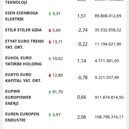
TEKNOLOJI
ESEN ESENBOGA
3,37
1,51
89.808.012,69
ELEKTRIK
-2,74
ETILR ETILER GIDA
35.532.958,52
5,69
ETYAT EURO TREND
13,71
-0,22
11.194.021,90
YAT. ORT.
EUHOL EURO
10,62
1,14
4.711.381,05
YATIRIM HOLDING
EUKYO EURO
12,80
-0,78
9.221.557,99
KAPITAL YAT. ORT.
EUPWR
91,70
0,66
EUROPOWER
911.874.814,50
ENERJI
EUREN EUROPEN
3,97
2,06
108.798.316,17
ENDUSTRI