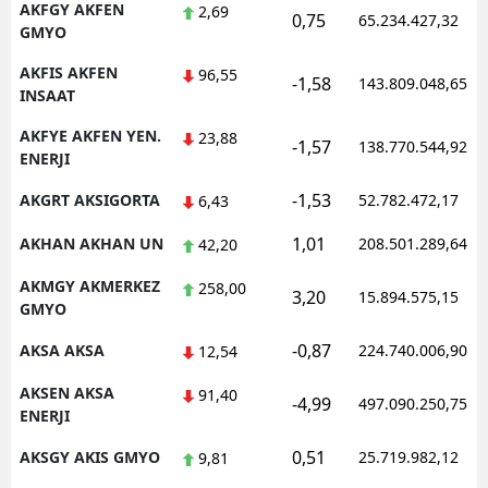
AKFGY AKFEN
2,69
0,75
65.234.427,32
GMYO
AKFIS AKFEN
96,55
-1,58
143.809.048,65
INSAAT
AKFYE AKFEN YEN.
23,88
-1,57
138.770.544,92
ENERJI
-1,53
AKGRT AKSIGORTA
52.782.472,17
6,43
1,01
AKHAN AKHAN UN
208.501.289,64
42,20
AKMGY AKMERKEZ
258,00
3,20
15.894.575,15
GMYO
-0,87
AKSA AKSA
224.740.006,90
12,54
AKSEN AKSA
91,40
-4,99
497.090.250,75
ENERJI
0,51
AKSGY AKIS GMYO
25.719.982,12
9,81