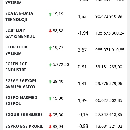
YATIRIM
EDATA E-DATA
19,19
1,53
90.472.910,39
TEKNOLOJI
EDIP EDIP
38,38
-1,94
135.573.300,24
GAYRIMENKUL
EFOR EFOR
19,77
3,67
985.371.910,85
YATIRIM
EGEEN EGE
5.272,50
0,81
39.131.285,00
ENDUSTRI
EGEGY EGEYAPI
29,40
1,31
29.776.579,96
AVRUPA GMYO
EGEPO NASMED
19,00
1,39
66.627.502,35
EGEPOL
-0,16
EGGUB EGE GUBRE
27.347.618,85
95,30
-0,53
EGPRO EGE PROFIL
13.631.321,02
33,94