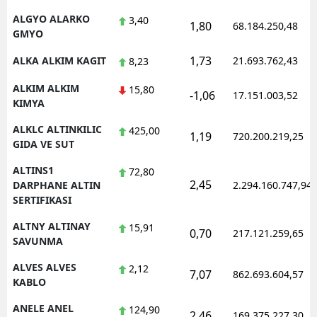
ALGYO ALARKO
3,40
1,80
68.184.250,48
GMYO
1,73
ALKA ALKIM KAGIT
21.693.762,43
8,23
ALKIM ALKIM
15,80
-1,06
17.151.003,52
KIMYA
ALKLC ALTINKILIC
425,00
1,19
720.200.219,25
GIDA VE SUT
ALTINS1
72,80
2,45
DARPHANE ALTIN
2.294.160.747,94
SERTIFIKASI
ALTNY ALTINAY
15,91
0,70
217.121.259,65
SAVUNMA
ALVES ALVES
2,12
7,07
862.693.604,57
KABLO
ANELE ANEL
124,90
2,46
169.375.227,30