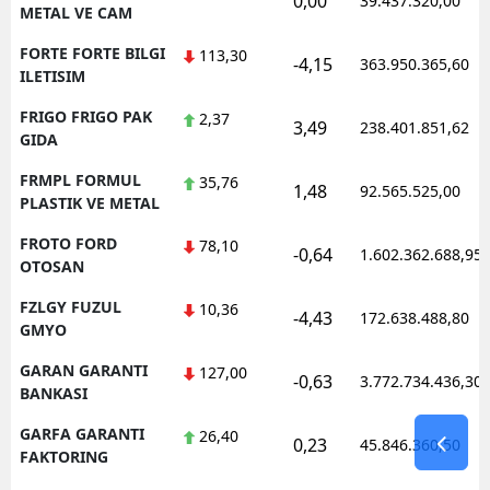
0,00
39.437.320,00
METAL VE CAM
FORTE FORTE BILGI
113,30
-4,15
363.950.365,60
ILETISIM
FRIGO FRIGO PAK
2,37
3,49
238.401.851,62
GIDA
FRMPL FORMUL
35,76
1,48
92.565.525,00
PLASTIK VE METAL
FROTO FORD
78,10
-0,64
1.602.362.688,95
OTOSAN
FZLGY FUZUL
10,36
-4,43
172.638.488,80
GMYO
GARAN GARANTI
127,00
-0,63
3.772.734.436,30
BANKASI
GARFA GARANTI
26,40
0,23
45.846.360,50
FAKTORING