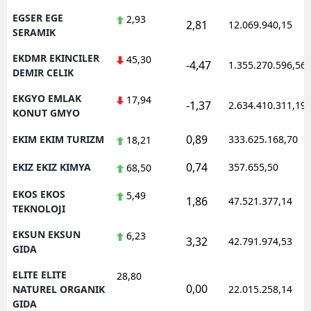
EGSER EGE
2,93
2,81
12.069.940,15
SERAMIK
EKDMR EKINCILER
45,30
-4,47
1.355.270.596,56
DEMIR CELIK
EKGYO EMLAK
17,94
-1,37
2.634.410.311,19
KONUT GMYO
0,89
EKIM EKIM TURIZM
333.625.168,70
18,21
0,74
EKIZ EKIZ KIMYA
357.655,50
68,50
EKOS EKOS
5,49
1,86
47.521.377,14
TEKNOLOJI
EKSUN EKSUN
6,23
3,32
42.791.974,53
GIDA
ELITE ELITE
28,80
0,00
NATUREL ORGANIK
22.015.258,14
GIDA