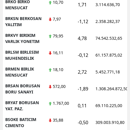
BRKO BIRKO
10,70
1,71
3.114.636,70
MENSUCAT
BRKSN BERKOSAN
7,97
-1,12
2.358.282,37
YALITIM
BRKVY BIRIKIM
79,95
4,78
74.542.532,65
VARLIK YONETIM
BRLSM BIRLESIM
16,11
-0,12
61.157.875,02
MUHENDISLIK
BRMEN BIRLIK
18,10
2,72
5.452.771,18
MENSUCAT
BRSAN BORUSAN
572,00
-1,89
1.308.264.872,50
BORU SANAYI
BRYAT BORUSAN
1.767,00
0,11
69.110.225,00
YAT. PAZ.
BSOKE BATICIM
35,88
-0,50
309.003.910,80
CIMENTO