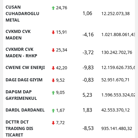
CUSAN
24,76
1,06
CUHADAROGLU
12.252.073,38
METAL
CVKMD CVK
15,91
-4,16
1.021.808.061,43
MADEN
CVKMDR CVK
25,34
-3,72
130.242.702,76
MADEN - RHKP
-9,83
CWENE CW ENERJI
12.159.626.735,6
42,20
-0,83
DAGI DAGI GIYIM
52.951.670,71
9,52
DAPGM DAP
9,05
5,23
1.596.553.324,02
GAYRIMENKUL
1,83
DARDL DARDANEL
42.553.370,12
1,67
DCTTR DCT
7,72
-8,53
TRADING DIS
935.141.480,32
TICARET