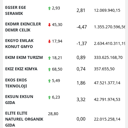
EGSER EGE
2,93
2,81
12.069.940,15
SERAMIK
EKDMR EKINCILER
45,30
-4,47
1.355.270.596,56
DEMIR CELIK
EKGYO EMLAK
17,94
-1,37
2.634.410.311,19
KONUT GMYO
0,89
EKIM EKIM TURIZM
333.625.168,70
18,21
0,74
EKIZ EKIZ KIMYA
357.655,50
68,50
EKOS EKOS
5,49
1,86
47.521.377,14
TEKNOLOJI
EKSUN EKSUN
6,23
3,32
42.791.974,53
GIDA
ELITE ELITE
28,80
0,00
NATUREL ORGANIK
22.015.258,14
GIDA