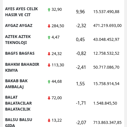
AYES AYES CELIK
32,90
9,96
15.537.490,88
HASIR VE CIT
-2,32
AYGAZ AYGAZ
471.219.693,00
284,50
AZTEK AZTEK
4,47
0,45
43.048.452,97
TEKNOLOJI
-0,82
BAGFS BAGFAS
12.758.532,52
24,32
BAHKM BAHADIR
113,30
-2,41
50.717.086,70
KIMYA
BAKAB BAK
44,68
1,55
15.758.914,54
AMBALAJ
BALAT
72,00
-1,71
BALATACILAR
1.548.845,50
BALATACILIK
BALSU BALSU
13,22
-2,07
713.863.347,85
GIDA