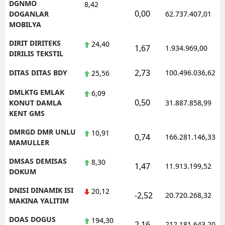
DGNMO
8,42
0,00
DOGANLAR
62.737.407,01
MOBILYA
DIRIT DIRITEKS
24,40
1,67
1.934.969,00
DIRILIS TEKSTIL
2,73
DITAS DITAS BDY
100.496.036,62
25,56
DMLKTG EMLAK
6,09
0,50
KONUT DAMLA
31.887.858,99
KENT GMS
DMRGD DMR UNLU
10,91
0,74
166.281.146,33
MAMULLER
DMSAS DEMISAS
8,30
1,47
11.913.199,52
DOKUM
DNISI DINAMIK ISI
20,12
-2,52
20.720.268,32
MAKINA YALITIM
DOAS DOGUS
194,30
2,16
212.181.643,20