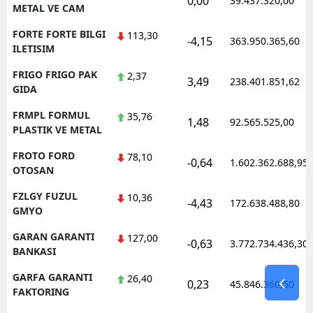
0,00
39.437.320,00
METAL VE CAM
FORTE FORTE BILGI
113,30
-4,15
363.950.365,60
ILETISIM
FRIGO FRIGO PAK
2,37
3,49
238.401.851,62
GIDA
FRMPL FORMUL
35,76
1,48
92.565.525,00
PLASTIK VE METAL
FROTO FORD
78,10
-0,64
1.602.362.688,95
OTOSAN
FZLGY FUZUL
10,36
-4,43
172.638.488,80
GMYO
GARAN GARANTI
127,00
-0,63
3.772.734.436,30
BANKASI
GARFA GARANTI
26,40
0,23
45.846.360,50
FAKTORING