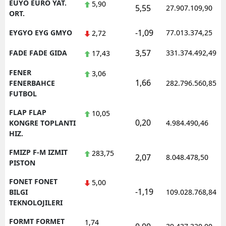
EUYO EURO YAT.
5,90
5,55
27.907.109,90
ORT.
-1,09
EYGYO EYG GMYO
77.013.374,25
2,72
3,57
FADE FADE GIDA
331.374.492,49
17,43
FENER
3,06
1,66
FENERBAHCE
282.796.560,85
FUTBOL
FLAP FLAP
10,05
0,20
KONGRE TOPLANTI
4.984.490,46
HIZ.
FMIZP F-M IZMIT
283,75
2,07
8.048.478,50
PISTON
FONET FONET
5,00
-1,19
BILGI
109.028.768,84
TEKNOLOJILERI
FORMT FORMET
1,74