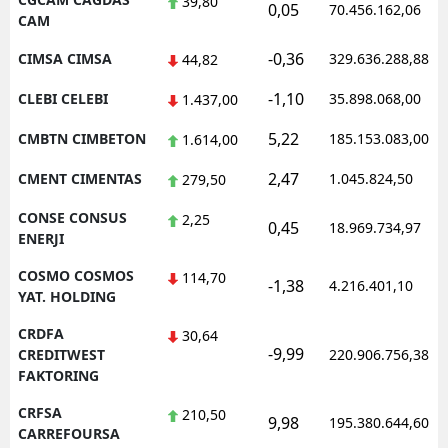
39,80
0,05
70.456.162,06
CAM
-0,36
CIMSA CIMSA
329.636.288,88
44,82
-1,10
CLEBI CELEBI
35.898.068,00
1.437,00
5,22
CMBTN CIMBETON
185.153.083,00
1.614,00
2,47
CMENT CIMENTAS
1.045.824,50
279,50
CONSE CONSUS
2,25
0,45
18.969.734,97
ENERJI
COSMO COSMOS
114,70
-1,38
4.216.401,10
YAT. HOLDING
CRDFA
30,64
-9,99
CREDITWEST
220.906.756,38
FAKTORING
CRFSA
210,50
9,98
195.380.644,60
CARREFOURSA