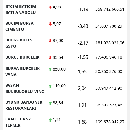
BTCIM BATICIM
4,98
-1,19
558.742.666,51
BATI ANADOLU
BUCIM BURSA
5,07
-3,43
31.007.700,29
CIMENTO
BULGS BULLS
37,00
-2,17
181.928.021,96
GSYO
-1,55
BURCE BURCELIK
77.406.946,18
35,54
BURVA BURCELIK
850,00
1,55
30.260.376,00
VANA
BVSAN
110,00
2,04
57.947.412,90
BULBULOGLU VINC
BYDNR BAYDONER
38,34
1,91
36.399.523,46
RESTORANLARI
CANTE CAN2
1,21
1,68
199.678.042,27
TERMIK