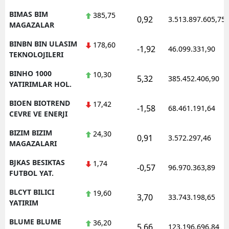
BIMAS BIM
385,75
0,92
3.513.897.605,75
MAGAZALAR
BINBN BIN ULASIM
178,60
-1,92
46.099.331,90
TEKNOLOJILERI
BINHO 1000
10,30
5,32
385.452.406,90
YATIRIMLAR HOL.
BIOEN BIOTREND
17,42
-1,58
68.461.191,64
CEVRE VE ENERJI
BIZIM BIZIM
24,30
0,91
3.572.297,46
MAGAZALARI
BJKAS BESIKTAS
1,74
-0,57
96.970.363,89
FUTBOL YAT.
BLCYT BILICI
19,60
3,70
33.743.198,65
YATIRIM
BLUME BLUME
36,20
5,66
123.196.696,84