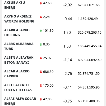
AKSUE AKSU
42,60
-2,92
62.947.071,68
ENERJI
AKYHO AKDENIZ
2,24
-0,44
1.189.420,49
YATIRIM HOLDING
ALARK ALARKO
101,80
1,50
320.678.263,15
HOLDING
ALBRK ALBARAKA
8,35
1,58
106.449.455,94
TURK
ALBTN ALBAYRAK
25,92
-1,14
692.044.692,60
BETON SANAYI
ALCAR ALARKO
686,50
-2,76
52.374.751,50
CARRIER
ALCTL ALCATEL
175,00
-0,11
54.351.595,90
LUCENT TELETAS
ALFAS ALFA SOLAR
42,08
-0,75
63.190.488,98
ENERJI