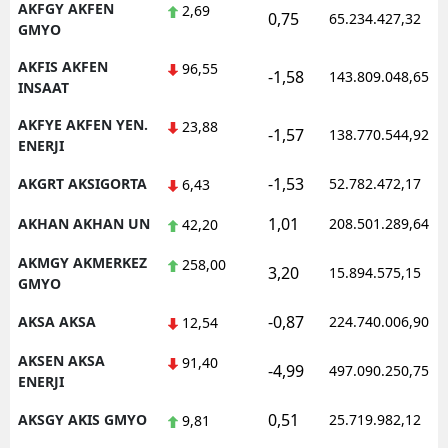
AKFGY AKFEN
2,69
0,75
65.234.427,32
GMYO
AKFIS AKFEN
96,55
-1,58
143.809.048,65
INSAAT
AKFYE AKFEN YEN.
23,88
-1,57
138.770.544,92
ENERJI
-1,53
AKGRT AKSIGORTA
52.782.472,17
6,43
1,01
AKHAN AKHAN UN
208.501.289,64
42,20
AKMGY AKMERKEZ
258,00
3,20
15.894.575,15
GMYO
-0,87
AKSA AKSA
224.740.006,90
12,54
AKSEN AKSA
91,40
-4,99
497.090.250,75
ENERJI
0,51
AKSGY AKIS GMYO
25.719.982,12
9,81