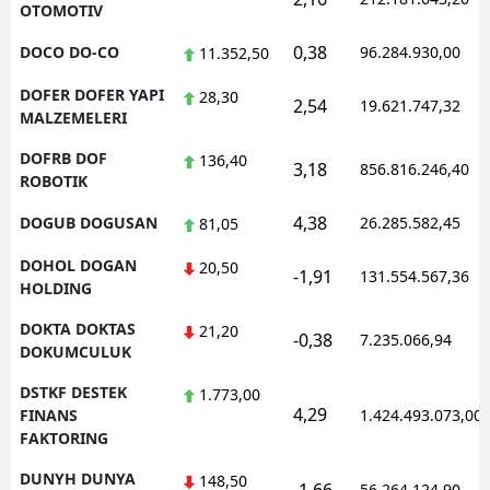
OTOMOTIV
0,38
DOCO DO-CO
96.284.930,00
11.352,50
DOFER DOFER YAPI
28,30
2,54
19.621.747,32
MALZEMELERI
DOFRB DOF
136,40
3,18
856.816.246,40
ROBOTIK
4,38
DOGUB DOGUSAN
26.285.582,45
81,05
DOHOL DOGAN
20,50
-1,91
131.554.567,36
HOLDING
DOKTA DOKTAS
21,20
-0,38
7.235.066,94
DOKUMCULUK
DSTKF DESTEK
1.773,00
4,29
FINANS
1.424.493.073,00
FAKTORING
DUNYH DUNYA
148,50
56.264.124,90