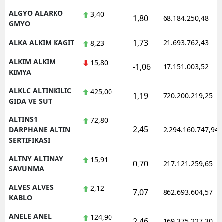
ALGYO ALARKO
3,40
1,80
68.184.250,48
GMYO
1,73
ALKA ALKIM KAGIT
21.693.762,43
8,23
ALKIM ALKIM
15,80
-1,06
17.151.003,52
KIMYA
ALKLC ALTINKILIC
425,00
1,19
720.200.219,25
GIDA VE SUT
ALTINS1
72,80
2,45
DARPHANE ALTIN
2.294.160.747,94
SERTIFIKASI
ALTNY ALTINAY
15,91
0,70
217.121.259,65
SAVUNMA
ALVES ALVES
2,12
7,07
862.693.604,57
KABLO
ANELE ANEL
124,90
2,46
169.375.227,30