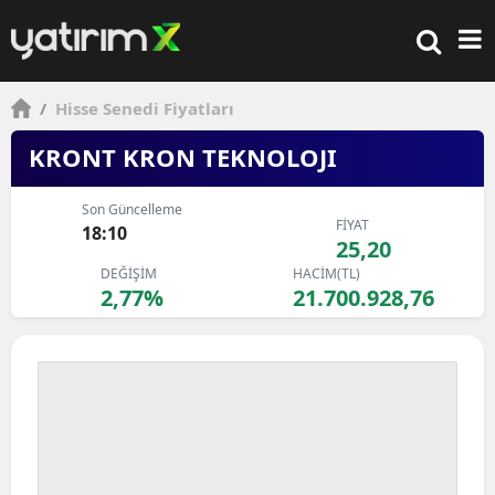
/
Hisse Senedi Fiyatları
KRONT KRON TEKNOLOJI
Son Güncelleme
FİYAT
18:10
25,20
DEĞİŞİM
HACİM(TL)
2,77%
21.700.928,76