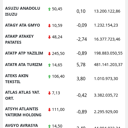
ASUZU ANADOLU
50,45
0,10
13.200.122,86
ISUZU
-0,09
ATAGY ATA GMYO
1.232.154,23
10,59
ATAKP ATAKEY
48,24
-2,74
16.377.723,46
PATATES
-0,89
ATATP ATP YAZILIM
198.883.050,55
245,50
5,78
ATATR ATA TURIZM
481.141.203,37
14,65
ATEKS AKIN
106,40
3,80
1.010.973,30
TEKSTIL
ATLAS ATLAS YAT.
7,13
-0,42
3.382.035,72
ORT.
ATSYH ATLANTIS
111,00
-0,89
2.295.929,00
YATIRIM HOLDING
AVGYO AVRASYA
14,50