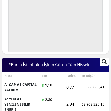
#Borsa İstanbulda İşlem Gören Tüm Hisseler
Hisse
Son
Fark%
En Düşük
A1CAP A1 CAPITAL
9,18
0,77
83.586.085,41
YATIRIM
A1YEN A1
2,80
2,94
YENILENEBILIR
68.908.325,15
ENERJI