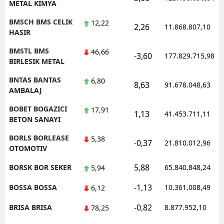
METAL KIMYA
BMSCH BMS CELIK
12,22
2,26
11.868.807,10
HASIR
BMSTL BMS
46,66
-3,60
177.829.715,98
BIRLESIK METAL
BNTAS BANTAS
6,80
8,63
91.678.048,63
AMBALAJ
BOBET BOGAZICI
17,91
1,13
41.453.711,11
BETON SANAYI
BORLS BORLEASE
5,38
-0,37
21.810.012,96
OTOMOTIV
5,88
BORSK BOR SEKER
65.840.848,24
5,94
-1,13
BOSSA BOSSA
10.361.008,49
6,12
-0,82
BRISA BRISA
8.877.952,10
78,25