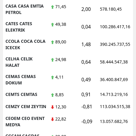
CASA CASA EMTIA
71,45
2,00
578.180,45
PETROL
CATES CATES
49,38
0,04
100.286.417,16
ELEKTRIK
CCOLA COCA COLA
89,00
1,48
390.245.737,55
ICECEK
CELHA CELIK
24,98
0,64
58.444.547,38
HALAT
CEMAS CEMAS
4,11
0,49
36.400.847,69
DOKUM
0,91
CEMTS CEMTAS
14.713.219,16
8,85
-0,81
CEMZY CEM ZEYTIN
113.034.515,38
12,30
CEOEM CEO EVENT
22,82
-0,09
13.057.682,76
MEDYA
CGCAM CAGDAS