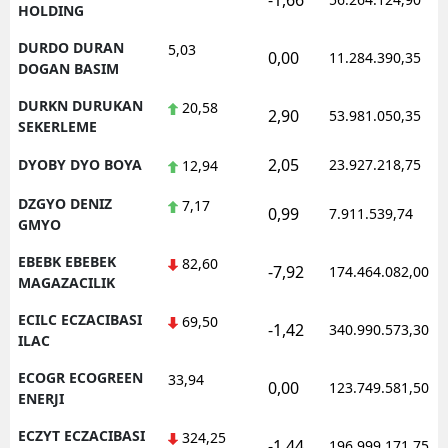
-1,66
HOLDING
DURDO DURAN
5,03
0,00
11.284.390,35
DOGAN BASIM
DURKN DURUKAN
20,58
2,90
53.981.050,35
SEKERLEME
2,05
DYOBY DYO BOYA
23.927.218,75
12,94
DZGYO DENIZ
7,17
0,99
7.911.539,74
GMYO
EBEBK EBEBEK
82,60
-7,92
174.464.082,00
MAGAZACILIK
ECILC ECZACIBASI
69,50
-1,42
340.990.573,30
ILAC
ECOGR ECOGREEN
33,94
0,00
123.749.581,50
ENERJI
ECZYT ECZACIBASI
324,25
-1,44
196.999.171,75