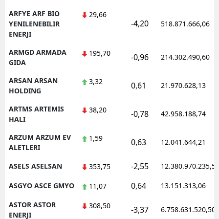
ARFYE ARF BIO
29,66
-4,20
YENILENEBILIR
518.871.666,06
ENERJI
ARMGD ARMADA
195,70
-0,96
214.302.490,60
GIDA
ARSAN ARSAN
3,32
0,61
21.970.628,13
HOLDING
ARTMS ARTEMIS
38,20
-0,78
42.958.188,74
HALI
ARZUM ARZUM EV
1,59
0,63
12.041.644,21
ALETLERI
-2,55
ASELS ASELSAN
12.380.970.235,5
353,75
0,64
ASGYO ASCE GMYO
13.151.313,06
11,07
ASTOR ASTOR
308,50
-3,37
6.758.631.520,50
ENERJI