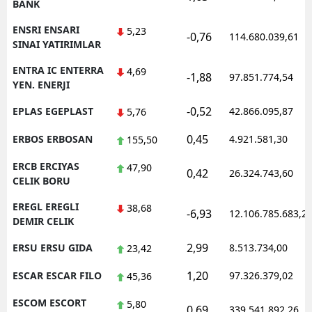
BANK
ENSRI ENSARI
5,23
-0,76
114.680.039,61
SINAI YATIRIMLAR
ENTRA IC ENTERRA
4,69
-1,88
97.851.774,54
YEN. ENERJI
-0,52
EPLAS EGEPLAST
42.866.095,87
5,76
0,45
ERBOS ERBOSAN
4.921.581,30
155,50
ERCB ERCIYAS
47,90
0,42
26.324.743,60
CELIK BORU
EREGL EREGLI
38,68
-6,93
12.106.785.683,2
DEMIR CELIK
2,99
ERSU ERSU GIDA
8.513.734,00
23,42
1,20
ESCAR ESCAR FILO
97.326.379,02
45,36
ESCOM ESCORT
5,80
0,69
339.541.892,26