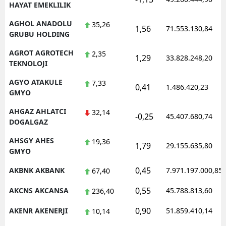
HAYAT EMEKLILIK
AGHOL ANADOLU
35,26
1,56
71.553.130,84
GRUBU HOLDING
AGROT AGROTECH
2,35
1,29
33.828.248,20
TEKNOLOJI
AGYO ATAKULE
7,33
0,41
1.486.420,23
GMYO
AHGAZ AHLATCI
32,14
-0,25
45.407.680,74
DOGALGAZ
AHSGY AHES
19,36
1,79
29.155.635,80
GMYO
0,45
AKBNK AKBANK
7.971.197.000,85
67,40
0,55
AKCNS AKCANSA
45.788.813,60
236,40
0,90
AKENR AKENERJI
51.859.410,14
10,14