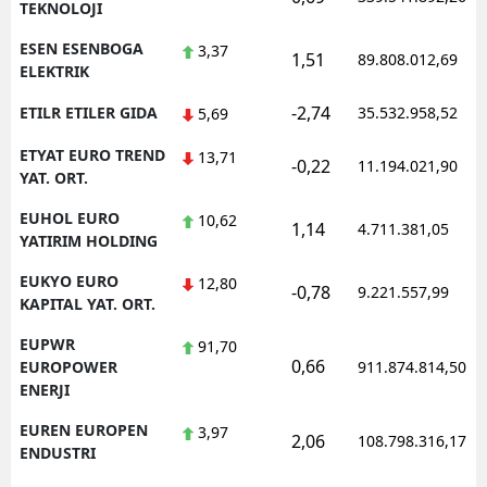
TEKNOLOJI
ESEN ESENBOGA
3,37
1,51
89.808.012,69
ELEKTRIK
-2,74
ETILR ETILER GIDA
35.532.958,52
5,69
ETYAT EURO TREND
13,71
-0,22
11.194.021,90
YAT. ORT.
EUHOL EURO
10,62
1,14
4.711.381,05
YATIRIM HOLDING
EUKYO EURO
12,80
-0,78
9.221.557,99
KAPITAL YAT. ORT.
EUPWR
91,70
0,66
EUROPOWER
911.874.814,50
ENERJI
EUREN EUROPEN
3,97
2,06
108.798.316,17
ENDUSTRI