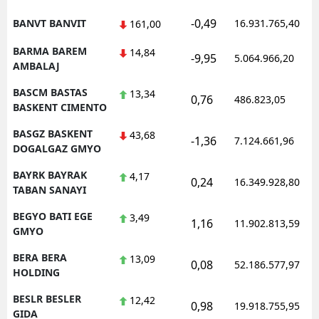
-0,49
BANVT BANVIT
16.931.765,40
161,00
BARMA BAREM
14,84
-9,95
5.064.966,20
AMBALAJ
BASCM BASTAS
13,34
0,76
486.823,05
BASKENT CIMENTO
BASGZ BASKENT
43,68
-1,36
7.124.661,96
DOGALGAZ GMYO
BAYRK BAYRAK
4,17
0,24
16.349.928,80
TABAN SANAYI
BEGYO BATI EGE
3,49
1,16
11.902.813,59
GMYO
BERA BERA
13,09
0,08
52.186.577,97
HOLDING
BESLR BESLER
12,42
0,98
19.918.755,95
GIDA