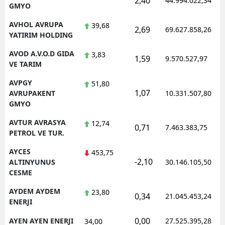
2,40
44.994.022,34
GMYO
AVHOL AVRUPA
39,68
2,69
69.627.858,26
YATIRIM HOLDING
AVOD A.V.O.D GIDA
3,83
1,59
9.570.527,97
VE TARIM
AVPGY
51,80
1,07
AVRUPAKENT
10.331.507,80
GMYO
AVTUR AVRASYA
12,74
0,71
7.463.383,75
PETROL VE TUR.
AYCES
453,75
-2,10
ALTINYUNUS
30.146.105,50
CESME
AYDEM AYDEM
23,80
0,34
21.045.453,24
ENERJI
0,00
AYEN AYEN ENERJI
27.525.395,28
34,00