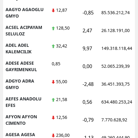
AAGYO AGAOGLU
12,87
-0,85
85.536.212,74
GMYO
ACSEL ACIPAYAM
128,50
2,47
26.128.191,00
SELULOZ
ADEL ADEL
32,42
9,97
149.318.118,44
KALEMCILIK
ADESE ADESE
0,85
0,00
52.065.239,39
GAYRIMENKUL
ADGYO ADRA
55,00
-2,48
36.451.393,75
GMYO
AEFES ANADOLU
21,58
0,56
634.480.253,24
EFES
AFYON AFYON
12,56
-0,79
7.770.628,92
CIMENTO
AGESA AGESA
236,00
-1,13
49.260.444,90