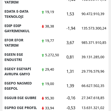
YATIRIM
EDATA E-DATA
19,19
1,53
90.472.910,39
TEKNOLOJI
EDIP EDIP
38,38
-1,94
135.573.300,24
GAYRIMENKUL
EFOR EFOR
19,77
3,67
985.371.910,85
YATIRIM
EGEEN EGE
5.272,50
0,81
39.131.285,00
ENDUSTRI
EGEGY EGEYAPI
29,40
1,31
29.776.579,96
AVRUPA GMYO
EGEPO NASMED
19,00
1,39
66.627.502,35
EGEPOL
-0,16
EGGUB EGE GUBRE
27.347.618,85
95,30
-0,53
EGPRO EGE PROFIL
13.631.321,02
33,94