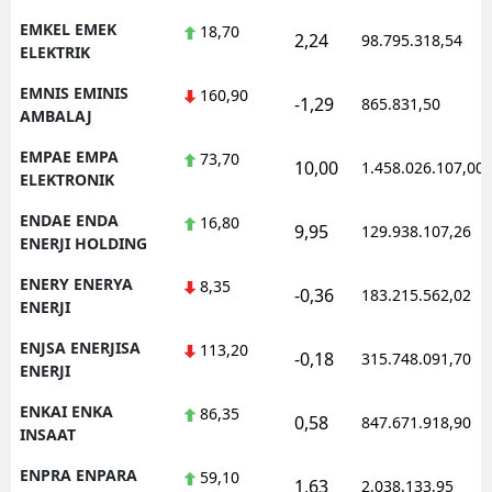
EMKEL EMEK
18,70
2,24
98.795.318,54
ELEKTRIK
EMNIS EMINIS
160,90
-1,29
865.831,50
AMBALAJ
EMPAE EMPA
73,70
10,00
1.458.026.107,00
ELEKTRONIK
ENDAE ENDA
16,80
9,95
129.938.107,26
ENERJI HOLDING
ENERY ENERYA
8,35
-0,36
183.215.562,02
ENERJI
ENJSA ENERJISA
113,20
-0,18
315.748.091,70
ENERJI
ENKAI ENKA
86,35
0,58
847.671.918,90
INSAAT
ENPRA ENPARA
59,10
1,63
2.038.133,95