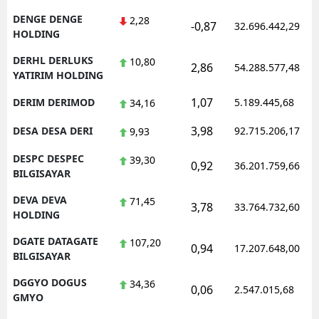
DENGE DENGE
2,28
-0,87
32.696.442,29
HOLDING
DERHL DERLUKS
10,80
2,86
54.288.577,48
YATIRIM HOLDING
1,07
DERIM DERIMOD
5.189.445,68
34,16
3,98
DESA DESA DERI
92.715.206,17
9,93
DESPC DESPEC
39,30
0,92
36.201.759,66
BILGISAYAR
DEVA DEVA
71,45
3,78
33.764.732,60
HOLDING
DGATE DATAGATE
107,20
0,94
17.207.648,00
BILGISAYAR
DGGYO DOGUS
34,36
0,06
2.547.015,68
GMYO