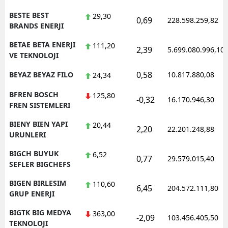
BESTE BEST
29,30
0,69
228.598.259,82
BRANDS ENERJI
BETAE BETA ENERJI
111,20
2,39
5.699.080.996,10
VE TEKNOLOJI
0,58
BEYAZ BEYAZ FILO
10.817.880,08
24,34
BFREN BOSCH
125,80
-0,32
16.170.946,30
FREN SISTEMLERI
BIENY BIEN YAPI
20,44
2,20
22.201.248,88
URUNLERI
BIGCH BUYUK
6,52
0,77
29.579.015,40
SEFLER BIGCHEFS
BIGEN BIRLESIM
110,60
6,45
204.572.111,80
GRUP ENERJI
BIGTK BIG MEDYA
363,00
-2,09
103.456.405,50
TEKNOLOJI