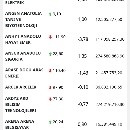
ELEKTRIK
ANGEN ANATOLIA
9,10
1,00
TANI VE
12.505.277,50
BIYOTEKNOLOJI
ANHYT ANADOLU
111,90
-3,78
117.058.257,30
HAYAT EMEK.
ANSGR ANADOLU
28,60
1,35
274.580.868,90
SIGORTA
ARASE DOGU ARAS
110,40
-1,43
21.457.753,20
ENERJI
-0,10
ARCLK ARCELIK
86.832.190,65
97,90
ARDYZ ARD
77,30
-0,77
BILISIM
274.219.710,30
TEKNOLOJILERI
ARENA ARENA
20,24
0,90
16.381.449,10
BILGISAYAR