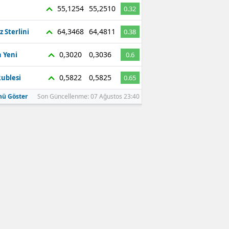
55,1254
55,2510
0.32
64,3468
64,4811
z Sterlini
0.38
0,3020
0,3036
 Yeni
0.6
0,5822
0,5825
ublesi
0.65
ü Göster
Son Güncellenme: 07 Ağustos 23:40