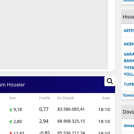
Tümün
Hisse
AEFE
AKB
GARA
BANK
THYA
YOLL
üm Hisseler
TUPR
Tümün
Son
Fark%
En Düşük
Saat
0,77
83.586.085,41
18:10
9,18
Dövi
2,94
68.908.325,15
18:10
2,80
Amer
-0,85
85.536.212,74
18:10
12,87