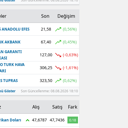
ü Göster
Son Güncellenme: 08.08.2026 18:10
ler
Son
Değişim
21,58
(0,56%)
S ANADOLU EFES
67,40
(0,45%)
NK AKBANK
N GARANTI
127,00
(-0,63%)
ASI
O TURK HAVA
306,25
(-1,61%)
ARI
323,50
(0,62%)
S TUPRAS
ü Göster
Son Güncellenme: 08.08.2026 18:10
z
Alış
Satış
Fark
47,6787
47,7436
ikan Doları
0.18