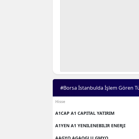
#Borsa İstanbulda İşlem Gören T
Hisse
A1CAP A1 CAPITAL YATIRIM
A1YEN A1 YENILENEBILIR ENERJI
AAGYO AGAOGLU GMYO