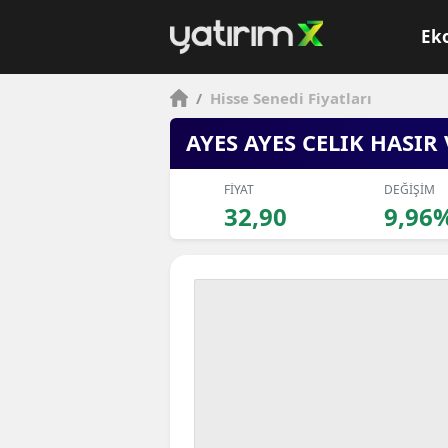
Ek
/
Hisse Senedi Fiyatları
AYES AYES CELIK HASIR 
FİYAT
DEĞİŞİM
32,90
9,96