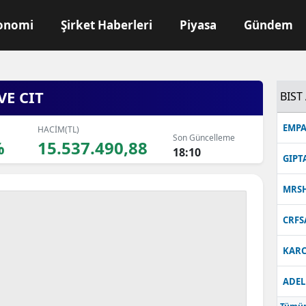
onomi
Şirket Haberleri
Piyasa
Gündem
VE CIT
BIST 
EMPA
HACİM(TL)
Son Güncelleme
%
15.537.490,88
18:10
GIPT
MRS
CRFS
KARC
ADEL