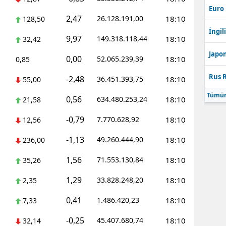
Euro
2,47
26.128.191,00
18:10
128,50
İngili
9,97
149.318.118,44
18:10
32,42
Japon
0,00
52.065.239,39
18:10
0,85
Rus R
-2,48
36.451.393,75
18:10
55,00
Tümün
0,56
634.480.253,24
18:10
21,58
-0,79
7.770.628,92
18:10
12,56
-1,13
49.260.444,90
18:10
236,00
1,56
71.553.130,84
18:10
35,26
1,29
33.828.248,20
18:10
2,35
0,41
1.486.420,23
18:10
7,33
-0,25
45.407.680,74
18:10
32,14