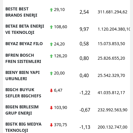
BESTE BEST
29,10
2,54
311.681.294,62
BRANDS ENERJI
BETAE BETA ENERJI
108,60
9,97
1.120.204.380,10
VE TEKNOLOJI
0,58
BEYAZ BEYAZ FILO
15.073.853,50
24,20
BFREN BOSCH
126,20
0,80
25.826.655,20
FREN SISTEMLERI
BIENY BIEN YAPI
20,00
0,40
25.542.329,70
URUNLERI
BIGCH BUYUK
6,47
-1,22
41.035.812,17
SEFLER BIGCHEFS
BIGEN BIRLESIM
103,90
-0,67
232.992.563,90
GRUP ENERJI
BIGTK BIG MEDYA
370,75
-1,13
200.132.747,00
TEKNOLOJI