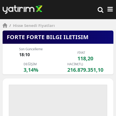
/
Hisse Senedi Fiyatları
FORTE FORTE BILGI ILETISIM
Son Güncelleme
FİYAT
18:10
118,20
DEĞİŞİM
HACİM(TL)
3,14%
216.879.351,10