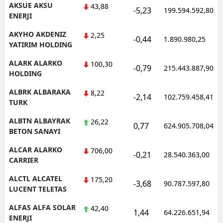
AKSUE AKSU
43,88
-5,23
199.594.592,80
ENERJI
AKYHO AKDENIZ
2,25
-0,44
1.890.980,25
YATIRIM HOLDING
ALARK ALARKO
100,30
-0,79
215.443.887,90
HOLDING
ALBRK ALBARAKA
8,22
-2,14
102.759.458,41
TURK
ALBTN ALBAYRAK
26,22
0,77
624.905.708,04
BETON SANAYI
ALCAR ALARKO
706,00
-0,21
28.540.363,00
CARRIER
ALCTL ALCATEL
175,20
-3,68
90.787.597,80
LUCENT TELETAS
ALFAS ALFA SOLAR
42,40
1,44
64.226.651,94
ENERJI