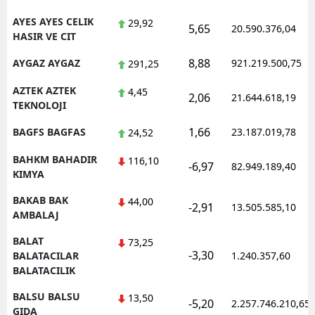
AYES AYES CELIK
29,92
5,65
20.590.376,04
HASIR VE CIT
8,88
AYGAZ AYGAZ
921.219.500,75
291,25
AZTEK AZTEK
4,45
2,06
21.644.618,19
TEKNOLOJI
1,66
BAGFS BAGFAS
23.187.019,78
24,52
BAHKM BAHADIR
116,10
-6,97
82.949.189,40
KIMYA
BAKAB BAK
44,00
-2,91
13.505.585,10
AMBALAJ
BALAT
73,25
-3,30
BALATACILAR
1.240.357,60
BALATACILIK
BALSU BALSU
13,50
-5,20
2.257.746.210,65
GIDA