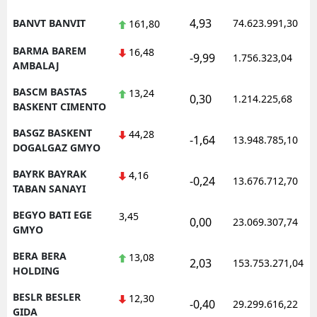
4,93
BANVT BANVIT
74.623.991,30
161,80
BARMA BAREM
16,48
-9,99
1.756.323,04
AMBALAJ
BASCM BASTAS
13,24
0,30
1.214.225,68
BASKENT CIMENTO
BASGZ BASKENT
44,28
-1,64
13.948.785,10
DOGALGAZ GMYO
BAYRK BAYRAK
4,16
-0,24
13.676.712,70
TABAN SANAYI
BEGYO BATI EGE
3,45
0,00
23.069.307,74
GMYO
BERA BERA
13,08
2,03
153.753.271,04
HOLDING
BESLR BESLER
12,30
-0,40
29.299.616,22
GIDA