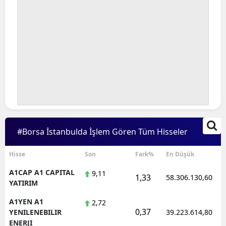
#Borsa İstanbulda İşlem Gören Tüm Hisseler
Hisse
Son
Fark%
En Düşük
A1CAP A1 CAPITAL
9,11
1,33
58.306.130,60
YATIRIM
A1YEN A1
2,72
0,37
YENILENEBILIR
39.223.614,80
ENERJI