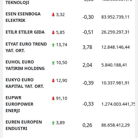
TEKNOLOJI
ESEN ESENBOGA
3,32
-0,30
83.952.739,11
ELEKTRIK
-0,51
ETILR ETILER GIDA
26.259.297,31
5,85
ETYAT EURO TREND
13,74
3,78
12.848.146,44
YAT. ORT.
EUHOL EURO
10,50
2,04
5.840.188,41
YATIRIM HOLDING
EUKYO EURO
12,90
-0,39
10.337.981,91
KAPITAL YAT. ORT.
EUPWR
91,10
-0,33
EUROPOWER
1.274.003.441,75
ENERJI
EUREN EUROPEN
3,89
0,26
86.658.412,29
ENDUSTRI