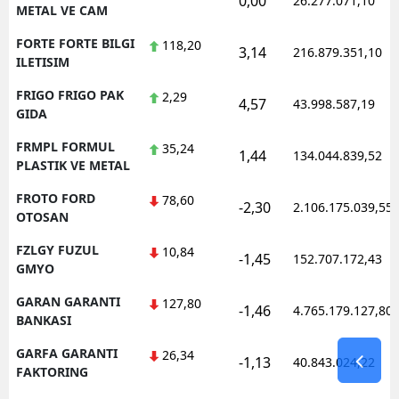
0,00
26.277.071,10
METAL VE CAM
FORTE FORTE BILGI
118,20
3,14
216.879.351,10
ILETISIM
FRIGO FRIGO PAK
2,29
4,57
43.998.587,19
GIDA
FRMPL FORMUL
35,24
1,44
134.044.839,52
PLASTIK VE METAL
FROTO FORD
78,60
-2,30
2.106.175.039,55
OTOSAN
FZLGY FUZUL
10,84
-1,45
152.707.172,43
GMYO
GARAN GARANTI
127,80
-1,46
4.765.179.127,80
BANKASI
GARFA GARANTI
26,34
-1,13
40.843.024,22
FAKTORING