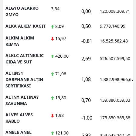
ALGYO ALARKO
3,34
0,00
120.008.309,71
GMYO
0,50
ALKA ALKIM KAGIT
9.778.140,99
8,09
ALKIM ALKIM
15,97
-0,81
16.525.582,48
KIMYA
ALKLC ALTINKILIC
420,00
2,69
526.507.599,50
GIDA VE SUT
ALTINS1
71,06
1,08
DARPHANE ALTIN
1.382.998.966,67
SERTIFIKASI
ALTNY ALTINAY
15,80
0,70
139.880.639,33
SAVUNMA
ALVES ALVES
1,98
-1,00
175.850.365,38
KABLO
ANELE ANEL
121,90
6,93
353.642.247,50