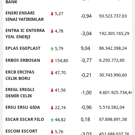
BANK
ENSRI ENSARI
5,27
-0,94
93.523.737,63
SINAI YATIRIMLAR
ENTRA IC ENTERRA
4,78
-3,04
192.305.165,29
YEN. ENERJI
9,04
EPLAS EGEPLAST
86.342.398,24
5,79
-0,77
ERBOS ERBOSAN
6.250.772,60
154,80
ERCB ERCIYAS
47,70
-0,21
30.743.990,60
CELIK BORU
EREGL EREGLI
41,56
-1,00
4.601.925.734,44
DEMIR CELIK
-0,96
ERSU ERSU GIDA
5.516.582,04
22,74
0,18
ESCAR ESCAR FILO
67.898.891,58
44,82
ESCOM ESCORT
5,76
-3,03
452.688.637,76