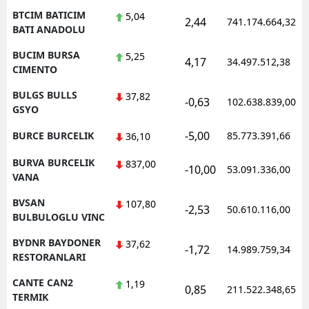
BTCIM BATICIM
5,04
2,44
741.174.664,32
BATI ANADOLU
BUCIM BURSA
5,25
4,17
34.497.512,38
CIMENTO
BULGS BULLS
37,82
-0,63
102.638.839,00
GSYO
-5,00
BURCE BURCELIK
85.773.391,66
36,10
BURVA BURCELIK
837,00
-10,00
53.091.336,00
VANA
BVSAN
107,80
-2,53
50.610.116,00
BULBULOGLU VINC
BYDNR BAYDONER
37,62
-1,72
14.989.759,34
RESTORANLARI
CANTE CAN2
1,19
0,85
211.522.348,65
TERMIK