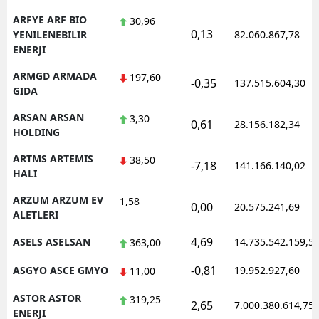
ARFYE ARF BIO
30,96
0,13
YENILENEBILIR
82.060.867,78
ENERJI
ARMGD ARMADA
197,60
-0,35
137.515.604,30
GIDA
ARSAN ARSAN
3,30
0,61
28.156.182,34
HOLDING
ARTMS ARTEMIS
38,50
-7,18
141.166.140,02
HALI
ARZUM ARZUM EV
1,58
0,00
20.575.241,69
ALETLERI
4,69
ASELS ASELSAN
14.735.542.159,5
363,00
-0,81
ASGYO ASCE GMYO
19.952.927,60
11,00
ASTOR ASTOR
319,25
2,65
7.000.380.614,75
ENERJI