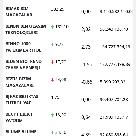
BIMAS BIM
382,25
0,00
3.110.582.110,00
MAGAZALAR
BINBN BIN ULASIM
182,10
2,02
50.243.138,70
TEKNOLOJILERI
BINHO 1000
9,78
2,73
164.727.594,19
YATIRIMLAR HOL.
BIOEN BIOTREND
17,70
-1,56
182.772.498,89
CEVRE VE ENERJI
BIZIM BIZIM
24,08
-0,66
5.899.293,32
MAGAZALARI
BJKAS BESIKTAS
1,75
0,00
90.407.704,28
FUTBOL YAT.
BLCYT BILICI
18,90
0,64
21.999.135,17
YATIRIM
BLUME BLUME
34,26
4,39
92.080.898,64