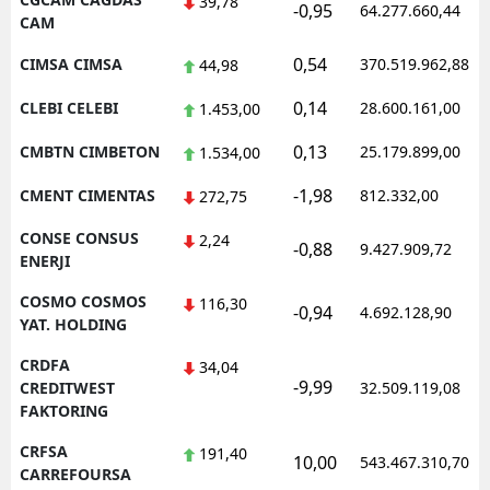
39,78
-0,95
64.277.660,44
CAM
0,54
CIMSA CIMSA
370.519.962,88
44,98
0,14
CLEBI CELEBI
28.600.161,00
1.453,00
0,13
CMBTN CIMBETON
25.179.899,00
1.534,00
-1,98
CMENT CIMENTAS
812.332,00
272,75
CONSE CONSUS
2,24
-0,88
9.427.909,72
ENERJI
COSMO COSMOS
116,30
-0,94
4.692.128,90
YAT. HOLDING
CRDFA
34,04
-9,99
CREDITWEST
32.509.119,08
FAKTORING
CRFSA
191,40
10,00
543.467.310,70
CARREFOURSA