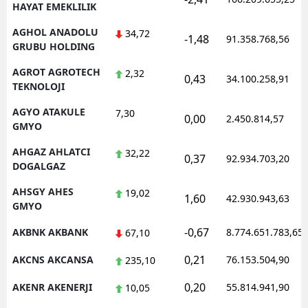
HAYAT EMEKLILIK
AGHOL ANADOLU
34,72
-1,48
91.358.768,56
GRUBU HOLDING
AGROT AGROTECH
2,32
0,43
34.100.258,91
TEKNOLOJI
AGYO ATAKULE
7,30
0,00
2.450.814,57
GMYO
AHGAZ AHLATCI
32,22
0,37
92.934.703,20
DOGALGAZ
AHSGY AHES
19,02
1,60
42.930.943,63
GMYO
-0,67
AKBNK AKBANK
8.774.651.783,65
67,10
0,21
AKCNS AKCANSA
76.153.504,90
235,10
0,20
AKENR AKENERJI
55.814.941,90
10,05