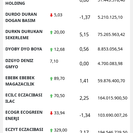
0,00
HOLDING
DURDO DURAN
5,03
-1,37
5.210.125,10
DOGAN BASIM
DURKN DURUKAN
20,00
5,15
75.265.963,42
SEKERLEME
0,56
DYOBY DYO BOYA
8.853.056,54
12,68
DZGYO DENIZ
7,10
0,00
4.700.083,98
GMYO
EBEBK EBEBEK
89,70
1,41
59.876.400,70
MAGAZACILIK
ECILC ECZACIBASI
70,50
2,25
164.015.900,50
ILAC
ECOGR ECOGREEN
33,94
-1,34
103.690.007,26
ENERJI
ECZYT ECZACIBASI
329,00
2,17
194.546.729,50