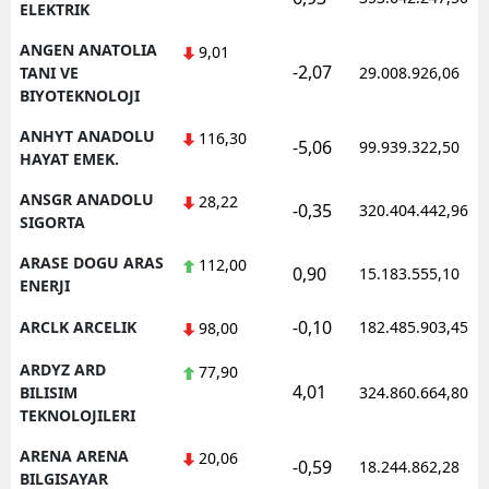
ELEKTRIK
ANGEN ANATOLIA
9,01
-2,07
TANI VE
29.008.926,06
BIYOTEKNOLOJI
ANHYT ANADOLU
116,30
-5,06
99.939.322,50
HAYAT EMEK.
ANSGR ANADOLU
28,22
-0,35
320.404.442,96
SIGORTA
ARASE DOGU ARAS
112,00
0,90
15.183.555,10
ENERJI
-0,10
ARCLK ARCELIK
182.485.903,45
98,00
ARDYZ ARD
77,90
4,01
BILISIM
324.860.664,80
TEKNOLOJILERI
ARENA ARENA
20,06
-0,59
18.244.862,28
BILGISAYAR