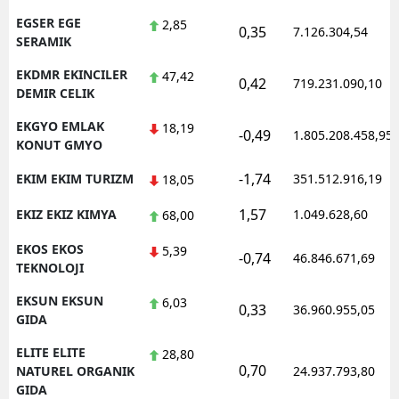
EGSER EGE
2,85
0,35
7.126.304,54
SERAMIK
EKDMR EKINCILER
47,42
0,42
719.231.090,10
DEMIR CELIK
EKGYO EMLAK
18,19
-0,49
1.805.208.458,95
KONUT GMYO
-1,74
EKIM EKIM TURIZM
351.512.916,19
18,05
1,57
EKIZ EKIZ KIMYA
1.049.628,60
68,00
EKOS EKOS
5,39
-0,74
46.846.671,69
TEKNOLOJI
EKSUN EKSUN
6,03
0,33
36.960.955,05
GIDA
ELITE ELITE
28,80
0,70
NATUREL ORGANIK
24.937.793,80
GIDA