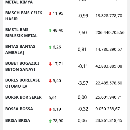
METAL KIMYA
BMSCH BMS CELIK
11,95
-0,99
13.828.778,70
HASIR
BMSTL BMS
48,40
7,60
206.440.705,56
BIRLESIK METAL
BNTAS BANTAS
6,26
0,81
14.786.890,57
AMBALAJ
BOBET BOGAZICI
17,71
-0,11
42.883.885,08
BETON SANAYI
BORLS BORLEASE
5,40
-3,57
22.485.578,60
OTOMOTIV
0,00
BORSK BOR SEKER
25.601.940,71
5,61
-0,32
BOSSA BOSSA
9.050.238,67
6,19
0,06
BRISA BRISA
23.861.318,45
78,90