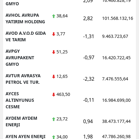
2,09
16.466.828,19
GMYO
AVHOL AVRUPA
38,64
2,82
101.568.132,16
YATIRIM HOLDING
AVOD A.V.O.D GIDA
3,77
-1,31
9.463.723,67
VE TARIM
AVPGY
51,25
-0,97
AVRUPAKENT
16.420.722,45
GMYO
AVTUR AVRASYA
12,65
-2,32
7.476.555,64
PETROL VE TUR.
AYCES
463,50
-0,11
ALTINYUNUS
16.984.699,00
CESME
AYDEM AYDEM
23,72
0,94
38.473.177,44
ENERJI
1,98
AYEN AYEN ENERJI
47.786.260,98
34,00