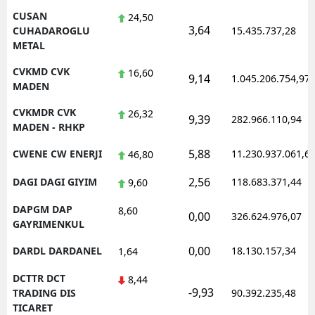
CUSAN
24,50
3,64
CUHADAROGLU
15.435.737,28
METAL
CVKMD CVK
16,60
9,14
1.045.206.754,97
MADEN
CVKMDR CVK
26,32
9,39
282.966.110,94
MADEN - RHKP
5,88
CWENE CW ENERJI
11.230.937.061,6
46,80
2,56
DAGI DAGI GIYIM
118.683.371,44
9,60
DAPGM DAP
8,60
0,00
326.624.976,07
GAYRIMENKUL
0,00
DARDL DARDANEL
18.130.157,34
1,64
DCTTR DCT
8,44
-9,93
TRADING DIS
90.392.235,48
TICARET