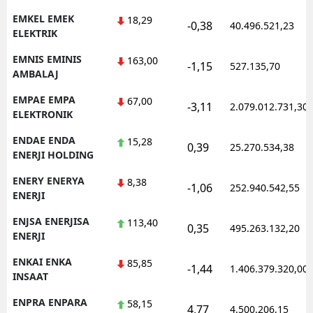
EMKEL EMEK
18,29
-0,38
40.496.521,23
ELEKTRIK
EMNIS EMINIS
163,00
-1,15
527.135,70
AMBALAJ
EMPAE EMPA
67,00
-3,11
2.079.012.731,30
ELEKTRONIK
ENDAE ENDA
15,28
0,39
25.270.534,38
ENERJI HOLDING
ENERY ENERYA
8,38
-1,06
252.940.542,55
ENERJI
ENJSA ENERJISA
113,40
0,35
495.263.132,20
ENERJI
ENKAI ENKA
85,85
-1,44
1.406.379.320,00
INSAAT
ENPRA ENPARA
58,15
4,77
4.500.206,15