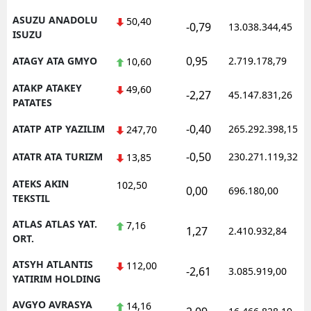
ASUZU ANADOLU
50,40
-0,79
13.038.344,45
ISUZU
0,95
ATAGY ATA GMYO
2.719.178,79
10,60
ATAKP ATAKEY
49,60
-2,27
45.147.831,26
PATATES
-0,40
ATATP ATP YAZILIM
265.292.398,15
247,70
-0,50
ATATR ATA TURIZM
230.271.119,32
13,85
ATEKS AKIN
102,50
0,00
696.180,00
TEKSTIL
ATLAS ATLAS YAT.
7,16
1,27
2.410.932,84
ORT.
ATSYH ATLANTIS
112,00
-2,61
3.085.919,00
YATIRIM HOLDING
AVGYO AVRASYA
14,16