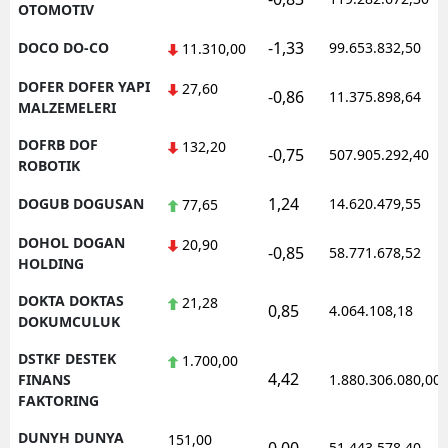
OTOMOTIV
-1,33
DOCO DO-CO
99.653.832,50
11.310,00
DOFER DOFER YAPI
27,60
-0,86
11.375.898,64
MALZEMELERI
DOFRB DOF
132,20
-0,75
507.905.292,40
ROBOTIK
1,24
DOGUB DOGUSAN
14.620.479,55
77,65
DOHOL DOGAN
20,90
-0,85
58.771.678,52
HOLDING
DOKTA DOKTAS
21,28
0,85
4.064.108,18
DOKUMCULUK
DSTKF DESTEK
1.700,00
4,42
FINANS
1.880.306.080,00
FAKTORING
DUNYH DUNYA
151,00
51.443.578,40