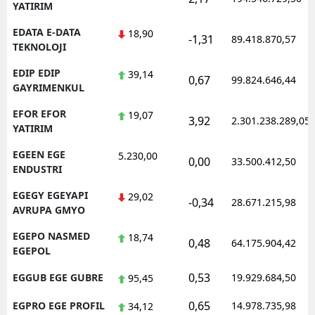
YATIRIM
EDATA E-DATA
18,90
-1,31
89.418.870,57
TEKNOLOJI
EDIP EDIP
39,14
0,67
99.824.646,44
GAYRIMENKUL
EFOR EFOR
19,07
3,92
2.301.238.289,05
YATIRIM
EGEEN EGE
5.230,00
0,00
33.500.412,50
ENDUSTRI
EGEGY EGEYAPI
29,02
-0,34
28.671.215,98
AVRUPA GMYO
EGEPO NASMED
18,74
0,48
64.175.904,42
EGEPOL
0,53
EGGUB EGE GUBRE
19.929.684,50
95,45
0,65
EGPRO EGE PROFIL
14.978.735,98
34,12