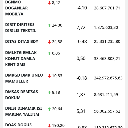
DGNMO
8,42
-4,10
DOGANLAR
28.607.701,71
MOBILYA
DIRIT DIRITEKS
24,00
7,72
1.875.603,30
DIRILIS TEKSTIL
-0,48
DITAS DITAS BDY
25.331.235,80
24,88
DMLKTG EMLAK
6,06
0,50
KONUT DAMLA
38.463.808,21
KENT GMS
DMRGD DMR UNLU
10,83
-0,18
242.972.675,63
MAMULLER
DMSAS DEMISAS
8,18
1,87
8.631.211,59
DOKUM
DNISI DINAMIK ISI
20,64
5,31
56.002.657,62
MAKINA YALITIM
DOAS DOGUS
190,20
-0,83
119.282.672,30