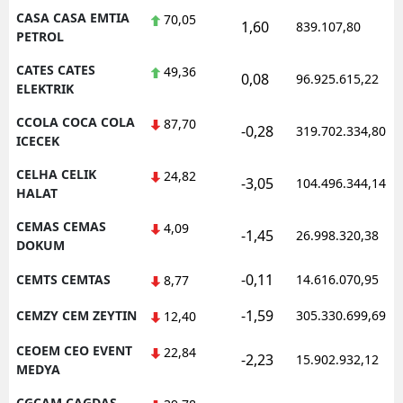
CASA CASA EMTIA
70,05
1,60
839.107,80
PETROL
CATES CATES
49,36
0,08
96.925.615,22
ELEKTRIK
CCOLA COCA COLA
87,70
-0,28
319.702.334,80
ICECEK
CELHA CELIK
24,82
-3,05
104.496.344,14
HALAT
CEMAS CEMAS
4,09
-1,45
26.998.320,38
DOKUM
-0,11
CEMTS CEMTAS
14.616.070,95
8,77
-1,59
CEMZY CEM ZEYTIN
305.330.699,69
12,40
CEOEM CEO EVENT
22,84
-2,23
15.902.932,12
MEDYA
CGCAM CAGDAS