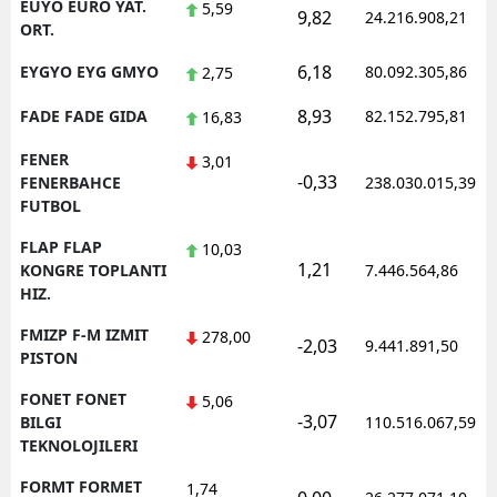
EUYO EURO YAT.
5,59
9,82
24.216.908,21
ORT.
6,18
EYGYO EYG GMYO
80.092.305,86
2,75
8,93
FADE FADE GIDA
82.152.795,81
16,83
FENER
3,01
-0,33
FENERBAHCE
238.030.015,39
FUTBOL
FLAP FLAP
10,03
1,21
KONGRE TOPLANTI
7.446.564,86
HIZ.
FMIZP F-M IZMIT
278,00
-2,03
9.441.891,50
PISTON
FONET FONET
5,06
-3,07
BILGI
110.516.067,59
TEKNOLOJILERI
FORMT FORMET
1,74