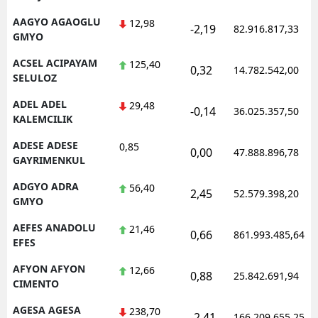
AAGYO AGAOGLU
12,98
-2,19
82.916.817,33
GMYO
ACSEL ACIPAYAM
125,40
0,32
14.782.542,00
SELULOZ
ADEL ADEL
29,48
-0,14
36.025.357,50
KALEMCILIK
ADESE ADESE
0,85
0,00
47.888.896,78
GAYRIMENKUL
ADGYO ADRA
56,40
2,45
52.579.398,20
GMYO
AEFES ANADOLU
21,46
0,66
861.993.485,64
EFES
AFYON AFYON
12,66
0,88
25.842.691,94
CIMENTO
AGESA AGESA
238,70
-2,41
166.209.655,25