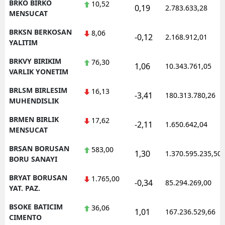
BRKO BIRKO
10,52
0,19
2.783.633,28
MENSUCAT
BRKSN BERKOSAN
8,06
-0,12
2.168.912,01
YALITIM
BRKVY BIRIKIM
76,30
1,06
10.343.761,05
VARLIK YONETIM
BRLSM BIRLESIM
16,13
-3,41
180.313.780,26
MUHENDISLIK
BRMEN BIRLIK
17,62
-2,11
1.650.642,04
MENSUCAT
BRSAN BORUSAN
583,00
1,30
1.370.595.235,50
BORU SANAYI
BRYAT BORUSAN
1.765,00
-0,34
85.294.269,00
YAT. PAZ.
BSOKE BATICIM
36,06
1,01
167.236.529,66
CIMENTO