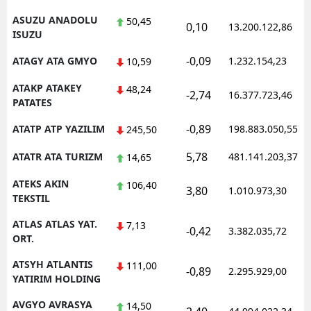
ASUZU ANADOLU
50,45
0,10
13.200.122,86
ISUZU
-0,09
ATAGY ATA GMYO
1.232.154,23
10,59
ATAKP ATAKEY
48,24
-2,74
16.377.723,46
PATATES
-0,89
ATATP ATP YAZILIM
198.883.050,55
245,50
5,78
ATATR ATA TURIZM
481.141.203,37
14,65
ATEKS AKIN
106,40
3,80
1.010.973,30
TEKSTIL
ATLAS ATLAS YAT.
7,13
-0,42
3.382.035,72
ORT.
ATSYH ATLANTIS
111,00
-0,89
2.295.929,00
YATIRIM HOLDING
AVGYO AVRASYA
14,50