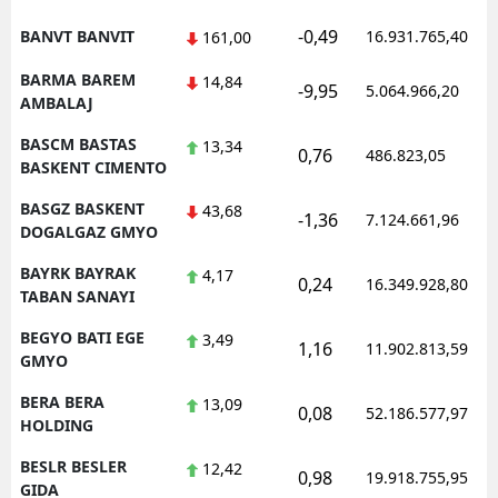
-0,49
BANVT BANVIT
16.931.765,40
161,00
BARMA BAREM
14,84
-9,95
5.064.966,20
AMBALAJ
BASCM BASTAS
13,34
0,76
486.823,05
BASKENT CIMENTO
BASGZ BASKENT
43,68
-1,36
7.124.661,96
DOGALGAZ GMYO
BAYRK BAYRAK
4,17
0,24
16.349.928,80
TABAN SANAYI
BEGYO BATI EGE
3,49
1,16
11.902.813,59
GMYO
BERA BERA
13,09
0,08
52.186.577,97
HOLDING
BESLR BESLER
12,42
0,98
19.918.755,95
GIDA