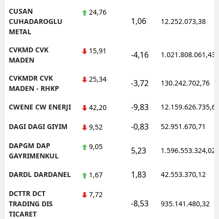
CUSAN
24,76
1,06
CUHADAROGLU
12.252.073,38
METAL
CVKMD CVK
15,91
-4,16
1.021.808.061,43
MADEN
CVKMDR CVK
25,34
-3,72
130.242.702,76
MADEN - RHKP
-9,83
CWENE CW ENERJI
12.159.626.735,6
42,20
-0,83
DAGI DAGI GIYIM
52.951.670,71
9,52
DAPGM DAP
9,05
5,23
1.596.553.324,02
GAYRIMENKUL
1,83
DARDL DARDANEL
42.553.370,12
1,67
DCTTR DCT
7,72
-8,53
TRADING DIS
935.141.480,32
TICARET