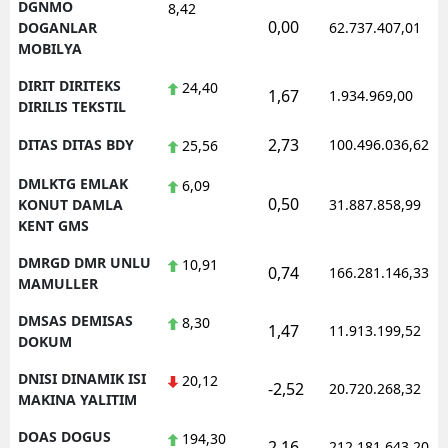
DGNMO
8,42
0,00
DOGANLAR
62.737.407,01
MOBILYA
DIRIT DIRITEKS
24,40
1,67
1.934.969,00
DIRILIS TEKSTIL
2,73
DITAS DITAS BDY
100.496.036,62
25,56
DMLKTG EMLAK
6,09
0,50
KONUT DAMLA
31.887.858,99
KENT GMS
DMRGD DMR UNLU
10,91
0,74
166.281.146,33
MAMULLER
DMSAS DEMISAS
8,30
1,47
11.913.199,52
DOKUM
DNISI DINAMIK ISI
20,12
-2,52
20.720.268,32
MAKINA YALITIM
DOAS DOGUS
194,30
2,16
212.181.643,20