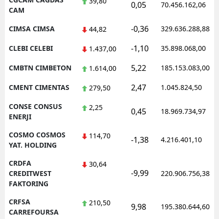
39,80
0,05
70.456.162,06
CAM
-0,36
CIMSA CIMSA
329.636.288,88
44,82
-1,10
CLEBI CELEBI
35.898.068,00
1.437,00
5,22
CMBTN CIMBETON
185.153.083,00
1.614,00
2,47
CMENT CIMENTAS
1.045.824,50
279,50
CONSE CONSUS
2,25
0,45
18.969.734,97
ENERJI
COSMO COSMOS
114,70
-1,38
4.216.401,10
YAT. HOLDING
CRDFA
30,64
-9,99
CREDITWEST
220.906.756,38
FAKTORING
CRFSA
210,50
9,98
195.380.644,60
CARREFOURSA