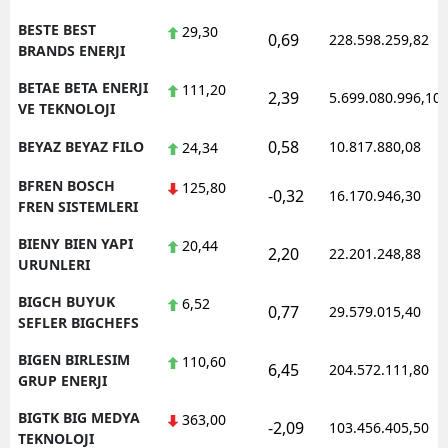
BESTE BEST
29,30
0,69
228.598.259,82
BRANDS ENERJI
BETAE BETA ENERJI
111,20
2,39
5.699.080.996,10
VE TEKNOLOJI
0,58
BEYAZ BEYAZ FILO
10.817.880,08
24,34
BFREN BOSCH
125,80
-0,32
16.170.946,30
FREN SISTEMLERI
BIENY BIEN YAPI
20,44
2,20
22.201.248,88
URUNLERI
BIGCH BUYUK
6,52
0,77
29.579.015,40
SEFLER BIGCHEFS
BIGEN BIRLESIM
110,60
6,45
204.572.111,80
GRUP ENERJI
BIGTK BIG MEDYA
363,00
-2,09
103.456.405,50
TEKNOLOJI