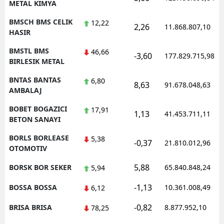
METAL KIMYA
BMSCH BMS CELIK
12,22
2,26
11.868.807,10
HASIR
BMSTL BMS
46,66
-3,60
177.829.715,98
BIRLESIK METAL
BNTAS BANTAS
6,80
8,63
91.678.048,63
AMBALAJ
BOBET BOGAZICI
17,91
1,13
41.453.711,11
BETON SANAYI
BORLS BORLEASE
5,38
-0,37
21.810.012,96
OTOMOTIV
5,88
BORSK BOR SEKER
65.840.848,24
5,94
-1,13
BOSSA BOSSA
10.361.008,49
6,12
-0,82
BRISA BRISA
8.877.952,10
78,25