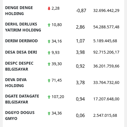
DENGE DENGE
2,28
-0,87
32.696.442,29
HOLDING
DERHL DERLUKS
10,80
2,86
54.288.577,48
YATIRIM HOLDING
1,07
DERIM DERIMOD
5.189.445,68
34,16
3,98
DESA DESA DERI
92.715.206,17
9,93
DESPC DESPEC
39,30
0,92
36.201.759,66
BILGISAYAR
DEVA DEVA
71,45
3,78
33.764.732,60
HOLDING
DGATE DATAGATE
107,20
0,94
17.207.648,00
BILGISAYAR
DGGYO DOGUS
34,36
0,06
2.547.015,68
GMYO