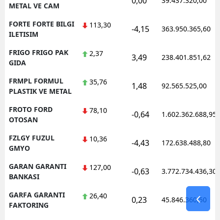
0,00
39.437.320,00
METAL VE CAM
FORTE FORTE BILGI
113,30
-4,15
363.950.365,60
ILETISIM
FRIGO FRIGO PAK
2,37
3,49
238.401.851,62
GIDA
FRMPL FORMUL
35,76
1,48
92.565.525,00
PLASTIK VE METAL
FROTO FORD
78,10
-0,64
1.602.362.688,95
OTOSAN
FZLGY FUZUL
10,36
-4,43
172.638.488,80
GMYO
GARAN GARANTI
127,00
-0,63
3.772.734.436,30
BANKASI
GARFA GARANTI
26,40
0,23
45.846.360,50
FAKTORING