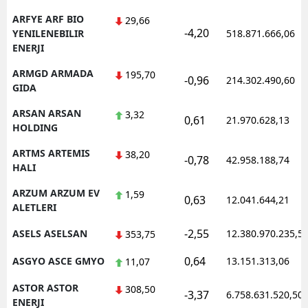
ARFYE ARF BIO
29,66
-4,20
YENILENEBILIR
518.871.666,06
ENERJI
ARMGD ARMADA
195,70
-0,96
214.302.490,60
GIDA
ARSAN ARSAN
3,32
0,61
21.970.628,13
HOLDING
ARTMS ARTEMIS
38,20
-0,78
42.958.188,74
HALI
ARZUM ARZUM EV
1,59
0,63
12.041.644,21
ALETLERI
-2,55
ASELS ASELSAN
12.380.970.235,5
353,75
0,64
ASGYO ASCE GMYO
13.151.313,06
11,07
ASTOR ASTOR
308,50
-3,37
6.758.631.520,50
ENERJI