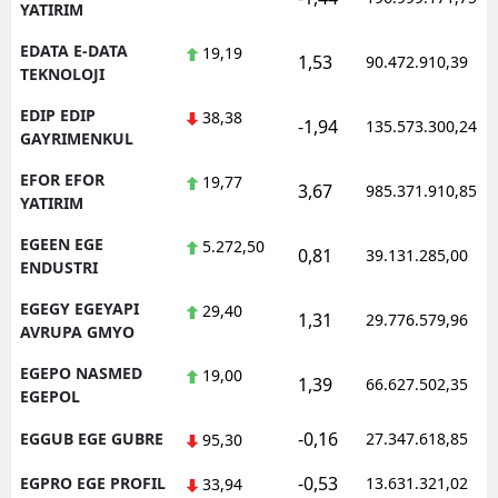
YATIRIM
EDATA E-DATA
19,19
1,53
90.472.910,39
TEKNOLOJI
EDIP EDIP
38,38
-1,94
135.573.300,24
GAYRIMENKUL
EFOR EFOR
19,77
3,67
985.371.910,85
YATIRIM
EGEEN EGE
5.272,50
0,81
39.131.285,00
ENDUSTRI
EGEGY EGEYAPI
29,40
1,31
29.776.579,96
AVRUPA GMYO
EGEPO NASMED
19,00
1,39
66.627.502,35
EGEPOL
-0,16
EGGUB EGE GUBRE
27.347.618,85
95,30
-0,53
EGPRO EGE PROFIL
13.631.321,02
33,94