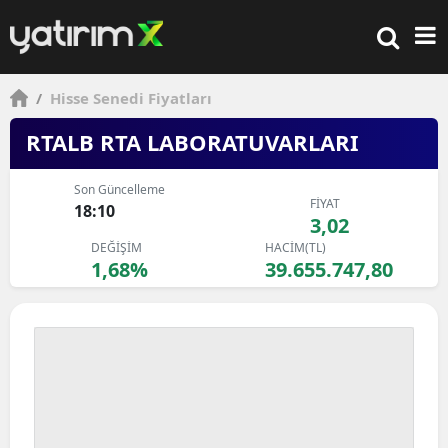
/
Hisse Senedi Fiyatları
RTALB RTA LABORATUVARLARI
Son Güncelleme
FİYAT
18:10
3,02
DEĞİŞİM
HACİM(TL)
1,68%
39.655.747,80