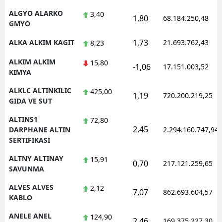
ALGYO ALARKO
3,40
1,80
68.184.250,48
GMYO
1,73
ALKA ALKIM KAGIT
21.693.762,43
8,23
ALKIM ALKIM
15,80
-1,06
17.151.003,52
KIMYA
ALKLC ALTINKILIC
425,00
1,19
720.200.219,25
GIDA VE SUT
ALTINS1
72,80
2,45
DARPHANE ALTIN
2.294.160.747,94
SERTIFIKASI
ALTNY ALTINAY
15,91
0,70
217.121.259,65
SAVUNMA
ALVES ALVES
2,12
7,07
862.693.604,57
KABLO
ANELE ANEL
124,90
2,46
169.375.227,30