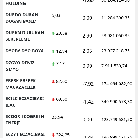
-1,66
HOLDING
DURDO DURAN
5,03
0,00
11.284.390,35
DOGAN BASIM
DURKN DURUKAN
20,58
2,90
53.981.050,35
SEKERLEME
2,05
DYOBY DYO BOYA
23.927.218,75
12,94
DZGYO DENIZ
7,17
0,99
7.911.539,74
GMYO
EBEBK EBEBEK
82,60
-7,92
174.464.082,00
MAGAZACILIK
ECILC ECZACIBASI
69,50
-1,42
340.990.573,30
ILAC
ECOGR ECOGREEN
33,94
0,00
123.749.581,50
ENERJI
ECZYT ECZACIBASI
324,25
-1,44
196.999.171,75