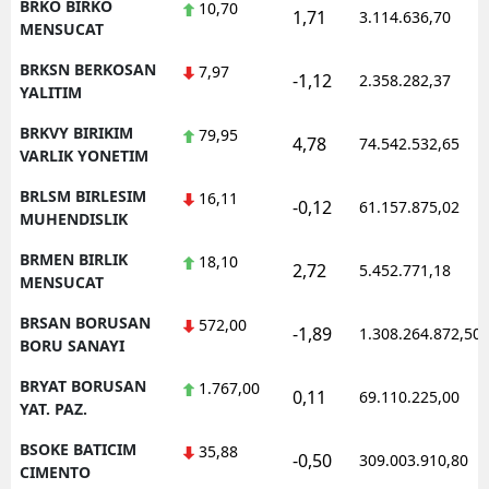
BRKO BIRKO
10,70
1,71
3.114.636,70
MENSUCAT
BRKSN BERKOSAN
7,97
-1,12
2.358.282,37
YALITIM
BRKVY BIRIKIM
79,95
4,78
74.542.532,65
VARLIK YONETIM
BRLSM BIRLESIM
16,11
-0,12
61.157.875,02
MUHENDISLIK
BRMEN BIRLIK
18,10
2,72
5.452.771,18
MENSUCAT
BRSAN BORUSAN
572,00
-1,89
1.308.264.872,50
BORU SANAYI
BRYAT BORUSAN
1.767,00
0,11
69.110.225,00
YAT. PAZ.
BSOKE BATICIM
35,88
-0,50
309.003.910,80
CIMENTO