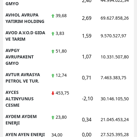
2,40
44.994.022,34
GMYO
AVHOL AVRUPA
39,68
2,69
69.627.858,26
YATIRIM HOLDING
AVOD A.V.O.D GIDA
3,83
1,59
9.570.527,97
VE TARIM
AVPGY
51,80
1,07
AVRUPAKENT
10.331.507,80
GMYO
AVTUR AVRASYA
12,74
0,71
7.463.383,75
PETROL VE TUR.
AYCES
453,75
-2,10
ALTINYUNUS
30.146.105,50
CESME
AYDEM AYDEM
23,80
0,34
21.045.453,24
ENERJI
0,00
AYEN AYEN ENERJI
27.525.395,28
34,00