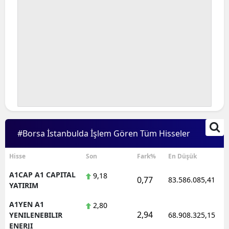
#Borsa İstanbulda İşlem Gören Tüm Hisseler
Hisse
Son
Fark%
En Düşük
A1CAP A1 CAPITAL
9,18
0,77
83.586.085,41
YATIRIM
A1YEN A1
2,80
2,94
YENILENEBILIR
68.908.325,15
ENERJI