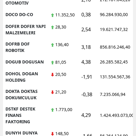
OTOMOTIV
0,38
DOCO DO-CO
96.284.930,00
11.352,50
DOFER DOFER YAPI
28,30
2,54
19.621.747,32
MALZEMELERI
DOFRB DOF
136,40
3,18
856.816.246,40
ROBOTIK
4,38
DOGUB DOGUSAN
26.285.582,45
81,05
DOHOL DOGAN
20,50
-1,91
131.554.567,36
HOLDING
DOKTA DOKTAS
21,20
-0,38
7.235.066,94
DOKUMCULUK
DSTKF DESTEK
1.773,00
4,29
FINANS
1.424.493.073,00
FAKTORING
DUNYH DUNYA
148,50
56.264.124,90