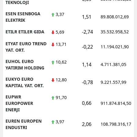
TEKNOLOJI
ESEN ESENBOGA
3,37
1,51
89.808.012,69
ELEKTRIK
-2,74
ETILR ETILER GIDA
35.532.958,52
5,69
ETYAT EURO TREND
13,71
-0,22
11.194.021,90
YAT. ORT.
EUHOL EURO
10,62
1,14
4.711.381,05
YATIRIM HOLDING
EUKYO EURO
12,80
-0,78
9.221.557,99
KAPITAL YAT. ORT.
EUPWR
91,70
0,66
EUROPOWER
911.874.814,50
ENERJI
EUREN EUROPEN
3,97
2,06
108.798.316,17
ENDUSTRI