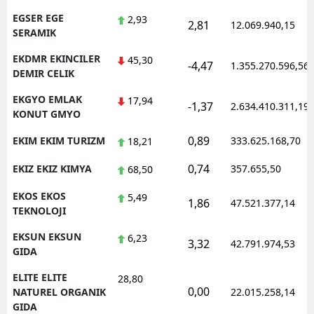
EGSER EGE
2,93
2,81
12.069.940,15
SERAMIK
EKDMR EKINCILER
45,30
-4,47
1.355.270.596,56
DEMIR CELIK
EKGYO EMLAK
17,94
-1,37
2.634.410.311,19
KONUT GMYO
0,89
EKIM EKIM TURIZM
333.625.168,70
18,21
0,74
EKIZ EKIZ KIMYA
357.655,50
68,50
EKOS EKOS
5,49
1,86
47.521.377,14
TEKNOLOJI
EKSUN EKSUN
6,23
3,32
42.791.974,53
GIDA
ELITE ELITE
28,80
0,00
NATUREL ORGANIK
22.015.258,14
GIDA