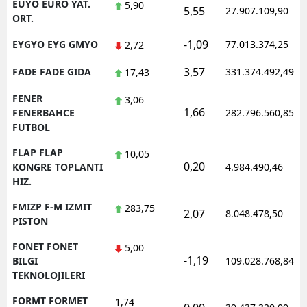
EUYO EURO YAT.
5,90
5,55
27.907.109,90
ORT.
-1,09
EYGYO EYG GMYO
77.013.374,25
2,72
3,57
FADE FADE GIDA
331.374.492,49
17,43
FENER
3,06
1,66
FENERBAHCE
282.796.560,85
FUTBOL
FLAP FLAP
10,05
0,20
KONGRE TOPLANTI
4.984.490,46
HIZ.
FMIZP F-M IZMIT
283,75
2,07
8.048.478,50
PISTON
FONET FONET
5,00
-1,19
BILGI
109.028.768,84
TEKNOLOJILERI
FORMT FORMET
1,74