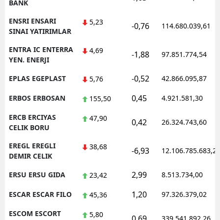
BANK
ENSRI ENSARI
5,23
-0,76
114.680.039,61
SINAI YATIRIMLAR
ENTRA IC ENTERRA
4,69
-1,88
97.851.774,54
YEN. ENERJI
-0,52
EPLAS EGEPLAST
42.866.095,87
5,76
0,45
ERBOS ERBOSAN
4.921.581,30
155,50
ERCB ERCIYAS
47,90
0,42
26.324.743,60
CELIK BORU
EREGL EREGLI
38,68
-6,93
12.106.785.683,2
DEMIR CELIK
2,99
ERSU ERSU GIDA
8.513.734,00
23,42
1,20
ESCAR ESCAR FILO
97.326.379,02
45,36
ESCOM ESCORT
5,80
0,69
339.541.892,26