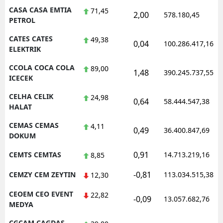
CASA CASA EMTIA
71,45
2,00
578.180,45
PETROL
CATES CATES
49,38
0,04
100.286.417,16
ELEKTRIK
CCOLA COCA COLA
89,00
1,48
390.245.737,55
ICECEK
CELHA CELIK
24,98
0,64
58.444.547,38
HALAT
CEMAS CEMAS
4,11
0,49
36.400.847,69
DOKUM
0,91
CEMTS CEMTAS
14.713.219,16
8,85
-0,81
CEMZY CEM ZEYTIN
113.034.515,38
12,30
CEOEM CEO EVENT
22,82
-0,09
13.057.682,76
MEDYA
CGCAM CAGDAS