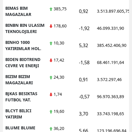
BIMAS BIM
385,75
0,92
3.513.897.605,75
MAGAZALAR
BINBN BIN ULASIM
178,60
-1,92
46.099.331,90
TEKNOLOJILERI
BINHO 1000
10,30
5,32
385.452.406,90
YATIRIMLAR HOL.
BIOEN BIOTREND
17,42
-1,58
68.461.191,64
CEVRE VE ENERJI
BIZIM BIZIM
24,30
0,91
3.572.297,46
MAGAZALARI
BJKAS BESIKTAS
1,74
-0,57
96.970.363,89
FUTBOL YAT.
BLCYT BILICI
19,60
3,70
33.743.198,65
YATIRIM
BLUME BLUME
36,20
5,66
123.196.696,84