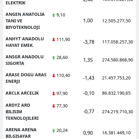
ELEKTRIK
ANGEN ANATOLIA
9,10
1,00
TANI VE
12.505.277,50
BIYOTEKNOLOJI
ANHYT ANADOLU
111,90
-3,78
117.058.257,30
HAYAT EMEK.
ANSGR ANADOLU
28,60
1,35
274.580.868,90
SIGORTA
ARASE DOGU ARAS
110,40
-1,43
21.457.753,20
ENERJI
-0,10
ARCLK ARCELIK
86.832.190,65
97,90
ARDYZ ARD
77,30
-0,77
BILISIM
274.219.710,30
TEKNOLOJILERI
ARENA ARENA
20,24
0,90
16.381.449,10
BILGISAYAR