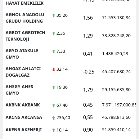
HAYAT EMEKLILIK
AGHOL ANADOLU
35,26
1,56
71.553.130,84
GRUBU HOLDING
AGROT AGROTECH
2,35
1,29
33.828.248,20
TEKNOLOJI
AGYO ATAKULE
7,33
0,41
1.486.420,23
GMYO
AHGAZ AHLATCI
32,14
-0,25
45.407.680,74
DOGALGAZ
AHSGY AHES
19,36
1,79
29.155.635,80
GMYO
0,45
AKBNK AKBANK
7.971.197.000,85
67,40
0,55
AKCNS AKCANSA
45.788.813,60
236,40
0,90
AKENR AKENERJI
51.859.410,14
10,14