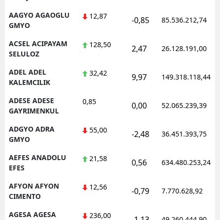
AAGYO AGAOGLU
12,87
-0,85
85.536.212,74
GMYO
ACSEL ACIPAYAM
128,50
2,47
26.128.191,00
SELULOZ
ADEL ADEL
32,42
9,97
149.318.118,44
KALEMCILIK
ADESE ADESE
0,85
0,00
52.065.239,39
GAYRIMENKUL
ADGYO ADRA
55,00
-2,48
36.451.393,75
GMYO
AEFES ANADOLU
21,58
0,56
634.480.253,24
EFES
AFYON AFYON
12,56
-0,79
7.770.628,92
CIMENTO
AGESA AGESA
236,00
-1,13
49.260.444,90