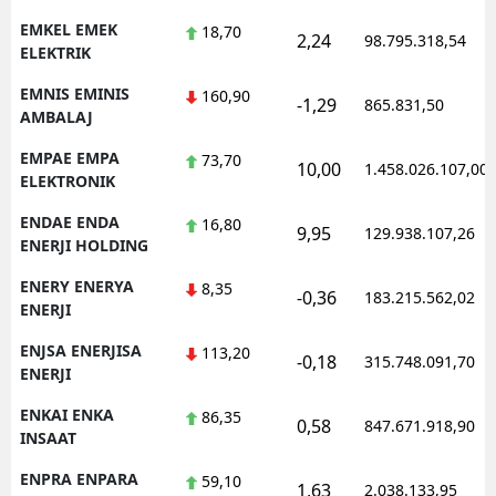
EMKEL EMEK
18,70
2,24
98.795.318,54
ELEKTRIK
EMNIS EMINIS
160,90
-1,29
865.831,50
AMBALAJ
EMPAE EMPA
73,70
10,00
1.458.026.107,00
ELEKTRONIK
ENDAE ENDA
16,80
9,95
129.938.107,26
ENERJI HOLDING
ENERY ENERYA
8,35
-0,36
183.215.562,02
ENERJI
ENJSA ENERJISA
113,20
-0,18
315.748.091,70
ENERJI
ENKAI ENKA
86,35
0,58
847.671.918,90
INSAAT
ENPRA ENPARA
59,10
1,63
2.038.133,95