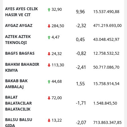
AYES AYES CELIK
32,90
9,96
15.537.490,88
HASIR VE CIT
-2,32
AYGAZ AYGAZ
471.219.693,00
284,50
AZTEK AZTEK
4,47
0,45
43.048.452,97
TEKNOLOJI
-0,82
BAGFS BAGFAS
12.758.532,52
24,32
BAHKM BAHADIR
113,30
-2,41
50.717.086,70
KIMYA
BAKAB BAK
44,68
1,55
15.758.914,54
AMBALAJ
BALAT
72,00
-1,71
BALATACILAR
1.548.845,50
BALATACILIK
BALSU BALSU
13,22
-2,07
713.863.347,85
GIDA