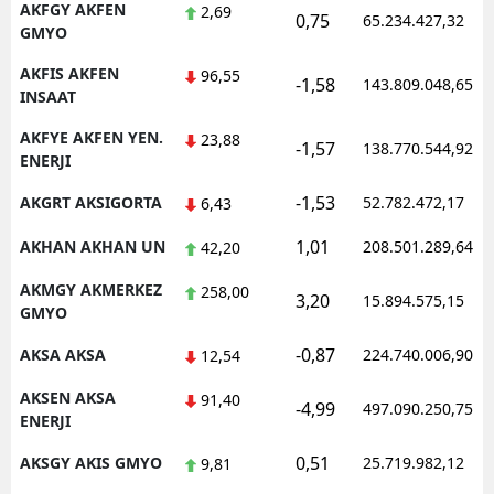
AKFGY AKFEN
2,69
0,75
65.234.427,32
GMYO
AKFIS AKFEN
96,55
-1,58
143.809.048,65
INSAAT
AKFYE AKFEN YEN.
23,88
-1,57
138.770.544,92
ENERJI
-1,53
AKGRT AKSIGORTA
52.782.472,17
6,43
1,01
AKHAN AKHAN UN
208.501.289,64
42,20
AKMGY AKMERKEZ
258,00
3,20
15.894.575,15
GMYO
-0,87
AKSA AKSA
224.740.006,90
12,54
AKSEN AKSA
91,40
-4,99
497.090.250,75
ENERJI
0,51
AKSGY AKIS GMYO
25.719.982,12
9,81