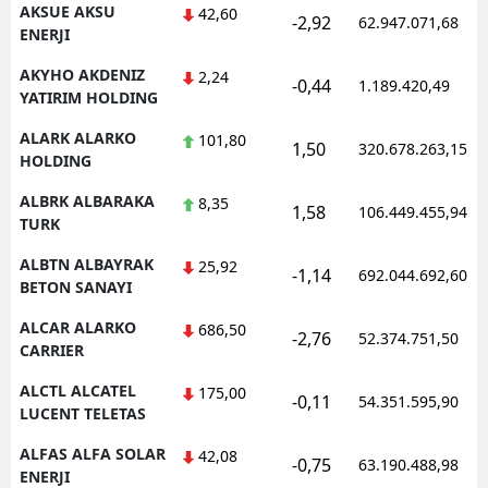
AKSUE AKSU
42,60
-2,92
62.947.071,68
ENERJI
AKYHO AKDENIZ
2,24
-0,44
1.189.420,49
YATIRIM HOLDING
ALARK ALARKO
101,80
1,50
320.678.263,15
HOLDING
ALBRK ALBARAKA
8,35
1,58
106.449.455,94
TURK
ALBTN ALBAYRAK
25,92
-1,14
692.044.692,60
BETON SANAYI
ALCAR ALARKO
686,50
-2,76
52.374.751,50
CARRIER
ALCTL ALCATEL
175,00
-0,11
54.351.595,90
LUCENT TELETAS
ALFAS ALFA SOLAR
42,08
-0,75
63.190.488,98
ENERJI