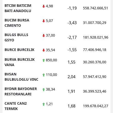
BTCIM BATICIM
4,98
-1,19
558.742.666,51
BATI ANADOLU
BUCIM BURSA
5,07
-3,43
31.007.700,29
CIMENTO
BULGS BULLS
37,00
-2,17
181.928.021,96
GSYO
-1,55
BURCE BURCELIK
77.406.946,18
35,54
BURVA BURCELIK
850,00
1,55
30.260.376,00
VANA
BVSAN
110,00
2,04
57.947.412,90
BULBULOGLU VINC
BYDNR BAYDONER
38,34
1,91
36.399.523,46
RESTORANLARI
CANTE CAN2
1,21
1,68
199.678.042,27
TERMIK