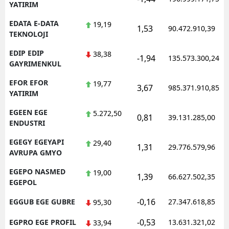
YATIRIM
EDATA E-DATA
19,19
1,53
90.472.910,39
TEKNOLOJI
EDIP EDIP
38,38
-1,94
135.573.300,24
GAYRIMENKUL
EFOR EFOR
19,77
3,67
985.371.910,85
YATIRIM
EGEEN EGE
5.272,50
0,81
39.131.285,00
ENDUSTRI
EGEGY EGEYAPI
29,40
1,31
29.776.579,96
AVRUPA GMYO
EGEPO NASMED
19,00
1,39
66.627.502,35
EGEPOL
-0,16
EGGUB EGE GUBRE
27.347.618,85
95,30
-0,53
EGPRO EGE PROFIL
13.631.321,02
33,94