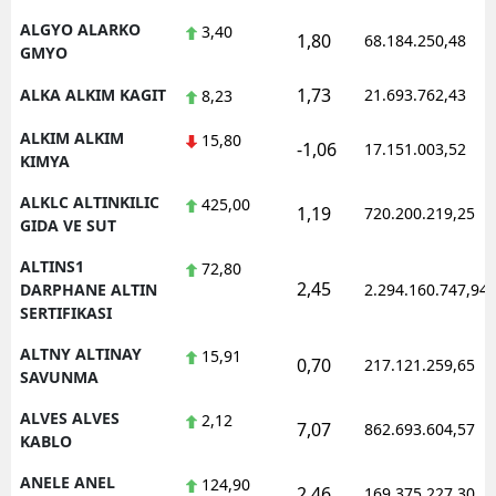
ALGYO ALARKO
3,40
1,80
68.184.250,48
GMYO
1,73
ALKA ALKIM KAGIT
21.693.762,43
8,23
ALKIM ALKIM
15,80
-1,06
17.151.003,52
KIMYA
ALKLC ALTINKILIC
425,00
1,19
720.200.219,25
GIDA VE SUT
ALTINS1
72,80
2,45
DARPHANE ALTIN
2.294.160.747,94
SERTIFIKASI
ALTNY ALTINAY
15,91
0,70
217.121.259,65
SAVUNMA
ALVES ALVES
2,12
7,07
862.693.604,57
KABLO
ANELE ANEL
124,90
2,46
169.375.227,30