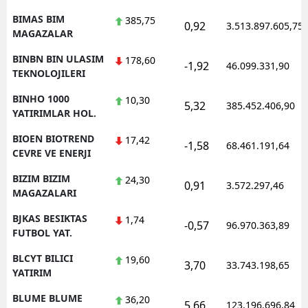
BIMAS BIM
385,75
0,92
3.513.897.605,75
MAGAZALAR
BINBN BIN ULASIM
178,60
-1,92
46.099.331,90
TEKNOLOJILERI
BINHO 1000
10,30
5,32
385.452.406,90
YATIRIMLAR HOL.
BIOEN BIOTREND
17,42
-1,58
68.461.191,64
CEVRE VE ENERJI
BIZIM BIZIM
24,30
0,91
3.572.297,46
MAGAZALARI
BJKAS BESIKTAS
1,74
-0,57
96.970.363,89
FUTBOL YAT.
BLCYT BILICI
19,60
3,70
33.743.198,65
YATIRIM
BLUME BLUME
36,20
5,66
123.196.696,84