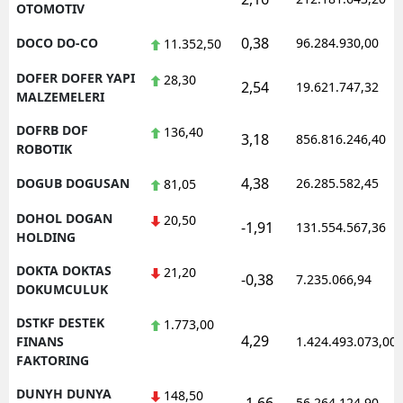
OTOMOTIV
0,38
DOCO DO-CO
96.284.930,00
11.352,50
DOFER DOFER YAPI
28,30
2,54
19.621.747,32
MALZEMELERI
DOFRB DOF
136,40
3,18
856.816.246,40
ROBOTIK
4,38
DOGUB DOGUSAN
26.285.582,45
81,05
DOHOL DOGAN
20,50
-1,91
131.554.567,36
HOLDING
DOKTA DOKTAS
21,20
-0,38
7.235.066,94
DOKUMCULUK
DSTKF DESTEK
1.773,00
4,29
FINANS
1.424.493.073,00
FAKTORING
DUNYH DUNYA
148,50
56.264.124,90