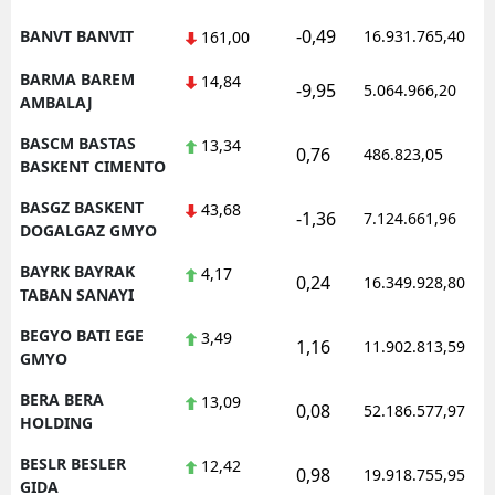
-0,49
BANVT BANVIT
16.931.765,40
161,00
BARMA BAREM
14,84
-9,95
5.064.966,20
AMBALAJ
BASCM BASTAS
13,34
0,76
486.823,05
BASKENT CIMENTO
BASGZ BASKENT
43,68
-1,36
7.124.661,96
DOGALGAZ GMYO
BAYRK BAYRAK
4,17
0,24
16.349.928,80
TABAN SANAYI
BEGYO BATI EGE
3,49
1,16
11.902.813,59
GMYO
BERA BERA
13,09
0,08
52.186.577,97
HOLDING
BESLR BESLER
12,42
0,98
19.918.755,95
GIDA