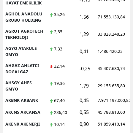
HAYAT EMEKLILIK
AGHOL ANADOLU
35,26
1,56
71.553.130,84
GRUBU HOLDING
AGROT AGROTECH
2,35
1,29
33.828.248,20
TEKNOLOJI
AGYO ATAKULE
7,33
0,41
1.486.420,23
GMYO
AHGAZ AHLATCI
32,14
-0,25
45.407.680,74
DOGALGAZ
AHSGY AHES
19,36
1,79
29.155.635,80
GMYO
0,45
AKBNK AKBANK
7.971.197.000,85
67,40
0,55
AKCNS AKCANSA
45.788.813,60
236,40
0,90
AKENR AKENERJI
51.859.410,14
10,14