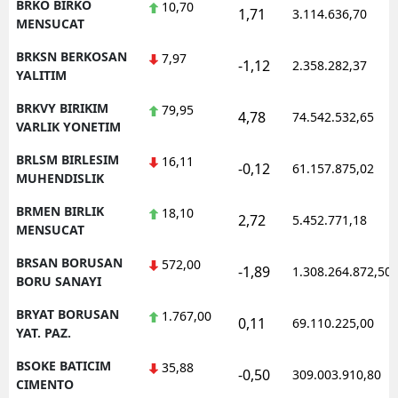
BRKO BIRKO
10,70
1,71
3.114.636,70
MENSUCAT
BRKSN BERKOSAN
7,97
-1,12
2.358.282,37
YALITIM
BRKVY BIRIKIM
79,95
4,78
74.542.532,65
VARLIK YONETIM
BRLSM BIRLESIM
16,11
-0,12
61.157.875,02
MUHENDISLIK
BRMEN BIRLIK
18,10
2,72
5.452.771,18
MENSUCAT
BRSAN BORUSAN
572,00
-1,89
1.308.264.872,50
BORU SANAYI
BRYAT BORUSAN
1.767,00
0,11
69.110.225,00
YAT. PAZ.
BSOKE BATICIM
35,88
-0,50
309.003.910,80
CIMENTO