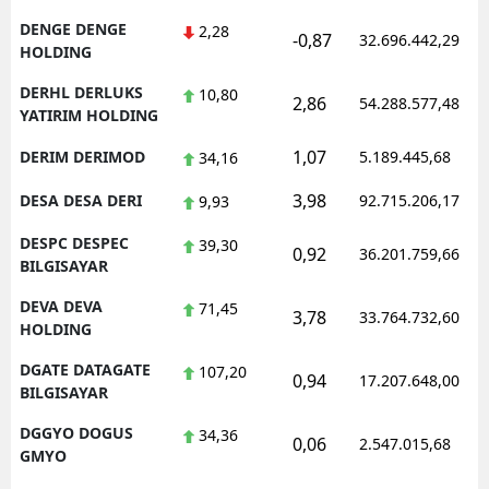
DENGE DENGE
2,28
-0,87
32.696.442,29
HOLDING
DERHL DERLUKS
10,80
2,86
54.288.577,48
YATIRIM HOLDING
1,07
DERIM DERIMOD
5.189.445,68
34,16
3,98
DESA DESA DERI
92.715.206,17
9,93
DESPC DESPEC
39,30
0,92
36.201.759,66
BILGISAYAR
DEVA DEVA
71,45
3,78
33.764.732,60
HOLDING
DGATE DATAGATE
107,20
0,94
17.207.648,00
BILGISAYAR
DGGYO DOGUS
34,36
0,06
2.547.015,68
GMYO