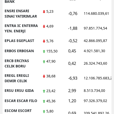
BANK
ENSRI ENSARI
5,23
-0,76
114.680.039,61
SINAI YATIRIMLAR
ENTRA IC ENTERRA
4,69
-1,88
97.851.774,54
YEN. ENERJI
-0,52
EPLAS EGEPLAST
42.866.095,87
5,76
0,45
ERBOS ERBOSAN
4.921.581,30
155,50
ERCB ERCIYAS
47,90
0,42
26.324.743,60
CELIK BORU
EREGL EREGLI
38,68
-6,93
12.106.785.683,2
DEMIR CELIK
2,99
ERSU ERSU GIDA
8.513.734,00
23,42
1,20
ESCAR ESCAR FILO
97.326.379,02
45,36
ESCOM ESCORT
5,80
0,69
339.541.892,26