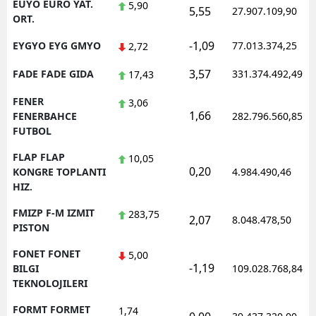
EUYO EURO YAT.
5,90
5,55
27.907.109,90
ORT.
-1,09
EYGYO EYG GMYO
77.013.374,25
2,72
3,57
FADE FADE GIDA
331.374.492,49
17,43
FENER
3,06
1,66
FENERBAHCE
282.796.560,85
FUTBOL
FLAP FLAP
10,05
0,20
KONGRE TOPLANTI
4.984.490,46
HIZ.
FMIZP F-M IZMIT
283,75
2,07
8.048.478,50
PISTON
FONET FONET
5,00
-1,19
BILGI
109.028.768,84
TEKNOLOJILERI
FORMT FORMET
1,74