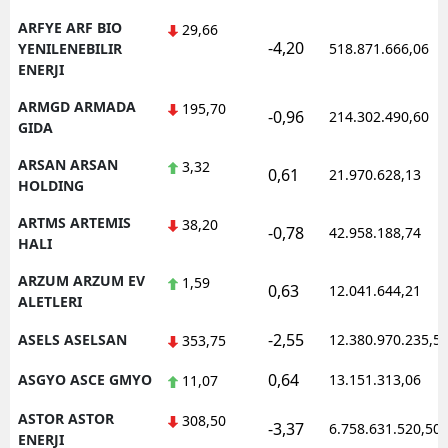
ARFYE ARF BIO
29,66
-4,20
YENILENEBILIR
518.871.666,06
ENERJI
ARMGD ARMADA
195,70
-0,96
214.302.490,60
GIDA
ARSAN ARSAN
3,32
0,61
21.970.628,13
HOLDING
ARTMS ARTEMIS
38,20
-0,78
42.958.188,74
HALI
ARZUM ARZUM EV
1,59
0,63
12.041.644,21
ALETLERI
-2,55
ASELS ASELSAN
12.380.970.235,5
353,75
0,64
ASGYO ASCE GMYO
13.151.313,06
11,07
ASTOR ASTOR
308,50
-3,37
6.758.631.520,50
ENERJI