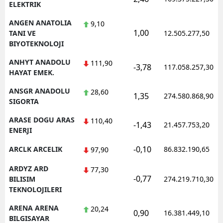
ELEKTRIK
ANGEN ANATOLIA
9,10
1,00
TANI VE
12.505.277,50
BIYOTEKNOLOJI
ANHYT ANADOLU
111,90
-3,78
117.058.257,30
HAYAT EMEK.
ANSGR ANADOLU
28,60
1,35
274.580.868,90
SIGORTA
ARASE DOGU ARAS
110,40
-1,43
21.457.753,20
ENERJI
-0,10
ARCLK ARCELIK
86.832.190,65
97,90
ARDYZ ARD
77,30
-0,77
BILISIM
274.219.710,30
TEKNOLOJILERI
ARENA ARENA
20,24
0,90
16.381.449,10
BILGISAYAR