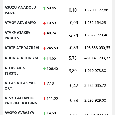
ASUZU ANADOLU
50,45
0,10
13.200.122,86
ISUZU
-0,09
ATAGY ATA GMYO
1.232.154,23
10,59
ATAKP ATAKEY
48,24
-2,74
16.377.723,46
PATATES
-0,89
ATATP ATP YAZILIM
198.883.050,55
245,50
5,78
ATATR ATA TURIZM
481.141.203,37
14,65
ATEKS AKIN
106,40
3,80
1.010.973,30
TEKSTIL
ATLAS ATLAS YAT.
7,13
-0,42
3.382.035,72
ORT.
ATSYH ATLANTIS
111,00
-0,89
2.295.929,00
YATIRIM HOLDING
AVGYO AVRASYA
14,50