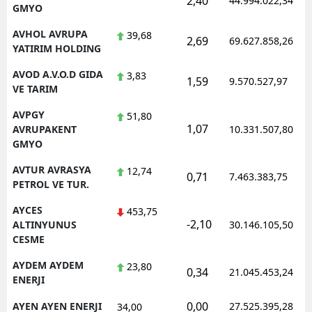
2,40
44.994.022,34
GMYO
AVHOL AVRUPA
39,68
2,69
69.627.858,26
YATIRIM HOLDING
AVOD A.V.O.D GIDA
3,83
1,59
9.570.527,97
VE TARIM
AVPGY
51,80
1,07
AVRUPAKENT
10.331.507,80
GMYO
AVTUR AVRASYA
12,74
0,71
7.463.383,75
PETROL VE TUR.
AYCES
453,75
-2,10
ALTINYUNUS
30.146.105,50
CESME
AYDEM AYDEM
23,80
0,34
21.045.453,24
ENERJI
0,00
AYEN AYEN ENERJI
27.525.395,28
34,00