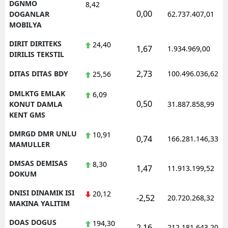
DGNMO
8,42
0,00
DOGANLAR
62.737.407,01
MOBILYA
DIRIT DIRITEKS
24,40
1,67
1.934.969,00
DIRILIS TEKSTIL
2,73
DITAS DITAS BDY
100.496.036,62
25,56
DMLKTG EMLAK
6,09
0,50
KONUT DAMLA
31.887.858,99
KENT GMS
DMRGD DMR UNLU
10,91
0,74
166.281.146,33
MAMULLER
DMSAS DEMISAS
8,30
1,47
11.913.199,52
DOKUM
DNISI DINAMIK ISI
20,12
-2,52
20.720.268,32
MAKINA YALITIM
DOAS DOGUS
194,30
2,16
212.181.643,20