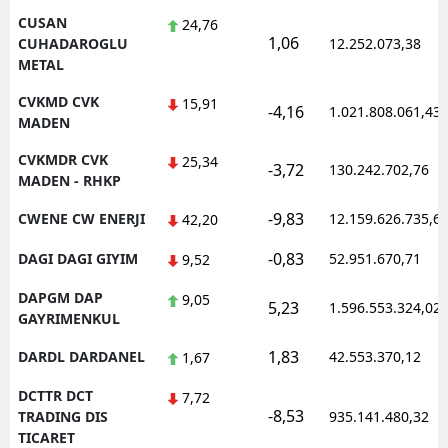
CUSAN
24,76
1,06
CUHADAROGLU
12.252.073,38
METAL
CVKMD CVK
15,91
-4,16
1.021.808.061,43
MADEN
CVKMDR CVK
25,34
-3,72
130.242.702,76
MADEN - RHKP
-9,83
CWENE CW ENERJI
12.159.626.735,6
42,20
-0,83
DAGI DAGI GIYIM
52.951.670,71
9,52
DAPGM DAP
9,05
5,23
1.596.553.324,02
GAYRIMENKUL
1,83
DARDL DARDANEL
42.553.370,12
1,67
DCTTR DCT
7,72
-8,53
TRADING DIS
935.141.480,32
TICARET