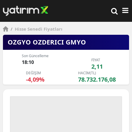
/
Hisse Senedi Fiyatları
OZGYO OZDERICI GMYO
Son Güncelleme
FİYAT
18:10
2,11
DEĞİŞİM
HACİM(TL)
-4,09%
78.732.176,08