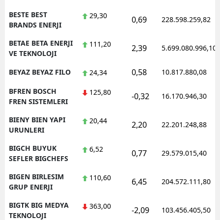
BESTE BEST
29,30
0,69
228.598.259,82
BRANDS ENERJI
BETAE BETA ENERJI
111,20
2,39
5.699.080.996,10
VE TEKNOLOJI
0,58
BEYAZ BEYAZ FILO
10.817.880,08
24,34
BFREN BOSCH
125,80
-0,32
16.170.946,30
FREN SISTEMLERI
BIENY BIEN YAPI
20,44
2,20
22.201.248,88
URUNLERI
BIGCH BUYUK
6,52
0,77
29.579.015,40
SEFLER BIGCHEFS
BIGEN BIRLESIM
110,60
6,45
204.572.111,80
GRUP ENERJI
BIGTK BIG MEDYA
363,00
-2,09
103.456.405,50
TEKNOLOJI