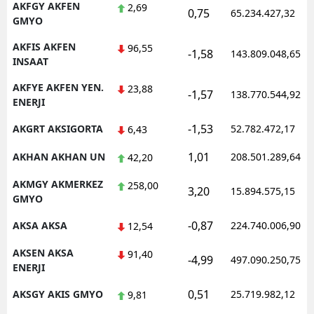
AKFGY AKFEN
2,69
0,75
65.234.427,32
GMYO
AKFIS AKFEN
96,55
-1,58
143.809.048,65
INSAAT
AKFYE AKFEN YEN.
23,88
-1,57
138.770.544,92
ENERJI
-1,53
AKGRT AKSIGORTA
52.782.472,17
6,43
1,01
AKHAN AKHAN UN
208.501.289,64
42,20
AKMGY AKMERKEZ
258,00
3,20
15.894.575,15
GMYO
-0,87
AKSA AKSA
224.740.006,90
12,54
AKSEN AKSA
91,40
-4,99
497.090.250,75
ENERJI
0,51
AKSGY AKIS GMYO
25.719.982,12
9,81