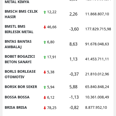
METAL KIMYA
BMSCH BMS CELIK
12,22
2,26
11.868.807,10
HASIR
BMSTL BMS
46,66
-3,60
177.829.715,98
BIRLESIK METAL
BNTAS BANTAS
6,80
8,63
91.678.048,63
AMBALAJ
BOBET BOGAZICI
17,91
1,13
41.453.711,11
BETON SANAYI
BORLS BORLEASE
5,38
-0,37
21.810.012,96
OTOMOTIV
5,88
BORSK BOR SEKER
65.840.848,24
5,94
-1,13
BOSSA BOSSA
10.361.008,49
6,12
-0,82
BRISA BRISA
8.877.952,10
78,25