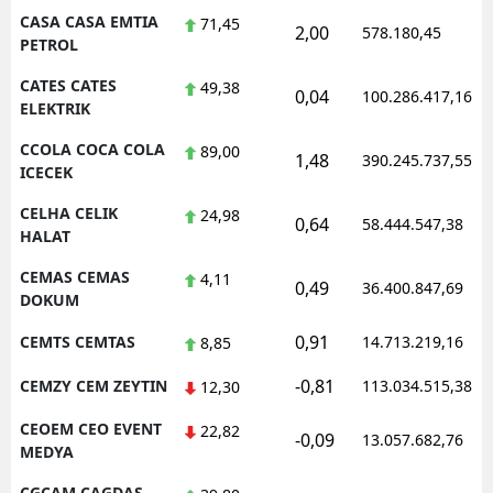
CASA CASA EMTIA
71,45
2,00
578.180,45
PETROL
CATES CATES
49,38
0,04
100.286.417,16
ELEKTRIK
CCOLA COCA COLA
89,00
1,48
390.245.737,55
ICECEK
CELHA CELIK
24,98
0,64
58.444.547,38
HALAT
CEMAS CEMAS
4,11
0,49
36.400.847,69
DOKUM
0,91
CEMTS CEMTAS
14.713.219,16
8,85
-0,81
CEMZY CEM ZEYTIN
113.034.515,38
12,30
CEOEM CEO EVENT
22,82
-0,09
13.057.682,76
MEDYA
CGCAM CAGDAS