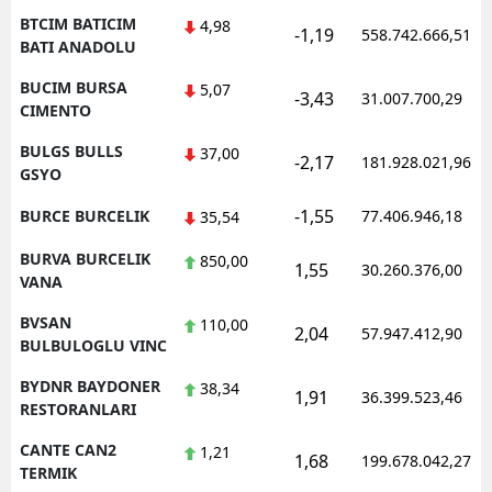
BTCIM BATICIM
4,98
-1,19
558.742.666,51
BATI ANADOLU
BUCIM BURSA
5,07
-3,43
31.007.700,29
CIMENTO
BULGS BULLS
37,00
-2,17
181.928.021,96
GSYO
-1,55
BURCE BURCELIK
77.406.946,18
35,54
BURVA BURCELIK
850,00
1,55
30.260.376,00
VANA
BVSAN
110,00
2,04
57.947.412,90
BULBULOGLU VINC
BYDNR BAYDONER
38,34
1,91
36.399.523,46
RESTORANLARI
CANTE CAN2
1,21
1,68
199.678.042,27
TERMIK