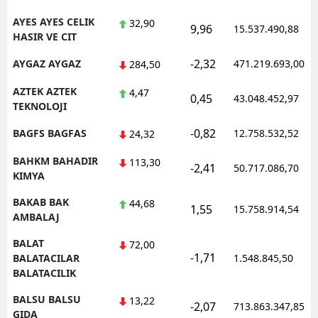
AYES AYES CELIK
32,90
9,96
15.537.490,88
HASIR VE CIT
-2,32
AYGAZ AYGAZ
471.219.693,00
284,50
AZTEK AZTEK
4,47
0,45
43.048.452,97
TEKNOLOJI
-0,82
BAGFS BAGFAS
12.758.532,52
24,32
BAHKM BAHADIR
113,30
-2,41
50.717.086,70
KIMYA
BAKAB BAK
44,68
1,55
15.758.914,54
AMBALAJ
BALAT
72,00
-1,71
BALATACILAR
1.548.845,50
BALATACILIK
BALSU BALSU
13,22
-2,07
713.863.347,85
GIDA