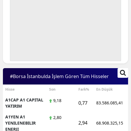
#Borsa İstanbulda İşlem Gören Tüm Hisseler
Hisse
Son
Fark%
En Düşük
A1CAP A1 CAPITAL
9,18
0,77
83.586.085,41
YATIRIM
A1YEN A1
2,80
2,94
YENILENEBILIR
68.908.325,15
ENERJI