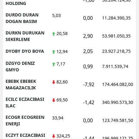
-1,66
HOLDING
DURDO DURAN
5,03
0,00
11.284.390,35
DOGAN BASIM
DURKN DURUKAN
20,58
2,90
53.981.050,35
SEKERLEME
2,05
DYOBY DYO BOYA
23.927.218,75
12,94
DZGYO DENIZ
7,17
0,99
7.911.539,74
GMYO
EBEBK EBEBEK
82,60
-7,92
174.464.082,00
MAGAZACILIK
ECILC ECZACIBASI
69,50
-1,42
340.990.573,30
ILAC
ECOGR ECOGREEN
33,94
0,00
123.749.581,50
ENERJI
ECZYT ECZACIBASI
324,25
-1,44
196.999.171,75