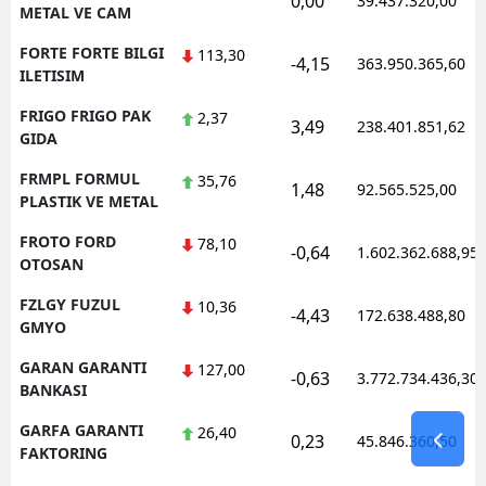
0,00
39.437.320,00
METAL VE CAM
FORTE FORTE BILGI
113,30
-4,15
363.950.365,60
ILETISIM
FRIGO FRIGO PAK
2,37
3,49
238.401.851,62
GIDA
FRMPL FORMUL
35,76
1,48
92.565.525,00
PLASTIK VE METAL
FROTO FORD
78,10
-0,64
1.602.362.688,95
OTOSAN
FZLGY FUZUL
10,36
-4,43
172.638.488,80
GMYO
GARAN GARANTI
127,00
-0,63
3.772.734.436,30
BANKASI
GARFA GARANTI
26,40
0,23
45.846.360,50
FAKTORING