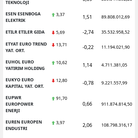
TEKNOLOJI
ESEN ESENBOGA
3,37
1,51
89.808.012,69
ELEKTRIK
-2,74
ETILR ETILER GIDA
35.532.958,52
5,69
ETYAT EURO TREND
13,71
-0,22
11.194.021,90
YAT. ORT.
EUHOL EURO
10,62
1,14
4.711.381,05
YATIRIM HOLDING
EUKYO EURO
12,80
-0,78
9.221.557,99
KAPITAL YAT. ORT.
EUPWR
91,70
0,66
EUROPOWER
911.874.814,50
ENERJI
EUREN EUROPEN
3,97
2,06
108.798.316,17
ENDUSTRI