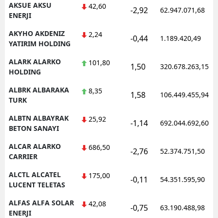
AKSUE AKSU
42,60
-2,92
62.947.071,68
ENERJI
AKYHO AKDENIZ
2,24
-0,44
1.189.420,49
YATIRIM HOLDING
ALARK ALARKO
101,80
1,50
320.678.263,15
HOLDING
ALBRK ALBARAKA
8,35
1,58
106.449.455,94
TURK
ALBTN ALBAYRAK
25,92
-1,14
692.044.692,60
BETON SANAYI
ALCAR ALARKO
686,50
-2,76
52.374.751,50
CARRIER
ALCTL ALCATEL
175,00
-0,11
54.351.595,90
LUCENT TELETAS
ALFAS ALFA SOLAR
42,08
-0,75
63.190.488,98
ENERJI