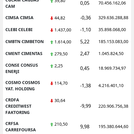
39,80
0,05
70.456.162,06
CAM
-0,36
CIMSA CIMSA
329.636.288,88
44,82
-1,10
CLEBI CELEBI
35.898.068,00
1.437,00
5,22
CMBTN CIMBETON
185.153.083,00
1.614,00
2,47
CMENT CIMENTAS
1.045.824,50
279,50
CONSE CONSUS
2,25
0,45
18.969.734,97
ENERJI
COSMO COSMOS
114,70
-1,38
4.216.401,10
YAT. HOLDING
CRDFA
30,64
-9,99
CREDITWEST
220.906.756,38
FAKTORING
CRFSA
210,50
9,98
195.380.644,60
CARREFOURSA