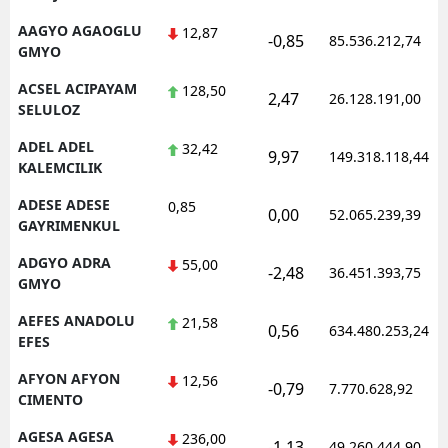
AAGYO AGAOGLU
12,87
-0,85
85.536.212,74
GMYO
ACSEL ACIPAYAM
128,50
2,47
26.128.191,00
SELULOZ
ADEL ADEL
32,42
9,97
149.318.118,44
KALEMCILIK
ADESE ADESE
0,85
0,00
52.065.239,39
GAYRIMENKUL
ADGYO ADRA
55,00
-2,48
36.451.393,75
GMYO
AEFES ANADOLU
21,58
0,56
634.480.253,24
EFES
AFYON AFYON
12,56
-0,79
7.770.628,92
CIMENTO
AGESA AGESA
236,00
-1,13
49.260.444,90