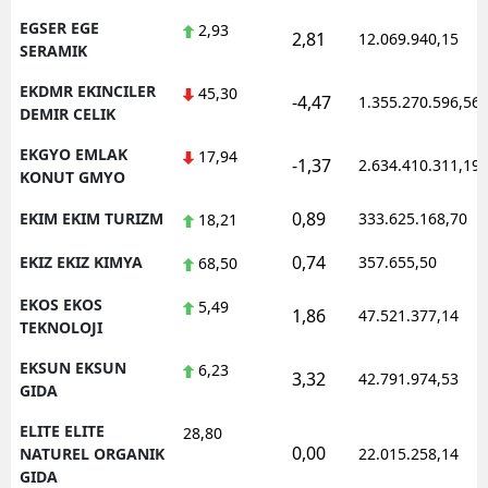
EGSER EGE
2,93
2,81
12.069.940,15
SERAMIK
EKDMR EKINCILER
45,30
-4,47
1.355.270.596,56
DEMIR CELIK
EKGYO EMLAK
17,94
-1,37
2.634.410.311,19
KONUT GMYO
0,89
EKIM EKIM TURIZM
333.625.168,70
18,21
0,74
EKIZ EKIZ KIMYA
357.655,50
68,50
EKOS EKOS
5,49
1,86
47.521.377,14
TEKNOLOJI
EKSUN EKSUN
6,23
3,32
42.791.974,53
GIDA
ELITE ELITE
28,80
0,00
NATUREL ORGANIK
22.015.258,14
GIDA