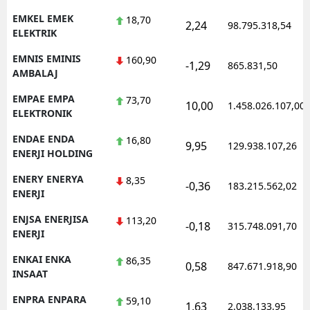
EMKEL EMEK
18,70
2,24
98.795.318,54
ELEKTRIK
EMNIS EMINIS
160,90
-1,29
865.831,50
AMBALAJ
EMPAE EMPA
73,70
10,00
1.458.026.107,00
ELEKTRONIK
ENDAE ENDA
16,80
9,95
129.938.107,26
ENERJI HOLDING
ENERY ENERYA
8,35
-0,36
183.215.562,02
ENERJI
ENJSA ENERJISA
113,20
-0,18
315.748.091,70
ENERJI
ENKAI ENKA
86,35
0,58
847.671.918,90
INSAAT
ENPRA ENPARA
59,10
1,63
2.038.133,95