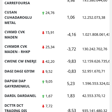
9,98
195.380.644,60
CARREFOURSA
CUSAN
24,76
1,06
CUHADAROGLU
12.252.073,38
METAL
CVKMD CVK
15,91
-4,16
1.021.808.061,43
MADEN
CVKMDR CVK
25,34
-3,72
130.242.702,76
MADEN - RHKP
-9,83
CWENE CW ENERJI
12.159.626.735,6
42,20
-0,83
DAGI DAGI GIYIM
52.951.670,71
9,52
DAPGM DAP
9,05
5,23
1.596.553.324,02
GAYRIMENKUL
1,83
DARDL DARDANEL
42.553.370,12
1,67
DCTTR DCT
7,72
-8,53
TRADING DIS
935.141.480,32