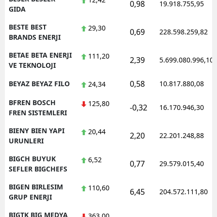
0,98
19.918.755,95
GIDA
BESTE BEST
29,30
0,69
228.598.259,82
BRANDS ENERJI
BETAE BETA ENERJI
111,20
2,39
5.699.080.996,10
VE TEKNOLOJI
0,58
BEYAZ BEYAZ FILO
10.817.880,08
24,34
BFREN BOSCH
125,80
-0,32
16.170.946,30
FREN SISTEMLERI
BIENY BIEN YAPI
20,44
2,20
22.201.248,88
URUNLERI
BIGCH BUYUK
6,52
0,77
29.579.015,40
SEFLER BIGCHEFS
BIGEN BIRLESIM
110,60
6,45
204.572.111,80
GRUP ENERJI
BIGTK BIG MEDYA
363,00