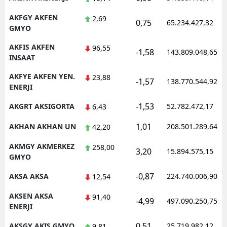
AKFGY AKFEN
2,69
0,75
65.234.427,32
GMYO
AKFIS AKFEN
96,55
-1,58
143.809.048,65
INSAAT
AKFYE AKFEN YEN.
23,88
-1,57
138.770.544,92
ENERJI
-1,53
AKGRT AKSIGORTA
52.782.472,17
6,43
1,01
AKHAN AKHAN UN
208.501.289,64
42,20
AKMGY AKMERKEZ
258,00
3,20
15.894.575,15
GMYO
-0,87
AKSA AKSA
224.740.006,90
12,54
AKSEN AKSA
91,40
-4,99
497.090.250,75
ENERJI
0,51
AKSGY AKIS GMYO
25.719.982,12
9,81