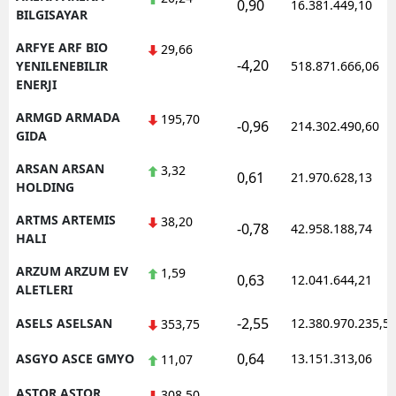
0,90
16.381.449,10
BILGISAYAR
ARFYE ARF BIO
29,66
-4,20
YENILENEBILIR
518.871.666,06
ENERJI
ARMGD ARMADA
195,70
-0,96
214.302.490,60
GIDA
ARSAN ARSAN
3,32
0,61
21.970.628,13
HOLDING
ARTMS ARTEMIS
38,20
-0,78
42.958.188,74
HALI
ARZUM ARZUM EV
1,59
0,63
12.041.644,21
ALETLERI
-2,55
ASELS ASELSAN
12.380.970.235,5
353,75
0,64
ASGYO ASCE GMYO
13.151.313,06
11,07
ASTOR ASTOR
308,50