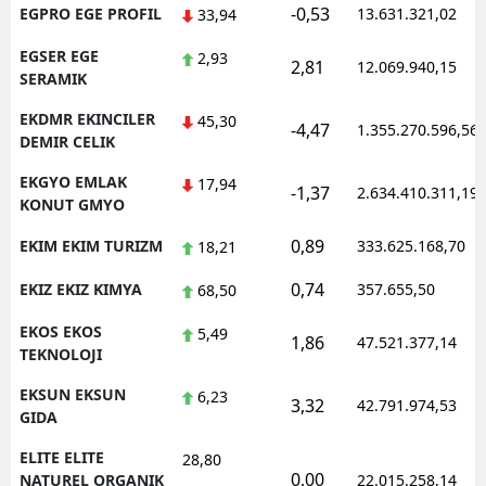
-0,53
EGPRO EGE PROFIL
13.631.321,02
33,94
EGSER EGE
2,93
2,81
12.069.940,15
SERAMIK
EKDMR EKINCILER
45,30
-4,47
1.355.270.596,56
DEMIR CELIK
EKGYO EMLAK
17,94
-1,37
2.634.410.311,19
KONUT GMYO
0,89
EKIM EKIM TURIZM
333.625.168,70
18,21
0,74
EKIZ EKIZ KIMYA
357.655,50
68,50
EKOS EKOS
5,49
1,86
47.521.377,14
TEKNOLOJI
EKSUN EKSUN
6,23
3,32
42.791.974,53
GIDA
ELITE ELITE
28,80
0,00
NATUREL ORGANIK
22.015.258,14