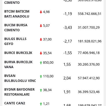
-0,50
CIMENTO
BTCIM BATICIM
4,98
-1,19
558.742.666,51
BATI ANADOLU
BUCIM BURSA
5,07
-3,43
31.007.700,29
CIMENTO
BULGS BULLS
37,00
-2,17
181.928.021,96
GSYO
-1,55
BURCE BURCELIK
77.406.946,18
35,54
BURVA BURCELIK
850,00
1,55
30.260.376,00
VANA
BVSAN
110,00
2,04
57.947.412,90
BULBULOGLU VINC
BYDNR BAYDONER
38,34
1,91
36.399.523,46
RESTORANLARI
CANTE CAN2
1,21
1,68
199.678.042,27