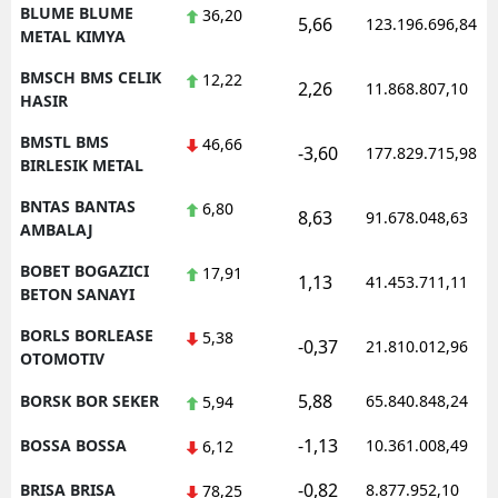
BLUME BLUME
36,20
5,66
123.196.696,84
METAL KIMYA
BMSCH BMS CELIK
12,22
2,26
11.868.807,10
HASIR
BMSTL BMS
46,66
-3,60
177.829.715,98
BIRLESIK METAL
BNTAS BANTAS
6,80
8,63
91.678.048,63
AMBALAJ
BOBET BOGAZICI
17,91
1,13
41.453.711,11
BETON SANAYI
BORLS BORLEASE
5,38
-0,37
21.810.012,96
OTOMOTIV
5,88
BORSK BOR SEKER
65.840.848,24
5,94
-1,13
BOSSA BOSSA
10.361.008,49
6,12
-0,82
BRISA BRISA
8.877.952,10
78,25