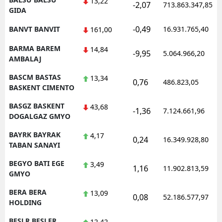
13,22
-2,07
713.863.347,85
GIDA
-0,49
BANVT BANVIT
16.931.765,40
161,00
BARMA BAREM
14,84
-9,95
5.064.966,20
AMBALAJ
BASCM BASTAS
13,34
0,76
486.823,05
BASKENT CIMENTO
BASGZ BASKENT
43,68
-1,36
7.124.661,96
DOGALGAZ GMYO
BAYRK BAYRAK
4,17
0,24
16.349.928,80
TABAN SANAYI
BEGYO BATI EGE
3,49
1,16
11.902.813,59
GMYO
BERA BERA
13,09
0,08
52.186.577,97
HOLDING
BESLR BESLER
12,42