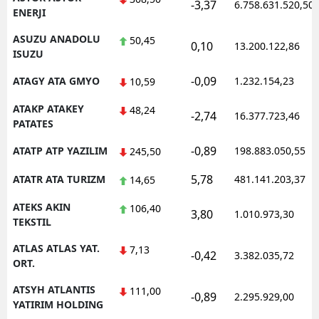
-3,37
6.758.631.520,50
ENERJI
ASUZU ANADOLU
50,45
0,10
13.200.122,86
ISUZU
-0,09
ATAGY ATA GMYO
1.232.154,23
10,59
ATAKP ATAKEY
48,24
-2,74
16.377.723,46
PATATES
-0,89
ATATP ATP YAZILIM
198.883.050,55
245,50
5,78
ATATR ATA TURIZM
481.141.203,37
14,65
ATEKS AKIN
106,40
3,80
1.010.973,30
TEKSTIL
ATLAS ATLAS YAT.
7,13
-0,42
3.382.035,72
ORT.
ATSYH ATLANTIS
111,00
-0,89
2.295.929,00
YATIRIM HOLDING