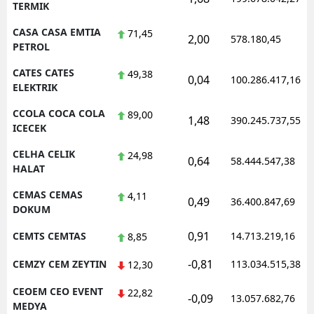
TERMIK
CASA CASA EMTIA
71,45
2,00
578.180,45
PETROL
CATES CATES
49,38
0,04
100.286.417,16
ELEKTRIK
CCOLA COCA COLA
89,00
1,48
390.245.737,55
ICECEK
CELHA CELIK
24,98
0,64
58.444.547,38
HALAT
CEMAS CEMAS
4,11
0,49
36.400.847,69
DOKUM
0,91
CEMTS CEMTAS
14.713.219,16
8,85
-0,81
CEMZY CEM ZEYTIN
113.034.515,38
12,30
CEOEM CEO EVENT
22,82
-0,09
13.057.682,76
MEDYA