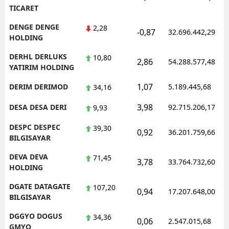
TICARET
DENGE DENGE
2,28
-0,87
32.696.442,29
HOLDING
DERHL DERLUKS
10,80
2,86
54.288.577,48
YATIRIM HOLDING
1,07
DERIM DERIMOD
5.189.445,68
34,16
3,98
DESA DESA DERI
92.715.206,17
9,93
DESPC DESPEC
39,30
0,92
36.201.759,66
BILGISAYAR
DEVA DEVA
71,45
3,78
33.764.732,60
HOLDING
DGATE DATAGATE
107,20
0,94
17.207.648,00
BILGISAYAR
DGGYO DOGUS
34,36
0,06
2.547.015,68
GMYO