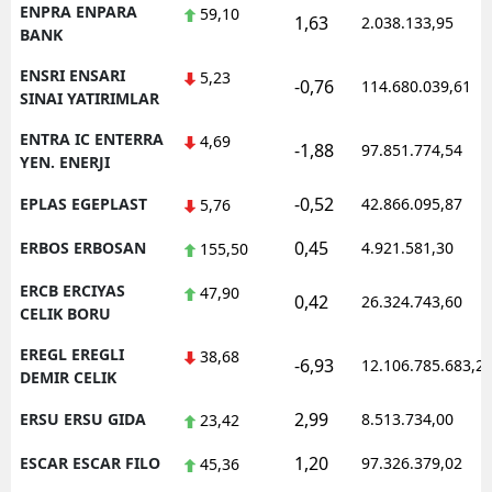
ENPRA ENPARA
59,10
1,63
2.038.133,95
BANK
ENSRI ENSARI
5,23
-0,76
114.680.039,61
SINAI YATIRIMLAR
ENTRA IC ENTERRA
4,69
-1,88
97.851.774,54
YEN. ENERJI
-0,52
EPLAS EGEPLAST
42.866.095,87
5,76
0,45
ERBOS ERBOSAN
4.921.581,30
155,50
ERCB ERCIYAS
47,90
0,42
26.324.743,60
CELIK BORU
EREGL EREGLI
38,68
-6,93
12.106.785.683,2
DEMIR CELIK
2,99
ERSU ERSU GIDA
8.513.734,00
23,42
1,20
ESCAR ESCAR FILO
97.326.379,02
45,36