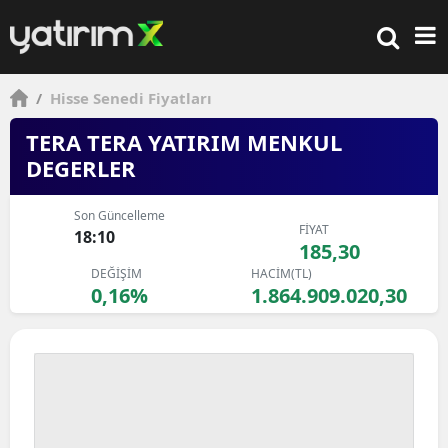
/
Hisse Senedi Fiyatları
TERA TERA YATIRIM MENKUL
DEGERLER
Son Güncelleme
FİYAT
18:10
185,30
DEĞİŞİM
HACİM(TL)
0,16%
1.864.909.020,30