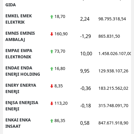
GIDA
EMKEL EMEK
18,70
2,24
98.795.318,54
ELEKTRIK
EMNIS EMINIS
160,90
-1,29
865.831,50
AMBALAJ
EMPAE EMPA
73,70
10,00
1.458.026.107,00
ELEKTRONIK
ENDAE ENDA
16,80
9,95
129.938.107,26
ENERJI HOLDING
ENERY ENERYA
8,35
-0,36
183.215.562,02
ENERJI
ENJSA ENERJISA
113,20
-0,18
315.748.091,70
ENERJI
ENKAI ENKA
86,35
0,58
847.671.918,90
INSAAT