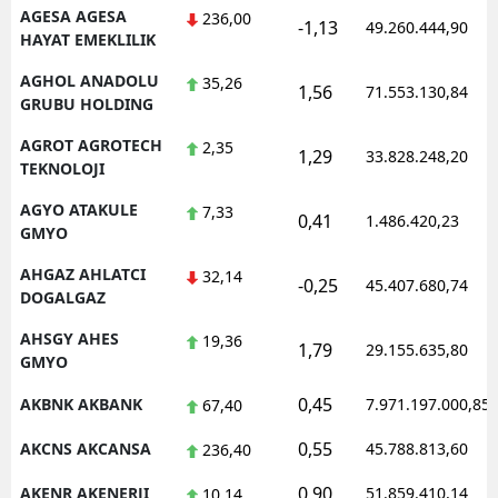
AGESA AGESA
236,00
-1,13
49.260.444,90
HAYAT EMEKLILIK
AGHOL ANADOLU
35,26
1,56
71.553.130,84
GRUBU HOLDING
AGROT AGROTECH
2,35
1,29
33.828.248,20
TEKNOLOJI
AGYO ATAKULE
7,33
0,41
1.486.420,23
GMYO
AHGAZ AHLATCI
32,14
-0,25
45.407.680,74
DOGALGAZ
AHSGY AHES
19,36
1,79
29.155.635,80
GMYO
0,45
AKBNK AKBANK
7.971.197.000,85
67,40
0,55
AKCNS AKCANSA
45.788.813,60
236,40
0,90
AKENR AKENERJI
51.859.410,14
10,14