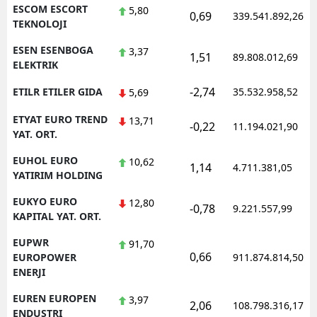
ESCOM ESCORT
5,80
0,69
339.541.892,26
TEKNOLOJI
ESEN ESENBOGA
3,37
1,51
89.808.012,69
ELEKTRIK
-2,74
ETILR ETILER GIDA
35.532.958,52
5,69
ETYAT EURO TREND
13,71
-0,22
11.194.021,90
YAT. ORT.
EUHOL EURO
10,62
1,14
4.711.381,05
YATIRIM HOLDING
EUKYO EURO
12,80
-0,78
9.221.557,99
KAPITAL YAT. ORT.
EUPWR
91,70
0,66
EUROPOWER
911.874.814,50
ENERJI
EUREN EUROPEN
3,97
2,06
108.798.316,17
ENDUSTRI