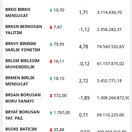
BRKO BIRKO
10,70
1,71
3.114.636,70
MENSUCAT
BRKSN BERKOSAN
7,97
-1,12
2.358.282,37
YALITIM
BRKVY BIRIKIM
79,95
4,78
74.542.532,65
VARLIK YONETIM
BRLSM BIRLESIM
16,11
-0,12
61.157.875,02
MUHENDISLIK
BRMEN BIRLIK
18,10
2,72
5.452.771,18
MENSUCAT
BRSAN BORUSAN
572,00
-1,89
1.308.264.872,50
BORU SANAYI
BRYAT BORUSAN
1.767,00
0,11
69.110.225,00
YAT. PAZ.
BSOKE BATICIM
35,88
309.003.910,80