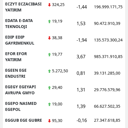
ECZYT ECZACIBASI
324,25
-1,44
196.999.171,75
YATIRIM
EDATA E-DATA
19,19
1,53
90.472.910,39
TEKNOLOJI
EDIP EDIP
38,38
-1,94
135.573.300,24
GAYRIMENKUL
EFOR EFOR
19,77
3,67
985.371.910,85
YATIRIM
EGEEN EGE
5.272,50
0,81
39.131.285,00
ENDUSTRI
EGEGY EGEYAPI
29,40
1,31
29.776.579,96
AVRUPA GMYO
EGEPO NASMED
19,00
1,39
66.627.502,35
EGEPOL
-0,16
EGGUB EGE GUBRE
27.347.618,85
95,30