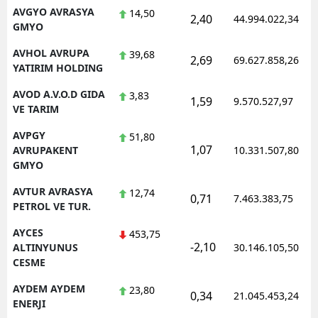
AVGYO AVRASYA
14,50
2,40
44.994.022,34
GMYO
AVHOL AVRUPA
39,68
2,69
69.627.858,26
YATIRIM HOLDING
AVOD A.V.O.D GIDA
3,83
1,59
9.570.527,97
VE TARIM
AVPGY
51,80
1,07
AVRUPAKENT
10.331.507,80
GMYO
AVTUR AVRASYA
12,74
0,71
7.463.383,75
PETROL VE TUR.
AYCES
453,75
-2,10
ALTINYUNUS
30.146.105,50
CESME
AYDEM AYDEM
23,80
0,34
21.045.453,24
ENERJI