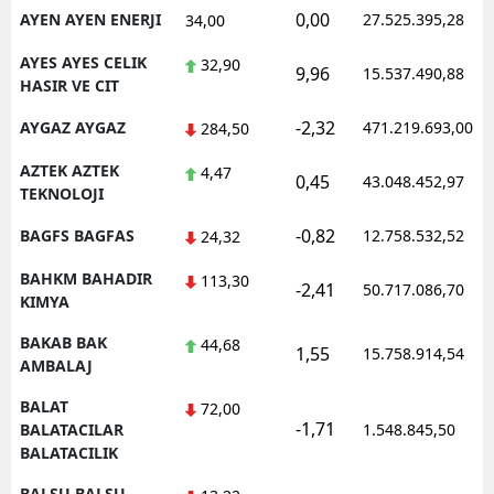
0,00
AYEN AYEN ENERJI
27.525.395,28
34,00
AYES AYES CELIK
32,90
9,96
15.537.490,88
HASIR VE CIT
-2,32
AYGAZ AYGAZ
471.219.693,00
284,50
AZTEK AZTEK
4,47
0,45
43.048.452,97
TEKNOLOJI
-0,82
BAGFS BAGFAS
12.758.532,52
24,32
BAHKM BAHADIR
113,30
-2,41
50.717.086,70
KIMYA
BAKAB BAK
44,68
1,55
15.758.914,54
AMBALAJ
BALAT
72,00
-1,71
BALATACILAR
1.548.845,50
BALATACILIK
BALSU BALSU