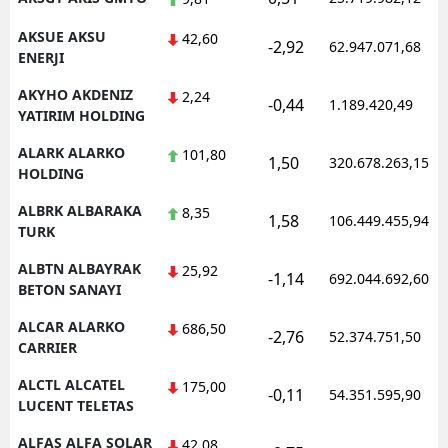
AKSUE AKSU
42,60
-2,92
62.947.071,68
ENERJI
AKYHO AKDENIZ
2,24
-0,44
1.189.420,49
YATIRIM HOLDING
ALARK ALARKO
101,80
1,50
320.678.263,15
HOLDING
ALBRK ALBARAKA
8,35
1,58
106.449.455,94
TURK
ALBTN ALBAYRAK
25,92
-1,14
692.044.692,60
BETON SANAYI
ALCAR ALARKO
686,50
-2,76
52.374.751,50
CARRIER
ALCTL ALCATEL
175,00
-0,11
54.351.595,90
LUCENT TELETAS
ALFAS ALFA SOLAR
42,08