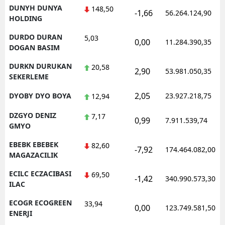
DUNYH DUNYA
148,50
-1,66
56.264.124,90
HOLDING
DURDO DURAN
5,03
0,00
11.284.390,35
DOGAN BASIM
DURKN DURUKAN
20,58
2,90
53.981.050,35
SEKERLEME
2,05
DYOBY DYO BOYA
23.927.218,75
12,94
DZGYO DENIZ
7,17
0,99
7.911.539,74
GMYO
EBEBK EBEBEK
82,60
-7,92
174.464.082,00
MAGAZACILIK
ECILC ECZACIBASI
69,50
-1,42
340.990.573,30
ILAC
ECOGR ECOGREEN
33,94
0,00
123.749.581,50
ENERJI