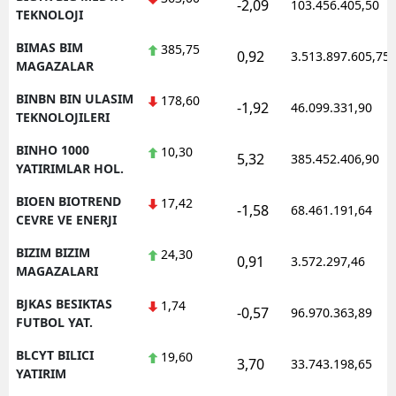
-2,09
103.456.405,50
TEKNOLOJI
BIMAS BIM
385,75
0,92
3.513.897.605,75
MAGAZALAR
BINBN BIN ULASIM
178,60
-1,92
46.099.331,90
TEKNOLOJILERI
BINHO 1000
10,30
5,32
385.452.406,90
YATIRIMLAR HOL.
BIOEN BIOTREND
17,42
-1,58
68.461.191,64
CEVRE VE ENERJI
BIZIM BIZIM
24,30
0,91
3.572.297,46
MAGAZALARI
BJKAS BESIKTAS
1,74
-0,57
96.970.363,89
FUTBOL YAT.
BLCYT BILICI
19,60
3,70
33.743.198,65
YATIRIM