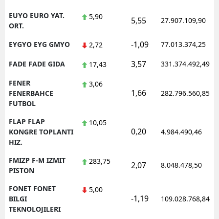
EUYO EURO YAT.
5,90
5,55
27.907.109,90
ORT.
-1,09
EYGYO EYG GMYO
77.013.374,25
2,72
3,57
FADE FADE GIDA
331.374.492,49
17,43
FENER
3,06
1,66
FENERBAHCE
282.796.560,85
FUTBOL
FLAP FLAP
10,05
0,20
KONGRE TOPLANTI
4.984.490,46
HIZ.
FMIZP F-M IZMIT
283,75
2,07
8.048.478,50
PISTON
FONET FONET
5,00
-1,19
BILGI
109.028.768,84
TEKNOLOJILERI