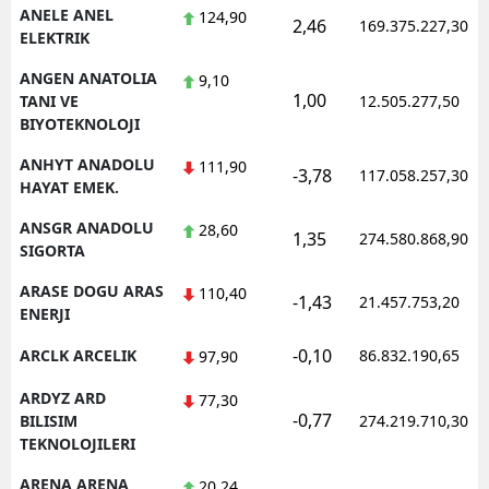
ANELE ANEL
124,90
2,46
169.375.227,30
ELEKTRIK
ANGEN ANATOLIA
9,10
1,00
TANI VE
12.505.277,50
BIYOTEKNOLOJI
ANHYT ANADOLU
111,90
-3,78
117.058.257,30
HAYAT EMEK.
ANSGR ANADOLU
28,60
1,35
274.580.868,90
SIGORTA
ARASE DOGU ARAS
110,40
-1,43
21.457.753,20
ENERJI
-0,10
ARCLK ARCELIK
86.832.190,65
97,90
ARDYZ ARD
77,30
-0,77
BILISIM
274.219.710,30
TEKNOLOJILERI
ARENA ARENA
20,24