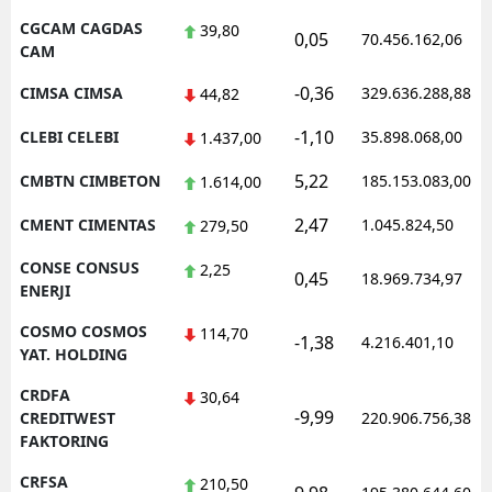
CGCAM CAGDAS
39,80
0,05
70.456.162,06
CAM
-0,36
CIMSA CIMSA
329.636.288,88
44,82
-1,10
CLEBI CELEBI
35.898.068,00
1.437,00
5,22
CMBTN CIMBETON
185.153.083,00
1.614,00
2,47
CMENT CIMENTAS
1.045.824,50
279,50
CONSE CONSUS
2,25
0,45
18.969.734,97
ENERJI
COSMO COSMOS
114,70
-1,38
4.216.401,10
YAT. HOLDING
CRDFA
30,64
-9,99
CREDITWEST
220.906.756,38
FAKTORING
CRFSA
210,50