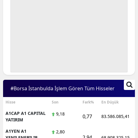
#Borsa İstanbulda İşlem Gören Tüm Hisseler
Hisse
Son
Fark%
En Düşük
A1CAP A1 CAPITAL
9,18
0,77
83.586.085,41
YATIRIM
A1YEN A1
2,80
2,94
YENILENEBILIR
68.908.325,15