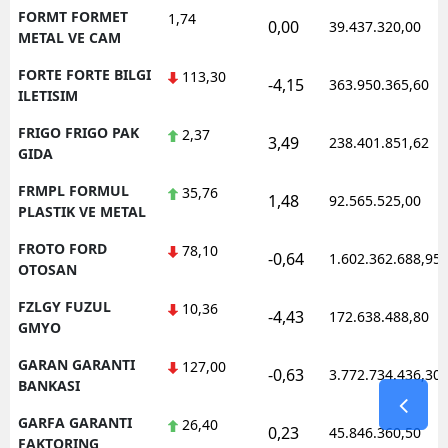
FORMT FORMET
1,74
0,00
39.437.320,00
METAL VE CAM
FORTE FORTE BILGI
113,30
-4,15
363.950.365,60
ILETISIM
FRIGO FRIGO PAK
2,37
3,49
238.401.851,62
GIDA
FRMPL FORMUL
35,76
1,48
92.565.525,00
PLASTIK VE METAL
FROTO FORD
78,10
-0,64
1.602.362.688,95
OTOSAN
FZLGY FUZUL
10,36
-4,43
172.638.488,80
GMYO
GARAN GARANTI
127,00
-0,63
3.772.734.436,30
BANKASI
GARFA GARANTI
26,40
0,23
45.846.360,50
FAKTORING