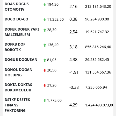
DOAS DOGUS
194,30
2,16
212.181.643,20
OTOMOTIV
0,38
DOCO DO-CO
96.284.930,00
11.352,50
DOFER DOFER YAPI
28,30
2,54
19.621.747,32
MALZEMELERI
DOFRB DOF
136,40
3,18
856.816.246,40
ROBOTIK
4,38
DOGUB DOGUSAN
26.285.582,45
81,05
DOHOL DOGAN
20,50
-1,91
131.554.567,36
HOLDING
DOKTA DOKTAS
21,20
-0,38
7.235.066,94
DOKUMCULUK
DSTKF DESTEK
1.773,00
4,29
FINANS
1.424.493.073,00
FAKTORING