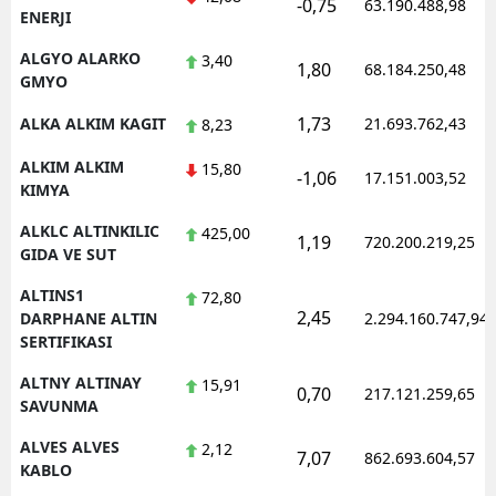
-0,75
63.190.488,98
ENERJI
ALGYO ALARKO
3,40
1,80
68.184.250,48
GMYO
1,73
ALKA ALKIM KAGIT
21.693.762,43
8,23
ALKIM ALKIM
15,80
-1,06
17.151.003,52
KIMYA
ALKLC ALTINKILIC
425,00
1,19
720.200.219,25
GIDA VE SUT
ALTINS1
72,80
2,45
DARPHANE ALTIN
2.294.160.747,94
SERTIFIKASI
ALTNY ALTINAY
15,91
0,70
217.121.259,65
SAVUNMA
ALVES ALVES
2,12
7,07
862.693.604,57
KABLO