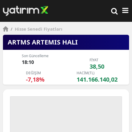
/
Hisse Senedi Fiyatları
ARTMS ARTEMIS HALI
Son Güncelleme
FİYAT
18:10
38,50
DEĞİŞİM
HACİM(TL)
-7,18%
141.166.140,02