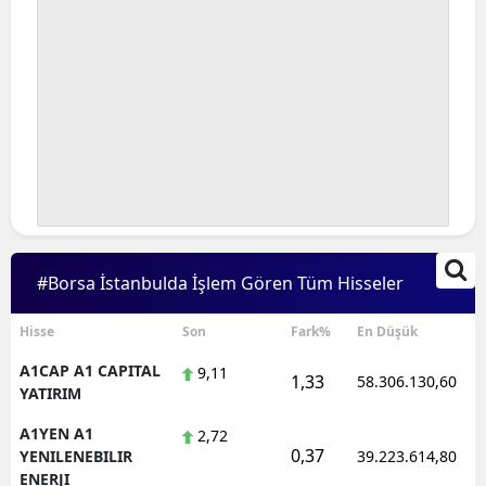
#Borsa İstanbulda İşlem Gören Tüm Hisseler
Hisse
Son
Fark%
En Düşük
A1CAP A1 CAPITAL
9,11
1,33
58.306.130,60
YATIRIM
A1YEN A1
2,72
0,37
YENILENEBILIR
39.223.614,80
ENERJI