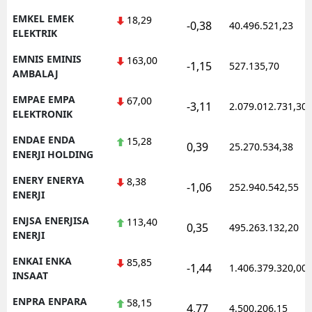
EMKEL EMEK
18,29
-0,38
40.496.521,23
ELEKTRIK
EMNIS EMINIS
163,00
-1,15
527.135,70
AMBALAJ
EMPAE EMPA
67,00
-3,11
2.079.012.731,30
ELEKTRONIK
ENDAE ENDA
15,28
0,39
25.270.534,38
ENERJI HOLDING
ENERY ENERYA
8,38
-1,06
252.940.542,55
ENERJI
ENJSA ENERJISA
113,40
0,35
495.263.132,20
ENERJI
ENKAI ENKA
85,85
-1,44
1.406.379.320,00
INSAAT
ENPRA ENPARA
58,15
4,77
4.500.206,15