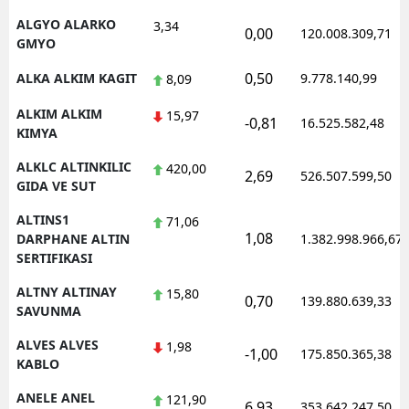
ALGYO ALARKO
3,34
0,00
120.008.309,71
GMYO
0,50
ALKA ALKIM KAGIT
9.778.140,99
8,09
ALKIM ALKIM
15,97
-0,81
16.525.582,48
KIMYA
ALKLC ALTINKILIC
420,00
2,69
526.507.599,50
GIDA VE SUT
ALTINS1
71,06
1,08
DARPHANE ALTIN
1.382.998.966,67
SERTIFIKASI
ALTNY ALTINAY
15,80
0,70
139.880.639,33
SAVUNMA
ALVES ALVES
1,98
-1,00
175.850.365,38
KABLO
ANELE ANEL
121,90
6,93
353.642.247,50