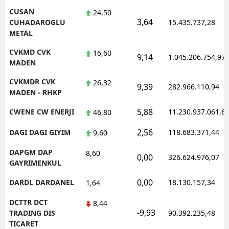
CUSAN
24,50
3,64
CUHADAROGLU
15.435.737,28
METAL
CVKMD CVK
16,60
9,14
1.045.206.754,97
MADEN
CVKMDR CVK
26,32
9,39
282.966.110,94
MADEN - RHKP
5,88
CWENE CW ENERJI
11.230.937.061,6
46,80
2,56
DAGI DAGI GIYIM
118.683.371,44
9,60
DAPGM DAP
8,60
0,00
326.624.976,07
GAYRIMENKUL
0,00
DARDL DARDANEL
18.130.157,34
1,64
DCTTR DCT
8,44
-9,93
TRADING DIS
90.392.235,48
TICARET