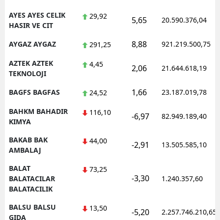
AYES AYES CELIK
29,92
5,65
20.590.376,04
HASIR VE CIT
8,88
AYGAZ AYGAZ
921.219.500,75
291,25
AZTEK AZTEK
4,45
2,06
21.644.618,19
TEKNOLOJI
1,66
BAGFS BAGFAS
23.187.019,78
24,52
BAHKM BAHADIR
116,10
-6,97
82.949.189,40
KIMYA
BAKAB BAK
44,00
-2,91
13.505.585,10
AMBALAJ
BALAT
73,25
-3,30
BALATACILAR
1.240.357,60
BALATACILIK
BALSU BALSU
13,50
-5,20
2.257.746.210,65
GIDA