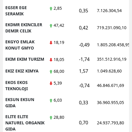
EGSER EGE
2,85
0,35
7.126.304,54
SERAMIK
EKDMR EKINCILER
47,42
0,42
719.231.090,10
DEMIR CELIK
EKGYO EMLAK
18,19
-0,49
1.805.208.458,95
KONUT GMYO
-1,74
EKIM EKIM TURIZM
351.512.916,19
18,05
1,57
EKIZ EKIZ KIMYA
1.049.628,60
68,00
EKOS EKOS
5,39
-0,74
46.846.671,69
TEKNOLOJI
EKSUN EKSUN
6,03
0,33
36.960.955,05
GIDA
ELITE ELITE
28,80
0,70
NATUREL ORGANIK
24.937.793,80
GIDA