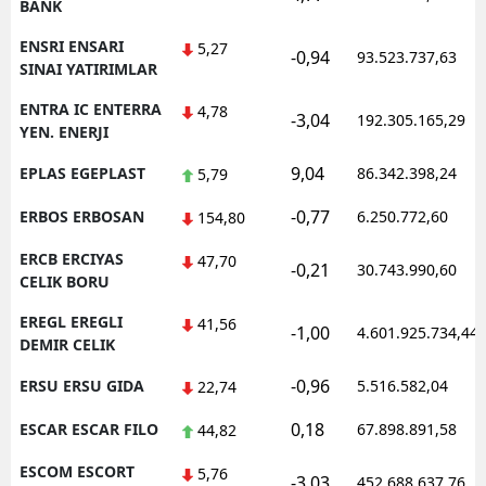
BANK
ENSRI ENSARI
5,27
-0,94
93.523.737,63
SINAI YATIRIMLAR
ENTRA IC ENTERRA
4,78
-3,04
192.305.165,29
YEN. ENERJI
9,04
EPLAS EGEPLAST
86.342.398,24
5,79
-0,77
ERBOS ERBOSAN
6.250.772,60
154,80
ERCB ERCIYAS
47,70
-0,21
30.743.990,60
CELIK BORU
EREGL EREGLI
41,56
-1,00
4.601.925.734,44
DEMIR CELIK
-0,96
ERSU ERSU GIDA
5.516.582,04
22,74
0,18
ESCAR ESCAR FILO
67.898.891,58
44,82
ESCOM ESCORT
5,76
-3,03
452.688.637,76