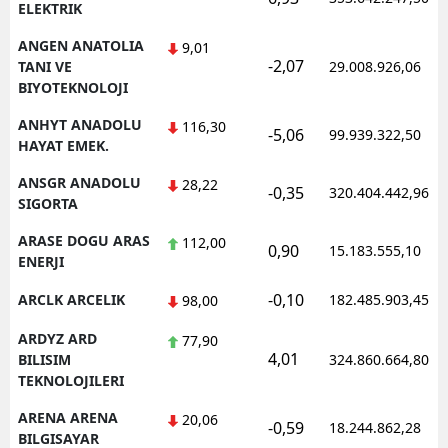
ELEKTRIK
ANGEN ANATOLIA
9,01
-2,07
TANI VE
29.008.926,06
BIYOTEKNOLOJI
ANHYT ANADOLU
116,30
-5,06
99.939.322,50
HAYAT EMEK.
ANSGR ANADOLU
28,22
-0,35
320.404.442,96
SIGORTA
ARASE DOGU ARAS
112,00
0,90
15.183.555,10
ENERJI
-0,10
ARCLK ARCELIK
182.485.903,45
98,00
ARDYZ ARD
77,90
4,01
BILISIM
324.860.664,80
TEKNOLOJILERI
ARENA ARENA
20,06
-0,59
18.244.862,28
BILGISAYAR