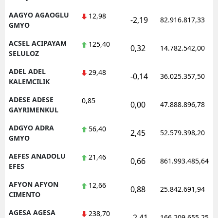
AAGYO AGAOGLU
12,98
-2,19
82.916.817,33
GMYO
ACSEL ACIPAYAM
125,40
0,32
14.782.542,00
SELULOZ
ADEL ADEL
29,48
-0,14
36.025.357,50
KALEMCILIK
ADESE ADESE
0,85
0,00
47.888.896,78
GAYRIMENKUL
ADGYO ADRA
56,40
2,45
52.579.398,20
GMYO
AEFES ANADOLU
21,46
0,66
861.993.485,64
EFES
AFYON AFYON
12,66
0,88
25.842.691,94
CIMENTO
AGESA AGESA
238,70
-2,41
166.209.655,25