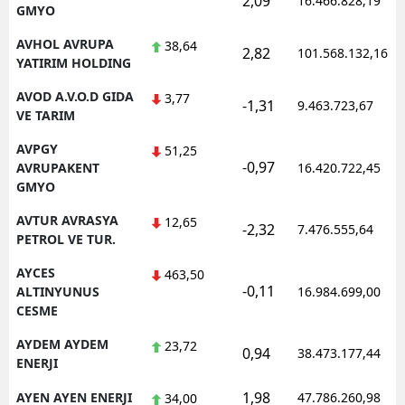
2,09
16.466.828,19
GMYO
AVHOL AVRUPA
38,64
2,82
101.568.132,16
YATIRIM HOLDING
AVOD A.V.O.D GIDA
3,77
-1,31
9.463.723,67
VE TARIM
AVPGY
51,25
-0,97
AVRUPAKENT
16.420.722,45
GMYO
AVTUR AVRASYA
12,65
-2,32
7.476.555,64
PETROL VE TUR.
AYCES
463,50
-0,11
ALTINYUNUS
16.984.699,00
CESME
AYDEM AYDEM
23,72
0,94
38.473.177,44
ENERJI
1,98
AYEN AYEN ENERJI
47.786.260,98
34,00