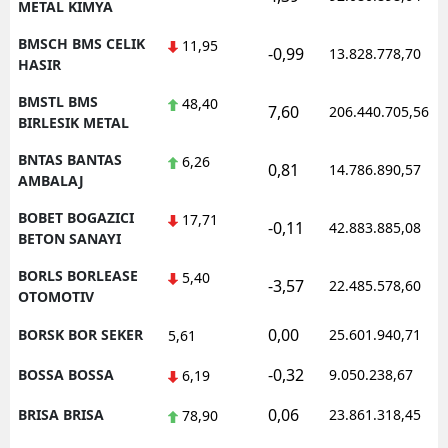
METAL KIMYA
BMSCH BMS CELIK
11,95
-0,99
13.828.778,70
HASIR
BMSTL BMS
48,40
7,60
206.440.705,56
BIRLESIK METAL
BNTAS BANTAS
6,26
0,81
14.786.890,57
AMBALAJ
BOBET BOGAZICI
17,71
-0,11
42.883.885,08
BETON SANAYI
BORLS BORLEASE
5,40
-3,57
22.485.578,60
OTOMOTIV
0,00
BORSK BOR SEKER
25.601.940,71
5,61
-0,32
BOSSA BOSSA
9.050.238,67
6,19
0,06
BRISA BRISA
23.861.318,45
78,90