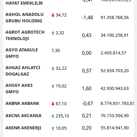
HAYAT EMEKLILIK
AGHOL ANADOLU
34,72
-1,48
91.358.768,56
GRUBU HOLDING
AGROT AGROTECH
2,32
0,43
34.100.258,91
TEKNOLOJI
AGYO ATAKULE
7,30
0,00
2.450.814,57
GMYO
AHGAZ AHLATCI
32,22
0,37
92.934.703,20
DOGALGAZ
AHSGY AHES
19,02
1,60
42.930.943,63
GMYO
-0,67
AKBNK AKBANK
8.774.651.783,65
67,10
0,21
AKCNS AKCANSA
76.153.504,90
235,10
0,20
AKENR AKENERJI
55.814.941,90
10,05