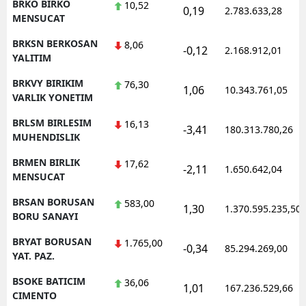
BRKO BIRKO
10,52
0,19
2.783.633,28
MENSUCAT
BRKSN BERKOSAN
8,06
-0,12
2.168.912,01
YALITIM
BRKVY BIRIKIM
76,30
1,06
10.343.761,05
VARLIK YONETIM
BRLSM BIRLESIM
16,13
-3,41
180.313.780,26
MUHENDISLIK
BRMEN BIRLIK
17,62
-2,11
1.650.642,04
MENSUCAT
BRSAN BORUSAN
583,00
1,30
1.370.595.235,50
BORU SANAYI
BRYAT BORUSAN
1.765,00
-0,34
85.294.269,00
YAT. PAZ.
BSOKE BATICIM
36,06
1,01
167.236.529,66
CIMENTO