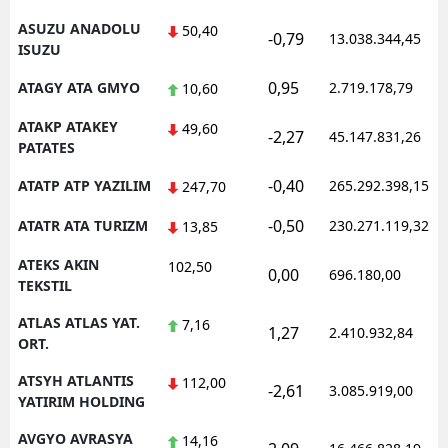
ASUZU ANADOLU
50,40
-0,79
13.038.344,45
ISUZU
0,95
ATAGY ATA GMYO
2.719.178,79
10,60
ATAKP ATAKEY
49,60
-2,27
45.147.831,26
PATATES
-0,40
ATATP ATP YAZILIM
265.292.398,15
247,70
-0,50
ATATR ATA TURIZM
230.271.119,32
13,85
ATEKS AKIN
102,50
0,00
696.180,00
TEKSTIL
ATLAS ATLAS YAT.
7,16
1,27
2.410.932,84
ORT.
ATSYH ATLANTIS
112,00
-2,61
3.085.919,00
YATIRIM HOLDING
AVGYO AVRASYA
14,16