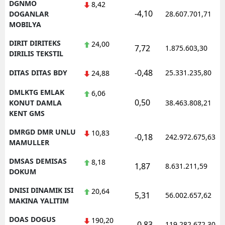
DGNMO
8,42
-4,10
DOGANLAR
28.607.701,71
MOBILYA
DIRIT DIRITEKS
24,00
7,72
1.875.603,30
DIRILIS TEKSTIL
-0,48
DITAS DITAS BDY
25.331.235,80
24,88
DMLKTG EMLAK
6,06
0,50
KONUT DAMLA
38.463.808,21
KENT GMS
DMRGD DMR UNLU
10,83
-0,18
242.972.675,63
MAMULLER
DMSAS DEMISAS
8,18
1,87
8.631.211,59
DOKUM
DNISI DINAMIK ISI
20,64
5,31
56.002.657,62
MAKINA YALITIM
DOAS DOGUS
190,20
-0,83
119.282.672,30