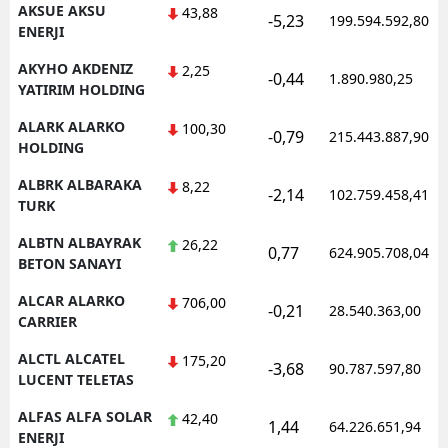
AKSUE AKSU
43,88
-5,23
199.594.592,80
ENERJI
AKYHO AKDENIZ
2,25
-0,44
1.890.980,25
YATIRIM HOLDING
ALARK ALARKO
100,30
-0,79
215.443.887,90
HOLDING
ALBRK ALBARAKA
8,22
-2,14
102.759.458,41
TURK
ALBTN ALBAYRAK
26,22
0,77
624.905.708,04
BETON SANAYI
ALCAR ALARKO
706,00
-0,21
28.540.363,00
CARRIER
ALCTL ALCATEL
175,20
-3,68
90.787.597,80
LUCENT TELETAS
ALFAS ALFA SOLAR
42,40
1,44
64.226.651,94
ENERJI