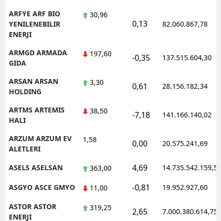
ARFYE ARF BIO
30,96
0,13
YENILENEBILIR
82.060.867,78
ENERJI
ARMGD ARMADA
197,60
-0,35
137.515.604,30
GIDA
ARSAN ARSAN
3,30
0,61
28.156.182,34
HOLDING
ARTMS ARTEMIS
38,50
-7,18
141.166.140,02
HALI
ARZUM ARZUM EV
1,58
0,00
20.575.241,69
ALETLERI
4,69
ASELS ASELSAN
14.735.542.159,5
363,00
-0,81
ASGYO ASCE GMYO
19.952.927,60
11,00
ASTOR ASTOR
319,25
2,65
7.000.380.614,75
ENERJI