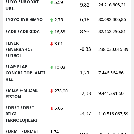
EUYO EURO YAT.
5,59
9,82
24.216.908,21
ORT.
6,18
EYGYO EYG GMYO
80.092.305,86
2,75
8,93
FADE FADE GIDA
82.152.795,81
16,83
FENER
3,01
-0,33
FENERBAHCE
238.030.015,39
FUTBOL
FLAP FLAP
10,03
1,21
KONGRE TOPLANTI
7.446.564,86
HIZ.
FMIZP F-M IZMIT
278,00
-2,03
9.441.891,50
PISTON
FONET FONET
5,06
-3,07
BILGI
110.516.067,59
TEKNOLOJILERI
FORMT FORMET
1,74