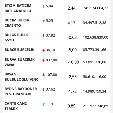
BTCIM BATICIM
5,04
2,44
741.174.664,32
BATI ANADOLU
BUCIM BURSA
5,25
4,17
34.497.512,38
CIMENTO
BULGS BULLS
37,82
-0,63
102.638.839,00
GSYO
-5,00
BURCE BURCELIK
85.773.391,66
36,10
BURVA BURCELIK
837,00
-10,00
53.091.336,00
VANA
BVSAN
107,80
-2,53
50.610.116,00
BULBULOGLU VINC
BYDNR BAYDONER
37,62
-1,72
14.989.759,34
RESTORANLARI
CANTE CAN2
1,19
0,85
211.522.348,65
TERMIK