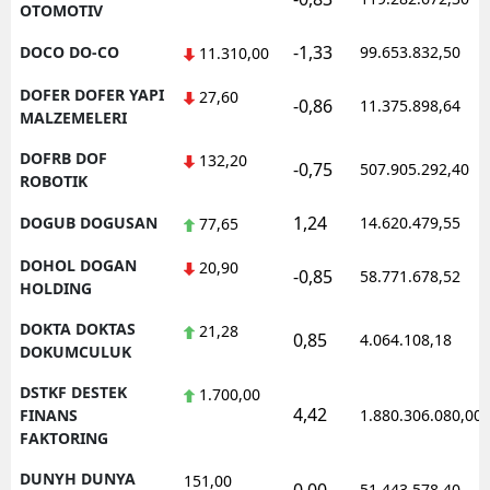
OTOMOTIV
-1,33
DOCO DO-CO
99.653.832,50
11.310,00
DOFER DOFER YAPI
27,60
-0,86
11.375.898,64
MALZEMELERI
DOFRB DOF
132,20
-0,75
507.905.292,40
ROBOTIK
1,24
DOGUB DOGUSAN
14.620.479,55
77,65
DOHOL DOGAN
20,90
-0,85
58.771.678,52
HOLDING
DOKTA DOKTAS
21,28
0,85
4.064.108,18
DOKUMCULUK
DSTKF DESTEK
1.700,00
4,42
FINANS
1.880.306.080,00
FAKTORING
DUNYH DUNYA
151,00
51.443.578,40