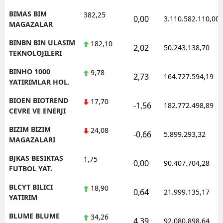
BIMAS BIM
382,25
0,00
3.110.582.110,00
MAGAZALAR
BINBN BIN ULASIM
182,10
2,02
50.243.138,70
TEKNOLOJILERI
BINHO 1000
9,78
2,73
164.727.594,19
YATIRIMLAR HOL.
BIOEN BIOTREND
17,70
-1,56
182.772.498,89
CEVRE VE ENERJI
BIZIM BIZIM
24,08
-0,66
5.899.293,32
MAGAZALARI
BJKAS BESIKTAS
1,75
0,00
90.407.704,28
FUTBOL YAT.
BLCYT BILICI
18,90
0,64
21.999.135,17
YATIRIM
BLUME BLUME
34,26
4,39
92.080.898,64