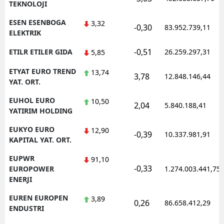
TEKNOLOJI
ESEN ESENBOGA
3,32
-0,30
83.952.739,11
ELEKTRIK
-0,51
ETILR ETILER GIDA
26.259.297,31
5,85
ETYAT EURO TREND
13,74
3,78
12.848.146,44
YAT. ORT.
EUHOL EURO
10,50
2,04
5.840.188,41
YATIRIM HOLDING
EUKYO EURO
12,90
-0,39
10.337.981,91
KAPITAL YAT. ORT.
EUPWR
91,10
-0,33
EUROPOWER
1.274.003.441,75
ENERJI
EUREN EUROPEN
3,89
0,26
86.658.412,29
ENDUSTRI