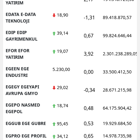
YATIRIM
EDATA E-DATA
18,90
-1,31
89.418.870,57
TEKNOLOJI
EDIP EDIP
39,14
0,67
99.824.646,44
GAYRIMENKUL
EFOR EFOR
19,07
3,92
2.301.238.289,05
YATIRIM
EGEEN EGE
5.230,00
0,00
33.500.412,50
ENDUSTRI
EGEGY EGEYAPI
29,02
-0,34
28.671.215,98
AVRUPA GMYO
EGEPO NASMED
18,74
0,48
64.175.904,42
EGEPOL
0,53
EGGUB EGE GUBRE
19.929.684,50
95,45
0,65
EGPRO EGE PROFIL
14.978.735,98
34,12