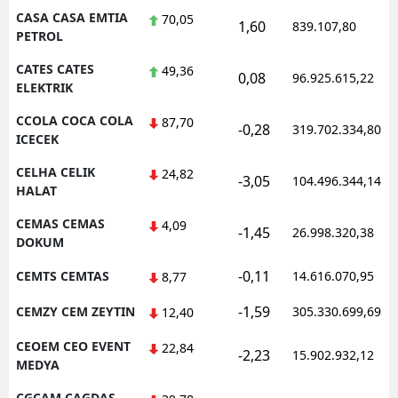
CASA CASA EMTIA
70,05
1,60
839.107,80
PETROL
CATES CATES
49,36
0,08
96.925.615,22
ELEKTRIK
CCOLA COCA COLA
87,70
-0,28
319.702.334,80
ICECEK
CELHA CELIK
24,82
-3,05
104.496.344,14
HALAT
CEMAS CEMAS
4,09
-1,45
26.998.320,38
DOKUM
-0,11
CEMTS CEMTAS
14.616.070,95
8,77
-1,59
CEMZY CEM ZEYTIN
305.330.699,69
12,40
CEOEM CEO EVENT
22,84
-2,23
15.902.932,12
MEDYA
CGCAM CAGDAS