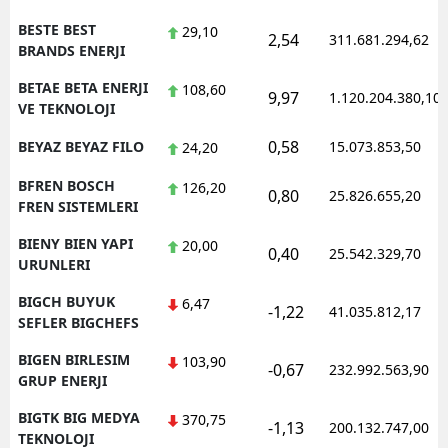
BESTE BEST
29,10
2,54
311.681.294,62
BRANDS ENERJI
BETAE BETA ENERJI
108,60
9,97
1.120.204.380,10
VE TEKNOLOJI
0,58
BEYAZ BEYAZ FILO
15.073.853,50
24,20
BFREN BOSCH
126,20
0,80
25.826.655,20
FREN SISTEMLERI
BIENY BIEN YAPI
20,00
0,40
25.542.329,70
URUNLERI
BIGCH BUYUK
6,47
-1,22
41.035.812,17
SEFLER BIGCHEFS
BIGEN BIRLESIM
103,90
-0,67
232.992.563,90
GRUP ENERJI
BIGTK BIG MEDYA
370,75
-1,13
200.132.747,00
TEKNOLOJI