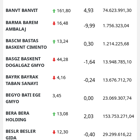
4,93
BANVT BANVIT
74.623.991,30
161,80
BARMA BAREM
16,48
-9,99
1.756.323,04
AMBALAJ
BASCM BASTAS
13,24
0,30
1.214.225,68
BASKENT CIMENTO
BASGZ BASKENT
44,28
-1,64
13.948.785,10
DOGALGAZ GMYO
BAYRK BAYRAK
4,16
-0,24
13.676.712,70
TABAN SANAYI
BEGYO BATI EGE
3,45
0,00
23.069.307,74
GMYO
BERA BERA
13,08
2,03
153.753.271,04
HOLDING
BESLR BESLER
12,30
-0,40
29.299.616,22
GIDA