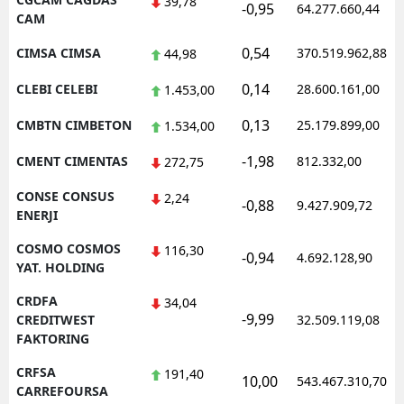
39,78
-0,95
64.277.660,44
CAM
0,54
CIMSA CIMSA
370.519.962,88
44,98
0,14
CLEBI CELEBI
28.600.161,00
1.453,00
0,13
CMBTN CIMBETON
25.179.899,00
1.534,00
-1,98
CMENT CIMENTAS
812.332,00
272,75
CONSE CONSUS
2,24
-0,88
9.427.909,72
ENERJI
COSMO COSMOS
116,30
-0,94
4.692.128,90
YAT. HOLDING
CRDFA
34,04
-9,99
CREDITWEST
32.509.119,08
FAKTORING
CRFSA
191,40
10,00
543.467.310,70
CARREFOURSA