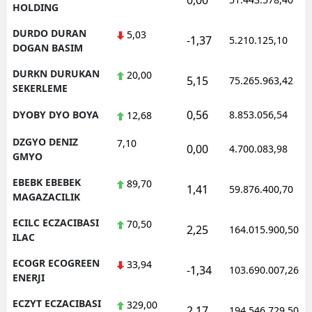
0,00
HOLDING
DURDO DURAN
5,03
-1,37
5.210.125,10
DOGAN BASIM
DURKN DURUKAN
20,00
5,15
75.265.963,42
SEKERLEME
0,56
DYOBY DYO BOYA
8.853.056,54
12,68
DZGYO DENIZ
7,10
0,00
4.700.083,98
GMYO
EBEBK EBEBEK
89,70
1,41
59.876.400,70
MAGAZACILIK
ECILC ECZACIBASI
70,50
2,25
164.015.900,50
ILAC
ECOGR ECOGREEN
33,94
-1,34
103.690.007,26
ENERJI
ECZYT ECZACIBASI
329,00
2,17
194.546.729,50