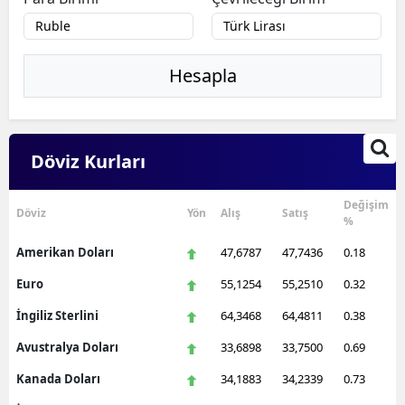
Hesapla
Döviz Kurları
Değişim
Döviz
Yön
Alış
Satış
%
Amerikan Doları
47,6787
47,7436
0.18
Euro
55,1254
55,2510
0.32
İngiliz Sterlini
64,3468
64,4811
0.38
Avustralya Doları
33,6898
33,7500
0.69
Kanada Doları
34,1883
34,2339
0.73