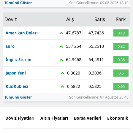
Tümünü Göster
Son Güncellenme: 09.08.2026 18:10
Döviz
Alış
Satış
Fark
47,6787
47,7436
Amerikan Doları
0.18
55,1254
55,2510
Euro
0.32
64,3468
64,4811
İngiliz Sterlini
0.38
0,3020
0,3036
Japon Yeni
0.6
0,5822
0,5825
Rus Rublesi
0.65
Tümünü Göster
Son Güncellenme: 07 Ağustos 23:40
Döviz Fiyatları
Altın Fiyatları
Borsa Verileri
Ekonomik T