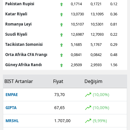
Pakistan Rupisi
0,1714
0,1721
0.12
Katar Riyali
13,0730
13,1095
0.36
Romanya Leyi
10,5107
10,5301
0.81
Suudi Riyali
12,6987
12,7093
0.22
Tacikistan Somonisi
5,1685
5,1767
0.29
Orta Afrika CFA Frangı
0,0841
0,0842
0.48
Güney Afrika Randı
2,9509
2,9593
1.56
BIST Artanlar
Fiyat
Değişim
73,70
(10,00%)
EMPAE
67,65
(10,00%)
GIPTA
1.707,00
(9,99%)
MRSHL