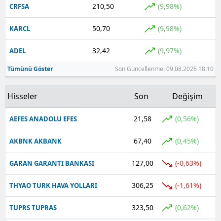
210,50
(9,98%)
CRFSA
50,70
(9,98%)
KARCL
32,42
(9,97%)
ADEL
Tümünü Göster
Son Güncellenme: 09.08.2026 18:10
Hisseler
Son
Değişim
21,58
(0,56%)
AEFES ANADOLU EFES
67,40
(0,45%)
AKBNK AKBANK
127,00
(-0,63%)
GARAN GARANTI BANKASI
306,25
(-1,61%)
THYAO TURK HAVA YOLLARI
323,50
(0,62%)
TUPRS TUPRAS