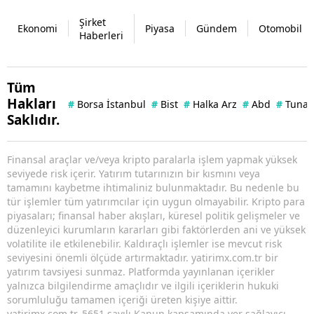
Şirket
Ekonomi
Piyasa
Gündem
Otomobil
Haberleri
Tüm
Hakları
#
Borsa İstanbul
#
Bist
#
Halka Arz
#
Abd
#
Tuna 
Saklıdır.
Finansal araçlar ve/veya kripto paralarla işlem yapmak yüksek
seviyede risk içerir. Yatırım tutarınızın bir kısmını veya
tamamını kaybetme ihtimaliniz bulunmaktadır. Bu nedenle bu
tür işlemler tüm yatırımcılar için uygun olmayabilir. Kripto para
piyasaları; finansal haber akışları, küresel politik gelişmeler ve
düzenleyici kurumların kararları gibi faktörlerden ani ve yüksek
volatilite ile etkilenebilir. Kaldıraçlı işlemler ise mevcut risk
seviyesini önemli ölçüde artırmaktadır. yatirimx.com.tr bir
yatırım tavsiyesi sunmaz. Platformda yayınlanan içerikler
yalnızca bilgilendirme amaçlıdır ve ilgili içeriklerin hukuki
sorumluluğu tamamen içeriği üreten kişiye aittir.
yatirimx.com.tr, 5651 sayılı Kanun kapsamında yer sağlayıcı