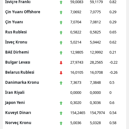
İsviçre Frankı
59,0083
59,1179
0.82
Çin Yuanı Offshore
7,0692
7,0775
0.29
Çin Yuanı
7,0704
7,0812
0.29
Rus Rublesi
0,5822
0,5825
0.65
İsveç Kronu
5,0214
5,0442
0.62
BAE Dirhemi
12,9805
12,9992
0.21
Bulgar Levası
27,9743
28,2565
-0.22
Belarus Rublesi
16,0105
16,0708
-0.26
Danimarka Kronu
7,3673
7,3848
0.5
İran Riyali
0,0000
0,0000
0
Japon Yeni
0,3020
0,3036
0.6
Kuveyt Dinarı
154,2465
154,7974
0.54
Norveç Kronu
5,0036
5,0328
0.58