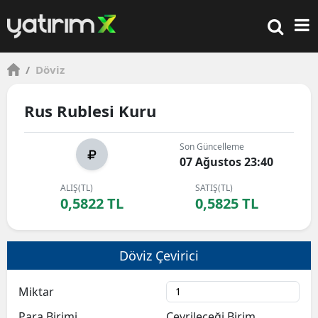
/
Döviz
Rus Rublesi Kuru
Son Güncelleme
07 Ağustos 23:40
ALIŞ(TL)
SATIŞ(TL)
0,5822 TL
0,5825 TL
Döviz Çevirici
Miktar
Para Birimi
Çevrileceği Birim