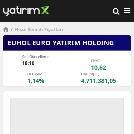
/
Hisse Senedi Fiyatları
EUHOL EURO YATIRIM HOLDING
Son Güncelleme
FİYAT
18:10
10,62
DEĞİŞİM
HACİM(TL)
1,14%
4.711.381,05