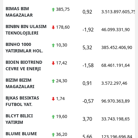
BIMAS BIM
385,75
0,92
3.513.897.605,75
MAGAZALAR
BINBN BIN ULASIM
178,60
-1,92
46.099.331,90
TEKNOLOJILERI
BINHO 1000
10,30
5,32
385.452.406,90
YATIRIMLAR HOL.
BIOEN BIOTREND
17,42
-1,58
68.461.191,64
CEVRE VE ENERJI
BIZIM BIZIM
24,30
0,91
3.572.297,46
MAGAZALARI
BJKAS BESIKTAS
1,74
-0,57
96.970.363,89
FUTBOL YAT.
BLCYT BILICI
19,60
3,70
33.743.198,65
YATIRIM
BLUME BLUME
36,20
5,66
123.196.696,84