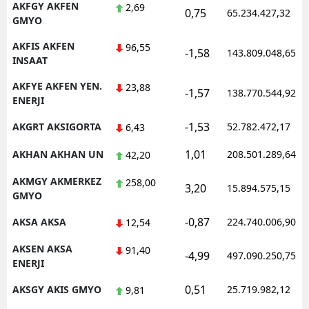
AKFGY AKFEN
2,69
0,75
65.234.427,32
GMYO
AKFIS AKFEN
96,55
-1,58
143.809.048,65
INSAAT
AKFYE AKFEN YEN.
23,88
-1,57
138.770.544,92
ENERJI
-1,53
AKGRT AKSIGORTA
52.782.472,17
6,43
1,01
AKHAN AKHAN UN
208.501.289,64
42,20
AKMGY AKMERKEZ
258,00
3,20
15.894.575,15
GMYO
-0,87
AKSA AKSA
224.740.006,90
12,54
AKSEN AKSA
91,40
-4,99
497.090.250,75
ENERJI
0,51
AKSGY AKIS GMYO
25.719.982,12
9,81