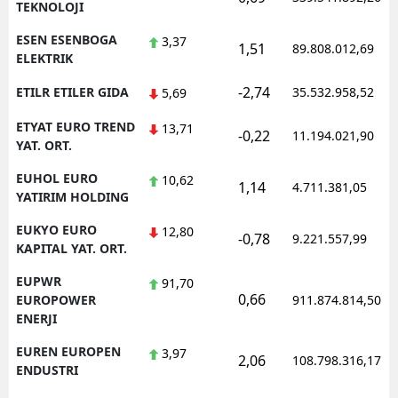
TEKNOLOJI
ESEN ESENBOGA
3,37
1,51
89.808.012,69
ELEKTRIK
-2,74
ETILR ETILER GIDA
35.532.958,52
5,69
ETYAT EURO TREND
13,71
-0,22
11.194.021,90
YAT. ORT.
EUHOL EURO
10,62
1,14
4.711.381,05
YATIRIM HOLDING
EUKYO EURO
12,80
-0,78
9.221.557,99
KAPITAL YAT. ORT.
EUPWR
91,70
0,66
EUROPOWER
911.874.814,50
ENERJI
EUREN EUROPEN
3,97
2,06
108.798.316,17
ENDUSTRI