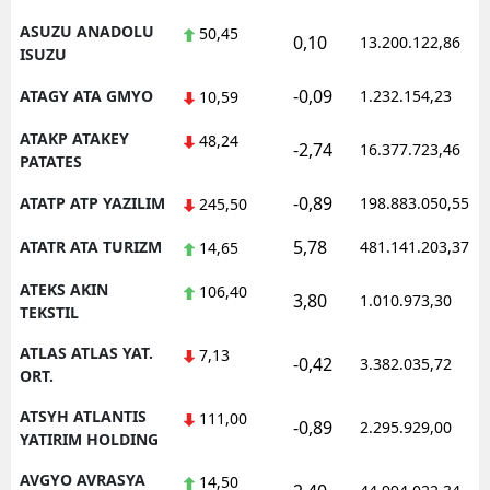
ASUZU ANADOLU
50,45
0,10
13.200.122,86
ISUZU
-0,09
ATAGY ATA GMYO
1.232.154,23
10,59
ATAKP ATAKEY
48,24
-2,74
16.377.723,46
PATATES
-0,89
ATATP ATP YAZILIM
198.883.050,55
245,50
5,78
ATATR ATA TURIZM
481.141.203,37
14,65
ATEKS AKIN
106,40
3,80
1.010.973,30
TEKSTIL
ATLAS ATLAS YAT.
7,13
-0,42
3.382.035,72
ORT.
ATSYH ATLANTIS
111,00
-0,89
2.295.929,00
YATIRIM HOLDING
AVGYO AVRASYA
14,50