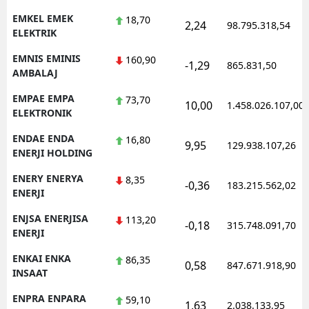
EMKEL EMEK
18,70
2,24
98.795.318,54
ELEKTRIK
EMNIS EMINIS
160,90
-1,29
865.831,50
AMBALAJ
EMPAE EMPA
73,70
10,00
1.458.026.107,00
ELEKTRONIK
ENDAE ENDA
16,80
9,95
129.938.107,26
ENERJI HOLDING
ENERY ENERYA
8,35
-0,36
183.215.562,02
ENERJI
ENJSA ENERJISA
113,20
-0,18
315.748.091,70
ENERJI
ENKAI ENKA
86,35
0,58
847.671.918,90
INSAAT
ENPRA ENPARA
59,10
1,63
2.038.133,95