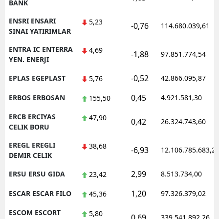
BANK
ENSRI ENSARI
5,23
-0,76
114.680.039,61
SINAI YATIRIMLAR
ENTRA IC ENTERRA
4,69
-1,88
97.851.774,54
YEN. ENERJI
-0,52
EPLAS EGEPLAST
42.866.095,87
5,76
0,45
ERBOS ERBOSAN
4.921.581,30
155,50
ERCB ERCIYAS
47,90
0,42
26.324.743,60
CELIK BORU
EREGL EREGLI
38,68
-6,93
12.106.785.683,2
DEMIR CELIK
2,99
ERSU ERSU GIDA
8.513.734,00
23,42
1,20
ESCAR ESCAR FILO
97.326.379,02
45,36
ESCOM ESCORT
5,80
0,69
339.541.892,26