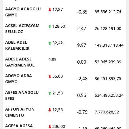
AAGYO AGAOGLU
12,87
-0,85
85.536.212,74
GMYO
ACSEL ACIPAYAM
128,50
2,47
26.128.191,00
SELULOZ
ADEL ADEL
32,42
9,97
149.318.118,44
KALEMCILIK
ADESE ADESE
0,85
0,00
52.065.239,39
GAYRIMENKUL
ADGYO ADRA
55,00
-2,48
36.451.393,75
GMYO
AEFES ANADOLU
21,58
0,56
634.480.253,24
EFES
AFYON AFYON
12,56
-0,79
7.770.628,92
CIMENTO
AGESA AGESA
236,00
-1,13
49.260.444,90