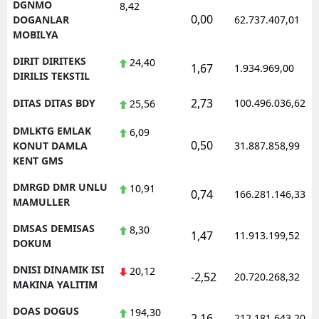
DGNMO
8,42
0,00
DOGANLAR
62.737.407,01
MOBILYA
DIRIT DIRITEKS
24,40
1,67
1.934.969,00
DIRILIS TEKSTIL
2,73
DITAS DITAS BDY
100.496.036,62
25,56
DMLKTG EMLAK
6,09
0,50
KONUT DAMLA
31.887.858,99
KENT GMS
DMRGD DMR UNLU
10,91
0,74
166.281.146,33
MAMULLER
DMSAS DEMISAS
8,30
1,47
11.913.199,52
DOKUM
DNISI DINAMIK ISI
20,12
-2,52
20.720.268,32
MAKINA YALITIM
DOAS DOGUS
194,30
2,16
212.181.643,20