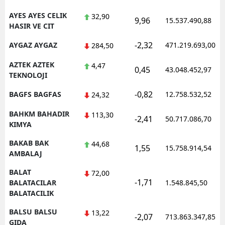
AYES AYES CELIK
32,90
9,96
15.537.490,88
HASIR VE CIT
-2,32
AYGAZ AYGAZ
471.219.693,00
284,50
AZTEK AZTEK
4,47
0,45
43.048.452,97
TEKNOLOJI
-0,82
BAGFS BAGFAS
12.758.532,52
24,32
BAHKM BAHADIR
113,30
-2,41
50.717.086,70
KIMYA
BAKAB BAK
44,68
1,55
15.758.914,54
AMBALAJ
BALAT
72,00
-1,71
BALATACILAR
1.548.845,50
BALATACILIK
BALSU BALSU
13,22
-2,07
713.863.347,85
GIDA