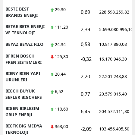
BESTE BEST
29,30
0,69
228.598.259,82
BRANDS ENERJI
BETAE BETA ENERJI
111,20
2,39
5.699.080.996,10
VE TEKNOLOJI
0,58
BEYAZ BEYAZ FILO
10.817.880,08
24,34
BFREN BOSCH
125,80
-0,32
16.170.946,30
FREN SISTEMLERI
BIENY BIEN YAPI
20,44
2,20
22.201.248,88
URUNLERI
BIGCH BUYUK
6,52
0,77
29.579.015,40
SEFLER BIGCHEFS
BIGEN BIRLESIM
110,60
6,45
204.572.111,80
GRUP ENERJI
BIGTK BIG MEDYA
363,00
-2,09
103.456.405,50
TEKNOLOJI