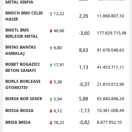
METAL KIMYA
BMSCH BMS CELIK
12,22
2,26
11.868.807,10
HASIR
BMSTL BMS
46,66
-3,60
177.829.715,98
BIRLESIK METAL
BNTAS BANTAS
6,80
8,63
91.678.048,63
AMBALAJ
BOBET BOGAZICI
17,91
1,13
41.453.711,11
BETON SANAYI
BORLS BORLEASE
5,38
-0,37
21.810.012,96
OTOMOTIV
5,88
BORSK BOR SEKER
65.840.848,24
5,94
-1,13
BOSSA BOSSA
10.361.008,49
6,12
-0,82
BRISA BRISA
8.877.952,10
78,25