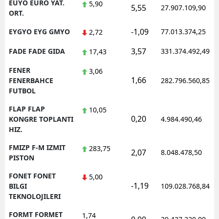
EUYO EURO YAT.
5,90
5,55
27.907.109,90
ORT.
-1,09
EYGYO EYG GMYO
77.013.374,25
2,72
3,57
FADE FADE GIDA
331.374.492,49
17,43
FENER
3,06
1,66
FENERBAHCE
282.796.560,85
FUTBOL
FLAP FLAP
10,05
0,20
KONGRE TOPLANTI
4.984.490,46
HIZ.
FMIZP F-M IZMIT
283,75
2,07
8.048.478,50
PISTON
FONET FONET
5,00
-1,19
BILGI
109.028.768,84
TEKNOLOJILERI
FORMT FORMET
1,74