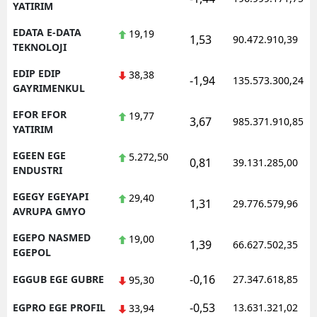
YATIRIM
EDATA E-DATA
19,19
1,53
90.472.910,39
TEKNOLOJI
EDIP EDIP
38,38
-1,94
135.573.300,24
GAYRIMENKUL
EFOR EFOR
19,77
3,67
985.371.910,85
YATIRIM
EGEEN EGE
5.272,50
0,81
39.131.285,00
ENDUSTRI
EGEGY EGEYAPI
29,40
1,31
29.776.579,96
AVRUPA GMYO
EGEPO NASMED
19,00
1,39
66.627.502,35
EGEPOL
-0,16
EGGUB EGE GUBRE
27.347.618,85
95,30
-0,53
EGPRO EGE PROFIL
13.631.321,02
33,94