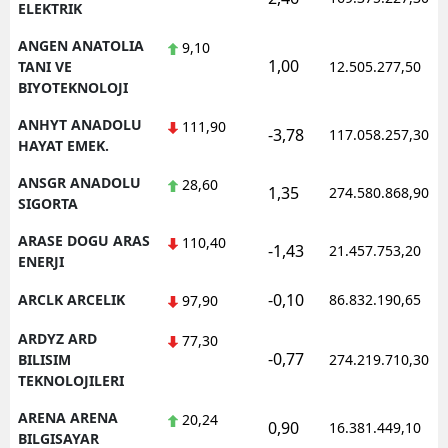
ELEKTRIK
ANGEN ANATOLIA
9,10
1,00
TANI VE
12.505.277,50
BIYOTEKNOLOJI
ANHYT ANADOLU
111,90
-3,78
117.058.257,30
HAYAT EMEK.
ANSGR ANADOLU
28,60
1,35
274.580.868,90
SIGORTA
ARASE DOGU ARAS
110,40
-1,43
21.457.753,20
ENERJI
-0,10
ARCLK ARCELIK
86.832.190,65
97,90
ARDYZ ARD
77,30
-0,77
BILISIM
274.219.710,30
TEKNOLOJILERI
ARENA ARENA
20,24
0,90
16.381.449,10
BILGISAYAR