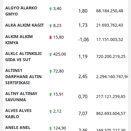
ALGYO ALARKO
3,40
1,80
68.184.250,48
GMYO
1,73
ALKA ALKIM KAGIT
21.693.762,43
8,23
ALKIM ALKIM
15,80
-1,06
17.151.003,52
KIMYA
ALKLC ALTINKILIC
425,00
1,19
720.200.219,25
GIDA VE SUT
ALTINS1
72,80
2,45
DARPHANE ALTIN
2.294.160.747,94
SERTIFIKASI
ALTNY ALTINAY
15,91
0,70
217.121.259,65
SAVUNMA
ALVES ALVES
2,12
7,07
862.693.604,57
KABLO
ANELE ANEL
124,90
2,46
169.375.227,30