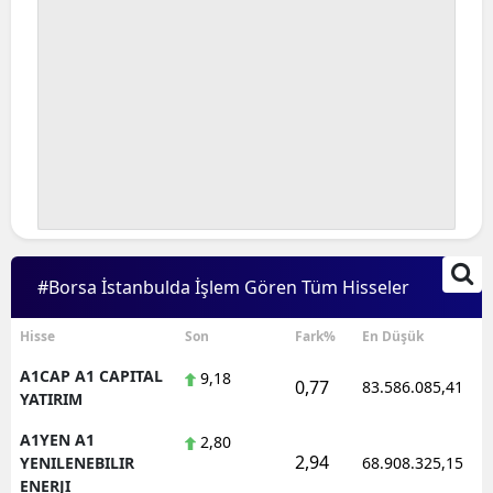
#Borsa İstanbulda İşlem Gören Tüm Hisseler
Hisse
Son
Fark%
En Düşük
A1CAP A1 CAPITAL
9,18
0,77
83.586.085,41
YATIRIM
A1YEN A1
2,80
2,94
YENILENEBILIR
68.908.325,15
ENERJI