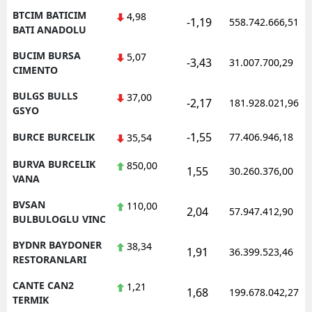
BTCIM BATICIM
4,98
-1,19
558.742.666,51
BATI ANADOLU
BUCIM BURSA
5,07
-3,43
31.007.700,29
CIMENTO
BULGS BULLS
37,00
-2,17
181.928.021,96
GSYO
-1,55
BURCE BURCELIK
77.406.946,18
35,54
BURVA BURCELIK
850,00
1,55
30.260.376,00
VANA
BVSAN
110,00
2,04
57.947.412,90
BULBULOGLU VINC
BYDNR BAYDONER
38,34
1,91
36.399.523,46
RESTORANLARI
CANTE CAN2
1,21
1,68
199.678.042,27
TERMIK