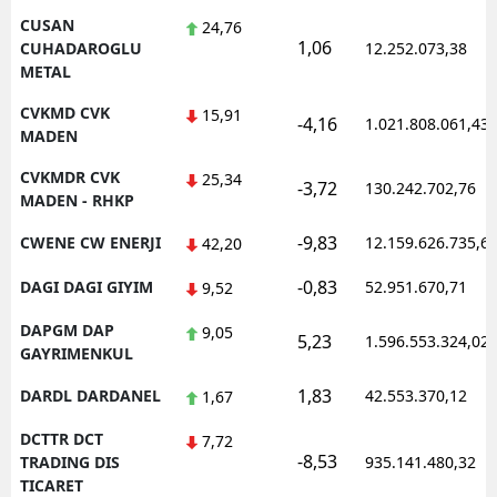
CUSAN
24,76
1,06
CUHADAROGLU
12.252.073,38
METAL
CVKMD CVK
15,91
-4,16
1.021.808.061,43
MADEN
CVKMDR CVK
25,34
-3,72
130.242.702,76
MADEN - RHKP
-9,83
CWENE CW ENERJI
12.159.626.735,6
42,20
-0,83
DAGI DAGI GIYIM
52.951.670,71
9,52
DAPGM DAP
9,05
5,23
1.596.553.324,02
GAYRIMENKUL
1,83
DARDL DARDANEL
42.553.370,12
1,67
DCTTR DCT
7,72
-8,53
TRADING DIS
935.141.480,32
TICARET