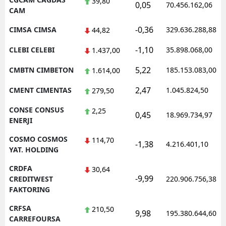
39,80
0,05
70.456.162,06
CAM
-0,36
CIMSA CIMSA
329.636.288,88
44,82
-1,10
CLEBI CELEBI
35.898.068,00
1.437,00
5,22
CMBTN CIMBETON
185.153.083,00
1.614,00
2,47
CMENT CIMENTAS
1.045.824,50
279,50
CONSE CONSUS
2,25
0,45
18.969.734,97
ENERJI
COSMO COSMOS
114,70
-1,38
4.216.401,10
YAT. HOLDING
CRDFA
30,64
-9,99
CREDITWEST
220.906.756,38
FAKTORING
CRFSA
210,50
9,98
195.380.644,60
CARREFOURSA