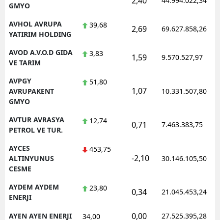
2,40
44.994.022,34
GMYO
AVHOL AVRUPA
39,68
2,69
69.627.858,26
YATIRIM HOLDING
AVOD A.V.O.D GIDA
3,83
1,59
9.570.527,97
VE TARIM
AVPGY
51,80
1,07
AVRUPAKENT
10.331.507,80
GMYO
AVTUR AVRASYA
12,74
0,71
7.463.383,75
PETROL VE TUR.
AYCES
453,75
-2,10
ALTINYUNUS
30.146.105,50
CESME
AYDEM AYDEM
23,80
0,34
21.045.453,24
ENERJI
0,00
AYEN AYEN ENERJI
27.525.395,28
34,00