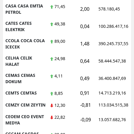
CASA CASA EMTIA
71,45
2,00
578.180,45
PETROL
CATES CATES
49,38
0,04
100.286.417,16
ELEKTRIK
CCOLA COCA COLA
89,00
1,48
390.245.737,55
ICECEK
CELHA CELIK
24,98
0,64
58.444.547,38
HALAT
CEMAS CEMAS
4,11
0,49
36.400.847,69
DOKUM
0,91
CEMTS CEMTAS
14.713.219,16
8,85
-0,81
CEMZY CEM ZEYTIN
113.034.515,38
12,30
CEOEM CEO EVENT
22,82
-0,09
13.057.682,76
MEDYA
CGCAM CAGDAS