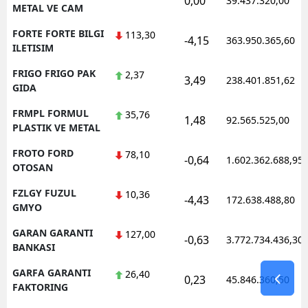
0,00
39.437.320,00
METAL VE CAM
FORTE FORTE BILGI
113,30
-4,15
363.950.365,60
ILETISIM
FRIGO FRIGO PAK
2,37
3,49
238.401.851,62
GIDA
FRMPL FORMUL
35,76
1,48
92.565.525,00
PLASTIK VE METAL
FROTO FORD
78,10
-0,64
1.602.362.688,95
OTOSAN
FZLGY FUZUL
10,36
-4,43
172.638.488,80
GMYO
GARAN GARANTI
127,00
-0,63
3.772.734.436,30
BANKASI
GARFA GARANTI
26,40
0,23
45.846.360,50
FAKTORING