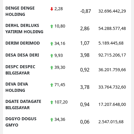
DENGE DENGE
2,28
-0,87
32.696.442,29
HOLDING
DERHL DERLUKS
10,80
2,86
54.288.577,48
YATIRIM HOLDING
1,07
DERIM DERIMOD
5.189.445,68
34,16
3,98
DESA DESA DERI
92.715.206,17
9,93
DESPC DESPEC
39,30
0,92
36.201.759,66
BILGISAYAR
DEVA DEVA
71,45
3,78
33.764.732,60
HOLDING
DGATE DATAGATE
107,20
0,94
17.207.648,00
BILGISAYAR
DGGYO DOGUS
34,36
0,06
2.547.015,68
GMYO