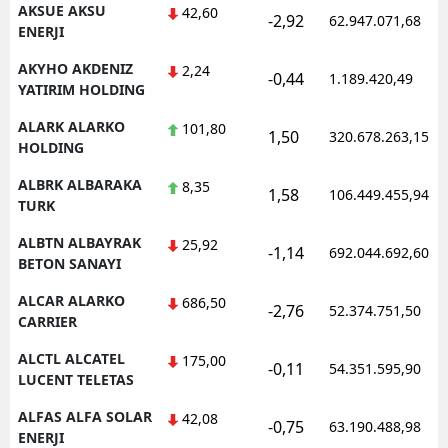
AKSUE AKSU
42,60
-2,92
62.947.071,68
ENERJI
AKYHO AKDENIZ
2,24
-0,44
1.189.420,49
YATIRIM HOLDING
ALARK ALARKO
101,80
1,50
320.678.263,15
HOLDING
ALBRK ALBARAKA
8,35
1,58
106.449.455,94
TURK
ALBTN ALBAYRAK
25,92
-1,14
692.044.692,60
BETON SANAYI
ALCAR ALARKO
686,50
-2,76
52.374.751,50
CARRIER
ALCTL ALCATEL
175,00
-0,11
54.351.595,90
LUCENT TELETAS
ALFAS ALFA SOLAR
42,08
-0,75
63.190.488,98
ENERJI