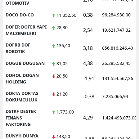
OTOMOTIV
0,38
DOCO DO-CO
96.284.930,00
11.352,50
DOFER DOFER YAPI
28,30
2,54
19.621.747,32
MALZEMELERI
DOFRB DOF
136,40
3,18
856.816.246,40
ROBOTIK
4,38
DOGUB DOGUSAN
26.285.582,45
81,05
DOHOL DOGAN
20,50
-1,91
131.554.567,36
HOLDING
DOKTA DOKTAS
21,20
-0,38
7.235.066,94
DOKUMCULUK
DSTKF DESTEK
1.773,00
4,29
FINANS
1.424.493.073,00
FAKTORING
DUNYH DUNYA
148,50
56.264.124,90