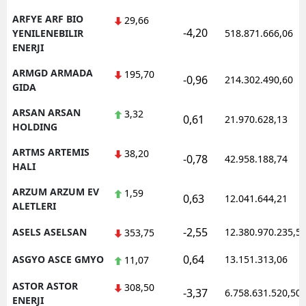
ARFYE ARF BIO
29,66
-4,20
YENILENEBILIR
518.871.666,06
ENERJI
ARMGD ARMADA
195,70
-0,96
214.302.490,60
GIDA
ARSAN ARSAN
3,32
0,61
21.970.628,13
HOLDING
ARTMS ARTEMIS
38,20
-0,78
42.958.188,74
HALI
ARZUM ARZUM EV
1,59
0,63
12.041.644,21
ALETLERI
-2,55
ASELS ASELSAN
12.380.970.235,5
353,75
0,64
ASGYO ASCE GMYO
13.151.313,06
11,07
ASTOR ASTOR
308,50
-3,37
6.758.631.520,50
ENERJI