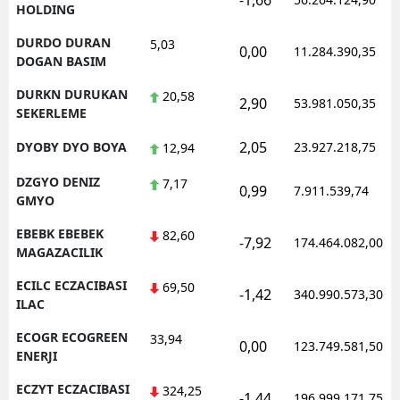
-1,66
HOLDING
DURDO DURAN
5,03
0,00
11.284.390,35
DOGAN BASIM
DURKN DURUKAN
20,58
2,90
53.981.050,35
SEKERLEME
2,05
DYOBY DYO BOYA
23.927.218,75
12,94
DZGYO DENIZ
7,17
0,99
7.911.539,74
GMYO
EBEBK EBEBEK
82,60
-7,92
174.464.082,00
MAGAZACILIK
ECILC ECZACIBASI
69,50
-1,42
340.990.573,30
ILAC
ECOGR ECOGREEN
33,94
0,00
123.749.581,50
ENERJI
ECZYT ECZACIBASI
324,25
-1,44
196.999.171,75