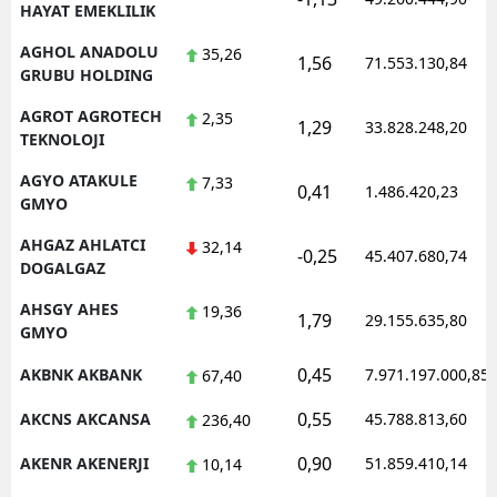
HAYAT EMEKLILIK
AGHOL ANADOLU
35,26
1,56
71.553.130,84
GRUBU HOLDING
AGROT AGROTECH
2,35
1,29
33.828.248,20
TEKNOLOJI
AGYO ATAKULE
7,33
0,41
1.486.420,23
GMYO
AHGAZ AHLATCI
32,14
-0,25
45.407.680,74
DOGALGAZ
AHSGY AHES
19,36
1,79
29.155.635,80
GMYO
0,45
AKBNK AKBANK
7.971.197.000,85
67,40
0,55
AKCNS AKCANSA
45.788.813,60
236,40
0,90
AKENR AKENERJI
51.859.410,14
10,14