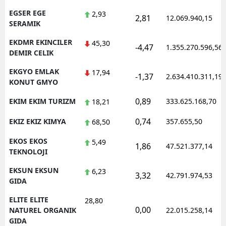
EGSER EGE
2,93
2,81
12.069.940,15
SERAMIK
EKDMR EKINCILER
45,30
-4,47
1.355.270.596,56
DEMIR CELIK
EKGYO EMLAK
17,94
-1,37
2.634.410.311,19
KONUT GMYO
0,89
EKIM EKIM TURIZM
333.625.168,70
18,21
0,74
EKIZ EKIZ KIMYA
357.655,50
68,50
EKOS EKOS
5,49
1,86
47.521.377,14
TEKNOLOJI
EKSUN EKSUN
6,23
3,32
42.791.974,53
GIDA
ELITE ELITE
28,80
0,00
NATUREL ORGANIK
22.015.258,14
GIDA