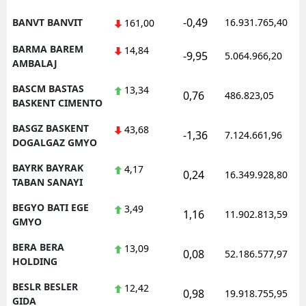
-0,49
BANVT BANVIT
16.931.765,40
161,00
BARMA BAREM
14,84
-9,95
5.064.966,20
AMBALAJ
BASCM BASTAS
13,34
0,76
486.823,05
BASKENT CIMENTO
BASGZ BASKENT
43,68
-1,36
7.124.661,96
DOGALGAZ GMYO
BAYRK BAYRAK
4,17
0,24
16.349.928,80
TABAN SANAYI
BEGYO BATI EGE
3,49
1,16
11.902.813,59
GMYO
BERA BERA
13,09
0,08
52.186.577,97
HOLDING
BESLR BESLER
12,42
0,98
19.918.755,95
GIDA