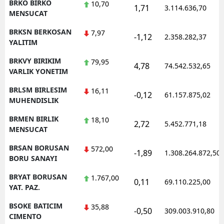
BRKO BIRKO
10,70
1,71
3.114.636,70
MENSUCAT
BRKSN BERKOSAN
7,97
-1,12
2.358.282,37
YALITIM
BRKVY BIRIKIM
79,95
4,78
74.542.532,65
VARLIK YONETIM
BRLSM BIRLESIM
16,11
-0,12
61.157.875,02
MUHENDISLIK
BRMEN BIRLIK
18,10
2,72
5.452.771,18
MENSUCAT
BRSAN BORUSAN
572,00
-1,89
1.308.264.872,50
BORU SANAYI
BRYAT BORUSAN
1.767,00
0,11
69.110.225,00
YAT. PAZ.
BSOKE BATICIM
35,88
-0,50
309.003.910,80
CIMENTO