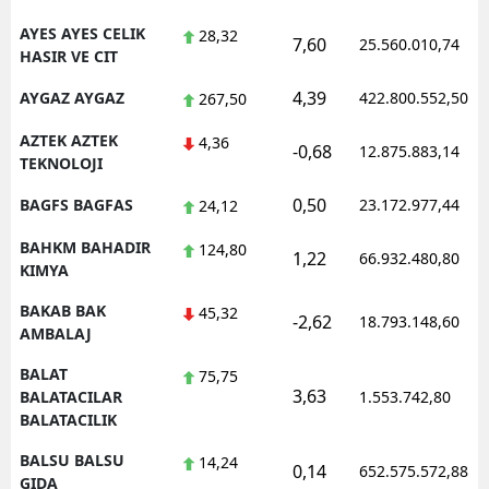
AYES AYES CELIK
28,32
7,60
25.560.010,74
HASIR VE CIT
4,39
AYGAZ AYGAZ
422.800.552,50
267,50
AZTEK AZTEK
4,36
-0,68
12.875.883,14
TEKNOLOJI
0,50
BAGFS BAGFAS
23.172.977,44
24,12
BAHKM BAHADIR
124,80
1,22
66.932.480,80
KIMYA
BAKAB BAK
45,32
-2,62
18.793.148,60
AMBALAJ
BALAT
75,75
3,63
BALATACILAR
1.553.742,80
BALATACILIK
BALSU BALSU
14,24
0,14
652.575.572,88
GIDA