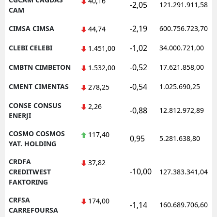
40,16
-2,05
121.291.911,58
CAM
-2,19
CIMSA CIMSA
600.756.723,70
44,74
-1,02
CLEBI CELEBI
34.000.721,00
1.451,00
-0,52
CMBTN CIMBETON
17.621.858,00
1.532,00
-0,54
CMENT CIMENTAS
1.025.690,25
278,25
CONSE CONSUS
2,26
-0,88
12.812.972,89
ENERJI
COSMO COSMOS
117,40
0,95
5.281.638,80
YAT. HOLDING
CRDFA
37,82
-10,00
CREDITWEST
127.383.341,04
FAKTORING
CRFSA
174,00
-1,14
160.689.706,60
CARREFOURSA