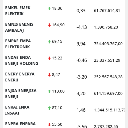
EMKEL EMEK
18,36
0,33
61.767.614,31
ELEKTRIK
EMNIS EMINIS
164,90
-4,13
1.396.758,20
AMBALAJ
EMPAE EMPA
69,15
9,94
754.405.767,00
ELEKTRONIK
ENDAE ENDA
15,22
-0,46
23.337.651,29
ENERJI HOLDING
ENERY ENERYA
8,47
-3,20
252.567.548,28
ENERJI
ENJSA ENERJISA
113,00
3,20
614.159.697,00
ENERJI
ENKAI ENKA
87,10
1,46
1.344.515.113,70
INSAAT
ENPRA ENPARA
55,50
-3,56
2.737.282,55