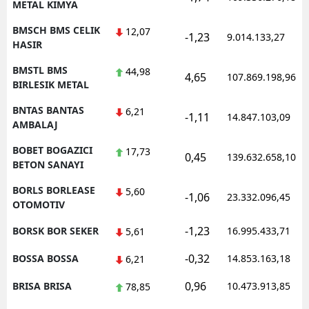
METAL KIMYA
BMSCH BMS CELIK
12,07
-1,23
9.014.133,27
HASIR
BMSTL BMS
44,98
4,65
107.869.198,96
BIRLESIK METAL
BNTAS BANTAS
6,21
-1,11
14.847.103,09
AMBALAJ
BOBET BOGAZICI
17,73
0,45
139.632.658,10
BETON SANAYI
BORLS BORLEASE
5,60
-1,06
23.332.096,45
OTOMOTIV
-1,23
BORSK BOR SEKER
16.995.433,71
5,61
-0,32
BOSSA BOSSA
14.853.163,18
6,21
0,96
BRISA BRISA
10.473.913,85
78,85