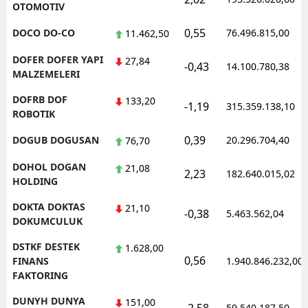
OTOMOTIV
0,55
DOCO DO-CO
76.496.815,00
11.462,50
DOFER DOFER YAPI
27,84
-0,43
14.100.780,38
MALZEMELERI
DOFRB DOF
133,20
-1,19
315.359.138,10
ROBOTIK
0,39
DOGUB DOGUSAN
20.296.704,40
76,70
DOHOL DOGAN
21,08
2,23
182.640.015,02
HOLDING
DOKTA DOKTAS
21,10
-0,38
5.463.562,04
DOKUMCULUK
DSTKF DESTEK
1.628,00
0,56
FINANS
1.940.846.232,00
FAKTORING
DUNYH DUNYA
151,00
59.540.187,50