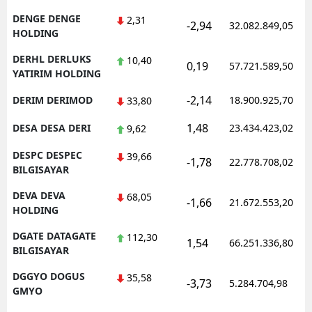
DENGE DENGE
2,31
-2,94
32.082.849,05
HOLDING
DERHL DERLUKS
10,40
0,19
57.721.589,50
YATIRIM HOLDING
-2,14
DERIM DERIMOD
18.900.925,70
33,80
1,48
DESA DESA DERI
23.434.423,02
9,62
DESPC DESPEC
39,66
-1,78
22.778.708,02
BILGISAYAR
DEVA DEVA
68,05
-1,66
21.672.553,20
HOLDING
DGATE DATAGATE
112,30
1,54
66.251.336,80
BILGISAYAR
DGGYO DOGUS
35,58
-3,73
5.284.704,98
GMYO