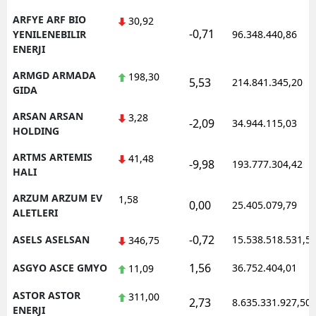
ARFYE ARF BIO
30,92
-0,71
YENILENEBILIR
96.348.440,86
ENERJI
ARMGD ARMADA
198,30
5,53
214.841.345,20
GIDA
ARSAN ARSAN
3,28
-2,09
34.944.115,03
HOLDING
ARTMS ARTEMIS
41,48
-9,98
193.777.304,42
HALI
ARZUM ARZUM EV
1,58
0,00
25.405.079,79
ALETLERI
-0,72
ASELS ASELSAN
15.538.518.531,5
346,75
1,56
ASGYO ASCE GMYO
36.752.404,01
11,09
ASTOR ASTOR
311,00
2,73
8.635.331.927,50
ENERJI