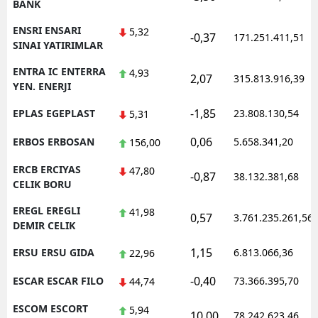
BANK
ENSRI ENSARI
5,32
-0,37
171.251.411,51
SINAI YATIRIMLAR
ENTRA IC ENTERRA
4,93
2,07
315.813.916,39
YEN. ENERJI
-1,85
EPLAS EGEPLAST
23.808.130,54
5,31
0,06
ERBOS ERBOSAN
5.658.341,20
156,00
ERCB ERCIYAS
47,80
-0,87
38.132.381,68
CELIK BORU
EREGL EREGLI
41,98
0,57
3.761.235.261,56
DEMIR CELIK
1,15
ERSU ERSU GIDA
6.813.066,36
22,96
-0,40
ESCAR ESCAR FILO
73.366.395,70
44,74
ESCOM ESCORT
5,94
10,00
78.242.623,46