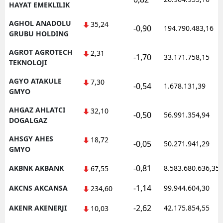
HAYAT EMEKLILIK
AGHOL ANADOLU
35,24
-0,90
194.790.483,16
GRUBU HOLDING
AGROT AGROTECH
2,31
-1,70
33.171.758,15
TEKNOLOJI
AGYO ATAKULE
7,30
-0,54
1.678.131,39
GMYO
AHGAZ AHLATCI
32,10
-0,50
56.991.354,94
DOGALGAZ
AHSGY AHES
18,72
-0,05
50.271.941,29
GMYO
-0,81
AKBNK AKBANK
8.583.680.636,35
67,55
-1,14
AKCNS AKCANSA
99.944.604,30
234,60
-2,62
AKENR AKENERJI
42.175.854,55
10,03