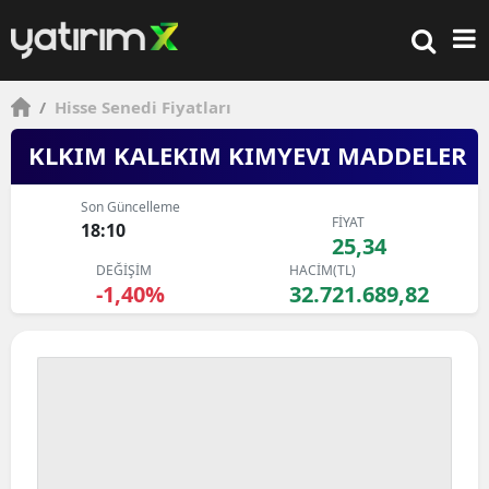
/
Hisse Senedi Fiyatları
KLKIM KALEKIM KIMYEVI MADDELER
Son Güncelleme
FİYAT
18:10
25,34
DEĞİŞİM
HACİM(TL)
-1,40%
32.721.689,82