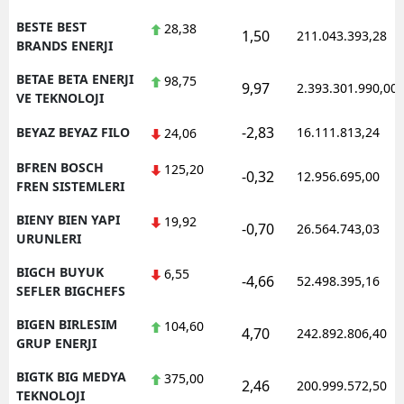
BESTE BEST
28,38
1,50
211.043.393,28
BRANDS ENERJI
BETAE BETA ENERJI
98,75
9,97
2.393.301.990,00
VE TEKNOLOJI
-2,83
BEYAZ BEYAZ FILO
16.111.813,24
24,06
BFREN BOSCH
125,20
-0,32
12.956.695,00
FREN SISTEMLERI
BIENY BIEN YAPI
19,92
-0,70
26.564.743,03
URUNLERI
BIGCH BUYUK
6,55
-4,66
52.498.395,16
SEFLER BIGCHEFS
BIGEN BIRLESIM
104,60
4,70
242.892.806,40
GRUP ENERJI
BIGTK BIG MEDYA
375,00
2,46
200.999.572,50
TEKNOLOJI