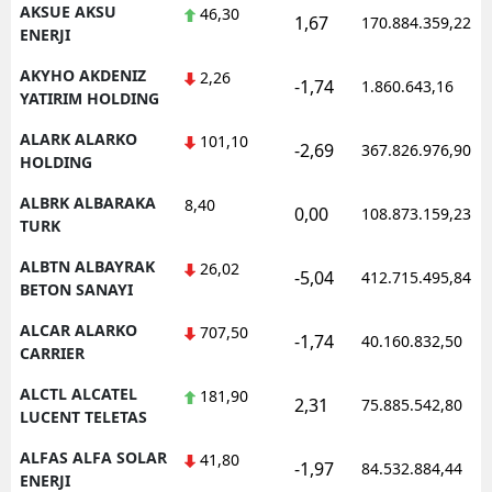
AKSUE AKSU
46,30
1,67
170.884.359,22
ENERJI
AKYHO AKDENIZ
2,26
-1,74
1.860.643,16
YATIRIM HOLDING
ALARK ALARKO
101,10
-2,69
367.826.976,90
HOLDING
ALBRK ALBARAKA
8,40
0,00
108.873.159,23
TURK
ALBTN ALBAYRAK
26,02
-5,04
412.715.495,84
BETON SANAYI
ALCAR ALARKO
707,50
-1,74
40.160.832,50
CARRIER
ALCTL ALCATEL
181,90
2,31
75.885.542,80
LUCENT TELETAS
ALFAS ALFA SOLAR
41,80
-1,97
84.532.884,44
ENERJI