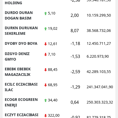
-2,58
HOLDING
DURDO DURAN
5,10
2,00
10.159.299,50
DOGAN BASIM
DURKN DURUKAN
19,02
8,07
38.568.732,06
SEKERLEME
-1,18
DYOBY DYO BOYA
12.450.711,27
12,61
DZGYO DENIZ
7,10
-1,53
6.220.973,90
GMYO
EBEBK EBEBEK
88,45
-2,59
42.289.103,55
MAGAZACILIK
ECILC ECZACIBASI
68,95
-1,29
241.347.041,90
ILAC
ECOGR ECOGREEN
34,40
0,64
250.303.323,32
ENERJI
ECZYT ECZACIBASI
322,00
-0,92
82.779.318,75