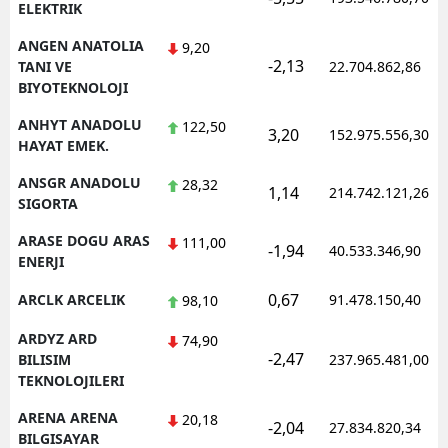
ELEKTRIK
ANGEN ANATOLIA
9,20
-2,13
TANI VE
22.704.862,86
BIYOTEKNOLOJI
ANHYT ANADOLU
122,50
3,20
152.975.556,30
HAYAT EMEK.
ANSGR ANADOLU
28,32
1,14
214.742.121,26
SIGORTA
ARASE DOGU ARAS
111,00
-1,94
40.533.346,90
ENERJI
0,67
ARCLK ARCELIK
91.478.150,40
98,10
ARDYZ ARD
74,90
-2,47
BILISIM
237.965.481,00
TEKNOLOJILERI
ARENA ARENA
20,18
-2,04
27.834.820,34
BILGISAYAR