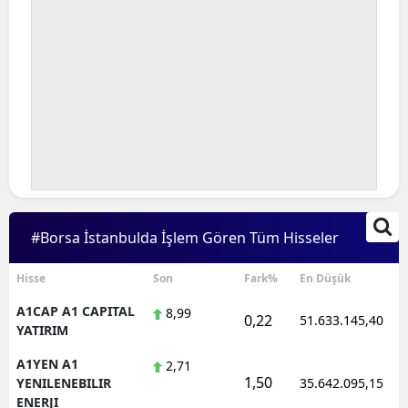
#Borsa İstanbulda İşlem Gören Tüm Hisseler
Hisse
Son
Fark%
En Düşük
A1CAP A1 CAPITAL
8,99
0,22
51.633.145,40
YATIRIM
A1YEN A1
2,71
1,50
YENILENEBILIR
35.642.095,15
ENERJI