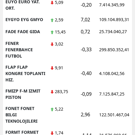
EUYO EURO YAT.
5,09
-0,20
7.414.345,99
ORT.
7,02
EYGYO EYG GMYO
109.104.893,31
2,59
0,72
FADE FADE GIDA
25.734.040,27
15,45
FENER
3,02
-0,33
FENERBAHCE
299.850.352,41
FUTBOL
FLAP FLAP
9,91
-0,40
KONGRE TOPLANTI
4.108.042,56
HIZ.
FMIZP F-M IZMIT
283,75
-0,09
7.125.847,25
PISTON
FONET FONET
5,22
2,96
BILGI
122.501.467,04
TEKNOLOJILERI
FORMT FORMET
1,74