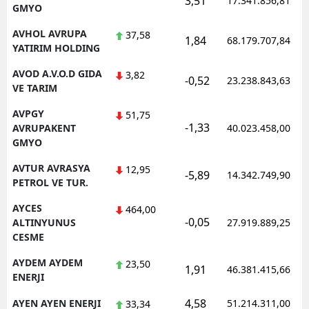
3,51
17.341.856,81
GMYO
AVHOL AVRUPA
37,58
1,84
68.179.707,84
YATIRIM HOLDING
AVOD A.V.O.D GIDA
3,82
-0,52
23.238.843,63
VE TARIM
AVPGY
51,75
-1,33
AVRUPAKENT
40.023.458,00
GMYO
AVTUR AVRASYA
12,95
-5,89
14.342.749,90
PETROL VE TUR.
AYCES
464,00
-0,05
ALTINYUNUS
27.919.889,25
CESME
AYDEM AYDEM
23,50
1,91
46.381.415,66
ENERJI
4,58
AYEN AYEN ENERJI
51.214.311,00
33,34