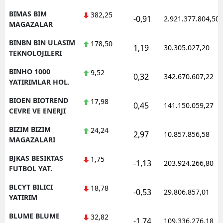
BIMAS BIM
382,25
-0,91
2.921.377.804,50
MAGAZALAR
BINBN BIN ULASIM
178,50
1,19
30.305.027,20
TEKNOLOJILERI
BINHO 1000
9,52
0,32
342.670.607,22
YATIRIMLAR HOL.
BIOEN BIOTREND
17,98
0,45
141.150.059,27
CEVRE VE ENERJI
BIZIM BIZIM
24,24
2,97
10.857.856,58
MAGAZALARI
BJKAS BESIKTAS
1,75
-1,13
203.924.266,80
FUTBOL YAT.
BLCYT BILICI
18,78
-0,53
29.806.857,01
YATIRIM
BLUME BLUME
32,82
-1,74
109.336.276,18