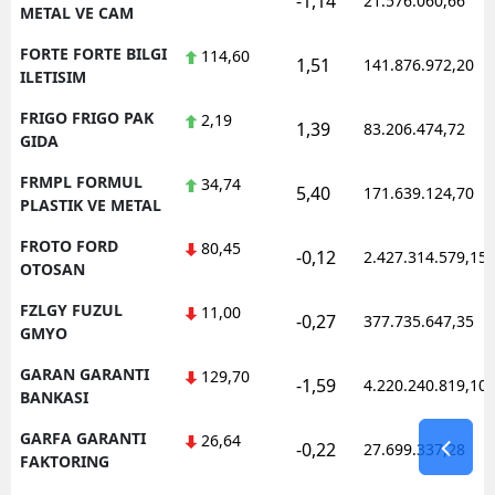
-1,14
21.576.060,66
METAL VE CAM
FORTE FORTE BILGI
114,60
1,51
141.876.972,20
ILETISIM
FRIGO FRIGO PAK
2,19
1,39
83.206.474,72
GIDA
FRMPL FORMUL
34,74
5,40
171.639.124,70
PLASTIK VE METAL
FROTO FORD
80,45
-0,12
2.427.314.579,15
OTOSAN
FZLGY FUZUL
11,00
-0,27
377.735.647,35
GMYO
GARAN GARANTI
129,70
-1,59
4.220.240.819,10
BANKASI
GARFA GARANTI
26,64
-0,22
27.699.337,28
FAKTORING