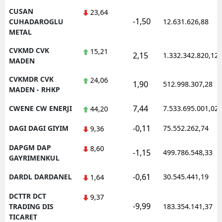
CUSAN
23,64
-1,50
CUHADAROGLU
12.631.626,88
METAL
CVKMD CVK
15,21
2,15
1.332.342.820,12
MADEN
CVKMDR CVK
24,06
1,90
512.998.307,28
MADEN - RHKP
7,44
CWENE CW ENERJI
7.533.695.001,02
44,20
-0,11
DAGI DAGI GIYIM
75.552.262,74
9,36
DAPGM DAP
8,60
-1,15
499.786.548,33
GAYRIMENKUL
-0,61
DARDL DARDANEL
30.545.441,19
1,64
DCTTR DCT
9,37
-9,99
TRADING DIS
183.354.141,37
TICARET