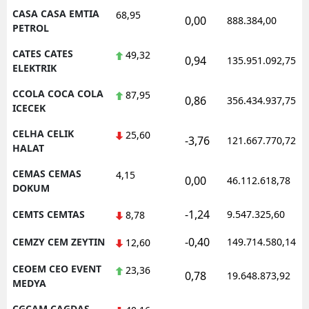
CASA CASA EMTIA
68,95
0,00
888.384,00
PETROL
CATES CATES
49,32
0,94
135.951.092,75
ELEKTRIK
CCOLA COCA COLA
87,95
0,86
356.434.937,75
ICECEK
CELHA CELIK
25,60
-3,76
121.667.770,72
HALAT
CEMAS CEMAS
4,15
0,00
46.112.618,78
DOKUM
-1,24
CEMTS CEMTAS
9.547.325,60
8,78
-0,40
CEMZY CEM ZEYTIN
149.714.580,14
12,60
CEOEM CEO EVENT
23,36
0,78
19.648.873,92
MEDYA
CGCAM CAGDAS