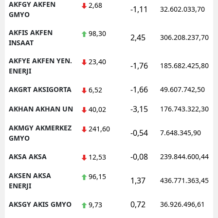
AKFGY AKFEN
2,68
-1,11
32.602.033,70
GMYO
AKFIS AKFEN
98,30
2,45
306.208.237,70
INSAAT
AKFYE AKFEN YEN.
23,40
-1,76
185.682.425,80
ENERJI
-1,66
AKGRT AKSIGORTA
49.607.742,50
6,52
-3,15
AKHAN AKHAN UN
176.743.322,30
40,02
AKMGY AKMERKEZ
241,60
-0,54
7.648.345,90
GMYO
-0,08
AKSA AKSA
239.844.600,44
12,53
AKSEN AKSA
96,15
1,37
436.771.363,45
ENERJI
0,72
AKSGY AKIS GMYO
36.926.496,61
9,73