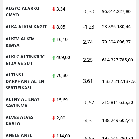
ALGYO ALARKO
3,34
-0,30
96.014.227,80
GMYO
-1,23
ALKA ALKIM KAGIT
28.886.180,44
8,05
ALKIM ALKIM
16,10
2,74
79.394.896,37
KIMYA
ALKLC ALTINKILIC
409,00
2,25
614.327.785,00
GIDA VE SUT
ALTINS1
70,30
3,61
DARPHANE ALTIN
1.337.212.137,50
SERTIFIKASI
ALTNY ALTINAY
15,69
-0,57
215.811.635,30
SAVUNMA
ALVES ALVES
2,00
-4,31
138.249.602,44
KABLO
ANELE ANEL
114,00
-5,55
193.546.780,70