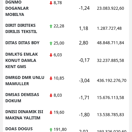
DGNMO
8,78
-1,24
DOGANLAR
23.083.922,60
MOBILYA
DIRIT DIRITEKS
22,28
1,18
1.287.727,48
DIRILIS TEKSTIL
2,80
DITAS DITAS BDY
48.848.711,84
25,00
DMLKTG EMLAK
6,03
-0,17
KONUT DAMLA
32.237.885,58
KENT GMS
DMRGD DMR UNLU
10,85
-3,04
436.192.276,70
MAMULLER
DMSAS DEMISAS
8,03
-1,71
15.676.113,58
DOKUM
DNISI DINAMIK ISI
19,60
-1,80
13.538.785,83
MAKINA YALITIM
DOAS DOGUS
191,80
2,02
193.326.020,60