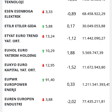
TEKNOLOJI
ESEN ESENBOGA
3,33
-0,89
68.458.922,29
ELEKTRIK
0,17
ETILR ETILER GIDA
30.049.053,88
5,88
ETYAT EURO TREND
13,24
-1,12
11.442.090,27
YAT. ORT.
EUHOL EURO
10,29
1,88
5.569.747,39
YATIRIM HOLDING
EUKYO EURO
12,95
-1,52
11.672.943,80
KAPITAL YAT. ORT.
EUPWR
91,40
0,33
EUROPOWER
1.211.541.393,45
ENERJI
EUREN EUROPEN
3,88
-2,02
77.435.211,81
ENDUSTRI