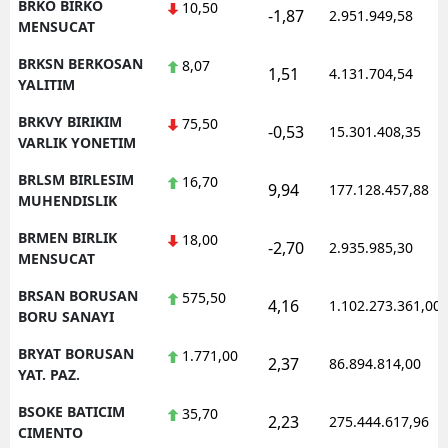
BRKO BIRKO
10,50
-1,87
2.951.949,58
MENSUCAT
BRKSN BERKOSAN
8,07
1,51
4.131.704,54
YALITIM
BRKVY BIRIKIM
75,50
-0,53
15.301.408,35
VARLIK YONETIM
BRLSM BIRLESIM
16,70
9,94
177.128.457,88
MUHENDISLIK
BRMEN BIRLIK
18,00
-2,70
2.935.985,30
MENSUCAT
BRSAN BORUSAN
575,50
4,16
1.102.273.361,00
BORU SANAYI
BRYAT BORUSAN
1.771,00
2,37
86.894.814,00
YAT. PAZ.
BSOKE BATICIM
35,70
2,23
275.444.617,96
CIMENTO