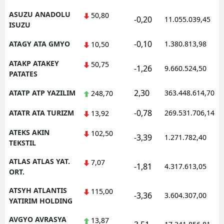
ASUZU ANADOLU
50,80
-0,20
11.055.039,45
ISUZU
-0,10
ATAGY ATA GMYO
1.380.813,98
10,50
ATAKP ATAKEY
50,75
-1,26
9.660.524,50
PATATES
2,30
ATATP ATP YAZILIM
363.448.614,70
248,70
-0,78
ATATR ATA TURIZM
269.531.706,14
13,92
ATEKS AKIN
102,50
-3,39
1.271.782,40
TEKSTIL
ATLAS ATLAS YAT.
7,07
-1,81
4.317.613,05
ORT.
ATSYH ATLANTIS
115,00
-3,36
3.604.307,00
YATIRIM HOLDING
AVGYO AVRASYA
13,87