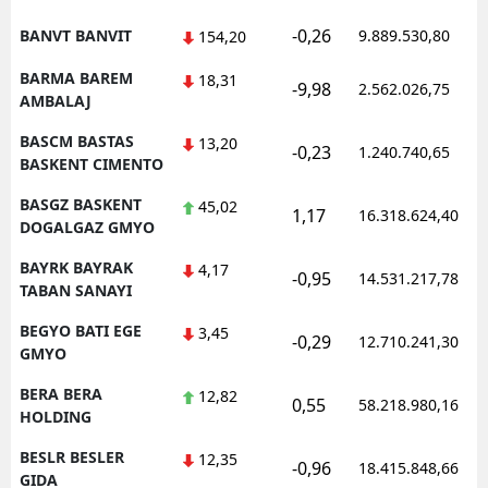
-0,26
BANVT BANVIT
9.889.530,80
154,20
BARMA BAREM
18,31
-9,98
2.562.026,75
AMBALAJ
BASCM BASTAS
13,20
-0,23
1.240.740,65
BASKENT CIMENTO
BASGZ BASKENT
45,02
1,17
16.318.624,40
DOGALGAZ GMYO
BAYRK BAYRAK
4,17
-0,95
14.531.217,78
TABAN SANAYI
BEGYO BATI EGE
3,45
-0,29
12.710.241,30
GMYO
BERA BERA
12,82
0,55
58.218.980,16
HOLDING
BESLR BESLER
12,35
-0,96
18.415.848,66
GIDA