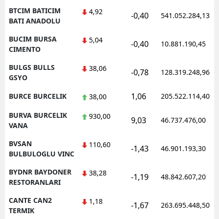
BTCIM BATICIM
4,92
-0,40
541.052.284,13
BATI ANADOLU
BUCIM BURSA
5,04
-0,40
10.881.190,45
CIMENTO
BULGS BULLS
38,06
-0,78
128.319.248,96
GSYO
1,06
BURCE BURCELIK
205.522.114,40
38,00
BURVA BURCELIK
930,00
9,03
46.737.476,00
VANA
BVSAN
110,60
-1,43
46.901.193,30
BULBULOGLU VINC
BYDNR BAYDONER
38,28
-1,19
48.842.607,20
RESTORANLARI
CANTE CAN2
1,18
-1,67
263.695.448,50
TERMIK