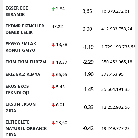
EGSER EGE
2,84
3,65
16.379.272,61
SERAMIK
EKDMR EKINCILER
47,22
0,00
412.933.758,24
DEMIR CELIK
EKGYO EMLAK
18,28
-1,19
1.729.193.736,56
KONUT GMYO
-2,29
EKIM EKIM TURIZM
350.452.965,18
18,37
-1,90
EKIZ EKIZ KIMYA
378.453,95
66,95
EKOS EKOS
5,43
-1,45
35.664.191,35
TEKNOLOJI
EKSUN EKSUN
6,01
-0,33
12.252.932,56
GIDA
ELITE ELITE
28,60
-0,42
NATUREL ORGANIK
19.249.777,22
GIDA