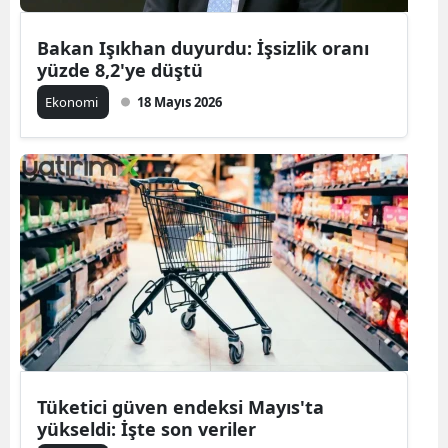
Bakan Işıkhan duyurdu: İşsizlik oranı
yüzde 8,2'ye düştü
Ekonomi
18 Mayıs 2026
Tüketici güven endeksi Mayıs'ta
yükseldi: İşte son veriler