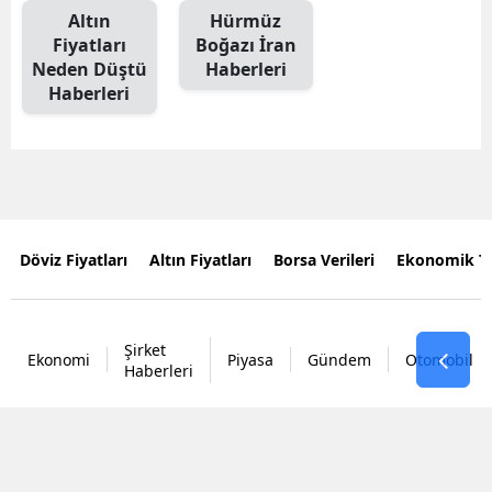
Altın
Hürmüz
Fiyatları
Boğazı İran
Neden Düştü
Haberleri
Haberleri
Döviz Fiyatları
Altın Fiyatları
Borsa Verileri
Ekonomik T
Şirket
Ekonomi
Piyasa
Gündem
Otomobil
Haberleri
Tüm
Hakları
#
Borsa İstanbul
#
Altın
#
Halka Arz
#
Tuna Portfö