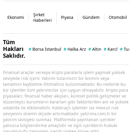
Şirket
Ekonomi
Piyasa
Gündem
Otomobil
Haberleri
Tüm
Hakları
#
Borsa İstanbul
#
Halka Arz
#
Altın
#
Karcl
#
Tun
Saklıdır.
Finansal araçlar ve/veya kripto paralarla işlem yapmak yüksek
seviyede risk içerir. Yatırım tutarınızın bir kısmını veya
tamamını kaybetme ihtimaliniz bulunmaktadır. Bu nedenle bu
tür işlemler tüm yatırımcılar için uygun olmayabilir. Kripto para
piyasaları; finansal haber akışları, küresel politik gelişmeler ve
düzenleyici kurumların kararları gibi faktörlerden ani ve yüksek
volatilite ile etkilenebilir. Kaldıraçlı işlemler ise mevcut risk
seviyesini önemli ölçüde artırmaktadır. yatirimx.com.tr bir
yatırım tavsiyesi sunmaz. Platformda yayınlanan içerikler
yalnızca bilgilendirme amaçlıdır ve ilgili içeriklerin hukuki
sorumluluğu tamamen içeriği üreten kişiye aittir.