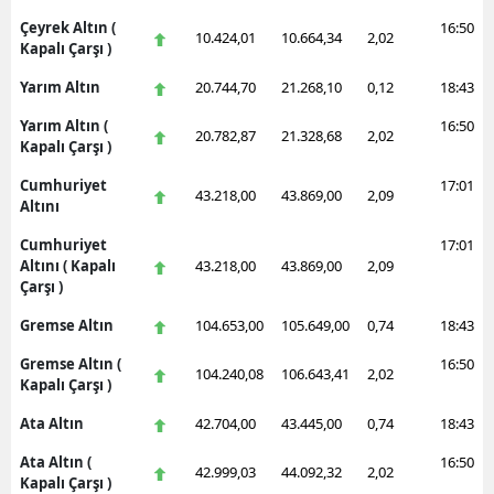
Çeyrek Altın (
16:50
10.424,01
10.664,34
2,02
Kapalı Çarşı )
Yarım Altın
20.744,70
21.268,10
0,12
18:43
Yarım Altın (
16:50
20.782,87
21.328,68
2,02
Kapalı Çarşı )
Cumhuriyet
17:01
43.218,00
43.869,00
2,09
Altını
Cumhuriyet
17:01
Altını ( Kapalı
43.218,00
43.869,00
2,09
Çarşı )
Gremse Altın
104.653,00
105.649,00
0,74
18:43
Gremse Altın (
16:50
104.240,08
106.643,41
2,02
Kapalı Çarşı )
Ata Altın
42.704,00
43.445,00
0,74
18:43
Ata Altın (
16:50
42.999,03
44.092,32
2,02
Kapalı Çarşı )