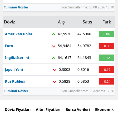
Tümünü Göster
Son Güncellenme: 06.08.2026 18:10
Döviz
Alış
Satış
Fark
47,5930
47,5960
Amerikan Doları
0.06
54,9484
54,9782
Euro
-0.08
64,1617
64,1843
İngiliz Sterlini
0.12
0,3008
0,3016
Japon Yeni
-0.17
0,5828
0,5853
Rus Rublesi
-0.24
Tümünü Göster
Son Güncellenme: 06 Ağustos 17:36
Döviz Fiyatları
Altın Fiyatları
Borsa Verileri
Ekonomik T