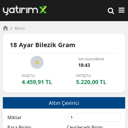
/
Altın
18 Ayar Bilezik Gram
Son Güncelleme
18:43
ALIŞ(TL)
SATIŞ(TL)
4.459,91 TL
5.220,00 TL
Altın Çevirici
Miktar
Para Birimi
Çevrileceği Birim