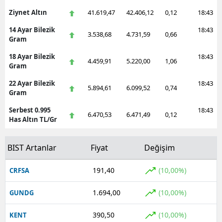
Ziynet Altın
41.619,47
42.406,12
0,12
18:43
14 Ayar Bilezik
18:43
3.538,68
4.731,59
0,66
Gram
18 Ayar Bilezik
18:43
4.459,91
5.220,00
1,06
Gram
22 Ayar Bilezik
18:43
5.894,61
6.099,52
0,74
Gram
Serbest 0.995
18:43
6.470,53
6.471,49
0,12
Has Altın TL/Gr
BIST Artanlar
Fiyat
Değişim
191,40
(10,00%)
CRFSA
1.694,00
(10,00%)
GUNDG
390,50
(10,00%)
KENT