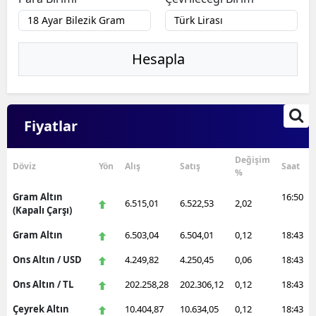
Hesapla
Fiyatlar
Değişim
Döviz
Yön
Alış
Satış
Saat
%
Gram Altın
16:50
6.515,01
6.522,53
2,02
(Kapalı Çarşı)
Gram Altın
6.503,04
6.504,01
0,12
18:43
Ons Altın / USD
4.249,82
4.250,45
0,06
18:43
Ons Altın / TL
202.258,28
202.306,12
0,12
18:43
Çeyrek Altın
10.404,87
10.634,05
0,12
18:43