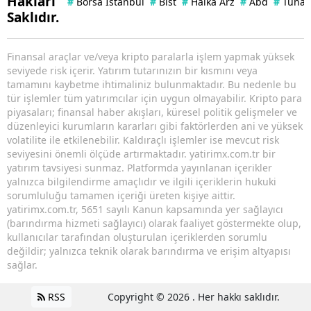
Hakları
#
Borsa İstanbul
#
Bist
#
Halka Arz
#
Abd
#
Tuna 
Saklıdır.
Finansal araçlar ve/veya kripto paralarla işlem yapmak yüksek
seviyede risk içerir. Yatırım tutarınızın bir kısmını veya
tamamını kaybetme ihtimaliniz bulunmaktadır. Bu nedenle bu
tür işlemler tüm yatırımcılar için uygun olmayabilir. Kripto para
piyasaları; finansal haber akışları, küresel politik gelişmeler ve
düzenleyici kurumların kararları gibi faktörlerden ani ve yüksek
volatilite ile etkilenebilir. Kaldıraçlı işlemler ise mevcut risk
seviyesini önemli ölçüde artırmaktadır. yatirimx.com.tr bir
yatırım tavsiyesi sunmaz. Platformda yayınlanan içerikler
yalnızca bilgilendirme amaçlıdır ve ilgili içeriklerin hukuki
sorumluluğu tamamen içeriği üreten kişiye aittir.
yatirimx.com.tr, 5651 sayılı Kanun kapsamında yer sağlayıcı
(barındırma hizmeti sağlayıcı) olarak faaliyet göstermekte olup,
kullanıcılar tarafından oluşturulan içeriklerden sorumlu
değildir; yalnızca teknik olarak barındırma ve erişim altyapısı
sağlar.
RSS
Copyright © 2026 . Her hakkı saklıdır.