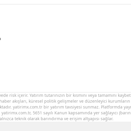
n
yede risk içerir. Yatırım tutarınızın bir kısmını veya tamamını kay
haber akışları, küresel politik gelişmeler ve düzenleyici kurumların ka
ktadır. yatirimx.com.tr bir yatırım tavsiyesi sunmaz. Platformda yayı
. yatirimx.com.tr, 5651 sayılı Kanun kapsamında yer sağlayıcı (barın
alnızca teknik olarak barındırma ve erişim altyapısı sağlar.