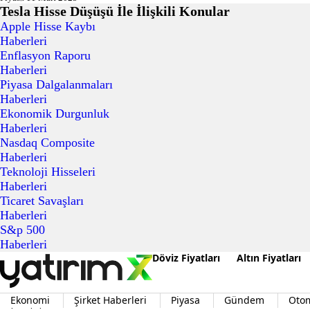
Tesla Hisse Düşüşü İle İlişkili Konular
Apple Hisse Kaybı
Haberleri
Enflasyon Raporu
Haberleri
Piyasa Dalgalanmaları
Haberleri
Ekonomik Durgunluk
Haberleri
Nasdaq Composite
Haberleri
Teknoloji Hisseleri
Haberleri
Ticaret Savaşları
Haberleri
S&p 500
Haberleri
Döviz Fiyatları
Altın Fiyatları
Ekonomi
Şirket Haberleri
Piyasa
Gündem
Oto