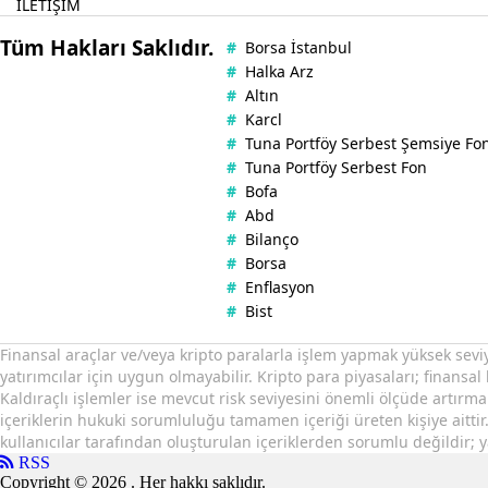
İLETİŞİM
Tüm Hakları Saklıdır.
#
Borsa İstanbul
#
Halka Arz
#
Altın
#
Karcl
#
Tuna Portföy Serbest Şemsiye Fo
#
Tuna Portföy Serbest Fon
#
Bofa
#
Abd
#
Bilanço
#
Borsa
#
Enflasyon
#
Bist
Finansal araçlar ve/veya kripto paralarla işlem yapmak yüksek sevi
yatırımcılar için uygun olmayabilir. Kripto para piyasaları; finansal 
Kaldıraçlı işlemler ise mevcut risk seviyesini önemli ölçüde artırma
içeriklerin hukuki sorumluluğu tamamen içeriği üreten kişiye aittir
kullanıcılar tarafından oluşturulan içeriklerden sorumlu değildir; y
RSS
Copyright © 2026 . Her hakkı saklıdır.