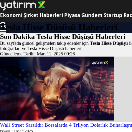
Ekonomi
Şirket Haberleri
Piyasa
Gündem
Startup Rad
Tesla Hisse Düşüşü Haberleri
Son Dakika Tesla Hisse Düşüşü Haberleri
Bu sayfada güncel gelişmeleri takip edenler için
Tesla Hisse Düşüşü
il
fotoğrafları ve Tesla Hisse Düşüşü haberleri
Güncelleme Tarihi:
Mart 11, 2025 09:26
Wall Street Sarsıldı: Borsalarda 4 Trilyon Dolarlık Buharlaş
Piyasa
11 Mart 2025