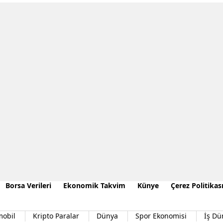
Borsa Verileri
Ekonomik Takvim
Künye
Çerez Politikas
mobil
Kripto Paralar
Dünya
Spor Ekonomisi
İş Dü