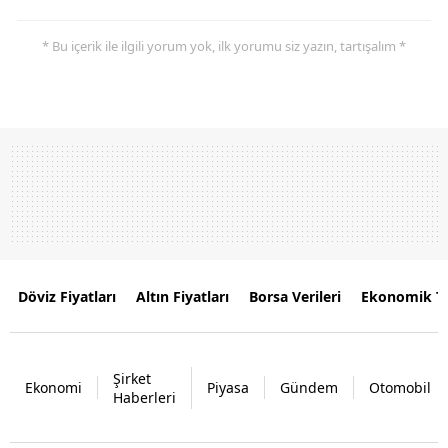
* Bu içerik ile ilgili yorum yok, ilk yorumu siz yazın, tartışalım *
Döviz Fiyatları
Altın Fiyatları
Borsa Verileri
Ekonomik T
Şirket
Ekonomi
Piyasa
Gündem
Otomobil
Haberleri