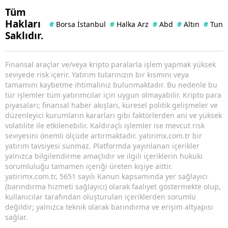
Tüm
Hakları
#
Borsa İstanbul
#
Halka Arz
#
Abd
#
Altın
#
Tuna 
Saklıdır.
Finansal araçlar ve/veya kripto paralarla işlem yapmak yüksek
seviyede risk içerir. Yatırım tutarınızın bir kısmını veya
tamamını kaybetme ihtimaliniz bulunmaktadır. Bu nedenle bu
tür işlemler tüm yatırımcılar için uygun olmayabilir. Kripto para
piyasaları; finansal haber akışları, küresel politik gelişmeler ve
düzenleyici kurumların kararları gibi faktörlerden ani ve yüksek
volatilite ile etkilenebilir. Kaldıraçlı işlemler ise mevcut risk
seviyesini önemli ölçüde artırmaktadır. yatirimx.com.tr bir
yatırım tavsiyesi sunmaz. Platformda yayınlanan içerikler
yalnızca bilgilendirme amaçlıdır ve ilgili içeriklerin hukuki
sorumluluğu tamamen içeriği üreten kişiye aittir.
yatirimx.com.tr, 5651 sayılı Kanun kapsamında yer sağlayıcı
(barındırma hizmeti sağlayıcı) olarak faaliyet göstermekte olup,
kullanıcılar tarafından oluşturulan içeriklerden sorumlu
değildir; yalnızca teknik olarak barındırma ve erişim altyapısı
sağlar.