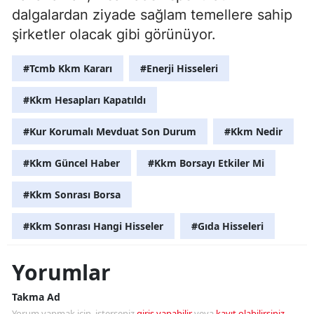
dalgalardan ziyade sağlam temellere sahip
şirketler olacak gibi görünüyor.
#Tcmb Kkm Kararı
#Enerji Hisseleri
#Kkm Hesapları Kapatıldı
#Kur Korumalı Mevduat Son Durum
#Kkm Nedir
#Kkm Güncel Haber
#Kkm Borsayı Etkiler Mi
#Kkm Sonrası Borsa
#Kkm Sonrası Hangi Hisseler
#Gıda Hisseleri
Yorumlar
Takma Ad
Yorum yapmak için, isterseniz
giriş yapabilir
veya
kayıt olabilirsiniz
.