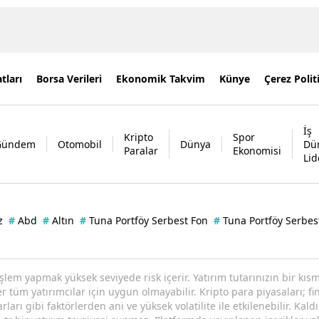
tları
Borsa Verileri
Ekonomik Takvim
Künye
Çerez Polit
İş
Kripto
Spor
Gündem
Otomobil
Dünya
Dü
Paralar
Ekonomisi
Lid
z
#
Abd
#
Altın
#
Tuna Portföy Serbest Fon
#
Tuna Portföy Serbes
işlem yapmak yüksek seviyede risk içerir. Yatırım tutarınızın bir k
tüm yatırımcılar için uygun olmayabilir. Kripto para piyasaları; fin
arı gibi faktörlerden ani ve yüksek volatilite ile etkilenebilir. Kaldı