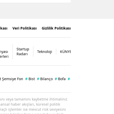
ikası
Veri Politikası
Gizlilik Politikası
Startup
nyası
Teknoloji
KÜNYE
İLETİŞİM
Radarı
erleri
t Şemsiye Fon
#
Bist
#
Bilanço
#
Bofa
#
Borsa
#
Enflasyon
#
Ka
ısmını veya tamamını kaybetme ihtimaliniz
ansal haber akışları, küresel politik
raçlı işlemler ise mevcut risk seviyesini