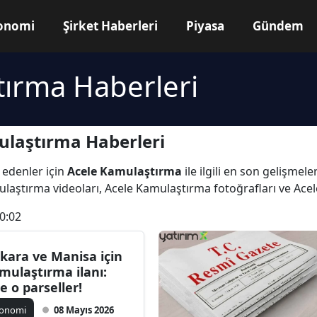
onomi
Şirket Haberleri
Piyasa
Gündem
tırma Haberleri
ulaştırma Haberleri
 edenler için
Acele Kamulaştırma
ile ilgili en son gelişme
ulaştırma videoları, Acele Kamulaştırma fotoğrafları ve Ac
0:02
kara ve Manisa için
mulaştırma ilanı:
te o parseller!
konomi
08 Mayıs 2026