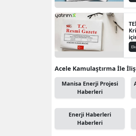
TE
Kr
iç
Ka
E
Acele Kamulaştırma İle İliş
Manisa Enerji Projesi
Haberleri
Enerji Haberleri
Haberleri