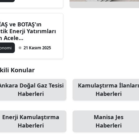
İAŞ ve BOTAŞ'ın
itik Enerji Yatırımları
in Acele
mulaştırma Hamlesi
konomi
21 Kasım 2025
kili Konular
Ankara Doğal Gaz Tesisi
Kamulaştırma İlanları
Haberleri
Haberleri
Enerji Kamulaştırma
Manisa Jes
Haberleri
Haberleri