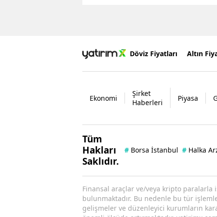
Döviz Fiyatları
Altın Fiya
Şirket
Ekonomi
Piyasa
Haberleri
Tüm
Hakları
#
Borsa İstanbul
#
Halka Ar
Saklıdır.
Finansal araçlar ve/veya kripto paralarla 
bulunmaktadır. Bu nedenle bu tür işlemler 
gelişmeler ve düzenleyici kurumların kararl