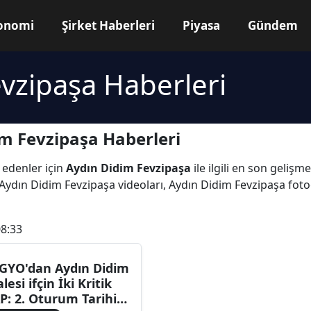
onomi
Şirket Haberleri
Piyasa
Gündem
vzipaşa Haberleri
m Fevzipaşa Haberleri
 edenler için
Aydın Didim Fevzipaşa
ile ilgili en son geliş
Aydın Didim Fevzipaşa videoları, Aydın Didim Fevzipaşa foto
08:33
GYO'dan Aydın Didim
lesi ifçin İki Kritik
P: 2. Oturum Tarihi