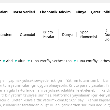
tları
Borsa Verileri
Ekonomik Takvim
Künye
Çerez Polit
İş
Kripto
Spor
Gündem
Otomobil
Dünya
Dü
Paralar
Ekonomisi
Lid
z
#
Abd
#
Altın
#
Tuna Portföy Serbest Fon
#
Tuna Portföy Serbes
işlem yapmak yüksek seviyede risk içerir. Yatırım tutarınızın bir k
tüm yatırımcılar için uygun olmayabilir. Kripto para piyasaları; fin
arı gibi faktörlerden ani ve yüksek volatilite ile etkilenebilir. Kaldı
tr bir yatırım tavsiyesi sunmaz. Platformda yayınlanan içerikler yal
eriği üreten kişiye aittir. yatirimx.com.tr, 5651 sayılı Kanun kaps
p, kullanıcılar tarafından oluşturulan içeriklerden sorumlu değildir