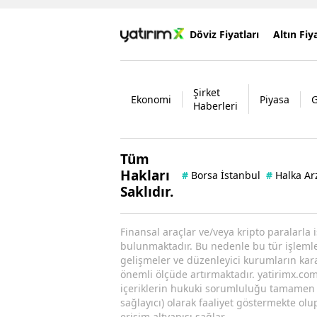
Döviz Fiyatları
Altın Fiya
Şirket
Ekonomi
Piyasa
Haberleri
Tüm
Hakları
#
Borsa İstanbul
#
Halka Ar
Saklıdır.
Finansal araçlar ve/veya kripto paralarla 
bulunmaktadır. Bu nedenle bu tür işlemler 
gelişmeler ve düzenleyici kurumların kararl
önemli ölçüde artırmaktadır. yatirimx.com.
içeriklerin hukuki sorumluluğu tamamen iç
sağlayıcı) olarak faaliyet göstermekte olu
erişim altyapısı sağlar.