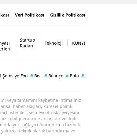
ikası
Veri Politikası
Gizlilik Politikası
Startup
nyası
Teknoloji
KÜNYE
İLETİŞİM
Radarı
erleri
t Şemsiye Fon
#
Bist
#
Bilanço
#
Bofa
#
Borsa
#
Enflasyon
#
Ka
ısmını veya tamamını kaybetme ihtimaliniz
ansal haber akışları, küresel politik
raçlı işlemler ise mevcut risk seviyesini
nızca bilgilendirme amaçlıdır ve ilgili
amında yer sağlayıcı (barındırma hizmeti
; yalnızca teknik olarak barındırma ve