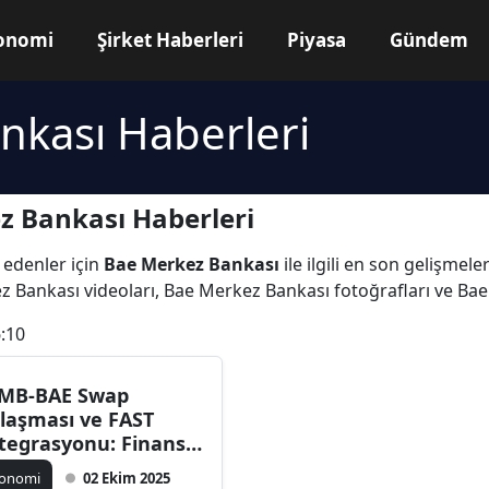
onomi
Şirket Haberleri
Piyasa
Gündem
nkası Haberleri
z Bankası Haberleri
 edenler için
Bae Merkez Bankası
ile ilgili en son gelişme
z Bankası videoları, Bae Merkez Bankası fotoğrafları ve Ba
:10
MB-BAE Swap
laşması ve FAST
tegrasyonu: Finansal
prü Kuruldu
konomi
02 Ekim 2025