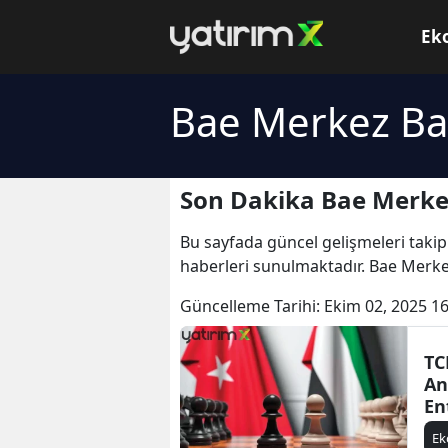
Ek
Bae Merkez Ba
Son Dakika Bae Merke
Bu sayfada güncel gelişmeleri takip
haberleri sunulmaktadır. Bae Merke
Güncelleme Tarihi:
Ekim 02, 2025 16
TC
An
En
Kö
E