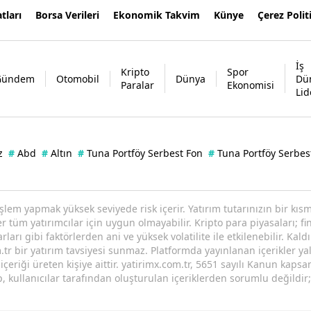
tları
Borsa Verileri
Ekonomik Takvim
Künye
Çerez Polit
İş
Kripto
Spor
Gündem
Otomobil
Dünya
Dü
Paralar
Ekonomisi
Lid
z
#
Abd
#
Altın
#
Tuna Portföy Serbest Fon
#
Tuna Portföy Serbes
işlem yapmak yüksek seviyede risk içerir. Yatırım tutarınızın bir k
tüm yatırımcılar için uygun olmayabilir. Kripto para piyasaları; fin
arı gibi faktörlerden ani ve yüksek volatilite ile etkilenebilir. Kaldı
tr bir yatırım tavsiyesi sunmaz. Platformda yayınlanan içerikler yal
eriği üreten kişiye aittir. yatirimx.com.tr, 5651 sayılı Kanun kaps
p, kullanıcılar tarafından oluşturulan içeriklerden sorumlu değildir