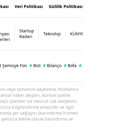
ikası
Veri Politikası
Gizlilik Politikası
Startup
nyası
Teknoloji
KÜNYE
İLETİŞİM
Radarı
erleri
t Şemsiye Fon
#
Bist
#
Bilanço
#
Bofa
#
Borsa
#
Enflasyon
#
Ka
ısmını veya tamamını kaybetme ihtimaliniz
ansal haber akışları, küresel politik
raçlı işlemler ise mevcut risk seviyesini
nızca bilgilendirme amaçlıdır ve ilgili
amında yer sağlayıcı (barındırma hizmeti
; yalnızca teknik olarak barındırma ve