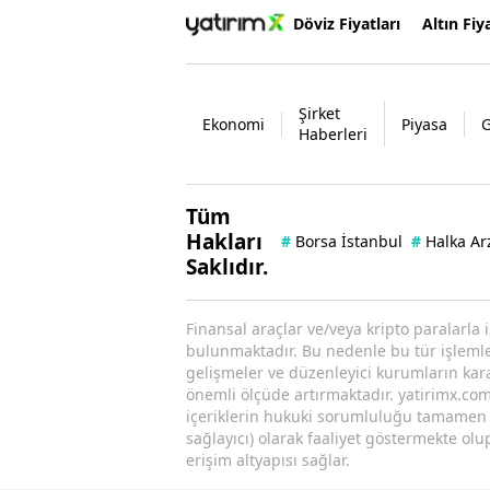
Döviz Fiyatları
Altın Fiya
Şirket
Ekonomi
Piyasa
Haberleri
Tüm
Hakları
#
Borsa İstanbul
#
Halka Ar
Saklıdır.
Finansal araçlar ve/veya kripto paralarla 
bulunmaktadır. Bu nedenle bu tür işlemler 
gelişmeler ve düzenleyici kurumların kararl
önemli ölçüde artırmaktadır. yatirimx.com.
içeriklerin hukuki sorumluluğu tamamen iç
sağlayıcı) olarak faaliyet göstermekte olu
erişim altyapısı sağlar.