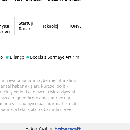
Startup
nyası
Teknoloji
KÜNYE
İLETİŞİM
Radarı
erleri
ol
#
Bilanço
#
Bedelsiz Sermaye Artırımı
ısmını veya tamamını kaybetme ihtimaliniz
ansal haber akışları, küresel politik
raçlı işlemler ise mevcut risk seviyesini
nızca bilgilendirme amaçlıdır ve ilgili
amında yer sağlayıcı (barındırma hizmeti
; yalnızca teknik olarak barındırma ve
Haber Yazılımı