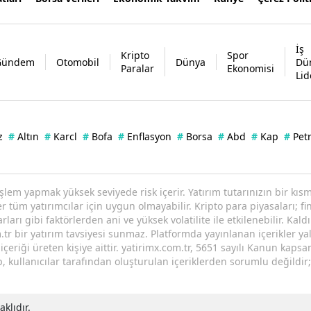
İş
Kripto
Spor
Gündem
Otomobil
Dünya
Dü
Paralar
Ekonomisi
Lid
z
#
Altın
#
Karcl
#
Bofa
#
Enflasyon
#
Borsa
#
Abd
#
Kap
#
Petr
işlem yapmak yüksek seviyede risk içerir. Yatırım tutarınızın bir k
tüm yatırımcılar için uygun olmayabilir. Kripto para piyasaları; fin
arı gibi faktörlerden ani ve yüksek volatilite ile etkilenebilir. Kaldı
tr bir yatırım tavsiyesi sunmaz. Platformda yayınlanan içerikler yal
eriği üreten kişiye aittir. yatirimx.com.tr, 5651 sayılı Kanun kaps
p, kullanıcılar tarafından oluşturulan içeriklerden sorumlu değildir
klıdır.