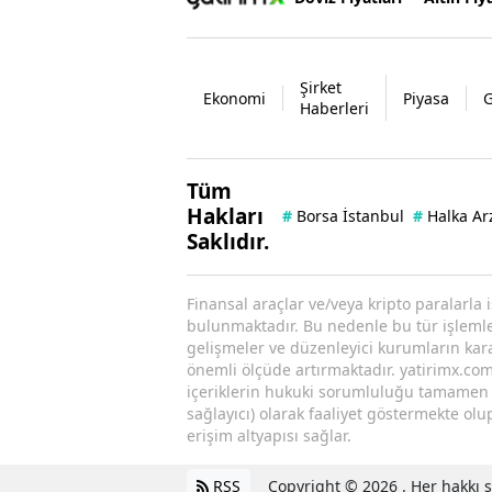
Şirket
Ekonomi
Piyasa
Haberleri
Tüm
Hakları
#
Borsa İstanbul
#
Halka Ar
Saklıdır.
Finansal araçlar ve/veya kripto paralarla 
bulunmaktadır. Bu nedenle bu tür işlemler 
gelişmeler ve düzenleyici kurumların kararl
önemli ölçüde artırmaktadır. yatirimx.com.
içeriklerin hukuki sorumluluğu tamamen iç
sağlayıcı) olarak faaliyet göstermekte olu
erişim altyapısı sağlar.
RSS
Copyright © 2026 . Her hakkı sa