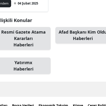
miş, MGK Genel
ündem
04 Şubat 2025
kreterliğine atandı
lişkili Konular
Resmi Gazete Atama
Afad Başkanı Kim Old
Kararları
Haberleri
Haberleri
Yatırımx
Haberleri
tları
Borsa Verileri
Ekonomik Takvim
Künye
Çerez Polit