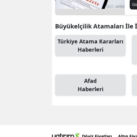
Me
G
Se
Büyükelçilik Atamaları İle İ
Türkiye Atama Kararları
Haberleri
Afad
Haberleri
Döviz Fiyatları
Altın Fiya