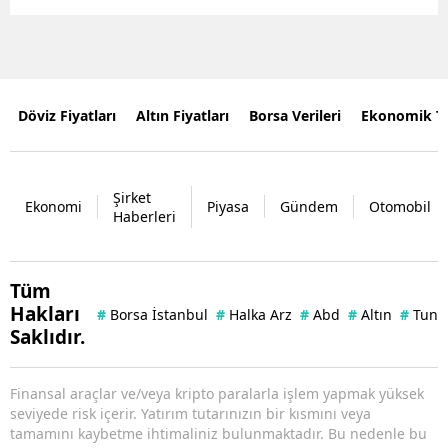
Döviz Fiyatları
Altın Fiyatları
Borsa Verileri
Ekonomik T
Şirket
Ekonomi
Piyasa
Gündem
Otomobil
Haberleri
Tüm
Hakları
#
Borsa İstanbul
#
Halka Arz
#
Abd
#
Altın
#
Tuna 
Saklıdır.
Finansal araçlar ve/veya kripto paralarla işlem yapmak yüksek
seviyede risk içerir. Yatırım tutarınızın bir kısmını veya
tamamını kaybetme ihtimaliniz bulunmaktadır. Bu nedenle bu