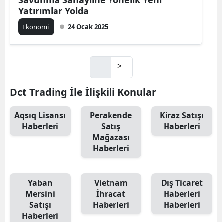
Savunma Sanayiine Yönelik Yeni
Yatırımlar Yolda
Ekonomi
24 Ocak 2025
>
Dct Trading İle İlişkili Konular
Aqsıq Lisansı
Perakende
Kiraz Satışı
Haberleri
Satış
Haberleri
Mağazası
Haberleri
Yaban
Vietnam
Dış Ticaret
Mersini
İhracat
Haberleri
Satışı
Haberleri
Haberleri
Haberleri