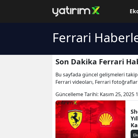
Ek
Ferrari Haberle
Son Dakika Ferrari Hab
Bu sayfada güncel gelişmeleri takip
Ferrari videoları, Ferrari fotoğrafla
Güncelleme Tarihi:
Kasım 25, 2025 
Sh
Yıl
Ka
Sı
E