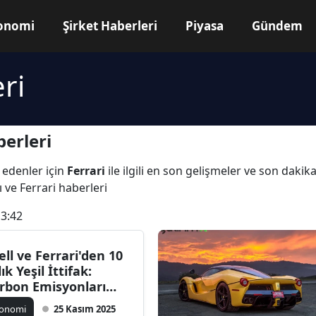
onomi
Şirket Haberleri
Piyasa
Gündem
ri
erleri
 edenler için
Ferrari
ile ilgili en son gelişmeler ve son dakik
rı ve Ferrari haberleri
13:42
ell ve Ferrari'den 10
lık Yeşil İttifak:
rbon Emisyonları
fırlanıyor
konomi
25 Kasım 2025