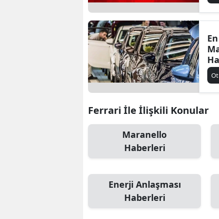
En
Ma
Ha
Ka
Ot
De
Ferrari İle İlişkili Konular
Maranello
Haberleri
Enerji Anlaşması
Haberleri