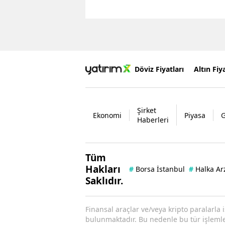
Döviz Fiyatları
Altın Fiya
Şirket
Ekonomi
Piyasa
Haberleri
Tüm
Hakları
#
Borsa İstanbul
#
Halka Ar
Saklıdır.
Finansal araçlar ve/veya kripto paralarla 
bulunmaktadır. Bu nedenle bu tür işlemler 