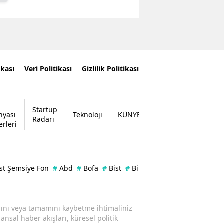
ikası
Veri Politikası
Gizlilik Politikası
Startup
nyası
Teknoloji
KÜNYE
İLETİŞİM
Radarı
erleri
st Şemsiye Fon
#
Abd
#
Bofa
#
Bist
#
Bilanço
#
Enflasyon
#
Kap
ısmını veya tamamını kaybetme ihtimaliniz
ansal haber akışları, küresel politik