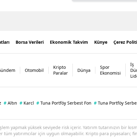
tları
Borsa Verileri
Ekonomik Takvim
Künye
Çerez Polit
İş
Kripto
Spor
Gündem
Otomobil
Dünya
Dü
Paralar
Ekonomisi
Lid
z
#
Altın
#
Karcl
#
Tuna Portföy Serbest Fon
#
Tuna Portföy Serbe
işlem yapmak yüksek seviyede risk içerir. Yatırım tutarınızın bir k
tüm yatırımcılar için uygun olmayabilir. Kripto para piyasaları; fin