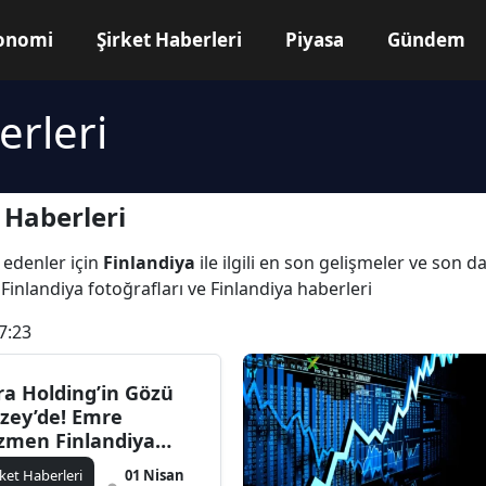
onomi
Şirket Haberleri
Piyasa
Gündem
erleri
 Haberleri
 edenler için
Finlandiya
ile ilgili en son gelişmeler ve son d
 Finlandiya fotoğrafları ve Finlandiya haberleri
7:23
ra Holding’in Gözü
zey’de! Emre
zmen Finlandiya
sasında
rket Haberleri
01 Nisan