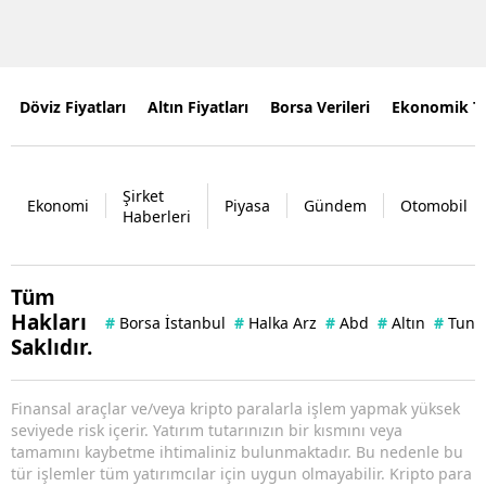
Döviz Fiyatları
Altın Fiyatları
Borsa Verileri
Ekonomik T
Şirket
Ekonomi
Piyasa
Gündem
Otomobil
Haberleri
Tüm
Hakları
#
Borsa İstanbul
#
Halka Arz
#
Abd
#
Altın
#
Tuna 
Saklıdır.
Finansal araçlar ve/veya kripto paralarla işlem yapmak yüksek
seviyede risk içerir. Yatırım tutarınızın bir kısmını veya
tamamını kaybetme ihtimaliniz bulunmaktadır. Bu nedenle bu
tür işlemler tüm yatırımcılar için uygun olmayabilir. Kripto para