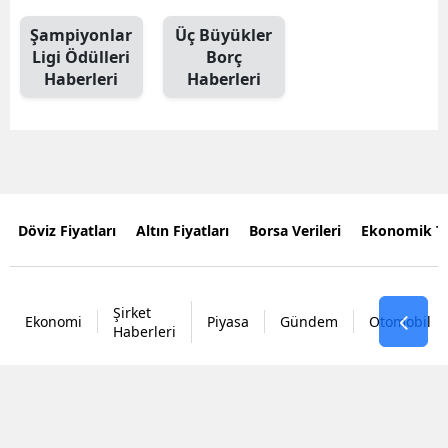
Şampiyonlar
Üç Büyükler
Ligi Ödülleri
Borç
Haberleri
Haberleri
Döviz Fiyatları
Altın Fiyatları
Borsa Verileri
Ekonomik T
Şirket
Ekonomi
Piyasa
Gündem
Otomobil
Haberleri
Tüm
Hakları
#
Borsa İstanbul
#
Bist
#
Halka Arz
#
Abd
#
Tuna 