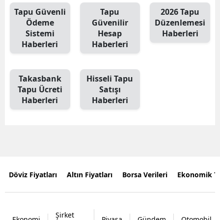
Tapu Güvenli
Tapu
2026 Tapu
Ödeme
Güvenilir
Düzenlemesi
Sistemi
Hesap
Haberleri
Haberleri
Haberleri
Takasbank
Hisseli Tapu
Tapu Ücreti
Satışı
Haberleri
Haberleri
Döviz Fiyatları
Altın Fiyatları
Borsa Verileri
Ekonomik T
Şirket
Ekonomi
Piyasa
Gündem
Otomobil