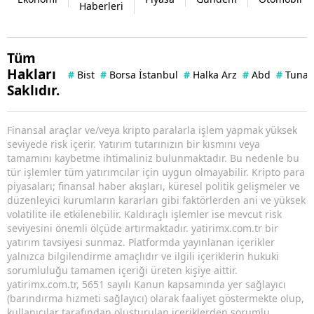
Haberleri
Tüm
Hakları
#
Bist
#
Borsa İstanbul
#
Halka Arz
#
Abd
#
Tuna 
Saklıdır.
Finansal araçlar ve/veya kripto paralarla işlem yapmak yüksek
seviyede risk içerir. Yatırım tutarınızın bir kısmını veya
tamamını kaybetme ihtimaliniz bulunmaktadır. Bu nedenle bu
tür işlemler tüm yatırımcılar için uygun olmayabilir. Kripto para
piyasaları; finansal haber akışları, küresel politik gelişmeler ve
düzenleyici kurumların kararları gibi faktörlerden ani ve yüksek
volatilite ile etkilenebilir. Kaldıraçlı işlemler ise mevcut risk
seviyesini önemli ölçüde artırmaktadır. yatirimx.com.tr bir
yatırım tavsiyesi sunmaz. Platformda yayınlanan içerikler
yalnızca bilgilendirme amaçlıdır ve ilgili içeriklerin hukuki
sorumluluğu tamamen içeriği üreten kişiye aittir.
yatirimx.com.tr, 5651 sayılı Kanun kapsamında yer sağlayıcı
(barındırma hizmeti sağlayıcı) olarak faaliyet göstermekte olup,
kullanıcılar tarafından oluşturulan içeriklerden sorumlu