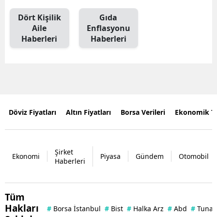
Dört Kişilik
Gıda
Aile
Enflasyonu
Haberleri
Haberleri
Döviz Fiyatları
Altın Fiyatları
Borsa Verileri
Ekonomik T
Şirket
Ekonomi
Piyasa
Gündem
Otomobil
Haberleri
Tüm
Hakları
#
Borsa İstanbul
#
Bist
#
Halka Arz
#
Abd
#
Tuna 