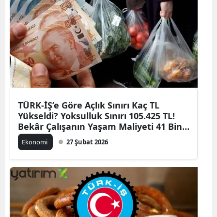
TÜRK-İŞ’e Göre Açlık Sınırı Kaç TL
Yükseldi? Yoksulluk Sınırı 105.425 TL!
Bekâr Çalışanın Yaşam Maliyeti 41 Bin
TL’yi Geçti
Ekonomi
27 Şubat 2026