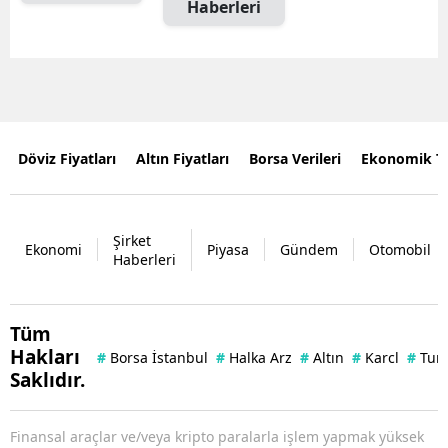
Haberleri
Döviz Fiyatları
Altın Fiyatları
Borsa Verileri
Ekonomik T
Şirket
Ekonomi
Piyasa
Gündem
Otomobil
Haberleri
Tüm
Hakları
#
Borsa İstanbul
#
Halka Arz
#
Altın
#
Karcl
#
Tun
Saklıdır.
Finansal araçlar ve/veya kripto paralarla işlem yapmak yüksek