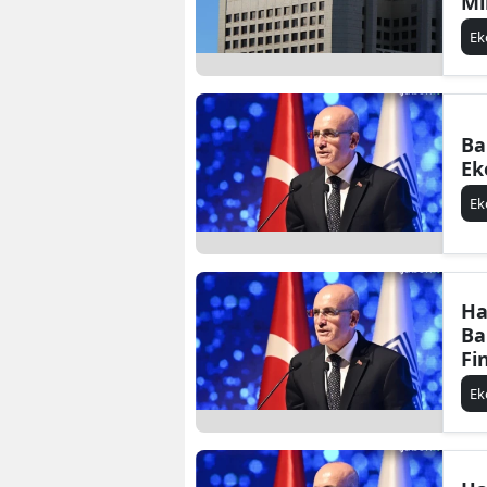
Mi
E
Ba
Ek
E
Ha
Ba
Fi
E