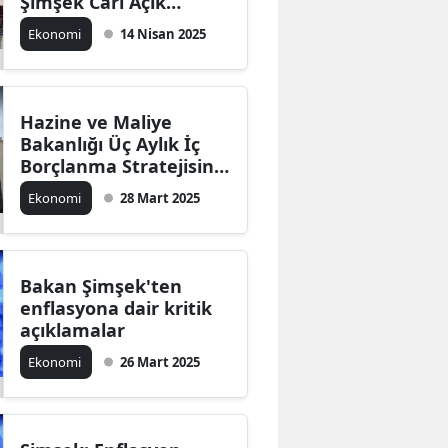
Şimşek Cari Açık
Rakamlarını Açıkladı
Ekonomi
14 Nisan 2025
Hazine ve Maliye
Bakanlığı Üç Aylık İç
Borçlanma Stratejisini
Açıkladı
Ekonomi
28 Mart 2025
Bakan Şimşek'ten
enflasyona dair kritik
açıklamalar
Ekonomi
26 Mart 2025