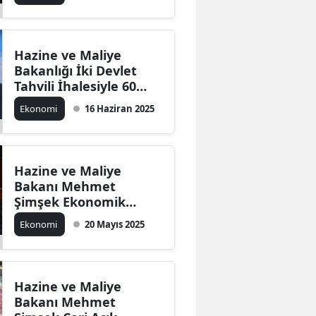
Hazine ve Maliye
Bakanlığı İki Devlet
Tahvili İhalesiyle 60
Milyar Lira Borçlandı
Ekonomi
16 Haziran 2025
Hazine ve Maliye
Bakanı Mehmet
Şimşek Ekonomik
Programı Değerlendirdi
Ekonomi
20 Mayıs 2025
Hazine ve Maliye
Bakanı Mehmet