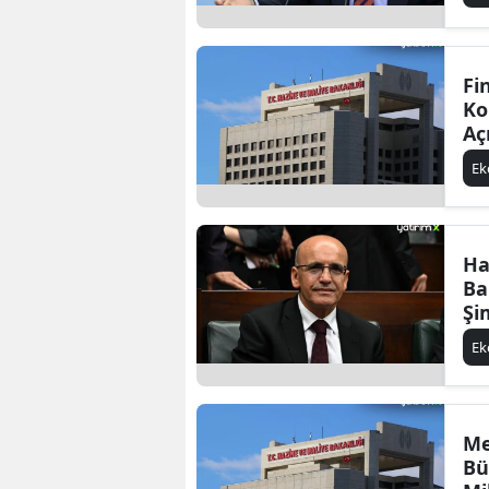
Fi
Ko
Aç
E
Ha
Ba
Şi
E
Me
Bü