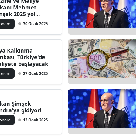
zine ve Maliye
kanı Mehmet
mşek 2025 yol
ritasını açıkladı
konomi
30 Ocak 2025
ya Kalkınma
nkası, Türkiye'de
aliyete başlayacak
konomi
27 Ocak 2025
kan Şimşek
ndra'ya gidiyor!
konomi
13 Ocak 2025