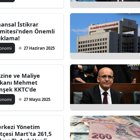
nansal İstikrar
mitesi'nden Önemli
ıklama!
konomi
27 Haziran 2025
zine ve Maliye
kanı Mehmet
mşek KKTC'de
konomi
27 Mayıs 2025
rkezi Yönetim
tçesi Mart'ta 261,5