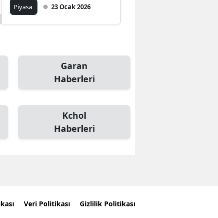
Yatırım’ın 22 Ocak Alım
Piyasa
23 Ocak 2026
Satım Karnesi
Garan
Haberleri
Kchol
Haberleri
ikası
Veri Politikası
Gizlilik Politikası