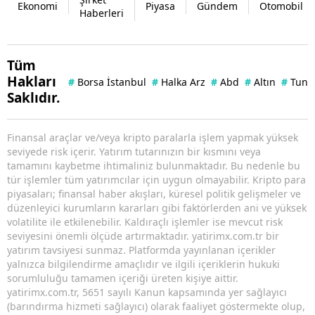
Ekonomi
Piyasa
Gündem
Otomobil
Haberleri
Tüm
Hakları
#
Borsa İstanbul
#
Halka Arz
#
Abd
#
Altın
#
Tuna 
Saklıdır.
Finansal araçlar ve/veya kripto paralarla işlem yapmak yüksek
seviyede risk içerir. Yatırım tutarınızın bir kısmını veya
tamamını kaybetme ihtimaliniz bulunmaktadır. Bu nedenle bu
tür işlemler tüm yatırımcılar için uygun olmayabilir. Kripto para
piyasaları; finansal haber akışları, küresel politik gelişmeler ve
düzenleyici kurumların kararları gibi faktörlerden ani ve yüksek
volatilite ile etkilenebilir. Kaldıraçlı işlemler ise mevcut risk
seviyesini önemli ölçüde artırmaktadır. yatirimx.com.tr bir
yatırım tavsiyesi sunmaz. Platformda yayınlanan içerikler
yalnızca bilgilendirme amaçlıdır ve ilgili içeriklerin hukuki
sorumluluğu tamamen içeriği üreten kişiye aittir.
yatirimx.com.tr, 5651 sayılı Kanun kapsamında yer sağlayıcı
(barındırma hizmeti sağlayıcı) olarak faaliyet göstermekte olup,