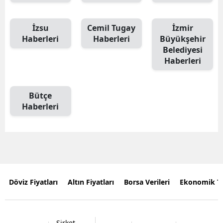
İzsu
Cemil Tugay
İzmir
Haberleri
Haberleri
Büyükşehir
Belediyesi
Haberleri
Bütçe
Haberleri
Döviz Fiyatları
Altın Fiyatları
Borsa Verileri
Ekonomik T
Şirket