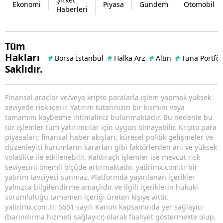
Ekonomi
Piyasa
Gündem
Otomobil
Haberleri
Tüm
Hakları
#
Borsa İstanbul
#
Halka Arz
#
Altın
#
Tuna Portfö
Saklıdır.
Finansal araçlar ve/veya kripto paralarla işlem yapmak yüksek
seviyede risk içerir. Yatırım tutarınızın bir kısmını veya
tamamını kaybetme ihtimaliniz bulunmaktadır. Bu nedenle bu
tür işlemler tüm yatırımcılar için uygun olmayabilir. Kripto para
piyasaları; finansal haber akışları, küresel politik gelişmeler ve
düzenleyici kurumların kararları gibi faktörlerden ani ve yüksek
volatilite ile etkilenebilir. Kaldıraçlı işlemler ise mevcut risk
seviyesini önemli ölçüde artırmaktadır. yatirimx.com.tr bir
yatırım tavsiyesi sunmaz. Platformda yayınlanan içerikler
yalnızca bilgilendirme amaçlıdır ve ilgili içeriklerin hukuki
sorumluluğu tamamen içeriği üreten kişiye aittir.
yatirimx.com.tr, 5651 sayılı Kanun kapsamında yer sağlayıcı
(barındırma hizmeti sağlayıcı) olarak faaliyet göstermekte olup,