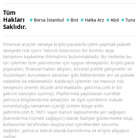
Tüm
Hakları
#
Borsa İstanbul
#
Bist
#
Halka Arz
#
Abd
#
Tuna 
Saklıdır.
Finansal araçlar ve/veya kripto paralarla işlem yapmak yüksek
seviyede risk içerir. Yatırım tutarınızın bir kısmını veya
tamamını kaybetme ihtimaliniz bulunmaktadır. Bu nedenle bu
tür işlemler tüm yatırımcılar için uygun olmayabilir. Kripto para
piyasaları; finansal haber akışları, küresel politik gelişmeler ve
düzenleyici kurumların kararları gibi faktörlerden ani ve yüksek
volatilite ile etkilenebilir. Kaldıraçlı işlemler ise mevcut risk
seviyesini önemli ölçüde artırmaktadır. yatirimx.com.tr bir
yatırım tavsiyesi sunmaz. Platformda yayınlanan içerikler
yalnızca bilgilendirme amaçlıdır ve ilgili içeriklerin hukuki
sorumluluğu tamamen içeriği üreten kişiye aittir.
yatirimx.com.tr, 5651 sayılı Kanun kapsamında yer sağlayıcı
(barındırma hizmeti sağlayıcı) olarak faaliyet göstermekte olup,
kullanıcılar tarafından oluşturulan içeriklerden sorumlu
değildir; yalnızca teknik olarak barındırma ve erişim altyapısı
sağlar.