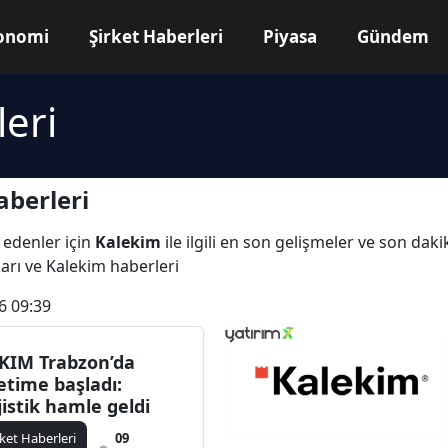
onomi
Şirket Haberleri
Piyasa
Gündem
eri
berleri
 edenler için
Kalekim
ile ilgili en son gelişmeler ve son da
ları ve Kalekim haberleri
6 09:39
KIM Trabzon’da
etime başladı:
jistik hamle geldi
rket Haberleri
09