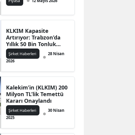
Piyasa
12 Mayıs 2026
KLKIM Kapasite
Artırıyor: Trabzon’da
Yıllık 50 Bin Tonluk
Üretim Hamlesi
Şirket Haberleri
28 Nisan
2026
Kalekim’in (KLKIM) 200
Milyon TL’lik Temettü
Kararı Onaylandı
Şirket Haberleri
30 Nisan
2025