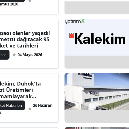
muz 2026
ssesi olanlar yaşadı!
mettü dağıtacak 95
rket ve tarihleri
yasa
04 Mayıs 2026
lekim, Duhok'ta
lot Üretimleri
mamlayarak
tışlara Başlıyor
rket Haberleri
26 Haziran
5