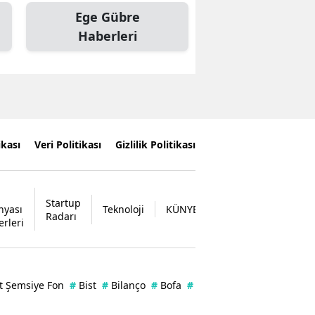
Ege Gübre
Haberleri
ikası
Veri Politikası
Gizlilik Politikası
Startup
nyası
Teknoloji
KÜNYE
İLETİŞİM
Radarı
erleri
t Şemsiye Fon
#
Bist
#
Bilanço
#
Bofa
#
Enflasyon
#
Borsa
#
Zer