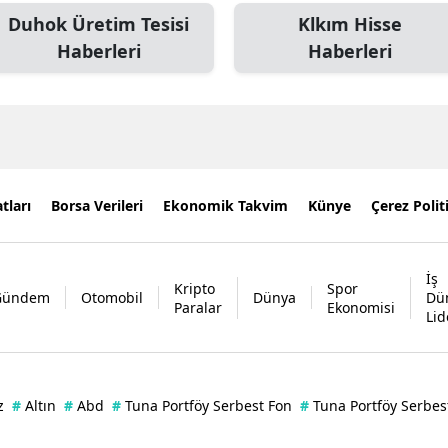
Duhok Üretim Tesisi
Klkım Hisse
Haberleri
Haberleri
tları
Borsa Verileri
Ekonomik Takvim
Künye
Çerez Polit
İş
Kripto
Spor
Gündem
Otomobil
Dünya
Dü
Paralar
Ekonomisi
Lid
z
#
Altın
#
Abd
#
Tuna Portföy Serbest Fon
#
Tuna Portföy Serbes