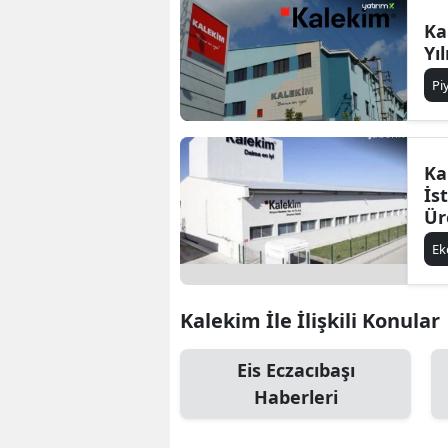
Ka
Yı
Pi
Ka
İs
Ür
E
Kalekim İle İlişkili Konular
Eis Eczacıbaşı
Haberleri