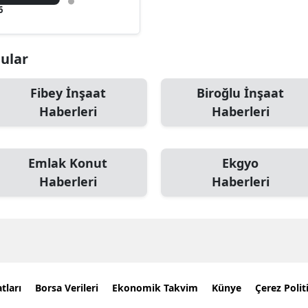
6
nular
Fibey İnşaat
Biroğlu İnşaat
Haberleri
Haberleri
Emlak Konut
Ekgyo
Haberleri
Haberleri
tları
Borsa Verileri
Ekonomik Takvim
Künye
Çerez Polit