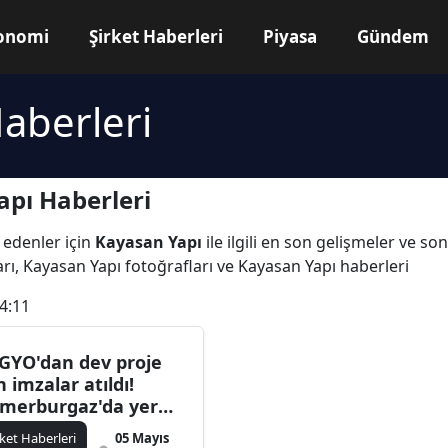
onomi
Şirket Haberleri
Piyasa
Gündem
aberleri
pı Haberleri
 edenler için
Kayasan Yapı
ile ilgili en son gelişmeler ve s
rı, Kayasan Yapı fotoğrafları ve Kayasan Yapı haberleri
4:11
GYO'dan dev proje
n imzalar atıldı!
merburgaz'da yer
slimi
rket Haberleri
05 Mayıs