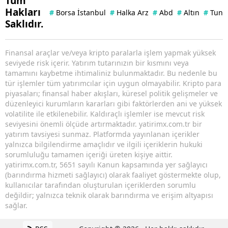
Tüm
Hakları
#
Borsa İstanbul
#
Halka Arz
#
Abd
#
Altın
#
Tuna 
Saklıdır.
Finansal araçlar ve/veya kripto paralarla işlem yapmak yüksek
seviyede risk içerir. Yatırım tutarınızın bir kısmını veya
tamamını kaybetme ihtimaliniz bulunmaktadır. Bu nedenle bu
tür işlemler tüm yatırımcılar için uygun olmayabilir. Kripto para
piyasaları; finansal haber akışları, küresel politik gelişmeler ve
düzenleyici kurumların kararları gibi faktörlerden ani ve yüksek
volatilite ile etkilenebilir. Kaldıraçlı işlemler ise mevcut risk
seviyesini önemli ölçüde artırmaktadır. yatirimx.com.tr bir
yatırım tavsiyesi sunmaz. Platformda yayınlanan içerikler
yalnızca bilgilendirme amaçlıdır ve ilgili içeriklerin hukuki
sorumluluğu tamamen içeriği üreten kişiye aittir.
yatirimx.com.tr, 5651 sayılı Kanun kapsamında yer sağlayıcı
(barındırma hizmeti sağlayıcı) olarak faaliyet göstermekte olup,
kullanıcılar tarafından oluşturulan içeriklerden sorumlu
değildir; yalnızca teknik olarak barındırma ve erişim altyapısı
sağlar.