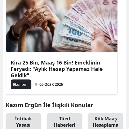
Kira 25 Bin, Maaş 16 Bin! Emeklinin
Feryadı: "Aylık Hesap Yapamaz Hale
Geldik"
Ekonomi
05 Ocak 2026
Kazım Ergün İle İlişkili Konular
İntibak
Tüed
Kök Maaş
Yasası
Haberleri
Hesaplama