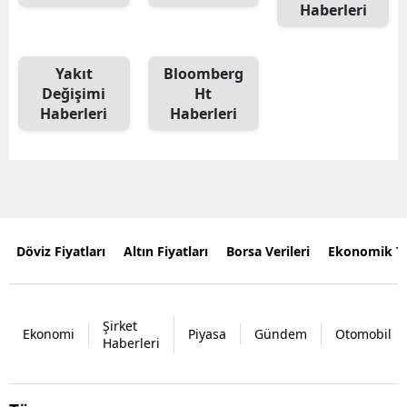
Haberleri
Yakıt
Bloomberg
Değişimi
Ht
Haberleri
Haberleri
Döviz Fiyatları
Altın Fiyatları
Borsa Verileri
Ekonomik T
Şirket
Ekonomi
Piyasa
Gündem
Otomobil
Haberleri