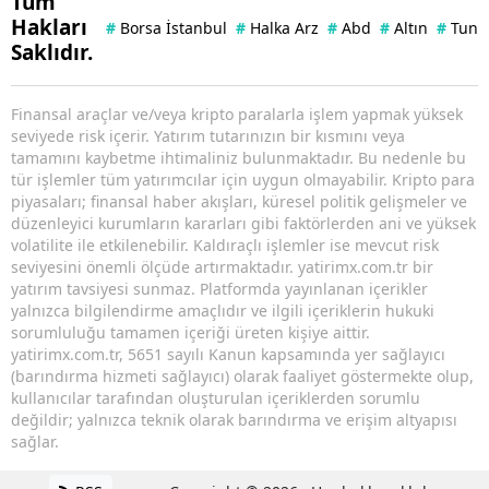
Tüm
Hakları
#
Borsa İstanbul
#
Halka Arz
#
Abd
#
Altın
#
Tuna 
Saklıdır.
Finansal araçlar ve/veya kripto paralarla işlem yapmak yüksek
seviyede risk içerir. Yatırım tutarınızın bir kısmını veya
tamamını kaybetme ihtimaliniz bulunmaktadır. Bu nedenle bu
tür işlemler tüm yatırımcılar için uygun olmayabilir. Kripto para
piyasaları; finansal haber akışları, küresel politik gelişmeler ve
düzenleyici kurumların kararları gibi faktörlerden ani ve yüksek
volatilite ile etkilenebilir. Kaldıraçlı işlemler ise mevcut risk
seviyesini önemli ölçüde artırmaktadır. yatirimx.com.tr bir
yatırım tavsiyesi sunmaz. Platformda yayınlanan içerikler
yalnızca bilgilendirme amaçlıdır ve ilgili içeriklerin hukuki
sorumluluğu tamamen içeriği üreten kişiye aittir.
yatirimx.com.tr, 5651 sayılı Kanun kapsamında yer sağlayıcı
(barındırma hizmeti sağlayıcı) olarak faaliyet göstermekte olup,
kullanıcılar tarafından oluşturulan içeriklerden sorumlu
değildir; yalnızca teknik olarak barındırma ve erişim altyapısı
sağlar.